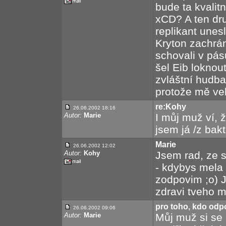
bude ta kvalit
xCD? A ten dru
replikant unes
Kryton zachrán
schovali v pás
šel Eib loknou
zvláštní hudba
protože mě ve
re:Kohy
26.06.2002 18:16
Autor:
Marie
I můj muž ví, 
jsem já /z bakt
Marie
26.06.2002 12:02
Autor:
Kohy
Jsem rad, ze 
- kdybys mela 
zodpovim ;o) 
zdravi tveho m
pro toho, kdo odp
26.06.2002 09:06
Autor:
Marie
Můj muž si se