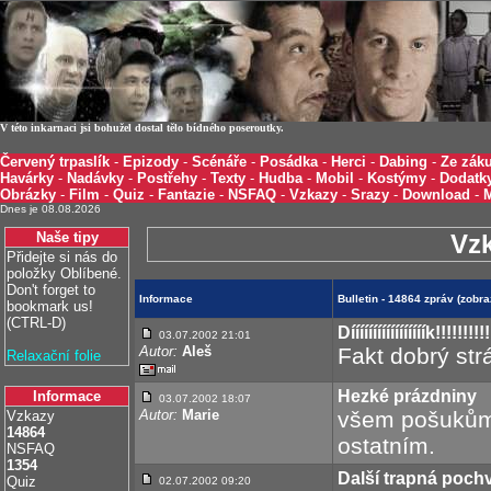
V této inkarnaci jsi bohužel dostal tělo bídného poseroutky.
Červený trpaslík
-
Epizody
-
Scénáře
-
Posádka
-
Herci
-
Dabing
-
Ze záku
Havárky
-
Nadávky
-
Postřehy
-
Texty
-
Hudba
-
Mobil
-
Kostýmy
-
Dodatk
Obrázky
-
Film
-
Quiz
-
Fantazie
-
NSFAQ
-
Vzkazy
-
Srazy
-
Download
-
Dnes je 08.08.2026
Naše tipy
Vz
Přidejte si nás do
položky Oblíbené.
Don't forget to
Informace
Bulletin - 14864 zpráv (zob
bookmark us!
(CTRL-D)
Dííííííííííííííííík!!!!!!!!!!
03.07.2002 21:01
Autor:
Aleš
Fakt dobrý strá
Relaxační folie
Hezké prázdniny
Informace
03.07.2002 18:07
Autor:
Marie
všem pošukům
Vzkazy
14864
ostatním.
NSFAQ
1354
Další trapná pochv
Quiz
02.07.2002 09:20