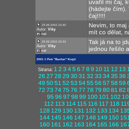
uvařil mi čaj,
(hádejte čím).
čaj!!!!!
Nevim, to maj
25.06.2002 23:40
Autor:
Viky
mít co dělat, n
Tak já na to jd
25.06.2002 23:33
Autor:
Viky
jednou řešilo a
2001 © Petr "Buchar" Krojzl
1
2
3
4
5
6
7
8
9
10
11
12
13
Strana:
26
27
28
29
30
31
32
33
34
35
36
49
50
51
52
53
54
55
56
57
58
59
72
73
74
75
76
77
78
79
80
81
82
95
96
97
98
99
100
101
102
10
112
113
114
115
116
117
118
11
128
129
130
131
132
133
134
13
144
145
146
147
148
149
150
15
160
161
162
163
164
165
166
16