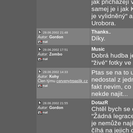
jak přicházejí
samej je i jak
je vylidněný" 
Urobora.
Thanks..
29.06.2002 21:48
Autor:
Gordon
Díky.
Music
29.06.2002 17:51
Autor:
Zombo
Dobrá hudba je
"živé" fotky ve
Ptas se na to u
29.06.2002 14:33
Autor:
Kohy
nedostal z jed
Člen týmu
cervenytrpaslik.cz
fakt nevim, co
nekde najit...
DotazR
28.06.2002 21:55
Autor:
Gordon
Chtěl bych se 
"Žádná legrace
je nemůže najít
číhá na jejich