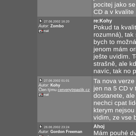
pocitej jako s
CD a v kvalite 
re:Kohy
27.06.2002 16:20
Autor:
Zombo
Pokud ta kval
rozumná), tak 
bych to možná
jenom mám ori
ješte uvidim.
strašně, ale k
navíc, tak no 
Ta nova verze
27.06.2002 01:01
Autor:
Kohy
jen na 5 CD v t
Člen týmu
cervenytrpaslik.cz
dostanete, ale
nechci cpat l
kterym nejsou j
vidim, ze vse 
Ahoj
26.06.2002 23:24
Autor:
Gordon Freeman
Mám pouhé dva