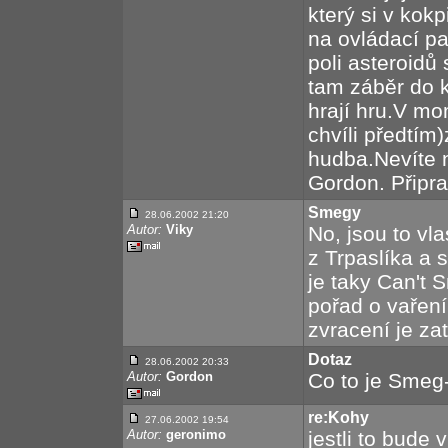
který si v kok
na ovládací pa
poli asteroidů
tam záběr do k
hrají hru.V m
chvíli předtím
hudba.Nevíte 
Gordon. Připra
Smegy
28.06.2002 21:20
Autor:
Viky
No, jsou to vl
z Trpaslíka a 
je taky Can't 
pořad o vaření 
zvracení je za
Dotaz
28.06.2002 20:33
Autor:
Gordon
Co to je Smeg
re:Kohy
27.06.2002 19:54
Autor:
geronimo
jestli to bude 