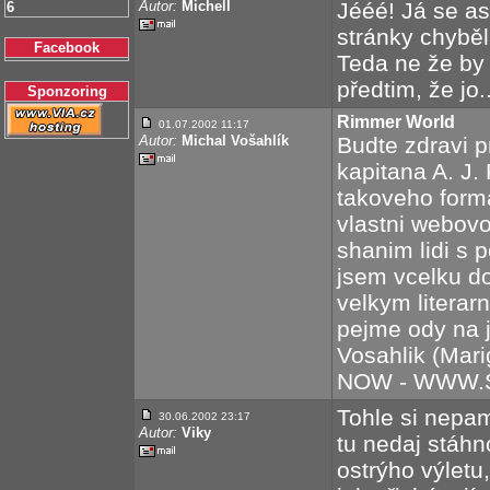
Autor:
Michell
Jééé! Já se asi
6
stránky chyběl
Facebook
Teda ne že by 
předtim, že jo
Sponzoring
Rimmer World
01.07.2002 11:17
Autor:
Michal Vošahlík
Budte zdravi p
kapitana A. J
takoveho forma
vlastni webovo
shanim lidi s
jsem vcelku d
velkym literar
pejme ody na 
Vosahlik (Mar
NOW - WWW.
Tohle si nepam
30.06.2002 23:17
Autor:
Viky
tu nedaj stáhn
ostrýho výletu