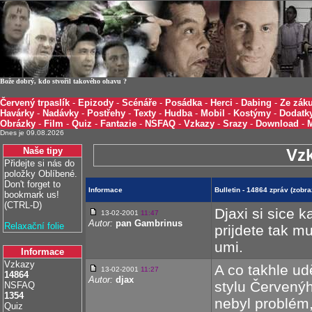
Bože dobrý, kdo stvořil takového ohavu ?
Červený trpaslík
-
Epizody
-
Scénáře
-
Posádka
-
Herci
-
Dabing
-
Ze záku
Havárky
-
Nadávky
-
Postřehy
-
Texty
-
Hudba
-
Mobil
-
Kostýmy
-
Dodatk
Obrázky
-
Film
-
Quiz
-
Fantazie
-
NSFAQ
-
Vzkazy
-
Srazy
-
Download
-
Dnes je 09.08.2026
Naše tipy
Vz
Přidejte si nás do
položky Oblíbené.
Don't forget to
Informace
Bulletin - 14864 zpráv (zob
bookmark us!
(CTRL-D)
Djaxi si sice 
13-02-2001
11:47
Autor:
pan Gambrinus
Relaxační folie
prijdete tak m
umi.
Informace
Vzkazy
A co takhle ud
13-02-2001
11:27
14864
Autor:
djax
stylu Červenýh
NSFAQ
1354
nebyl problém,
Quiz