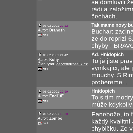
se domluvili ž
rádi a založí
čechách.
Tak mame novy bul
08-02-2001
22:12
Autor:
Drahosh
Buchar: zacina
ze do reprizi 
chyby ! BRAVO 
Ad. Hnidopich
08.02.2001 21:42
Autor:
Kohy
To je jiste pr
Člen týmu
cervenytrpaslik.cz
vynikajici, al
mouchy. S Rim
probereme...
Hnidopich
08-02-2001
20:59
Autor:
Endl1fE
To s tim modr
může kdykoliv
Panebože, to fa
08-02-2001
18:20
Autor:
Zombo
každý kvalitní 
chybičku. Ze v