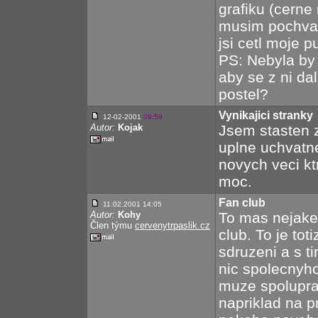
grafiku (cerne
musim pochvali
jsi cetl moje pu
PS: Nebyla by
aby se z ni da
postel?
Vynikajici stranky
12-02-2001
09:59
Autor:
Kojak
Jsem stasten z
uplne uchvatn
novych veci kt
moc.
Fan club
11.02.2001 14:05
Autor:
Kohy
To mas nejake
Člen týmu
cervenytrpaslik.cz
club. To je to
sdruzeni a s t
nic spolecnyho
muze spolupra
napriklad na p