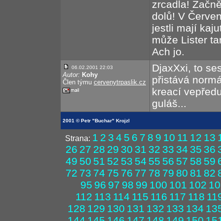
zrcadla! Začně
dolů! V Červen
jestli mají kaj
může Lister ta
Ach jo.
DjaxXxi, to ses
06.02.2001 22:03
Autor:
Kohy
přistává normá
Člen týmu
cervenytrpaslik.cz
kreací vepředu
guláš...
2001 © Petr "Buchar" Krojzl
1
2
3
4
5
6
7
8
9
10
11
12
13
Strana:
26
27
28
29
30
31
32
33
34
35
36
49
50
51
52
53
54
55
56
57
58
59
72
73
74
75
76
77
78
79
80
81
82
95
96
97
98
99
100
101
102
10
112
113
114
115
116
117
118
11
128
129
130
131
132
133
134
13
144
145
146
147
148
149
150
15