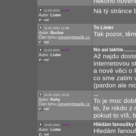
nekoho noveho
Ná tý stránce 
11-02-2001
13:18
Autor:
Lister
To Lister
11.02.2001 12:49
Autor:
Buchar
Tak pozor, těm
Člen týmu
cervenytrpaslik.cz
No asi takhle..........
11-02-2001
09:52
Autor:
Lister
Až najdu dost
internetovou s
a nové věci 
co sme zatim v
(pardon ale ni
....
10.02.2001 19:20
Autor:
Kohy
To je moc dobř
Člen týmu
cervenytrpaslik.cz
to, že nikdo z 
pokud to víš, b
Hlédám fanoušky
10-02-2001
18:14
Autor:
Lister
Hledám fanou