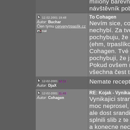
miliony barev
návštěvník pob
To Cohagen
12.02.2001 19:48
Autor:
Buchar
Nevím sice, co
Člen týmu
cervenytrpaslik.cz
nechybí. Za tv
pochybuju, že 
(ehm, trpaslík
Cohagen. Tvé 
pochybuji, že j
Pokud ovšem n
všechna čest 
Nemate recept
12-02-2001
12:11
Autor:
DjaX
RE: Kojak - Vynika
12-02-2001
11:48
Autor:
Cohagen
Vynikajici stra
moc neprosel, c
ale dost srand
splnili slib z t
a konecne neco