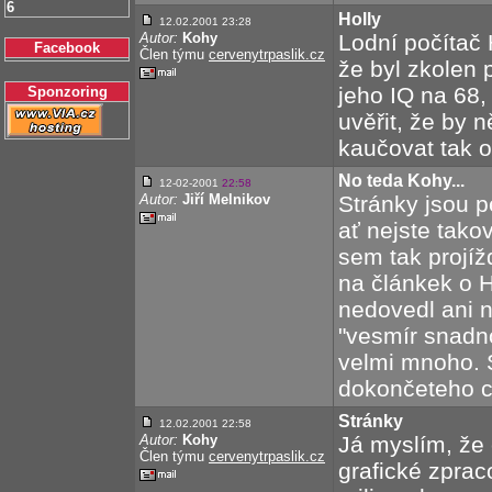
6
Holly
12.02.2001 23:28
Autor:
Kohy
Lodní počítač
Facebook
Člen týmu
cervenytrpaslik.cz
že byl zkolen 
jeho IQ na 68,
Sponzoring
uvěřit, že by 
kaučovat tak 
No teda Kohy...
12-02-2001
22:58
Autor:
Jiří Melnikov
Stránky jsou pe
ať nejste tako
sem tak projíž
na článkek o H
nedovedl ani n
"vesmír snadn
velmi mnoho. S
dokončeteho co
Stránky
12.02.2001 22:58
Autor:
Kohy
Já myslím, že
Člen týmu
cervenytrpaslik.cz
grafické zpra