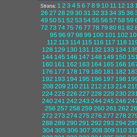
1
2
3
4
5
6
7
8
9
10
11
12
13
Strana:
26
27
28
29
30
31
32
33
34
35
36
49
50
51
52
53
54
55
56
57
58
59
72
73
74
75
76
77
78
79
80
81
82
95
96
97
98
99
100
101
102
10
112
113
114
115
116
117
118
11
128
129
130
131
132
133
134
13
144
145
146
147
148
149
150
15
160
161
162
163
164
165
166
16
176
177
178
179
180
181
182
18
192
193
194
195
196
197
198
19
208
209
210
211
212
213
214
21
224
225
226
227
228
229
230
23
240
241
242
243
244
245
246
24
256
257
258
259
260
261
262
2
272
273
274
275
276
277
278
27
288
289
290
291
292
293
294
29
304
305
306
307
308
309
310
31