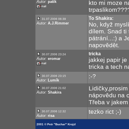
Autor:
patik
kto mi moze n
trpaslikom???
To Shakira:
31.07.2006 06:39
Autor:
A.J.Rimmer
No, když myslí
dílem. Snad ti
pátrání...:) a J
napovědět.
tricka
30.07.2006 23:24
Autor:
eromar
jakkej papir j
tricka a tech 
:-?
30.07.2006 23:15
Autor:
Lumík
Lidičky,prosim
30.07.2006 21:02
Autor:
Shakira
nápovědu na o
Třeba v jakem 
tezko rict ;-)
30.07.2006 12:32
Autor:
risa
2001 © Petr "Buchar" Krojzl