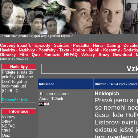
Je tohle snad produkt spojení ženy s pouštní krysou ?
Červený trpaslík
-
Epizody
-
Scénáře
-
Posádka
-
Herci
-
Dabing
-
Ze záku
Havárky
-
Nadávky
-
Postřehy
-
Texty
-
Hudba
-
Mobil
-
Kostýmy
-
Dodatk
Obrázky
-
Film
-
Quiz
-
Fantazie
-
NSFAQ
-
Vzkazy
-
Srazy
-
Download
-
Dnes je 10.08.2026
Naše tipy
Vz
Přidejte si nás do
položky Oblíbené.
Don't forget to
Informace
Bulletin - 14864 zpráv (zobr
bookmark us!
(CTRL-D)
Hnidopich
02.08.2006 00:35
Autor:
T-Jack
Právě jsem si 
Relaxační folie
se nemohl neoz
Informace
času, kde Holl
Vzkazy
Listerovi exis
14864
NSFAQ
existuje ještě 
1354
Quiz
tam uvedeno, to