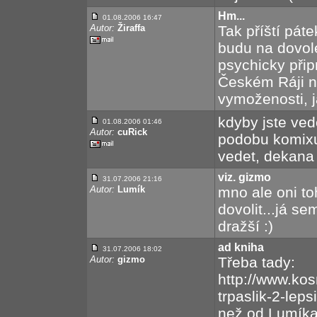
Hm...
01.08.2006 16:47
Autor:
Žiraffa
Tak příští pát
budu na dovol
psychicky při
Českém Ráji n
vymoženosti, ja
kdyby jste ved
01.08.2006 01:46
Autor:
cuRick
podobu komixu
vedet, dekana
viz. gizmo
31.07.2006 21:16
Autor:
Lumík
mno ale oni to
dovolit...já s
dražší :)
ad kniha
31.07.2006 18:02
Autor:
gizmo
Třeba tady:
http://www.ko
trpaslik-2-leps
než od Lumíka