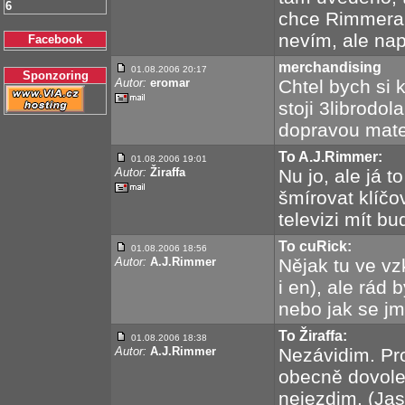
6
chce Rimmera 
nevím, ale nap
Facebook
merchandising
01.08.2006 20:17
Sponzoring
Autor:
eromar
Chtel bych si 
stoji 3librodol
dopravou mate
To A.J.Rimmer:
01.08.2006 19:01
Autor:
Žiraffa
Nu jo, ale já t
šmírovat klíčo
televizi mít bu
To cuRick:
01.08.2006 18:56
Autor:
A.J.Rimmer
Nějak tu ve vz
i en), ale rád
nebo jak se jm
To Žiraffa:
01.08.2006 18:38
Autor:
A.J.Rimmer
Nezávidim. Pr
obecně dovole
nejezdim. (Jas