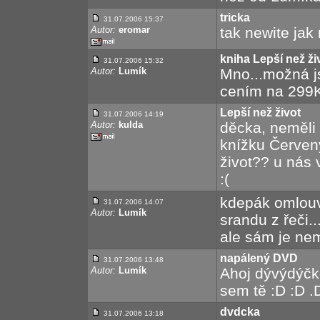
tricka
31.07.2006 15:37
Autor:
eromar
tak newite jak 
kniha Lepší než ži
31.07.2006 15:32
Autor:
Lumík
Mno...možná jse
cením na 299K
Lepší než život
31.07.2006 14:19
Autor:
kulda
děcka, neměli 
knížku Červený
život?? u nás 
:(
kdepák omlouv
31.07.2006 14:07
Autor:
Lumík
srandu z řeči.
ale sám je n
napálený DVD
31.07.2006 13:48
Autor:
Lumík
Ahoj dývýdýčko
sem tě :D :D .
dvdcka
31.07.2006 13:18