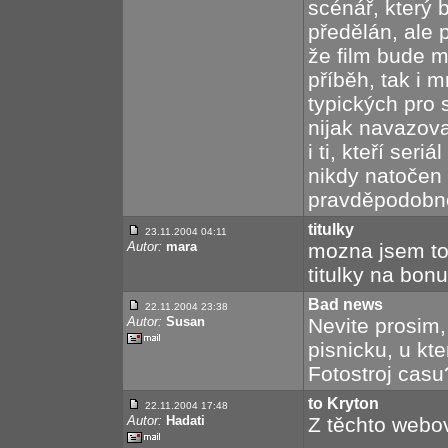
scénář, který b
předělán, ale 
že film bude m
příběh, tak i 
typických pro s
nijak navazovat
i ti, kteří seri
nikdy natočen 
pravděpodobnos
titulky
23.11.2004 04:11
Autor:
mara
mozna jsem to
titulky na bo
Bad news
22.11.2004 23:38
Autor:
Susan
Nevite prosim
pisnicku, u kte
Fotostroj cas
to Kryton
22.11.2004 17:48
Autor:
Hadati
Z těchto webo