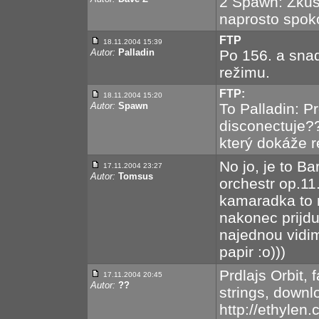
2 Spawn: Zkus
naprosto spok
FTP
18.11.2004 15:39
Autor:
Palladin
Po 156. a sna
režimu.
FTP:
18.11.2004 15:20
Autor:
Spawn
To Palladin: Pr
disconectuje??
který dokáže 
No jo, je to B
17.11.2004 23:27
Autor:
Tomsus
orchestr op.11.
kamaradka to
nakonec prijdu
najednou vidi
papir :o)))
Prdlajs Orbit,
17.11.2004 20:45
Autor:
??
strings, downl
http://ethylen