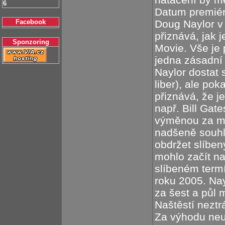
6
Datum premiér
Facebook
Doug Naylor v 
přiznává, jak 
Sponzoring
Movie. Vše je 
jedna zásadní 
Naylor dostat 
liber), ale po
přiznává, že j
např. Bill Gat
výměnou za mal
nadšeně souhla
obdržet slíbe
mohlo začít n
slíbeném termí
roku 2005. Nayl
za šest a půl m
Naštěstí neztr
Za výhodu neu