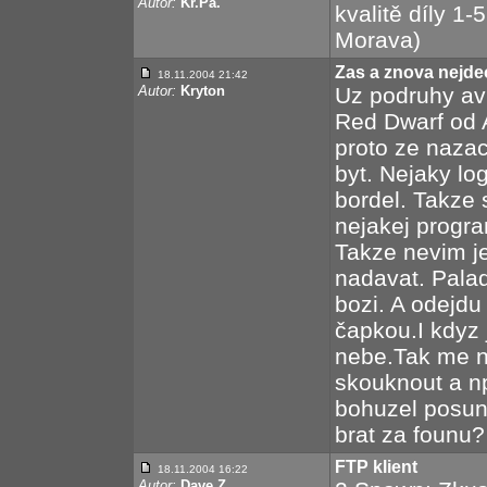
Autor:
Kr.Pa.
kvalitě díly 1-
Morava)
Zas a znova nejdeo
18.11.2004 21:42
Autor:
Kryton
Uz podruhy avi
Red Dwarf od A
proto ze naza
byt. Nejaky lo
bordel. Takze 
nejakej program
Takze nevim je
nadavat. Palad
bozi. A odejdu
čapkou.I kdyz 
nebe.Tak me na
skouknout a n
bohuzel posun
brat za founu?
FTP klient
18.11.2004 16:22
Autor:
Dave Z