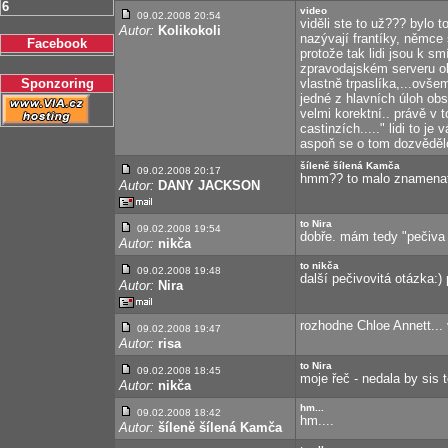
6
video
09.02.2008 20:54
viděli ste to už??? bylo 
Autor:
Kolikokoli
nazývají frantíky, němce 
Facebook
protože tak lidi jsou k s
zpravodajském serveru ob
Sponzoring
vlastně trpaslíka,...ovše
jedné z hlavních úloh obs
velmi korektní.. právě v t
castinzích....." lidi to j
aspoň se o tom dozvědělo 
šíleně šílená Kamča
09.02.2008 20:17
hmm?? to malo znamena
Autor:
DANY JACKSON
to Nira
09.02.2008 19:54
dobře. mám tedy "pečiva 
Autor:
nikča
to nikča
09.02.2008 19:48
další pečivovitá otázka:)
Autor:
Nira
rozhodne Chloe Annett... v
09.02.2008 19:47
Autor:
risa
to Nira
09.02.2008 18:45
moje řeč - nedala by sis 
Autor:
nikča
hm...
09.02.2008 18:42
hm....
Autor:
šíleně šílená Kamča