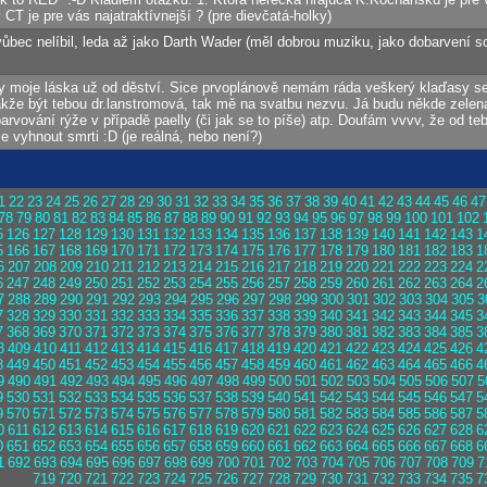
 CT je pre vás najatraktívnejší ? (pre dievčatá-holky)
ůbec nelíbil, leda až jako Darth Wader (měl dobrou muziku, jako dobarvení sc
ky moje láska už od děství. Sice prvoplánově nemám ráda veškerý klaďasy ser
kže být tebou dr.lanstromová, tak mě na svatbu nezvu. Já budu někde zelenat 
rvování rýže v případě paelly (či jak se to píše) atp. Doufám vvvv, že od te
se vyhnout smrti :D (je reálná, nebo není?)
1
22
23
24
25
26
27
28
29
30
31
32
33
34
35
36
37
38
39
40
41
42
43
44
45
46
47
78
79
80
81
82
83
84
85
86
87
88
89
90
91
92
93
94
95
96
97
98
99
100
101
102
5
126
127
128
129
130
131
132
133
134
135
136
137
138
139
140
141
142
143
1
5
166
167
168
169
170
171
172
173
174
175
176
177
178
179
180
181
182
183
1
6
207
208
209
210
211
212
213
214
215
216
217
218
219
220
221
222
223
224
2
6
247
248
249
250
251
252
253
254
255
256
257
258
259
260
261
262
263
264
2
7
288
289
290
291
292
293
294
295
296
297
298
299
300
301
302
303
304
305
3
7
328
329
330
331
332
333
334
335
336
337
338
339
340
341
342
343
344
345
3
7
368
369
370
371
372
373
374
375
376
377
378
379
380
381
382
383
384
385
3
8
409
410
411
412
413
414
415
416
417
418
419
420
421
422
423
424
425
426
4
8
449
450
451
452
453
454
455
456
457
458
459
460
461
462
463
464
465
466
4
9
490
491
492
493
494
495
496
497
498
499
500
501
502
503
504
505
506
507
5
9
530
531
532
533
534
535
536
537
538
539
540
541
542
543
544
545
546
547
5
9
570
571
572
573
574
575
576
577
578
579
580
581
582
583
584
585
586
587
5
0
611
612
613
614
615
616
617
618
619
620
621
622
623
624
625
626
627
628
6
0
651
652
653
654
655
656
657
658
659
660
661
662
663
664
665
666
667
668
6
1
692
693
694
695
696
697
698
699
700
701
702
703
704
705
706
707
708
709
7
719
720
721
722
723
724
725
726
727
728
729
730
731
732
733
734
735
7