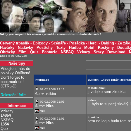
Nikdy jsem nespatřil tak ohavně vyvinutého a neuvěřitelně zrůdného devianta !
Červený trpaslík
-
Epizody
-
Scénáře
-
Posádka
-
Herci
-
Dabing
-
Ze záku
Havárky
-
Nadávky
-
Postřehy
-
Texty
-
Hudba
-
Mobil
-
Kostýmy
-
Dodatk
Obrázky
-
Film
-
Quiz
-
Fantazie
-
NSFAQ
-
Vzkazy
-
Srazy
-
Download
-
Dnes je 08.08.2026
Naše tipy
Přidejte si nás do
položky Oblíbené.
Don't forget to
Informace
Bulletin - 14864 zpráv (zobra
bookmark us!
(CTRL-D)
to Kolikokoli
09.02.2008 22:13
jj videjko sem zkoukla
Autor:
nikča
Relaxační folie
video
09.02.2008 21:05
jj, bylo to super:) skvělý!!!
Informace
Autor:
Nira
Vzkazy
14864
to nikča
09.02.2008 21:01
NSFAQ
sem na icq a budu tam asi 
Autor:
Nira
1354
Quiz