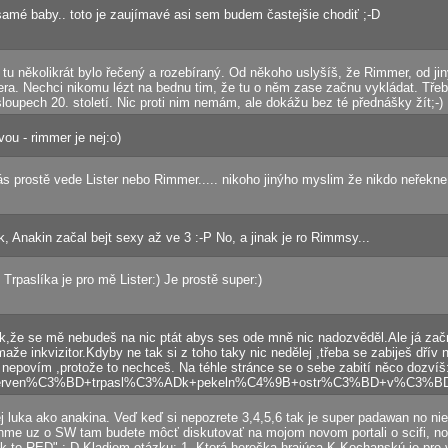
amé baby.. toto je zaujímavé asi sem budem častejšie chodiť ;-D
tu několikrát bylo řečený a rozebíraný. Od někoho uslyšíš, že Rimmer, od ji
era. Nechci nikomu lézt na bednu tim, že tu o něm zase začnu vykládat. Třeb
loupech 20. století. Nic proti nim nemám, ale dokážu bez té přednášky žít;-)
ou - rimmer je nej:o)
ás prostě vede Lister nebo Rimmer..... nikoho jinýho myslim že nikdo neřekne.
 Anakin začal bejt sexy až ve 3 :-P No, a jinak je ro Rimmsy...
 Trpaslíka je pro mě Lister:) Je prostě super:)
k,že se mě nebudeš na nic ptát abys ses ode mně nic nadozvěděl.Ale já začn
aže inkvizitor.Kdyby ne tak si z toho taky nic nedělej ,třeba se zabiješ dřív 
c nepovím ,protože to nechceš. Na téhle stránce se o sebe zabití něco dozví
erven%C3%BD+trpasl%C3%ADk+pekeln%C4%9B+ostr%C3%BD+v%C3%BDlet
 luka ako anakina. Veď keď si nepozrete 3,4,5,6 tak je super padawan no nie
anme uz o SW tam budete môcť diskutovať na mojom novom portali o scifi, no
 to RED" :-D Kladiem otázku: 1. Ktorá herečka hrajúca K.Kochanskú je pre vá