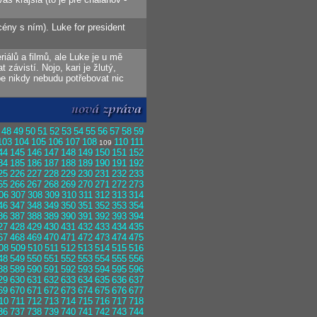
ény s ním). Luke for president
iálů a filmů, ale Luke je u mě
závistí. Nojo, kari je žlutý,
be nikdy nebudu potřebovat nic
48
49
50
51
52
53
54
55
56
57
58
59
103
104
105
106
107
108
110
111
109
44
145
146
147
148
149
150
151
152
84
185
186
187
188
189
190
191
192
25
226
227
228
229
230
231
232
233
65
266
267
268
269
270
271
272
273
06
307
308
309
310
311
312
313
314
46
347
348
349
350
351
352
353
354
86
387
388
389
390
391
392
393
394
27
428
429
430
431
432
433
434
435
67
468
469
470
471
472
473
474
475
08
509
510
511
512
513
514
515
516
48
549
550
551
552
553
554
555
556
88
589
590
591
592
593
594
595
596
29
630
631
632
633
634
635
636
637
69
670
671
672
673
674
675
676
677
10
711
712
713
714
715
716
717
718
36
737
738
739
740
741
742
743
744