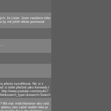
ných, že Lister. Jsem zastánce toho
a by mě ještě někdo postrestal
...
u přesto vysvětlovat. Nic si z
než si tohle přečteš jako Kennedy.I
š: http://www.youtube.com/results?
&search_type=&search=Search
? Má viac midichlorianov ako celá
 adresu vám zatiaľ nedám lebo je
s krajšia (to je pre chalanov -