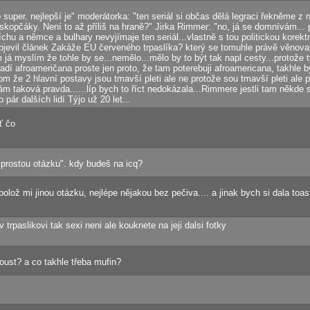
to super. nejlepší je" moderátorka: "ten seriál si občas dělá legraci řekněme
skopčáky. Není to až příliš na hraně?" Jirka Rimmer: "no, já se domnívám... 
míchu a němce a bulhary nevyjímaje ten seriál...vlastně s tou politickou korek
jevil článek Zakáže EU červeného trpaslíka? který se tomuhle právě věnoval..
m já myslím že tohle by se...nemělo...mělo by to být tak napl cesty...protože t
adí afroameričana proste jen proto, že tam poterebuji afroamericana, takhle b
om že 2 hlavní postavy jsou tmavší pleti ale ne protože sou tmavší pleti ale p
e vám taková pravda......líp bych to říct nedokázala...Rimmere jestli tam někde s
pár dalších lidí Týjo už 20 let...
ť čo
prostou otázku". kdy budeš na icq?
 polož mi jinou otázku, nejlépe nějakou bez pečiva.... a jinak bych si dala toa
 trpaslikovi tak sexi neni ale kouknete na jeji dalsi fotky
toust? a co takhle třeba mufin?