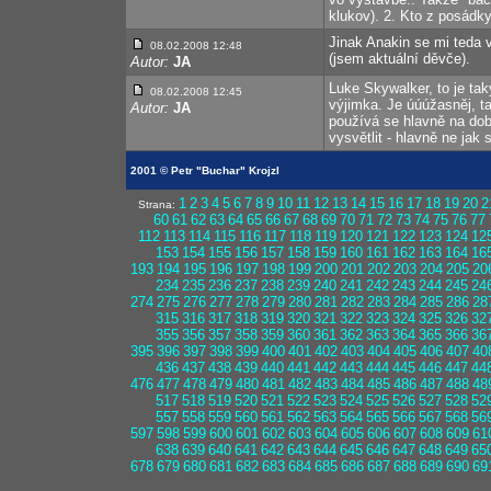
klukov). 2. Kto z posádky
Jinak Anakin se mi teda v
08.02.2008 12:48
(jsem aktuální děvče).
Autor:
JA
Luke Skywalker, to je ta
08.02.2008 12:45
výjimka. Je úúúžasněj, ta
Autor:
JA
používá se hlavně na doba
vysvětlit - hlavně ne jak 
2001 © Petr "Buchar" Krojzl
1
2
3
4
5
6
7
8
9
10
11
12
13
14
15
16
17
18
19
20
2
Strana:
60
61
62
63
64
65
66
67
68
69
70
71
72
73
74
75
76
77
112
113
114
115
116
117
118
119
120
121
122
123
124
12
153
154
155
156
157
158
159
160
161
162
163
164
16
193
194
195
196
197
198
199
200
201
202
203
204
205
20
234
235
236
237
238
239
240
241
242
243
244
245
24
274
275
276
277
278
279
280
281
282
283
284
285
286
28
315
316
317
318
319
320
321
322
323
324
325
326
32
355
356
357
358
359
360
361
362
363
364
365
366
36
395
396
397
398
399
400
401
402
403
404
405
406
407
40
436
437
438
439
440
441
442
443
444
445
446
447
44
476
477
478
479
480
481
482
483
484
485
486
487
488
48
517
518
519
520
521
522
523
524
525
526
527
528
52
557
558
559
560
561
562
563
564
565
566
567
568
56
597
598
599
600
601
602
603
604
605
606
607
608
609
61
638
639
640
641
642
643
644
645
646
647
648
649
65
678
679
680
681
682
683
684
685
686
687
688
689
690
69