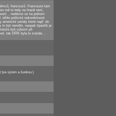
 z němců, francouzů. Francouze tam
pro mě to tedy na hraně není,
tností... nedávno se na jednom
téhle politické nekorektnosti
y americké seriály které např. do
y to být nemělo, naopak trpaslík je
rotože byli výborní při
eš, tak DÍÍÍK byla to sranda....
st:)se sýrem a šunkou:)