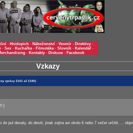
lisí
-
Hnidopich
-
Náboženství
-
Vesmír
-
Direktivy
-
y
-
Sex
-
Kuchařka
-
Filmotéka
-
Slovník
-
Kalendář
-
Merchandising
-
Kontakty
-
Diskuse
-
Facebook
Vzkazy
zeny zprávy 2161 až 2180)
!:)
do pul desaty, do desiti, jinak zejtra asi okolo 6 nebo 7 večer určitě..... obje