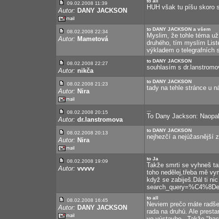
to all
09.02.2008 11:39
HUH však tu píšu skoro s
Autor:
DANY JACKSON
to DANY JACKSON a všem
08.02.2008 22:34
Myslim, že tohle téma už 
Autor:
Mametová
druhého, tím myslím List
výkladem o telegrafních s
to DANY JACKSON
08.02.2008 22:27
souhlasím s dr.lanstromov
Autor:
nikča
to DANY JACKSON
08.02.2008 21:23
tady na tehle stránce u n
Autor:
Nira
...
08.02.2008 20:15
To Dany Jackson: Naopak,
Autor:
dr.lanstromova
to DANY JACKSON
08.02.2008 20:13
nejhezčí a nejúžasnější z
Autor:
Nira
to Ja
08.02.2008 19:09
Takže smrti se vyhneš ta
Autor:
vvvvv
toho nedělej,třeba mě vym
když se zabiješ.Dál ti ni
search_query=%C4%8D
to all
08.02.2008 16:45
Neviem prečo máte radšej
Autor:
DANY JACKSON
rada na druhú. Ale prest
vo výstavbe.. Takže "back