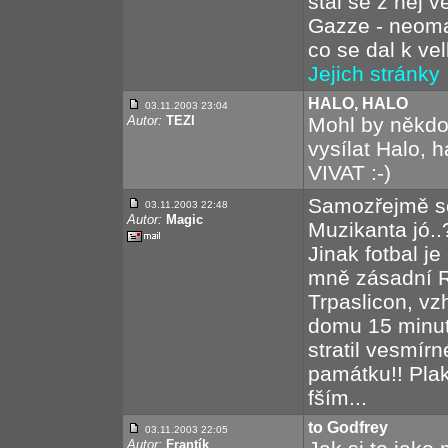
stal se z něj 
Gazze - neomarx
co se dal k ve
Jejich stránky
HALO, HALO
03.11.2003 23:04
Autor:
TEZI
Mohl by někdo
vysílat Halo, 
VIVAT :-)
Samozřejmě se
03.11.2003 22:48
Autor:
Magic
Muzikanta jó.
Jinak fotbal je
mně zásadní R
Trpaslicon, v
domu 15 minut
stratil vesmí
památku!! Plak
fším...
to Godfrey
03.11.2003 22:05
Autor:
Frantík