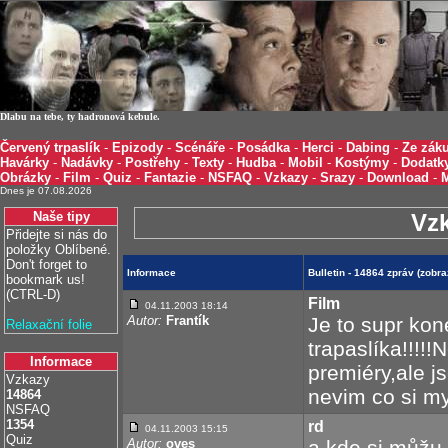
Dlabu na tebe, ty hadronová kebule.
Červený trpaslík
-
Epizody
-
Scénáře
-
Posádka
-
Herci
-
Dabing
-
Ze záku
Havárky
-
Nadávky
-
Postřehy
-
Texty
-
Hudba
-
Mobil
-
Kostýmy
-
Dodatk
Obrázky
-
Film
-
Quiz
-
Fantazie
-
NSFAQ
-
Vzkazy
-
Srazy
-
Download
-
Dnes je 07.08.2026
Naše tipy
Vz
Přidejte si nás do
položky Oblíbené.
Don't forget to
Informace
Bulletin - 14864 zpráv (zobr
bookmark us!
(CTRL-D)
Film
04.11.2003 18:14
Autor:
Frantík
Je to supr ko
Relaxační folie
trapaslíka!!!!
Informace
premiéry,ale j
Vzkazy
nevim co si mys
14864
NSFAQ
1354
rd
04.11.2003 15:15
Quiz
Autor:
oves
a kde si můžu 