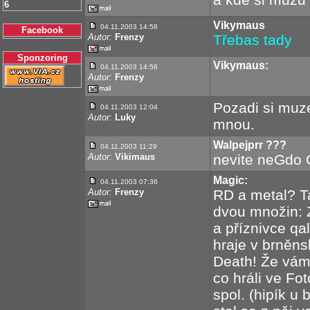
6
Vikymaus
04.11.2003 14:58
Facebook
Autor:
Frenzy
Třebas tady
Sponzoring
Vikymaus:
04.11.2003 14:56
Autor:
Frenzy
Pozadi si muze
04.11.2003 12:04
Autor:
Luky
mnou.
Walpejprr ???
04.11.2003 11:29
Autor:
Vikimaus
nevite neGdo 
Magic:
04.11.2003 07:36
Autor:
Frenzy
RD a metal? Ta
dvou množin: 
a příznivce qa
hraje v brněn
Death! Že vám 
co hráli ve Fo
spol. (hipík u 