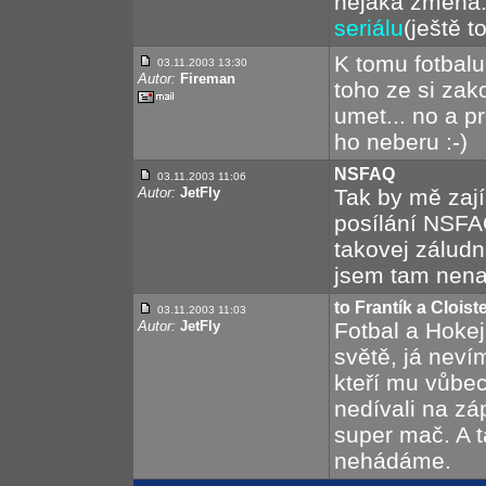
nějaká změna
seriálu
(ještě t
K tomu fotbalu
03.11.2003 13:30
Autor:
Fireman
toho ze si za
umet... no a pr
ho neberu :-)
NSFAQ
03.11.2003 11:06
Autor:
JetFly
Tak by mě zají
posílání NSFA
takovej záludn
jsem tam nen
to Frantík a Cloist
03.11.2003 11:03
Autor:
JetFly
Fotbal a Hokej
světě, já nevím
kteří mu vůbec
nedívali na zá
super mač. A 
nehádáme.