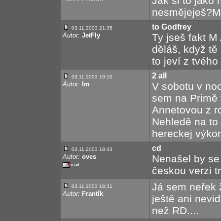
Jak si to jako 
nesmějeješ?Má
to Godfrey
03.11.2003 21:35
Autor:
JetFly
Ty jseš fakt 
děláš, když t
to jeví z tvého
2 all
03.11.2003 19:10
Autor:
lm
V sobotu v no
sem na Primě v
Annetovou z rok
Nehledě na to
hereckej výko
cd
03.11.2003 18:43
Autor:
oves
Nenašel by se 
českou verzi 
Já sem neřek ž
03.11.2003 18:31
Autor:
Frantík
ještě ani nevi
než RD....