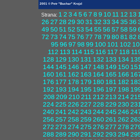
2001 © Petr "Buchar" Krojzl
1
2
3
4
5
6
7
8
9
10
11
12
13
Strana:
26
27
28
29
30
31
32
33
34
35
36
49
50
51
52
53
54
55
56
57
58
59
72
73
74
75
76
77
78
79
80
81
82
95
96
97
98
99
100
101
102
10
112
113
114
115
116
117
118
11
128
129
130
131
132
133
134
13
144
145
146
147
148
149
150
15
160
161
162
163
164
165
166
16
176
177
178
179
180
181
182
18
192
193
194
195
196
197
198
19
208
209
210
211
212
213
214
21
224
225
226
227
228
229
230
23
240
241
242
243
244
245
246
24
256
257
258
259
260
261
262
26
272
273
274
275
276
277
278
27
288
289
290
291
292
293
294
29