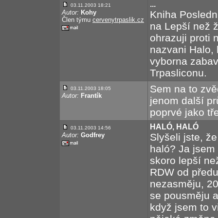
...
03.11.2003 18:21
Autor:
Kohy
Kniha Posledn
Člen týmu
cervenytrpaslik.cz
na Lepší než ž
ohrazuji proti 
nazvani Halo, 
vyborna zabava
Trpasliconu.
Sem na to zvěd
03.11.2003 18:05
Autor:
Frantík
jenom další prů
poprvé jako tř
HALÓ, HALÓ
03.11.2003 14:56
Autor:
Godfrey
Slyšeli jste, ž
haló? Ja jsem 
skoro lepší ne
RDW od předu 
nezasměju, 20
se pousměju a
když jsem to 