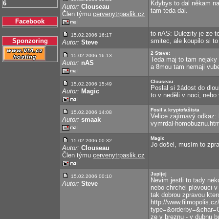
6
Kdybys to dal někam na 
Autor:
Clouseau
tam teda dal.
Člen týmu
cervenytrpaslik.cz
Facebook
to nAS: Dulezity je ze t
15.02.2006 16:17
Sponzoring
smitec, ale koupilo si 
Autor:
Steve
2 Steve:
15.02.2006 16:13
Teda maj to tam nejaky d
Autor:
nAS
a 8mou tam nemaji vube
Clouseau
15.02.2006 15:49
Poslal si žádost do dlou
Autor:
Magic
to v neděli v noci, nebo
Fosil a kryptofašista
15.02.2006 14:08
Velice zajímavý odkaz: 
Autor:
smaak
vymrdal-homobuznu.htm
Magic
15.02.2006 00:32
Jo došel, musím to zpra
Autor:
Clouseau
Člen týmu
cervenytrpaslik.cz
Jupijej
15.02.2006 00:10
Nevim jestli to tady nek
Autor:
Steve
nebo chrchel plovouci v 
tak dobrou zpravou ktero
http://www.filmopolis.c
type=&orderby=&char=C
ze v breznu - v dubnu 