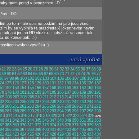
 ji taky mam porad v penezence :-D
 čas :-DD
im po tom - ale spis na podzim na jaro jsou vseci
zim by se vyplnila ta prazdnota;-) joker:nevim nevim
re tak asi jen na RD vlozku...i kdyz jak se znam tak
az do konce pak...:-)
rpasliconovskou vysačku :)
0
21
22
23
24
25
26
27
28
29
30
31
32
33
34
35
36
37
38
39
8
59
60
61
62
63
64
65
66
67
68
69
70
71
72
73
74
75
76
77
96
97
98
99
100
101
102
103
104
105
106
107
108
109
110
24
125
126
127
128
129
130
131
132
133
134
135
136
137
51
152
153
154
155
156
157
158
159
160
161
162
163
164
78
179
180
181
182
183
184
185
186
187
188
189
190
191
05
206
207
208
209
210
211
212
213
214
215
216
217
218
32
233
234
235
236
237
238
239
240
241
242
243
244
245
59
260
261
262
263
264
265
266
267
268
269
270
271
272
86
287
288
289
290
291
292
293
294
295
296
297
298
299
313
314
315
316
317
318
319
320
321
322
323
324
325
326
40
341
342
343
344
345
346
347
348
349
350
351
352
353
67
368
369
370
371
372
373
374
375
376
377
378
379
380
94
395
396
397
398
399
400
401
402
403
404
405
406
407
21
422
423
424
425
426
427
428
429
430
431
432
433
434
48
449
450
451
452
453
454
455
456
457
458
459
460
461