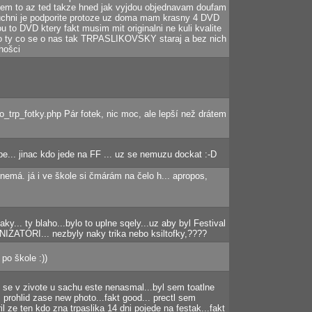
l sem to az ted takze hned jak vyjdou objednavam doufam
suchni je podporite protoze uz doma mam krasny 4 DVD
 to DVD ktery fakt musim mit originalni ne kuli kvalite
pro ty co se o nas tak TRPASLIKOVSKY staraj a bez nich
hošci
o_trp_fotky.php Pár fotek, nic moc, ale lepší než drátem
pe... jinac kdo jede na FF ... uz se nemuzu dockat :-D
 nemá. já i ve škole si čmárám na čelo h... apropos,
aky... ty blaho...bylo to uplne sqely...uz aby byl Festival
NIZATORI... nezbyly naky trika nebo ksiltofky,????
 po škole :))
 se v zivote u sachu este nenasmal...byl sem toatlne
em prohlid zase new photo...fakt good... prectl sem
il ze ten kdo zna trpaslika 14 dni pojede na festak...fakt