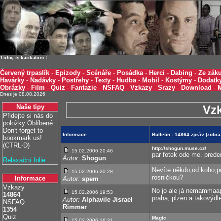
Ticho, ty karikaturo !
Červený trpaslík
-
Epizody
-
Scénáře
-
Posádka
-
Herci
-
Dabing
-
Ze záku
Havárky
-
Nadávky
-
Postřehy
-
Texty
-
Hudba
-
Mobil
-
Kostýmy
-
Dodatk
Obrázky
-
Film
-
Quiz
-
Fantazie
-
NSFAQ
-
Vzkazy
-
Srazy
-
Download
-
Dnes je 08.08.2026
Naše tipy
Vz
Přidejte si nás do
položky Oblíbené.
Don't forget to
Informace
Bulletin - 14864 zpráv (zobr
bookmark us!
(CTRL-D)
http://shogun.muse.cz/
15.02.2006 20:46
par fotek ode me. pred
Autor:
Shogun
Relaxační folie
Nevíte někdo,od koho,p
15.02.2006 20:28
rosničkou?
Informace
Autor:
spem
Vzkazy
No jo ale já nemammaapu
15.02.2006 19:53
14864
praha, plzen a takovýdl
Autor:
Alphavile Jisrael
NSFAQ
Rimmer
1354
Quiz
Magic
15.02.2006 16:31