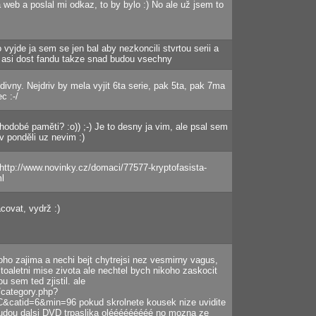
web a poslal mi odkaz, to by bylo :) No ale už jsem to
o vyjde ja sem se jen bal aby nezkoncili stvrtou serii a
to asi dost fandu takze snad budou vsechny
ivny. Nejdriv by mela vyjit 6ta serie, pak 5ta, pak 7ma
c :-/
hodobé paměti? :o)) ;-) Je to desny ja vim, ale psal sem
 v ponděli uz nevim :)
http://www.novinky.cz/domaci/77577-kryptofasista-
l
covat, vydrž :)
oho zajima a nechi bejt chytrejsi nez vesmirny vagus,
toaletni mise zivota ale nechtel bych nikoho zaskocit
u sem ted zjistil. ale
z/category.php?
&catid=6&min=96 pokud skrolnete kousek nize uvidite
budou dalsi DVD trpaslika olééééééééé no mozna ze