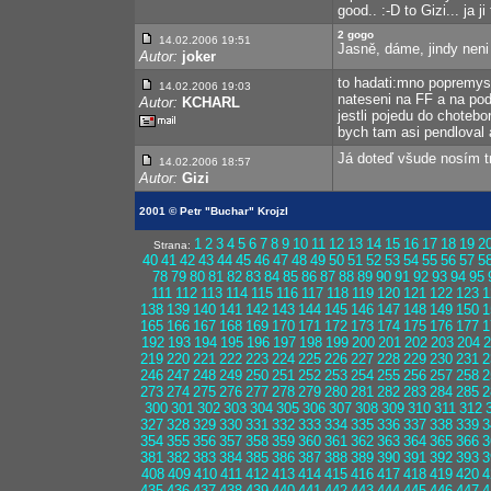
good.. :-D to Gizi... ja
2 gogo
14.02.2006 19:51
Jasně, dáme, jindy neni
Autor:
joker
to hadati:mno popremysl
14.02.2006 19:03
nateseni na FF a na pod
Autor:
KCHARL
jestli pojedu do chotebo
bych tam asi pendloval 
Já doteď všude nosím t
14.02.2006 18:57
Autor:
Gizi
2001 © Petr "Buchar" Krojzl
1
2
3
4
5
6
7
8
9
10
11
12
13
14
15
16
17
18
19
2
Strana:
40
41
42
43
44
45
46
47
48
49
50
51
52
53
54
55
56
57
5
78
79
80
81
82
83
84
85
86
87
88
89
90
91
92
93
94
95
111
112
113
114
115
116
117
118
119
120
121
122
123
1
138
139
140
141
142
143
144
145
146
147
148
149
150
1
165
166
167
168
169
170
171
172
173
174
175
176
177
1
192
193
194
195
196
197
198
199
200
201
202
203
204
2
219
220
221
222
223
224
225
226
227
228
229
230
231
2
246
247
248
249
250
251
252
253
254
255
256
257
258
2
273
274
275
276
277
278
279
280
281
282
283
284
285
2
300
301
302
303
304
305
306
307
308
309
310
311
312
327
328
329
330
331
332
333
334
335
336
337
338
339
3
354
355
356
357
358
359
360
361
362
363
364
365
366
3
381
382
383
384
385
386
387
388
389
390
391
392
393
3
408
409
410
411
412
413
414
415
416
417
418
419
420
4
435
436
437
438
439
440
441
442
443
444
445
446
447
4