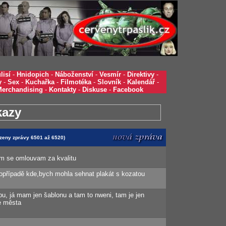
lisí
-
Hnidopich
-
Náboženství
-
Vesmír
-
Direktivy
-
y
-
Sex
-
Kuchařka
-
Filmotéka
-
Slovník
-
Kalendář
-
Merchandising
-
Kontakty
-
Diskuse
-
Facebook
kazy
azeny zprávy 6501 až 6520)
em se omlouvam za kvalitu
opřípadě kde,bych mohla sehnat plakát s kozatou
, já mam jen šablonu a tam to nweni, tam je jen
e města