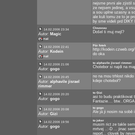
nejsme prvni ale zjisti
ze nejsem jedinej, a v
a sou uplne uzasny a sou
ale kuli tomu ze to je 
by sme videli prd DIKY 
Clouseau
14.02.2006 23:34
Došel ti muj mejl?
Autor:
Magic
Pár fotek
14.02.2006 22:41
http://kodein.czweb.org/
Autor:
Kodein
do oka
to alphavile jisrael rimmer
14.02.2006 21:06
Chotebor si najdi na ma
Autor:
gogo
no na mou trhlost nikdo
14.02.2006 20:45
kdeje choteboř?
Autor:
alphavile jisrael
rimmer
to Gizi
14.02.2006 20:20
asi to budu praktikovat t
Autor:
gogo
Fantazie.... btw...ORGA
to gogo
14.02.2006 20:08
Ale já ji nosim na sobě i
Autor:
Gizi
to joker
14.02.2006 19:56
musim rict ze takle sem
Autor:
gogo
mrtvej ..:-D ... jinac s
report... clovek by never