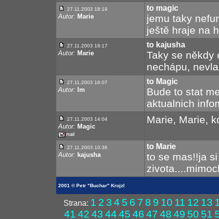
to magic
27.11.2003 18:19
Autor:
Marie
jemu taky nefun
ještě hraje na h
to kajusha
27.11.2003 18:17
Autor:
Marie
Taky se někdy 
nechápu, nevlas
to Magic
27.11.2003 16:07
Autor:
lm
Bude to stat me
aktualnich infom
Marie, Marie, k
27.11.2003 14:04
Autor:
Magic
to Marie
27.11.2003 10:36
Autor:
kajusha
to se mas!!ja s
zivota....mimoc
2001 © Petr "Buchar" Krojzl
1
2
3
4
5
6
7
8
9
10
11
12
13
Strana:
41
42
43
44
45
46
47
48
49
50
51