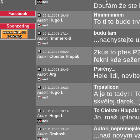
6
Doufám že ste k
Facebook
Hmmmmmm
29.11.2003 19:46
Autor:
Hugo I.
To ti to bude t
Sponzoring
budu tam
29.11.2003 17:14
Autor:
rimmerroid
...nachystejte 
Zkus to přes P2
29.11.2003 00:29
Autor:
Cloister Hlupák
řekni kde seže
Psirény...
28.11.2003 20:49
Autor:
Arg
Hele lidi, neví
Trpaslicon
28.11.2003 19:23
Autor:
Hugo I.
A je to tady!!! 
skvělej dárek. :
To Cloister Hlupák:
28.11.2003 19:19
Autor:
Hugo I.
Jo, máš úplnou 
Autori, nepremejslell
28.11.2003 13:43
Autor:
Drahosh
...nad novym v