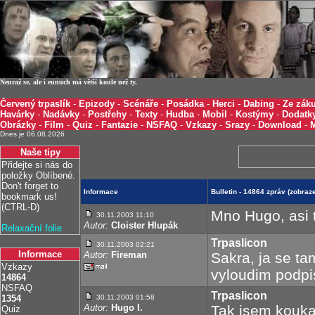
Neuraž se, ale i eunuch má větší koule než ty.
Červený trpaslík
-
Epizody
-
Scénáře
-
Posádka
-
Herci
-
Dabing
-
Ze záku
Havárky
-
Nadávky
-
Postřehy
-
Texty
-
Hudba
-
Mobil
-
Kostýmy
-
Dodatk
Obrázky
-
Film
-
Quiz
-
Fantazie
-
NSFAQ
-
Vzkazy
-
Srazy
-
Download
-
Dnes je 06.08.2026
Naše tipy
Přidejte si nás do
položky Oblíbené.
Don't forget to
Informace
Bulletin - 14864 zpráv (zobra
bookmark us!
(CTRL-D)
Mno Hugo, asi t
30.11.2003 11:10
Autor:
Cloister Hlupák
Relaxační folie
Trpaslicon
30.11.2003 02:21
Informace
Autor:
Fireman
Sakra, ja se ta
Vzkazy
vyloudim podpis
14864
NSFAQ
Trpaslicon
1354
30.11.2003 01:58
Autor:
Hugo I.
Tak jsem kouka
Quiz