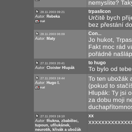
nemyslite? Taky 
trpaslicon
28.11.2003 09:21
Autor:
Rebeka
Určitě bych př
bez přestání do
Con...
28.11.2003 06:09
Autor:
Maty
Jo hukot, Trpasl
Fakt moc rád vá
pořádně našlápně
to hugo
27.11.2003 20:41
Autor:
Cloister Hlupák
To bylo od tebe
To ten ubožák a
27.11.2003 19:44
Autor:
Hugo I.
(pokud to stačí
Hlupák: Ty jsi 
za dobu moji ne
duchapřítomnos
xx
27.11.2003 19:10
Autor:
fňukna, zbabělec,
xxxxxxxxxxxxx
tupoun, ufňukánek,
neurotik, křivák a ubožák