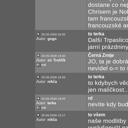
dostane co nejd
Chrisem je Nob 
tam francouzs
francouzské a
to terka
30.09.2008 20:00
Autor:
gogo
Další Trpaslic
jarní prázdnin
Černá Zmije
30.09.2008 19:40
Autor:
sir Truhlík
JO, ta je dobr
nevidel o-= to
to terka
30.09.2008 18:56
Autor:
nikča
to kdybych věd
jen maličkost..
rd
30.09.2008 18:00
Autor:
terka
nevíte kdy bud
to všem
30.09.2008 15:17
Autor:
nikča
naše modlitby
vyslyšeny!!! n