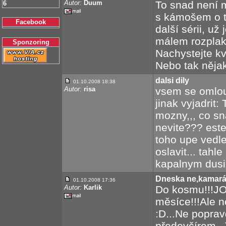
Autor:
Duum
To snad není 
6
s kámošem o to
Facebook
další sérii, už
málem rozplaka
Sponzoring
Nachystejte kv
Nebo tak nějak.
dalsi dily
01.10.2008 18:38
Autor:
risa
vsem se omlou
jinak vyjadrit:
mozny,,, co s
nevite??? est
toho upe vedle
oslavit... tahle
kapalnym dusi
Dneska ne,kamará
01.10.2008 17:36
Autor:
Karlik
Do kosmu!!!JO!
měsíce!!!Ale n
:D...Ne poprav
předevčírem...T