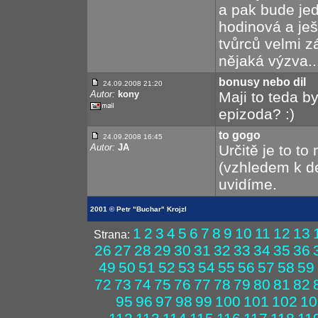
a pak bude jed
hodinová a ješ
tvůrců velmi z
nějaká výzva..
bonusy nebo dil
24.09.2008 21:20
Autor:
kony
Maji to teda b
epizoda? :)
to gogo
24.09.2008 16:45
Autor:
JA
Určitě je to to
(vzhledem k de
uvidíme.
2001 © Petr "Buchar" Krojzl
1
2
3
4
5
6
7
8
9
10
11
12
13
Strana:
26
27
28
29
30
31
32
33
34
35
36
49
50
51
52
53
54
55
56
57
58
59
72
73
74
75
76
77
78
79
80
81
82
95
96
97
98
99
100
101
102
10