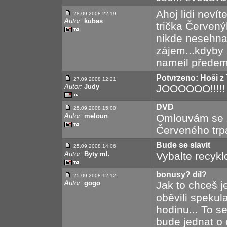
Ahoj lidi neví
28.09.2008 22:19
Autor:
kubas
trička Červený
nikde nesehnal
zájem...kdyby 
nameil předem
Potvrzeno: Hoši z T
27.09.2008 12:21
Autor:
Judy
JOOOOOO!!!!!
DVD
25.09.2008 15:00
Autor:
meloun
Omlouvám se z
Červeného trpa
Bude se slavit
25.09.2008 14:06
Autor:
Byty ml.
Vybalte recykl
bonusy? díl?
25.09.2008 12:12
Autor:
gogo
Jak to chceš 
oběvili spekul
hodinu... To se
bude jednat o 