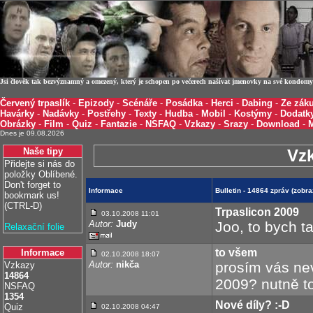
Jsi člověk tak bezvýznamný a omezený, který je schopen po večerech našívat jmenovky na své kondomy 
Červený trpaslík
-
Epizody
-
Scénáře
-
Posádka
-
Herci
-
Dabing
-
Ze záku
Havárky
-
Nadávky
-
Postřehy
-
Texty
-
Hudba
-
Mobil
-
Kostýmy
-
Dodatk
Obrázky
-
Film
-
Quiz
-
Fantazie
-
NSFAQ
-
Vzkazy
-
Srazy
-
Download
-
Dnes je 09.08.2026
Naše tipy
Vz
Přidejte si nás do
položky Oblíbené.
Don't forget to
Informace
Bulletin - 14864 zpráv (zobr
bookmark us!
(CTRL-D)
Trpaslicon 2009
03.10.2008 11:01
Autor:
Judy
Joo, to bych t
Relaxační folie
to všem
Informace
02.10.2008 18:07
Autor:
nikča
prosím vás nev
Vzkazy
14864
2009? nutně to
NSFAQ
1354
Nové díly? :-D
Quiz
02.10.2008 04:47