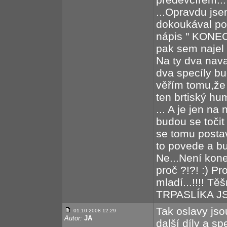
...Opravdu jse
dokoukával posl
nápis " KONEC 
pak sem najel s
Na ty dva navaz
dva specíly bud
věřím tomu,že 
ten brtiský hum
... A je jen n
budou se točit d
se tomu postav
to povede a bud
Ne...Není kone
proč ?!?! :) P
mladí...!!!! T
TRPASLÍKA JSOU
Tak oslavy jsou
01.10.2008 12:29
Autor:
JA
další díly a s