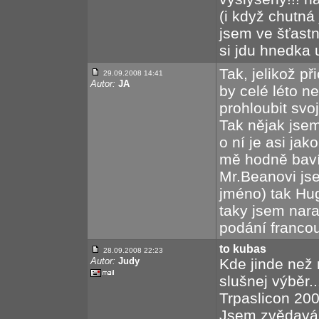
(i když chutná 
jsem ve šťast
si jdu hnedka 
Tak, jelikož p
29.09.2008 14:41
Autor:
JA
by celé léto n
prohloubit svoj
Tak nějak jsem
o ní je asi jak
mě hodně baví
Mr.Beanovi js
jméno) tak Hugh
taky jsem nara
podání francou
to kubas
28.09.2008 22:23
Autor:
Judy
Kde jinde než 
slušnej výběr..
Trpaslicon 20
Jsem zvědavá, 