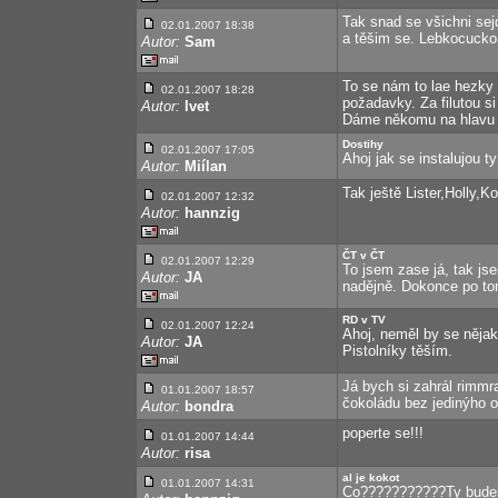
Tak snad se všichni sej
02.01.2007 18:38
a těšim se. Lebkocucko
Autor:
Sam
To se nám to lae hezky
02.01.2007 18:28
požadavky. Za filutou s
Autor:
Ivet
Dáme někomu na hlavu hr
Dostihy
02.01.2007 17:05
Ahoj jak se instalujou t
Autor:
Miílan
Tak ještě Lister,Holly,K
02.01.2007 12:32
Autor:
hannzig
ČT v ČT
02.01.2007 12:29
To jsem zase já, tak js
Autor:
JA
nadějně. Dokonce po tom
RD v TV
02.01.2007 12:24
Ahoj, neměl by se nějak
Autor:
JA
Pistolníky těším.
Já bych si zahrál rimmr
01.01.2007 18:57
čokoládu bez jedinýho o
Autor:
bondra
poperte se!!!
01.01.2007 14:44
Autor:
risa
al je kokot
01.01.2007 14:31
Co???????????Ty budeš 