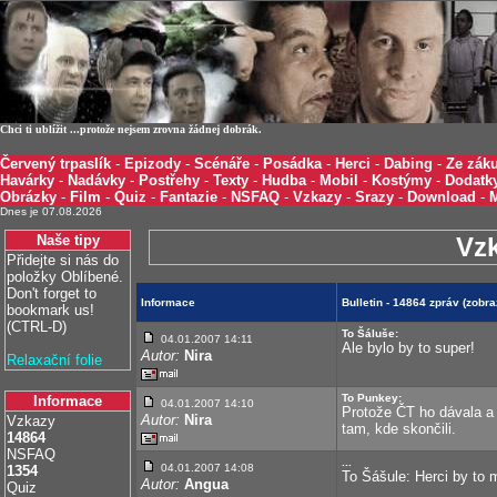
Chci ti ublížit ...protože nejsem zrovna žádnej dobrák.
Červený trpaslík
-
Epizody
-
Scénáře
-
Posádka
-
Herci
-
Dabing
-
Ze záku
Havárky
-
Nadávky
-
Postřehy
-
Texty
-
Hudba
-
Mobil
-
Kostýmy
-
Dodatk
Obrázky
-
Film
-
Quiz
-
Fantazie
-
NSFAQ
-
Vzkazy
-
Srazy
-
Download
-
Dnes je 07.08.2026
Naše tipy
Vz
Přidejte si nás do
položky Oblíbené.
Don't forget to
Informace
Bulletin - 14864 zpráv (zobr
bookmark us!
(CTRL-D)
To Šáluše:
04.01.2007 14:11
Ale bylo by to super!
Autor:
Nira
Relaxační folie
To Punkey:
Informace
04.01.2007 14:10
Protože ČT ho dávala a 
Autor:
Nira
Vzkazy
tam, kde skončili.
14864
NSFAQ
...
04.01.2007 14:08
1354
To Šášule: Herci by to m
Autor:
Angua
Quiz