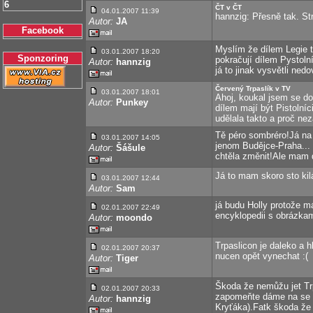
6
ČT v ČT
04.01.2007 11:39
hannzig: Přesně tak. St
Autor:
JA
Facebook
Myslím že dílem Legie t
03.01.2007 18:20
Sponzoring
pokračují dílem Pystoln
Autor:
hannzig
já to jinak vysvětli nedo
Červený Trpaslík v TV
03.01.2007 18:01
Ahoj, koukal jsem se do
Autor:
Punkey
dílem mají být Pistolníc
udělala takto a proč nez
Tě péro sombréro!Já na
03.01.2007 14:05
jenom Budějce-Praha...
Autor:
Šášule
chtěla změnit!Ale mam do
Já to mam skoro sto kil
03.01.2007 12:44
Autor:
Sam
já budu Holly protože 
02.01.2007 22:49
encyklopedii s obrázka
Autor:
moondo
Trpaslicon je daleko a 
02.01.2007 20:37
nucen opět vynechat :(
Autor:
Tiger
Škoda že nemůžu jet Trp
02.01.2007 20:33
zapomeňte dáme na se 
Autor:
hannzig
Kryťáka).Fatk škoda že