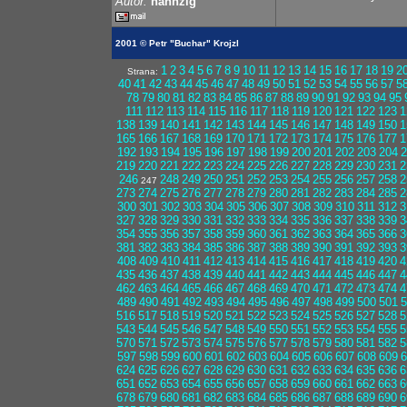
Autor:
hannzig
2001 © Petr "Buchar" Krojzl
1
2
3
4
5
6
7
8
9
10
11
12
13
14
15
16
17
18
19
2
Strana:
40
41
42
43
44
45
46
47
48
49
50
51
52
53
54
55
56
57
5
78
79
80
81
82
83
84
85
86
87
88
89
90
91
92
93
94
95
111
112
113
114
115
116
117
118
119
120
121
122
123
1
138
139
140
141
142
143
144
145
146
147
148
149
150
1
165
166
167
168
169
170
171
172
173
174
175
176
177
1
192
193
194
195
196
197
198
199
200
201
202
203
204
2
219
220
221
222
223
224
225
226
227
228
229
230
231
2
246
248
249
250
251
252
253
254
255
256
257
258
2
247
273
274
275
276
277
278
279
280
281
282
283
284
285
2
300
301
302
303
304
305
306
307
308
309
310
311
312
3
327
328
329
330
331
332
333
334
335
336
337
338
339
3
354
355
356
357
358
359
360
361
362
363
364
365
366
3
381
382
383
384
385
386
387
388
389
390
391
392
393
3
408
409
410
411
412
413
414
415
416
417
418
419
420
4
435
436
437
438
439
440
441
442
443
444
445
446
447
4
462
463
464
465
466
467
468
469
470
471
472
473
474
4
489
490
491
492
493
494
495
496
497
498
499
500
501
5
516
517
518
519
520
521
522
523
524
525
526
527
528
5
543
544
545
546
547
548
549
550
551
552
553
554
555
5
570
571
572
573
574
575
576
577
578
579
580
581
582
5
597
598
599
600
601
602
603
604
605
606
607
608
609
6
624
625
626
627
628
629
630
631
632
633
634
635
636
6
651
652
653
654
655
656
657
658
659
660
661
662
663
6
678
679
680
681
682
683
684
685
686
687
688
689
690
6