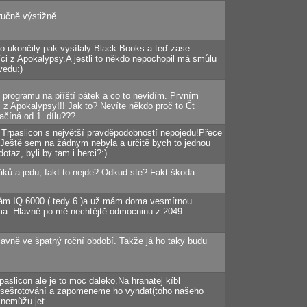
ručně výstižně.
o ukončily pak vysílaly Black Books a teď zase
íci z Apokalypsy.A jestli to někdo nepochopil má smůlu
vedu:)
 programu na příští pátek a co to nevidím. Prvním
i z Apokalypsy!!! Jak to? Nevíte někdo proč to Čt
ačíná od 1. dílu???
 Trpaslicon s největší pravděpodobností nepojedu!Přece
 Ještě sem na žádnym nebyla a určitě bych to jednou
taz, byli by tam i herci?:)
áků a jedu, fakt to nejde? Odkud ste? Fakt škoda.
mám IQ 6000 ( tedy 6 )a už mám doma vesmírnou
ma. Hlavně po mě nechtějtě odmocninu z 2049
hlavně ve špatný roční období. Takže já ho taky budu
aslicon ale je to moc daleko.Na hranatej kíbl
sešrotování a zapomeneme ho vyndat(toho našeho
 nemůžu jet.