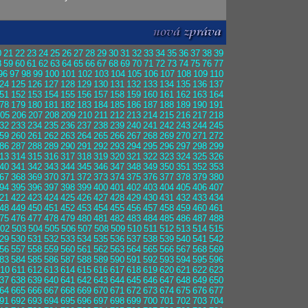
0
21
22
23
24
25
26
27
28
29
30
31
32
33
34
35
36
37
38
39
8
59
60
61
62
63
64
65
66
67
68
69
70
71
72
73
74
75
76
77
96
97
98
99
100
101
102
103
104
105
106
107
108
109
110
24
125
126
127
128
129
130
131
132
133
134
135
136
137
51
152
153
154
155
156
157
158
159
160
161
162
163
164
78
179
180
181
182
183
184
185
186
187
188
189
190
191
05
206
207
208
209
210
211
212
213
214
215
216
217
218
32
233
234
235
236
237
238
239
240
241
242
243
244
245
59
260
261
262
263
264
265
266
267
268
269
270
271
272
86
287
288
289
290
291
292
293
294
295
296
297
298
299
13
314
315
316
317
318
319
320
321
322
323
324
325
326
40
341
342
343
344
345
346
347
348
349
350
351
352
353
67
368
369
370
371
372
373
374
375
376
377
378
379
380
94
395
396
397
398
399
400
401
402
403
404
405
406
407
21
422
423
424
425
426
427
428
429
430
431
432
433
434
48
449
450
451
452
453
454
455
456
457
458
459
460
461
75
476
477
478
479
480
481
482
483
484
485
486
487
488
02
503
504
505
506
507
508
509
510
511
512
513
514
515
29
530
531
532
533
534
535
536
537
538
539
540
541
542
56
557
558
559
560
561
562
563
564
565
566
567
568
569
83
584
585
586
587
588
589
590
591
592
593
594
595
596
10
611
612
613
614
615
616
617
618
619
620
621
622
623
37
638
639
640
641
642
643
644
645
646
647
648
649
650
64
665
666
667
668
669
670
671
672
673
674
675
676
677
91
692
693
694
695
696
697
698
699
700
701
702
703
704