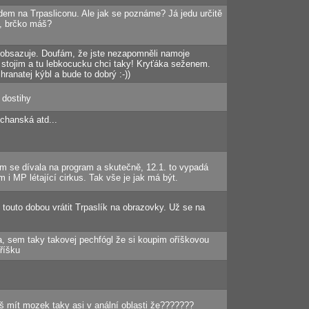
dem na Trpasliconu. Ale jak se poznáme? Já jedu určitě
, brčko máš?
 obsazuje. Doufám, že jste nezapomněli namoje
i stojim a tu lebkocucku chci taky! Kryťáka seženem.
anatej kýbl a bude to dobrý :-))
y dostihy
ochanská atd...
em se dívala na program a skutečně, 12.1. to vypadá
 i MP létající cirkus. Tak vše je jak má být.
 touto dobou vrátit Trpaslík na obrazovky. Už se na
a, sem taky takovej pechfógl že si koupim oříškovou
říšku
mít mozek taky asi v anální oblasti že???????