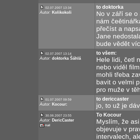
to doktorka
02.07.2007 13:34
Autor:
Kolikokoli
No v září se o
nám čeětinářk
přečíst a naps
Jane nedostala
bude vědět víc 
to všem:
02.07.2007 13:14
Autor:
doktorka Šáhlá
Hele lidi, čet
nebo viděl fil
mohli třeba za
bavit o velmi 
pro muže v těh
to dericcaster
01.07.2007 09:59
Autor:
Kocour:
jo, to už je dá
To Kocour
30.06.2007 23:55
Autor:
DericCaster
Myslím, že asi
objevuje v pra
intervalech, al