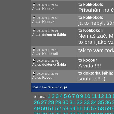
to kolikokoli:
29.06.2007 21:57
Autor:
Kocour
Přísahám na č
to kolikokoli:
29.06.2007 21:56
Autor:
Kocour
já to nebyl, šá
to Kolikokoli
29.06.2007 21:24
Autor:
doktorka Šáhlá
Nemáš zač. Máš
to brali jako v
tak to vám ted
29.06.2007 21:13
Autor:
Kolikokoli
to kocour
29.06.2007 21:06
Autor:
doktorka Šáhlá
A vida!!!!!
to doktorka šáhlá:
29.06.2007 20:06
Autor:
Kocour
souhlas!! :)
2001 © Petr "Buchar" Krojzl
1
2
3
4
5
6
7
8
9
10
11
12
13
Strana:
26
27
28
29
30
31
32
33
34
35
36
49
50
51
52
53
54
55
56
57
58
59