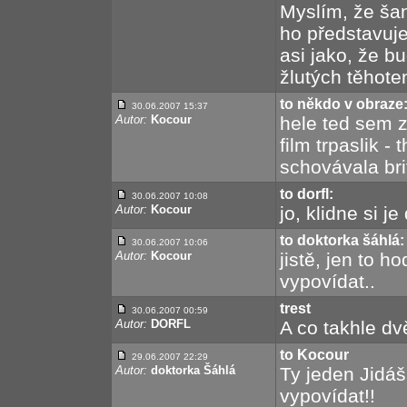
Myslím, že šanc
ho představuje
asi jako, že b
žlutých těhote
to někdo v obraze
30.06.2007 15:37
Autor:
Kocour
hele ted sem z
film trpaslik -
schovávala bri
to dorfl:
30.06.2007 10:08
Autor:
Kocour
jo, klidne si je 
to doktorka šáhlá:
30.06.2007 10:06
Autor:
Kocour
jistě, jen to 
vypovídat..
trest
30.06.2007 00:59
Autor:
DORFL
A co takhle dv
to Kocour
29.06.2007 22:29
Autor:
doktorka Šáhlá
Ty jeden Jidáš
vypovídat!!