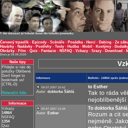
V této inkarnaci jsi bohužel dostal tělo bídného poseroutky.
Červený trpaslík
-
Epizody
-
Scénáře
-
Posádka
-
Herci
-
Dabing
-
Ze záku
Havárky
-
Nadávky
-
Postřehy
-
Texty
-
Hudba
-
Mobil
-
Kostýmy
-
Dodatk
Obrázky
-
Film
-
Quiz
-
Fantazie
-
NSFAQ
-
Vzkazy
-
Srazy
-
Download
-
Dnes je 09.08.2026
Naše tipy
Vz
Přidejte si nás do
položky Oblíbené.
Don't forget to
Informace
Bulletin - 14864 zpráv (zobr
bookmark us!
(CTRL-D)
to Esther
06.07.2007 10:42
Autor:
doktorka Šáhlá
Tak to ráda vě
Relaxační folie
nejoblíbenější
Informace
To doktorka Šáhlá
Vzkazy
05.07.2007 13:48
14864
Autor:
Esther
Rozum a cit se
NSFAQ
nejméně. Jako 
1354
Quiz
nebo Opatství N