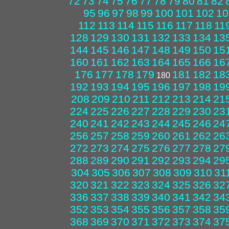
72
73
74
75
76
77
78
79
80
81
82
95
96
97
98
99
100
101
102
10
112
113
114
115
116
117
118
11
128
129
130
131
132
133
134
13
144
145
146
147
148
149
150
15
160
161
162
163
164
165
166
16
176
177
178
179
181
182
18
180
192
193
194
195
196
197
198
19
208
209
210
211
212
213
214
21
224
225
226
227
228
229
230
23
240
241
242
243
244
245
246
24
256
257
258
259
260
261
262
26
272
273
274
275
276
277
278
27
288
289
290
291
292
293
294
29
304
305
306
307
308
309
310
31
320
321
322
323
324
325
326
32
336
337
338
339
340
341
342
34
352
353
354
355
356
357
358
35
368
369
370
371
372
373
374
37