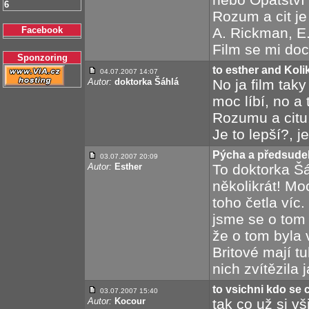
6
Rozum a cit je 
Facebook
A. Rickman, E
Film se mi doc
Sponzoring
to esther and Koli
04.07.2007 14:07
Autor:
doktorka Šáhlá
No ja film taky
moc líbí, no a 
Rozumu a citu
Je to lepší?, je
Pýcha a předsude
03.07.2007 20:09
Autor:
Esther
To doktorka Šá
několikrát! Mo
toho četla víc
jsme se o tom 
že o tom byla 
Britové mají t
nich zvítězila 
to vsichni kdo se 
03.07.2007 15:40
Autor:
Kocour
tak co už si vš