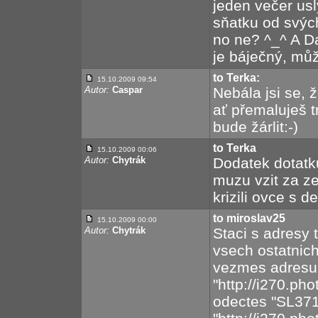
jeden večer usl
sňatku od svých
no ne? ^_^ A Da
je báječný, můž
to Terka:
15.10.2009 09:54
Autor:
Caspar
Nebála jsi se, 
ať přemaluješ 
bude žárlit:-)
to Terka
15.10.2009 00:06
Autor:
Chytrák
Dodatek dotatku
muzu vzit za z
krizili ovce s de
to miroslav25
15.10.2009 00:00
Autor:
Chytrák
Staci s adresy 
vsech ostatnich.
vezmes adresu
"http://i270.ph
odectes "SL371