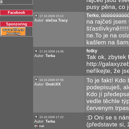
6
pusy pěna, co j
Facebook
Terko, úúúúúúúúúú
17.10.2009 15:12
Autor:
slečna Tracy
na rajčeti jsem 
Sponzoring
šťastlivkyně!!!
ne.To je na os
kašlem na šam
fotky
17.10.2009 14:36
Autor:
Terka
Tak ok, zbytek f
http://galaxyz
neříkejte, že j
To je fakt! Kdo
16.10.2009 07:56
Autor:
OndriXX
podepisuješ, al
Kdo jí předepsal
vedle těchle tý
červenym trpasl
:D Oni se s nám
15.10.2009 17:22
Autor:
Terka
(představte si,