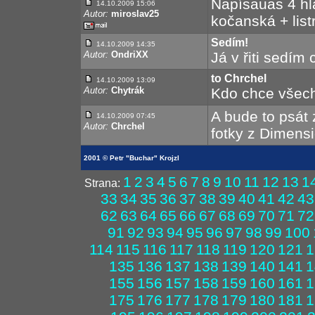
Napísauas 4 hla
14.10.2009 15:06
Autor:
miroslav25
kočanská + list
Sedím!
14.10.2009 14:35
Autor:
OndriXX
Já v řiti sedím
to Chrchel
14.10.2009 13:09
Autor:
Chytrák
Kdo chce všechn
A bude to psát
14.10.2009 07:45
Autor:
Chrchel
fotky z Dimens
2001 © Petr "Buchar" Krojzl
1
2
3
4
5
6
7
8
9
10
11
12
13
1
Strana:
33
34
35
36
37
38
39
40
41
42
43
62
63
64
65
66
67
68
69
70
71
72
91
92
93
94
95
96
97
98
99
100
114
115
116
117
118
119
120
121
1
135
136
137
138
139
140
141
1
155
156
157
158
159
160
161
1
175
176
177
178
179
180
181
1