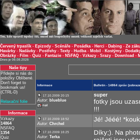
Ten, kdo opravil tepelný štít, musel mít bezpochyby mozek velikosti zaječích varlat.
Červený trpaslík
-
Epizody
-
Scénáře
-
Posádka
-
Herci
-
Dabing
-
Ze záku
Havárky
-
Nadávky
-
Postřehy
-
Texty
-
Hudba
-
Mobil
-
Kostýmy
-
Dodatk
Obrázky
-
Film
-
Quiz
-
Fantazie
-
NSFAQ
-
Vzkazy
-
Srazy
-
Download
-
Dnes je 06.08.2026
Naše tipy
Přidejte si nás do
položky Oblíbené.
Don't forget to
Informace
Bulletin - 14864 zpráv (zobra
bookmark us!
(CTRL-D)
super
17.10.2009 20:15
Autor:
blueblue
fotky jsou uzas
Relaxační folie
!!!
Informace
Jé! Jééé! *kouk
Vzkazy
17.10.2009 18:52
14864
Autor:
Chrchel
NSFAQ
Díky;). Na phot
1354
17.10.2009 16:25
Autor:
Terka
Quiz
rajčeti jsou vš