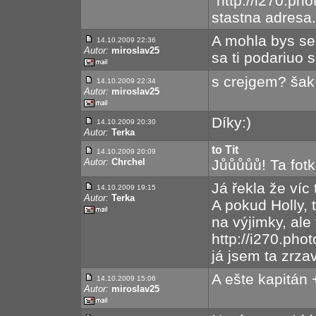
"http://i270.pho
stastna adresa.
A mohla bys se
14.10.2009 22:36
Autor:
miroslav25
sa ti podariuo 
s crejgem? šak 
14.10.2009 22:34
Autor:
miroslav25
Díky:)
14.10.2009 20:30
Autor:
Terka
to Tit
14.10.2009 20:09
Autor:
Chrchel
Jůůůůů! Ta fotk
Já řekla že víc
14.10.2009 19:15
Autor:
Terka
A pokud Holly,
na výjimky, ale
http://i270.pho
já jsem ta zrza
A ešte kapitán
14.10.2009 15:06
Autor:
miroslav25