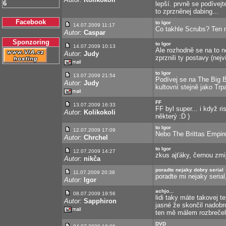
6
lepší. prvně se podívejt
to zprzněnej dabing...
Facebook
to Igor
14.07.2009 11:17
Co takhle Scrubs? Ten mě
Autor:
Caspar
Sponzoring
to Igor
14.07.2009 10:13
Ale rozhodně se na to n
Autor:
Judy
zprznili ty postavy (nejv
to Igor
13.07.2009 21:54
Podívej se na The Big Ba
Autor:
Judy
kultovní stejně jako Trpa
FF
13.07.2009 16:33
FF byl super... i když r
Autor:
Kolikokoli
některý :D )
to Igor
12.07.2009 17:09
Nebo The Brittas Empire,
Autor:
Chrchel
to Igor
12.07.2009 14:27
zkus ajťáky, černou zmij
Autor:
nikča
poradte nejaky dobry serial
11.07.2009 20:38
poradte mi nejaky serial
Autor:
Igor
achjo...
08.07.2009 19:56
lidi taky máte takovej t
Autor:
Sapphiron
jasné že skončil nadobr
ten mě málem rozbrečel 
DVD