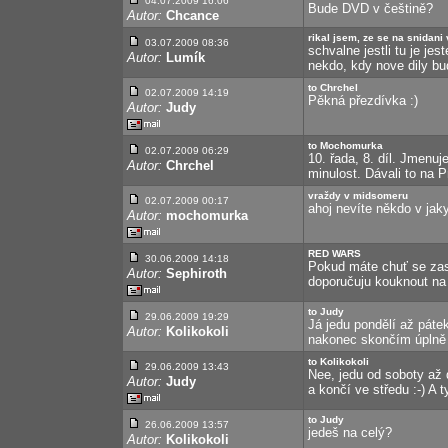
04.07.2009 16:06
Bude DVD v češtině?
Autor:
Chcance
rikal jsem, ze se na snidani
03.07.2009 08:36
schvalne jestli tu je j
Autor:
Lumík
nekdo, kdy nove dily bu
to Chrchel
02.07.2009 14:19
Pěkná přezdívka :)
Autor:
Judy
to Mochomurka
02.07.2009 06:29
10. řada, 8. díl. Jmenu
Autor:
Chrchel
minulost. Dávali to na P
vraždy v midsomeru
02.07.2009 00:17
ahoj nevíte někdo v jaky
Autor:
mochomurka
RED WARS
30.06.2009 14:18
Pokud máte chuť se zas
Autor:
Sephiroth
doporučuju kouknout na 
to Judy
29.06.2009 19:29
Já jedu pondělí až páte
Autor:
Kolikokoli
nakonec skončím úplně 
to Kolikokoli
29.06.2009 13:43
Nee, jedu od soboty až d
Autor:
Judy
a končí ve středu :-) A t
to Judy
26.06.2009 13:57
jedeš na celý?
Autor:
Kolikokoli