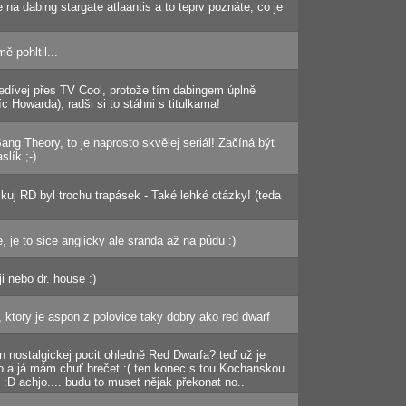
e na dabing stargate atlaantis a to teprv poznáte, co je
 pohltil...
edívej přes TV Cool, protože tím dabingem úplně
íc Howarda), radši si to stáhni s titulkama!
ng Theory, to je naprosto skvělej seriál! Začíná být
slík ;-)
iskuj RD byl trochu trapásek - Také lehké otázky! (teda
 je to sice anglicky ale sranda až na půdu :)
i nebo dr. house :)
, ktory je aspon z polovice taky dobry ako red dwarf
en nostalgickej pocit ohledně Red Dwarfa? teď už je
o a já mám chuť brečet :( ten konec s tou Kochanskou
:D achjo.... budu to muset nějak překonat no..