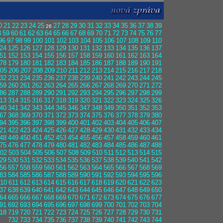
0
21
22
23
24
25
27
28
29
30
31
32
33
34
35
36
37
38
39
26
8
59
60
61
62
63
64
65
66
67
68
69
70
71
72
73
74
75
76
77
96
97
98
99
100
101
102
103
104
105
106
107
108
109
110
24
125
126
127
128
129
130
131
132
133
134
135
136
137
51
152
153
154
155
156
157
158
159
160
161
162
163
164
78
179
180
181
182
183
184
185
186
187
188
189
190
191
05
206
207
208
209
210
211
212
213
214
215
216
217
218
32
233
234
235
236
237
238
239
240
241
242
243
244
245
59
260
261
262
263
264
265
266
267
268
269
270
271
272
86
287
288
289
290
291
292
293
294
295
296
297
298
299
13
314
315
316
317
318
319
320
321
322
323
324
325
326
40
341
342
343
344
345
346
347
348
349
350
351
352
353
67
368
369
370
371
372
373
374
375
376
377
378
379
380
94
395
396
397
398
399
400
401
402
403
404
405
406
407
21
422
423
424
425
426
427
428
429
430
431
432
433
434
48
449
450
451
452
453
454
455
456
457
458
459
460
461
75
476
477
478
479
480
481
482
483
484
485
486
487
488
02
503
504
505
506
507
508
509
510
511
512
513
514
515
29
530
531
532
533
534
535
536
537
538
539
540
541
542
56
557
558
559
560
561
562
563
564
565
566
567
568
569
83
584
585
586
587
588
589
590
591
592
593
594
595
596
10
611
612
613
614
615
616
617
618
619
620
621
622
623
37
638
639
640
641
642
643
644
645
646
647
648
649
650
64
665
666
667
668
669
670
671
672
673
674
675
676
677
91
692
693
694
695
696
697
698
699
700
701
702
703
704
18
719
720
721
722
723
724
725
726
727
728
729
730
731
732
733
734
735
736
737
738
739
740
741
742
743
744