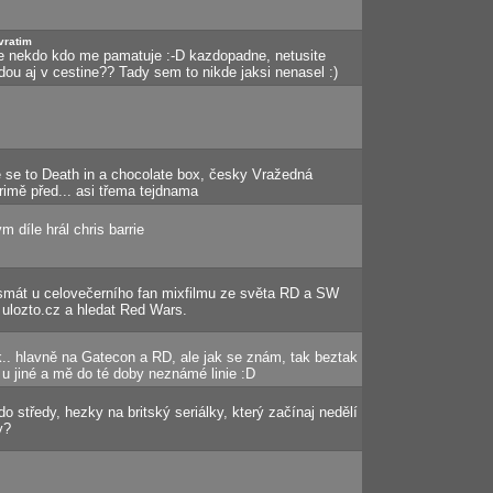
 vratim
este nekdo kdo me pamatuje :-D kazdopadne, netusite
dou aj v cestine?? Tady sem to nikde jaksi nenasel :)
je se to Death in a chocolate box, česky Vražedná
rimě před... asi třema tejdnama
m díle hrál chris barrie
mát u celovečerního fan mixfilmu ze světa RD a SW
ulozto.cz a hledat Red Wars.
k.. hlavně na Gatecon a RD, ale jak se znám, tak beztak
u jiné a mě do té doby neznámé linie :D
o středy, hezky na britský seriálky, který začínaj nedělí
y?