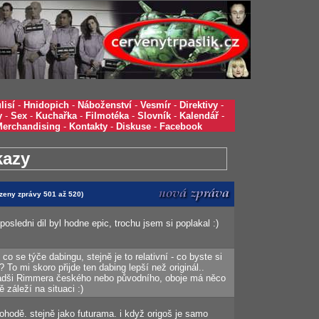
lisí
-
Hnidopich
-
Náboženství
-
Vesmír
-
Direktivy
-
y
-
Sex
-
Kuchařka
-
Filmotéka
-
Slovník
-
Kalendář
-
Merchandising
-
Kontakty
-
Diskuse
-
Facebook
kazy
azeny zprávy 501 až 520)
osledni dil byl hodne epic, trochu jsem si poplakal :)
co se týče dabingu, stejně je to relativní - co byste si
? To mi skoro přijde ten dabing lepší než originál..
 radši Rimmera českého nebo původního, oboje má něco
 záleží na situaci :)
pohodě. stejně jako futurama. i když origoš je samo