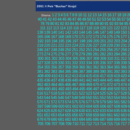
2001 © Petr "Buchar" Krojzl
1
2
3
4
5
6
7
8
9
10
11
12
13
14
15
16
17
18
19
2
Strana:
40
41
42
43
44
45
46
47
48
49
50
51
52
53
54
55
56
57
5
78
79
80
81
82
83
84
85
86
87
88
89
90
91
92
93
94
95
111
112
113
114
115
116
117
118
119
120
121
122
123
1
138
139
140
141
142
143
144
145
146
147
148
149
150
1
165
166
167
168
169
170
171
172
173
174
175
176
177
1
192
193
194
195
196
197
198
199
200
201
202
203
204
2
219
220
221
222
223
224
225
226
227
228
229
230
231
2
246
247
248
249
250
251
252
253
254
255
256
257
258
2
273
274
275
276
277
278
279
280
281
282
283
284
285
2
300
301
302
303
304
305
306
307
308
309
310
311
312
3
327
328
329
330
331
332
333
334
335
336
337
338
339
3
354
355
356
357
358
359
360
361
362
363
364
365
366
3
381
382
383
384
385
386
387
388
389
390
391
392
393
3
408
409
410
411
412
413
414
415
416
417
418
419
420
4
435
436
437
438
439
440
441
442
443
444
445
446
447
4
462
463
464
465
466
467
468
469
470
471
472
473
474
4
489
490
491
492
493
494
495
496
497
498
499
500
501
5
516
517
518
519
520
521
522
523
524
525
526
527
528
5
543
544
545
546
547
548
549
550
551
552
553
554
555
5
570
571
572
573
574
575
576
577
578
579
580
581
582
5
597
598
599
600
601
602
603
604
605
606
607
608
609
6
624
625
626
627
628
629
630
631
632
633
634
635
636
6
651
652
653
654
655
656
657
658
659
660
661
662
663
6
678
679
680
681
682
683
684
685
686
687
688
689
690
6
705
706
707
708
709
710
711
712
713
714
715
716
717
7