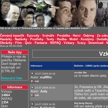
Tak to seš vážně ty? Nevkusnej trouba se zubama, co vypadaj jako druidská svatyně ?
Červený trpaslík
-
Epizody
-
Scénáře
-
Posádka
-
Herci
-
Dabing
-
Ze záku
Havárky
-
Nadávky
-
Postřehy
-
Texty
-
Hudba
-
Mobil
-
Kostýmy
-
Dodatk
Obrázky
-
Film
-
Quiz
-
Fantazie
-
NSFAQ
-
Vzkazy
-
Srazy
-
Download
-
Dnes je 06.08.2026
Naše tipy
Vz
Přidejte si nás do
položky Oblíbené.
Don't forget to
Informace
Bulletin - 14864 zpráv (zobr
bookmark us!
(CTRL-D)
scrubs ftw
15.07.2009 04:18
uz to mam davno sjety, p
Autor:
maRRio
Relaxační folie
Jo, Futurama je OK. Ale 
Informace
14.07.2009 23:04
vybrali radši u Trpaslíka
Autor:
Judy
Vzkazy
Těžko říct, jestli mám
14864
do sebe, ale samozřejmě
NSFAQ
1354
big bang theory
14.07.2009 14:26
Quiz
mě ten dabing přijde v 
Autor:
Kolikokoli