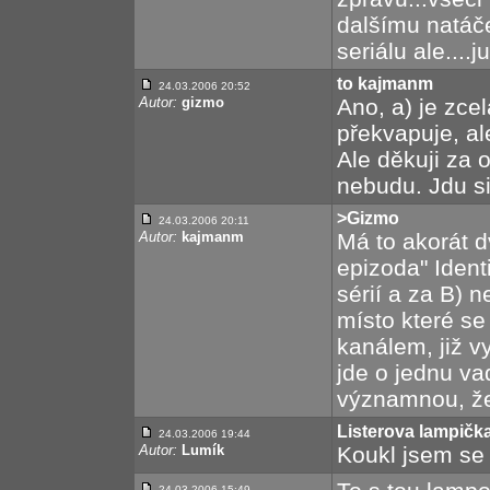
dalšímu natáče
seriálu ale....jup
to kajmanm
24.03.2006 20:52
Autor:
gizmo
Ano, a) je zce
překvapuje, ale
Ale děkuji za 
nebudu. Jdu si 
>Gizmo
24.03.2006 20:11
Autor:
kajmanm
Má to akorát d
epizoda" Ident
sérií a za B) 
místo které se
kanálem, již v
jde o jednu va
významnou, že 
Listerova lampičk
24.03.2006 19:44
Autor:
Lumík
Koukl jsem se n
24.03.2006 15:49