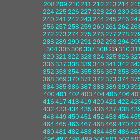
208
209
210
211
212
213
214
21
224
225
226
227
228
229
230
23
240
241
242
243
244
245
246
24
256
257
258
259
260
261
262
26
272
273
274
275
276
277
278
27
288
289
290
291
292
293
294
29
304
305
306
307
308
310
31
309
320
321
322
323
324
325
326
32
336
337
338
339
340
341
342
34
352
353
354
355
356
357
358
35
368
369
370
371
372
373
374
37
384
385
386
387
388
389
390
39
400
401
402
403
404
405
406
40
416
417
418
419
420
421
422
42
432
433
434
435
436
437
438
43
448
449
450
451
452
453
454
45
464
465
466
467
468
469
470
47
480
481
482
483
484
485
486
48
496
497
498
499
500
501
502
50