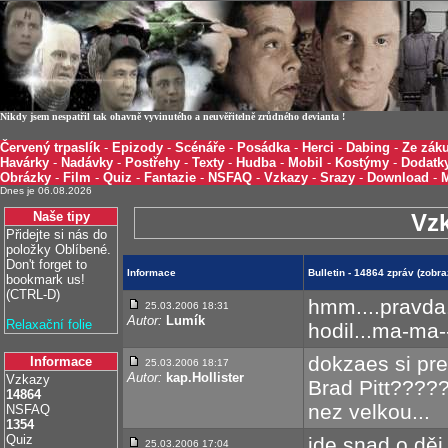
Nikdy jsem nespatřil tak ohavně vyvinutého a neuvěřitelně zrůdného devianta !
Červený trpaslík
-
Epizody
-
Scénáře
-
Posádka
-
Herci
-
Dabing
-
Ze záku
Havárky
-
Nadávky
-
Postřehy
-
Texty
-
Hudba
-
Mobil
-
Kostýmy
-
Dodatk
Obrázky
-
Film
-
Quiz
-
Fantazie
-
NSFAQ
-
Vzkazy
-
Srazy
-
Download
-
Dnes je 06.08.2026
Naše tipy
Vz
Přidejte si nás do
položky Oblíbené.
Don't forget to
Informace
Bulletin - 14864 zpráv (zobr
bookmark us!
(CTRL-D)
hmm....pravda.
25.03.2006 18:31
Autor:
Lumík
Relaxační folie
hodil...ma-ma
dokzaes si pre
Informace
25.03.2006 18:17
Autor:
kap.Hollister
Vzkazy
Brad Pitt?????
14864
nez velkou...
NSFAQ
1354
Quiz
jde snad o děj
25.03.2006 17:04