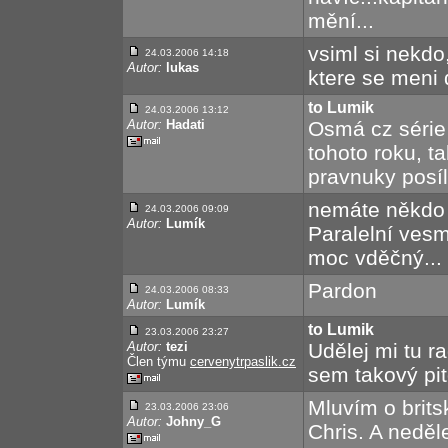
mění...
vsiml si nekdo
24.03.2006 14:18
Autor:
lukas
ktere se meni d
to Lumik
24.03.2006 13:12
Autor:
Hadati
Osmá cz série 
tohoto roku, ta
pravnuky posíla
nemáte někdo
24.03.2006 09:09
Autor:
Lumík
Paralelní ves
moc vděčný...
Pardon
24.03.2006 08:33
Autor:
Lumík
to Lumik
23.03.2006 23:27
Autor:
tezi
Udělej mi tu ra
Člen týmu
cervenytrpaslik.cz
sem takový pit
Mluvím o brits
23.03.2006 23:06
Autor:
Johny_G
Chris. A neděl