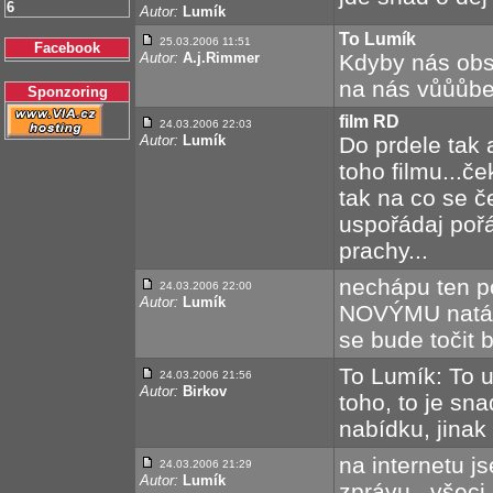
6
Autor:
Lumík
To Lumík
25.03.2006 11:51
Facebook
Autor:
A.j.Rimmer
Kdyby nás obsad
na nás vůůůbec
Sponzoring
film RD
24.03.2006 22:03
Autor:
Lumík
Do prdele tak 
toho filmu...č
tak na co se č
uspořádaj poř
prachy...
nechápu ten po
24.03.2006 22:00
Autor:
Lumík
NOVÝMU natáče
se bude točit b
To Lumík: To u
24.03.2006 21:56
Autor:
Birkov
toho, to je sna
nabídku, jinak
na internetu j
24.03.2006 21:29
Autor:
Lumík
zprávu...všeci