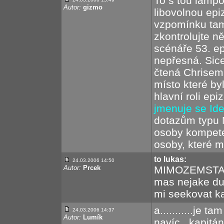
To s tou lampo
Autor:
gizmo
libovolnou epi
vzpomínku tam 
zkontrolujte n
scénáře 53. ep
nepřesná. Sic
čtená Chrisem 
místo které b
hlavní roli ep
jmenuje se Ide
dotazům typu 
osoby kompete
osoby, které m
to lukas:
24.03.2006 14:50
Autor:
Prcek
MIMOZEMSTANI!
mas nejake du
mi seekovat k
a...........je 
24.03.2006 14:37
Autor:
Lumík
navíc...kapitán