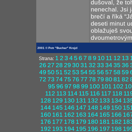
dušoval, že to
nenechal. Jsi 
brečí a říká "
deseti minut u
oblažuješ svo
dvoumetrovými
2001 © Petr "Buchar" Krojzl
1
2
3
4
5
6
7
8
9
10
11
12
13
Strana:
26
27
28
29
30
31
32
33
34
35
36
49
50
51
52
53
54
55
56
57
58
59
72
73
74
75
76
77
78
79
80
81
82
95
96
97
98
99
100
101
102
10
112
113
114
115
116
117
118
11
128
129
130
131
132
133
134
13
144
145
146
147
148
149
150
15
160
161
162
163
164
165
166
16
176
177
178
179
180
181
182
18
192
193
194
195
196
197
198
19