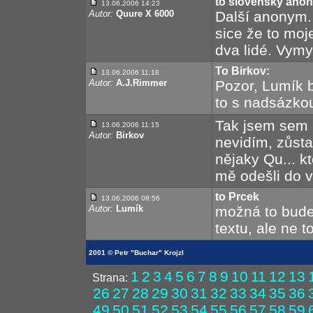
to slovenský ano
13.06.2006 14:23
Autor:
Quure X 6000
Další anonym. 
sice že to moje
dva lidé. Vymys
To Birkov:
13.06.2006 11:18
Autor:
A.J.Rimmer
Pozor, Lumík b
to s nadsázkou
Tak jsem sem 
13.06.2006 11:15
Autor:
Birkov
nevidím, zůsta
nějaky Qu... kt
mě odešli do v
to Prcek
13.06.2006 08:56
Autor:
Lumík
možná to bude
textu, ale ne 
2001 © Petr "Buchar" Krojzl
1
2
3
4
5
6
7
8
9
10
11
12
13
Strana:
26
27
28
29
30
31
32
33
34
35
36
49
50
51
52
53
54
55
56
57
58
59