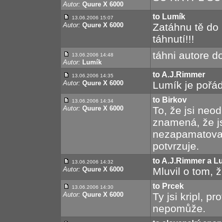
Autor:
Quure X 6000
to Lumík
13.06.2006 15:07
Autor:
Quure X 6000
Zatáhnu tě do 
táhnutí!!!
táhni autore do
13.06.2006 14:48
Autor:
Lumík
to A.J.Rimmer
13.06.2006 14:35
Autor:
Quure X 6000
Lumík je pořád 
to Birkov
13.06.2006 14:34
Autor:
Quure X 6000
To, že jsi neo
znamená, že jsi
nezapamatoval
potvrzuje.
to A.J.Rimmer a L
13.06.2006 14:32
Autor:
Quure X 6000
Mluvil o tom, 
to Prcek
13.06.2006 14:30
Autor:
Quure X 6000
Ty jsi kripl, p
nepomůže.