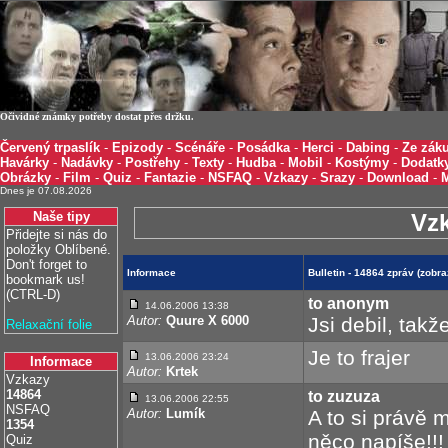
Očividné známky potřeby dostat přes držku.
Červený trpaslík
-
Epizody
-
Scénáře
-
Posádka
-
Herci
-
Dabing
-
Ze záku
Havárky
-
Nadávky
-
Postřehy
-
Texty
-
Hudba
-
Mobil
-
Kostýmy
-
Dodatk
Obrázky
-
Film
-
Quiz
-
Fantazie
-
NSFAQ
-
Vzkazy
-
Srazy
-
Download
-
Dnes je 07.08.2026
Naše tipy
Vz
Přidejte si nás do
položky Oblíbené.
Don't forget to
Informace
Bulletin - 14864 zpráv (zobr
bookmark us!
(CTRL-D)
to anonym
14.06.2006 13:38
Autor:
Quure X 6000
Jsi debil, tak
Relaxační folie
Je to frajer
13.06.2006 23:24
Informace
Autor:
Krtek
Vzkazy
14864
to zuzuza
13.06.2006 22:55
NSFAQ
Autor:
Lumík
A to si právě 
1354
něco napíše!!!
Quiz