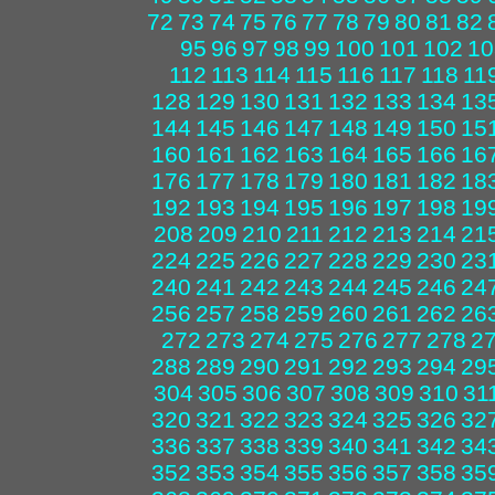
72
73
74
75
76
77
78
79
80
81
82
95
96
97
98
99
100
101
102
10
112
113
114
115
116
117
118
11
128
129
130
131
132
133
134
13
144
145
146
147
148
149
150
15
160
161
162
163
164
165
166
16
176
177
178
179
180
181
182
18
192
193
194
195
196
197
198
19
208
209
210
211
212
213
214
21
224
225
226
227
228
229
230
23
240
241
242
243
244
245
246
24
256
257
258
259
260
261
262
26
272
273
274
275
276
277
278
2
288
289
290
291
292
293
294
29
304
305
306
307
308
309
310
31
320
321
322
323
324
325
326
32
336
337
338
339
340
341
342
34
352
353
354
355
356
357
358
35