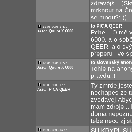
zdravějš... )Sk
mrknout na Čer
se mnou?:-))
to PICA QEER
13.06.2006 17:37
Autor:
Quure X 6000
Pche... O mě v
6000, a o sobě
QEER, a o svýc
přeperu i ve s
to slovenský ano
13.06.2006 17:26
Autor:
Quure X 6000
Tohle na anony
pravdu!!!
Ty zmrde jeste
13.06.2006 17:10
Autor:
PICA QEER
nechapes ze tu
zvedavej:Abych
mam zdroje... b
doma nepoznal
tebe neco zjist
SU KRYPL SU 
13.06.2006 16:24