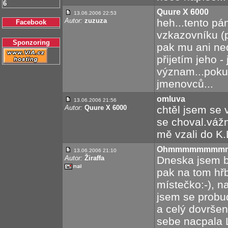
6
Quure X 6000
13.06.2006 22:53
Autor:
zuzuza
heh...tento pá
Facebook
vzkazovníku (
Sponzoring
pak mu ani ned
přijetím jeho -
význam...pokud
jmenovců...
omluva
13.06.2006 21:56
Autor:
Quure X 6000
chtěl jsem se 
se choval.vážn
mě vzali do K.L
Ohmmmmmmmmmm..
13.06.2006 21:10
Autor:
Žiraffa
Dneska jsem b
pak na tom hřb
místečko:-), n
jsem se probud
a celý dovrše
sebe nacpala L