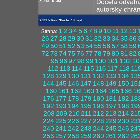
Autor:
blast
Docela odvaha
autorsky chrán
2001 © Petr "Buchar" Krojzl
1
2
3
4
5
6
7
8
9
10
11
12
13
Strana:
26
27
28
29
30
31
32
33
34
35
36
49
50
51
52
53
54
55
56
57
58
59
72
73
74
75
76
77
78
79
80
81
82
95
96
97
98
99
100
101
102
10
112
113
114
115
116
117
118
11
128
129
130
131
132
133
134
13
144
145
146
147
148
149
150
15
160
161
162
163
164
165
166
1
176
177
178
179
180
181
182
18
192
193
194
195
196
197
198
19
208
209
210
211
212
213
214
21
224
225
226
227
228
229
230
23
240
241
242
243
244
245
246
24
256
257
258
259
260
261
262
26