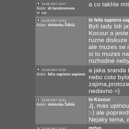
a co takhle mi
24.08.2007 16:07
Autor:
dr.lanstromova
to felis sapiens s
24.08.2007 12:43
Autor:
doktorka Šáhlá
Byli tady lidi 
Kocour a jeste
ruzne diskuze 
ale muzes se 
si to muzes naj
rozhodne nebyl
a jaka sranda 
24.08.2007 10:20
Autor:
felis sapiens sapiens
nebo coto bylo
zajima,protoze
nedavno =}
to Kocour
23.08.2007 16:51
Autor:
doktorka Šáhlá
Jj, mas uplnou
:-) ale popravd
Nejaky tema, a
mrtvo...
23.08.2007 15:52