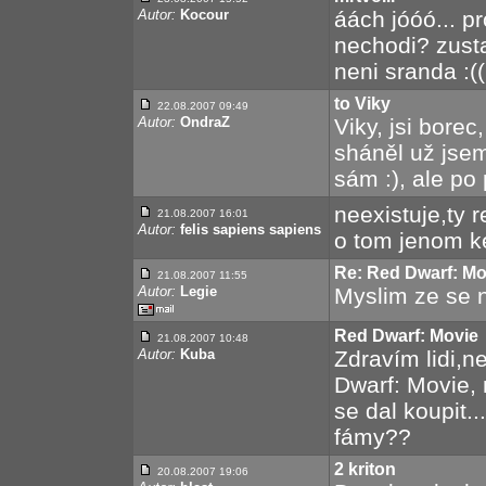
Autor:
Kocour
áách jóóó... pr
nechodi? zusta
neni sranda :((
to Viky
22.08.2007 09:49
Autor:
OndraZ
Viky, jsi borec
sháněl už jsem
sám :), ale po 
neexistuje,ty r
21.08.2007 16:01
Autor:
felis sapiens sapiens
o tom jenom ke
Re: Red Dwarf: Mo
21.08.2007 11:55
Autor:
Legie
Myslim ze se n
Red Dwarf: Movie
21.08.2007 10:48
Autor:
Kuba
Zdravím lidi,n
Dwarf: Movie, 
se dal koupit..
fámy??
2 kriton
20.08.2007 19:06