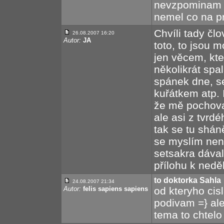
nevzpominam od
nemel co na pra
Chvíli tady člo
26.08.2007 16:20
Autor:
JA
toto, to jsou 
jen věcem, kte
několikrát spa
spánek dne, s
kuřátkem atp. 
že mě pochoval
ale asi z tvrdé
tak se tu sháně
se myslím nena
setsakra dáva
přílohu k nedě
to doktorka Sahla
24.08.2007 21:34
Autor:
felis sapiens sapiens
od kteryho cis
podivam =} al
tema to chtelo