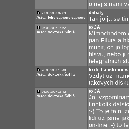
o nej s nami v
debaty
27.08.2007 09:03
Autor:
felis sapiens sapiens
Tak jo,ja se t
to JA
26.08.2007 16:52
Autor:
doktorka Šáhlá
Mimochodem co 
pan Filuta a h
mucit, co je leps
hlavu, nebo ji
telegrafnich sl
to dr. Lanstromov
26.08.2007 16:48
Autor:
doktorka Šáhlá
Vzdyt uz mame,
takovych disku
to JA
26.08.2007 16:42
Autor:
doktorka Šáhlá
Jo, vzpominam 
i nekolik dalsi
:-) To je fajn,
lidi uz jsme ja
on-line :-) to 