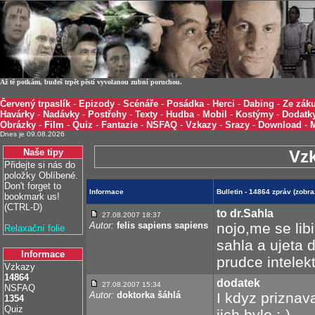
Až tě potkám, budeš trpět pěstí vyvolanou zubní poruchou.
Červený trpaslík
-
Epizody
-
Scénáře
-
Posádka
-
Herci
-
Dabing
-
Ze záku
Havárky
-
Nadávky
-
Postřehy
-
Texty
-
Hudba
-
Mobil
-
Kostýmy
-
Dodatk
Obrázky
-
Film
-
Quiz
-
Fantazie
-
NSFAQ
-
Vzkazy
-
Srazy
-
Download
-
Dnes je 09.08.2026
Naše tipy
Vz
Přidejte si nás do
položky Oblíbené.
Don't forget to
Informace
Bulletin - 14864 zpráv (zobr
bookmark us!
(CTRL-D)
to dr.Sahla
27.08.2007 18:37
Autor:
felis sapiens sapiens
nojo,me se lib
Relaxační folie
sahla a ujeta 
Informace
prudce intelek
Vzkazy
14864
dodatek
27.08.2007 15:34
NSFAQ
Autor:
doktorka šáhlá
I kdyz priznav
1354
Quiz
jich bylo :-)