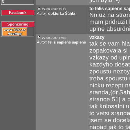
6
to felis sapiens s
27.08.2007 15:22
Facebook
Autor:
doktorka Šáhlá
Nn,uz na stran
mam pridruzit 
Sponzoring
uplne absurdni
vzkazy
27.08.2007 12:03
Autor:
felis sapiens sapiens
tak se vam hla
zopakovala si 
vzkazy od upln
kazdyho desat
zpoustu nezbyt
treba spoustu 
nicku,recept n
sranda,{dr.Sah
strance 51] a 
tak kolosalni 
to vetsi sranda
jsem se docela
napad jak to t