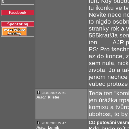
furt: Kdy budo
6
tu ikonku ve 
Facebook
Nevite neco no
to nigdo osobn
Sponzoring
stranky rok a 
555krat!Ja sem
ten ....... AJ
PS: Pro fsechn
az do konce, 
sem nula, nicka
zivota! Jo a t
jenom nechce 
vubec protoze 
Teda ten "komix
28.08.2005 22:51
Autor:
Klister
jen úrážka trp
komixu a tvůr
ubohost, to by 
CD putování vesm
28.08.2005 22:47
Autor:
Lumík
Kdo bude mít 