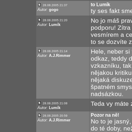
to Lumík
28.08.2005 21:37
Autor:
gogo
ty ses fakt s
No jo máš pra
28.08.2005 21:20
Autor:
Lumík
podporu! Zítra
vesmírem a ce
to se dozvíte z
Hele, neber si 
28.08.2005 21:14
Autor:
A.J.Rimmer
odkaz, teddy d
vzkazníku, tak 
nějakou kritik
nějaká diskuze
špatném smyslu
nadsázkou.
Teda vy máte 
28.08.2005 21:08
Autor:
Lumík
Pozor na ně!
28.08.2005 20:59
Autor:
A.J.Rimmer
No to je jasný
do té doby, n