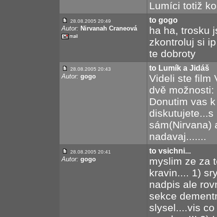
Lumíci totiž k
to gogo
28.08.2005 20:49
Autor:
Nirvanah Craneová
ha ha, trosku j
zkontroluj si 
te dobroty
to Lumík a Jidáš
28.08.2005 20:43
Autor:
gogo
Videli ste fil
dvě možnosti:
Donutim vas k
diskutujete...
sám(Nirvana) 
nadavaj.......
to vsichni...
28.08.2005 20:41
Autor:
gogo
myslim ze za t
kravin.... 1) 
nadpis ale rov
sekce dementni
slysel....vis 