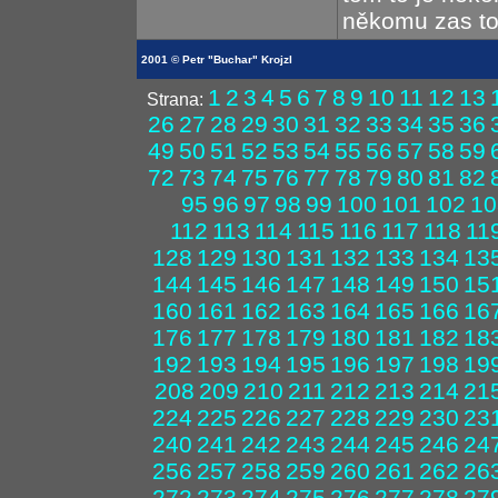
někomu zas to 
2001 © Petr "Buchar" Krojzl
1
2
3
4
5
6
7
8
9
10
11
12
13
Strana:
26
27
28
29
30
31
32
33
34
35
36
49
50
51
52
53
54
55
56
57
58
59
72
73
74
75
76
77
78
79
80
81
82
95
96
97
98
99
100
101
102
10
112
113
114
115
116
117
118
11
128
129
130
131
132
133
134
13
144
145
146
147
148
149
150
15
160
161
162
163
164
165
166
16
176
177
178
179
180
181
182
18
192
193
194
195
196
197
198
19
208
209
210
211
212
213
214
21
224
225
226
227
228
229
230
23
240
241
242
243
244
245
246
24
256
257
258
259
260
261
262
26
272
273
274
275
276
277
278
27