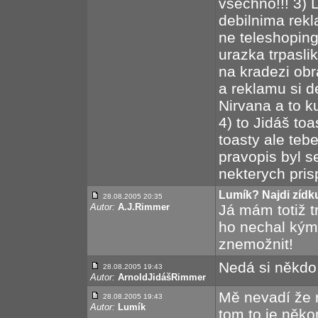
vsechno!!! 3) 
debilnima rekl
ne teleshoping
urazka trpaslik
na kradezi obr
a reklamu si de
Nirvana a to ku
4) to Jidáš to
toasty ale teb
pravopis byl 
nekterych prisp
Lumík? Najdi zídku 
28.08.2005 20:35
Autor:
A.J.Rimmer
Já mám totiž t
ho nechal kýmk
znemožnit!
Nedá si někdo
28.08.2005 19:43
Autor:
ArnoldJidášRimmer
Mě nevadí že n
28.08.2005 19:43
Autor:
Lumík
tom to je něk