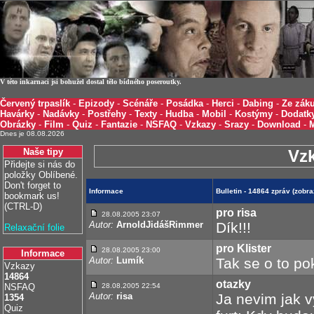
V této inkarnaci jsi bohužel dostal tělo bídného poseroutky.
Červený trpaslík
-
Epizody
-
Scénáře
-
Posádka
-
Herci
-
Dabing
-
Ze záku
Havárky
-
Nadávky
-
Postřehy
-
Texty
-
Hudba
-
Mobil
-
Kostýmy
-
Dodatk
Obrázky
-
Film
-
Quiz
-
Fantazie
-
NSFAQ
-
Vzkazy
-
Srazy
-
Download
-
Dnes je 08.08.2026
Naše tipy
Vz
Přidejte si nás do
položky Oblíbené.
Don't forget to
Informace
Bulletin - 14864 zpráv (zobr
bookmark us!
(CTRL-D)
pro risa
28.08.2005 23:07
Autor:
ArnoldJidášRimmer
Dík!!!
Relaxační folie
pro Klister
28.08.2005 23:00
Informace
Autor:
Lumík
Tak se o to pok
Vzkazy
14864
otazky
NSFAQ
28.08.2005 22:54
Autor:
risa
Ja nevim jak v
1354
Quiz