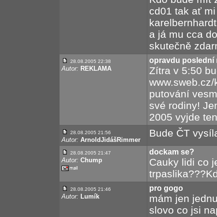
cd01 tak ať mi
karelbernhard
a já mu cca do
skutečně zdar
opravdu poslední
28.08.2005 22:38
Autor:
REKLAMA
Zítra v 5:50 b
www.sweb.cz/k
putování vesm
své rodiny! J
2005 vyjde t
Bude ČT vysíla
28.08.2005 21:56
Autor:
ArnoldJidášRimmer
dockam se?
28.08.2005 21:47
Autor:
Chump
Cauky lidi co 
trpaslika???K
pro gogo
28.08.2005 21:46
Autor:
Lumík
mám jen jednu
slovo co jsi na