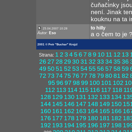
čuňačinky jsou
není. Jinak te
kouknu na ta i
to hilly
25.04.2007 10:28
Autor:
Eso
a o čem to je 
2001 © Petr "Buchar" Krojzl
1
2
3
4
5
6
7
8
9
10
11
12
13
Strana:
26
27
28
29
30
31
32
33
34
35
36
49
50
51
52
53
54
55
56
57
58
59
72
73
74
75
76
77
78
79
80
81
82
95
96
97
98
99
100
101
102
10
112
113
114
115
116
117
118
11
128
129
130
131
132
133
134
13
144
145
146
147
148
149
150
15
160
161
162
163
164
165
166
16
176
177
178
179
180
181
182
18
192
193
194
195
196
197
198
19