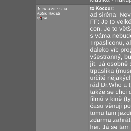
to Kocour:
26.04.2007 12:13
Autor:
Hadati
ad siréna: Ne
FF: Je to velk
con. Je to větš
s váma nebudou
Trpasliconu, a
daleko víc pro
všestranný, bu
jít. Já osobn
trpaslíka (musí
určitě nějaký
rád Dr.Who a t
takže se chci 
filmů v kině (t
času věnuji po
tomu tam jezdí
zdarma zahrát
her. Já se tam