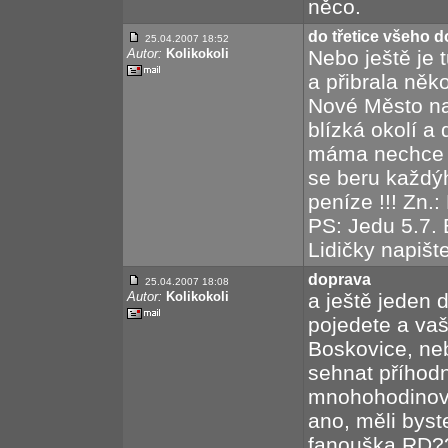
něco.
do třetice všeho 
25.04.2007 18:52
Autor:
Kolikokoli
Nebo ještě je 
a přibrala něk
Nové Město na
blízká okolí a 
máma nechce a
se beru každý
peníze !!! Zn.
PS: Jedu 5.7. 
Lidičky napište
doprava
25.04.2007 18:08
Autor:
Kolikokoli
a ještě jeden 
pojedete a vaš
Boskovice, ne
sehnat příhodn
mnohohodinové
ano, měli bys
fanouška RD?