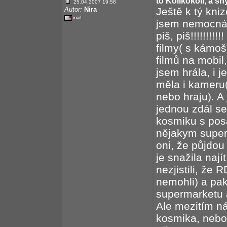
to Kolikokoli, a sn
25.04.2007 19:58
Autor:
Nira
Ještě k tý kni
jsem nemocná a
piš, piš!!!!!!!!
filmy( s kámoš
filmů na mobil,
jsem hrála, i 
měla i kameru(
nebo hraju). A
jednou zdál se
kosmiku s pos
nějakym super
oni, že půjdou 
je snažila naj
nezjistili, že 
nemohli) a pak
supermarketu a 
Ale mezitím n
kosmika, nebo 