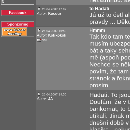
6
to Hadati
26.04.2007 17:02
Facebook
Autor:
Kocour
Já už to četl a
pravdy ... Děk
Sponzoring
Hmmm
26.04.2007 16:59
Autor:
Kolikokoli
Tak kdo tam te
musím ubezpe
bát a taky se
mě (aspoň pod
Nechce se někd
povím, že tam
stránek a řekn
prosim
Hadati: To jso
26.04.2007 14:56
Autor:
JA
Doufám, že v t
bankomat, to b
utíkali. Jinak
dnešní době v
klasika - naku