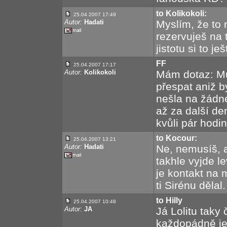
to Kolikokoli:
25.04.2007 17:49
Autor:
Hadati
Myslím, že to
rezervuješ na 
jistotu si to j
FF
25.04.2007 17:17
Autor:
Kolikokoli
Mám dotaz: Mů
přespat aniž b
nešla na žádné
až za další de
kvůli pár hodi
to Kocour:
25.04.2007 13:21
Autor:
Hadati
Ne, nemusíš, al
takhle vyjde l
je kontakt na 
ti Sirénu dělal.
to Hilly
25.04.2007 10:48
Autor:
JA
Já Lolitu taky 
každopádně je 