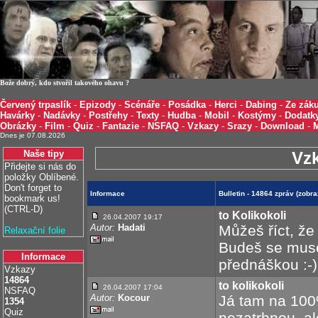
Bože dobrý, kdo stvořil takového ohavu ?
Červený trpaslík
-
Epizody
-
Scénáře
-
Posádka
-
Herci
-
Dabing
-
Ze záku
Havárky
-
Nadávky
-
Postřehy
-
Texty
-
Hudba
-
Mobil
-
Kostýmy
-
Dodatk
Obrázky
-
Film
-
Quiz
-
Fantazie
-
NSFAQ
-
Vzkazy
-
Srazy
-
Download
-
Dnes je 07.08.2026
Naše tipy
Vz
Přidejte si nás do
položky Oblíbené.
Don't forget to
Informace
Bulletin - 14864 zpráv (zobr
bookmark us!
(CTRL-D)
to Kolikokoli
26.04.2007 19:17
Autor:
Hadati
Můžeš říct, že
Relaxační folie
Budeš se muse
Informace
přednáškou :-)
Vzkazy
14864
to kolikokoli
26.04.2007 17:04
NSFAQ
Autor:
Kocour
Já tam na 100
1354
Quiz
nezatrhnou. al