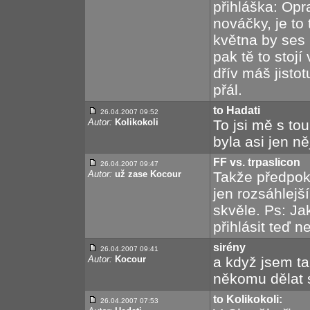
přihláška: Opr
nováčky, je t
května by ses m
pak tě to stojí
dřív máš jisto
přál.
to Hadati
26.04.2007 09:52
Autor:
Kolikokoli
To jsi mě s tou
byla asi jen n
FF vs. trpaslicon
26.04.2007 09:47
Autor:
už zase Kocour
Takže předpok
jen rozsáhlejš
skvěle. Ps: Ja
přihlásit teď 
sirény
26.04.2007 09:41
Autor:
Kocour
a když jsem ta
někomu dělat 
to Kolikokoli:
26.04.2007 07:53