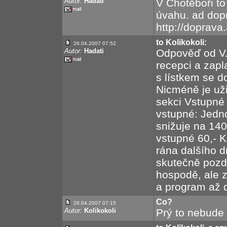
Autor:
Hadati
V Chotěboři to
úvahu. ad dop
http://doprava
to Kolikokoli:
26.04.2007 07:52
Autor:
Hadati
Odpověď od V.
recepci a zapla
s lístkem se d
Nicméně je uži
sekci Vstupné 
vstupné: Jedn
snižuje na 140,
vstupné 60,- K
rána dalšího 
skutečně pozd
hospodě, ale z
a program až 
Co?
26.04.2007 07:15
Autor:
Kolikokoli
Prý to nebude 