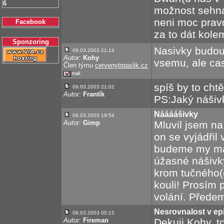
6
možnost sehnat
neni moc prav
Facebook
za to dát kole
Sponzoring
Nasivky budou 
09.03.2003 21:14
Autor:
Kohy
vsemu, ale ca
Člen týmu
cervenytrpaslik.cz
spíš by to cht
09.03.2003 21:02
Autor:
Frantík
PS:Jaký náši
Náááášivky
09.03.2003 19:54
Autor:
Gimp
Mluvil jsem n
on se vyjádřil
budeme my mag
úžasné nášivk
krom tučného(
kouli! Prosím
volání. Přede
Nesrovnalost v ep
09.03.2003 00:15
Autor:
Fireman
Dekuji Kohy, t