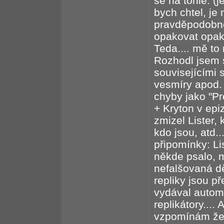
se na tohle: (j
bych chtel, j
pravděpodobné
opakovat opako
Teda.... mě to
Rozhodl jsem 
souvisejícími s
vesmíry apod.
chyby jako "Pr
+ Kryton v epi
zmizel Lister,
kdo jsou, atd.
připomínky: Lis
někde psalo, 
nefalšovaná d
repliky jsou p
vydával autom
replikátory.... 
vzpomínám že