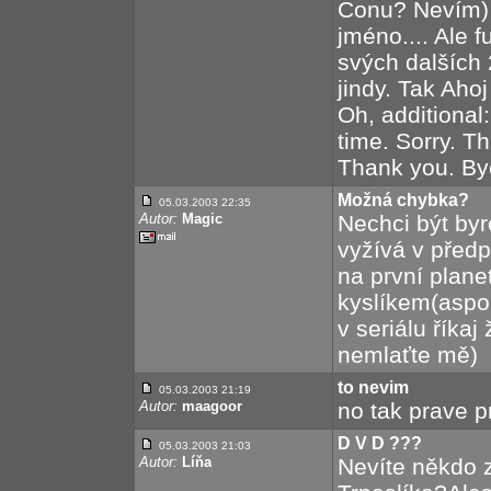
Conu? Nevím) 
jméno.... Ale f
svých dalších
jindy. Tak Ahoj 
Oh, additional:
time. Sorry. T
Thank you. By
Možná chybka?
05.03.2003 22:35
Autor:
Magic
Nechci být byr
vyžívá v předp
na první plane
kyslíkem(aspoň
v seriálu říkaj
nemlaťte mě)
to nevim
05.03.2003 21:19
Autor:
maagoor
no tak prave p
D V D ???
05.03.2003 21:03
Autor:
Líňa
Nevíte někdo 