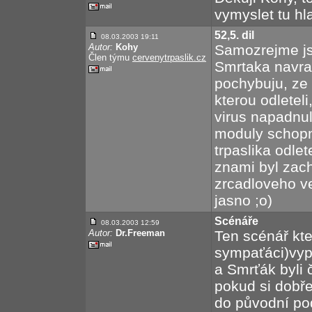
vymyslet tu hl
52,5. dil
08.03.2003 19:11
Autor:
Kohy
Samozrejme jse
Člen týmu
cervenytrpaslik.cz
Smrtaka navrat
pochybuju, ze 
kterou odleteli
virus napadnul
moduly schopn
trpaslika odlet
znami byl zach
zrcadloveho ve
jasno ;o)
Scénáře
08.03.2003 12:59
Autor:
Dr.Freeman
Ten scénář kt
sympaťáci)vyp
a Smrťák byli
pokud si dobře
do původní po