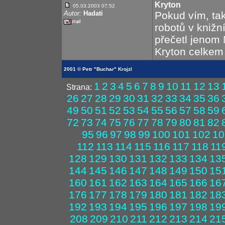
Kryton
05.03.2003 07:52
Autor:
Hadati
Pokud vím, tak
robotů v knižn
přečetl jenom
Kryton celkem
2001 © Petr "Buchar" Krojzl
1
2
3
4
5
6
7
8
9
10
11
12
13
Strana:
26
27
28
29
30
31
32
33
34
35
36
49
50
51
52
53
54
55
56
57
58
59
72
73
74
75
76
77
78
79
80
81
82
95
96
97
98
99
100
101
102
10
112
113
114
115
116
117
118
11
128
129
130
131
132
133
134
13
144
145
146
147
148
149
150
15
160
161
162
163
164
165
166
16
176
177
178
179
180
181
182
18
192
193
194
195
196
197
198
19
208
209
210
211
212
213
214
21