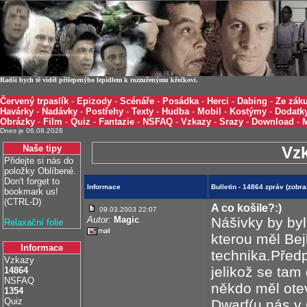
Radši bych tě viděl přilepenýho lepidlem k rozzuřenýmu křečkovi.
Červený trpaslík
-
Epizody
-
Scénáře
-
Posádka
-
Herci
-
Dabing
-
Ze záku
Havárky
-
Nadávky
-
Postřehy
-
Texty
-
Hudba
-
Mobil
-
Kostýmy
-
Dodatk
Obrázky
-
Film
-
Quiz
-
Fantazie
-
NSFAQ
-
Vzkazy
-
Srazy
-
Download
-
Dnes je 06.08.2026
Naše tipy
Vz
Přidejte si nás do
položky Oblíbené.
Don't forget to
Informace
Bulletin - 14864 zpráv (zob
bookmark us!
(CTRL-D)
A co košile?:)
09.03.2003 22:07
Autor:
Magic
Nášivky by byli
Relaxační folie
kterou měl Bej
Informace
technika.Předpo
Vzkazy
jelikož se tam
14864
NSFAQ
někdo měl ote
1354
Quiz
Dwarf(u nás v