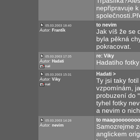
Trpaslíka?Ales
nepřipravuje k
společnosti.Př
to nevim
05.03.2003 18:40
Autor:
Frantík
Jak víš že se 
byla pěkná ch
pokracovat.
re: Viky
05.03.2003 17:35
Autor:
Hadati
Hadatiho fotky
Hadati >
05.03.2003 15:31
Autor:
Viky
Ty jsi taky fot
vzpomínám, jak
probuzení do "k
tyhel fotky ne
a nevim o nich/
to maagooooooo
05.03.2003 14:26
Autor:
nevim
Samozrejme ze 
anglickem orig