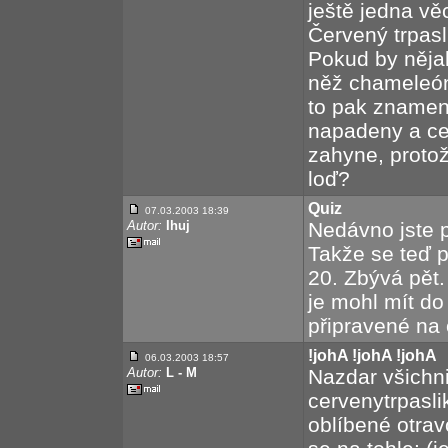
ještě jedna vě
Červený trpasl
Pokud by nějaké
něž chameleón
to pak znamen
napadeny a ce
zahyne, proto
loď?
Quiz
07.03.2003 18:39
Autor:
Ihuj
Nedávno jste p
Takže se teď p
20. Zbývá pět.
je mohl mít d
připravené na 
!johA !johA !johA
06.03.2003 18:57
Autor:
L - M
Nazdar všichni
cervenytrpasli
oblíbené otra