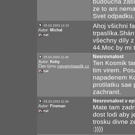
budoucna zati
ze to ani nem
Svet odpadku.
Ahoj všichni 
05.03.2003 12:15
Autor:
Michal
trpaslíka.Shá
všechny díly z
44.Moc by mi 
Nesrovnalost
05.03.2003 11:46
Autor:
Kohy
Ten Kosmik ta
Člen týmu
cervenytrpaslik.cz
tim virem. Pos
napadenem Kos
protilatku sae
zachranit.
Nesrovnalost v ep
05.03.2003 11:34
Autor:
Fireman
Mate tam zadr
dost lodi aby 
trosku divne z
:))))