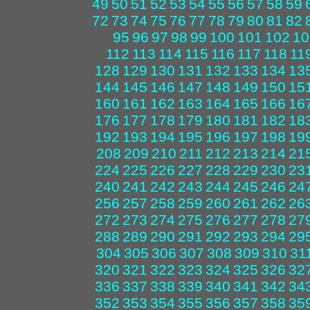
49
50
51
52
53
54
55
56
57
58
59
72
73
74
75
76
77
78
79
80
81
82
95
96
97
98
99
100
101
102
10
112
113
114
115
116
117
118
11
128
129
130
131
132
133
134
13
144
145
146
147
148
149
150
15
160
161
162
163
164
165
166
16
176
177
178
179
180
181
182
18
192
193
194
195
196
197
198
19
208
209
210
211
212
213
214
21
224
225
226
227
228
229
230
23
240
241
242
243
244
245
246
24
256
257
258
259
260
261
262
26
272
273
274
275
276
277
278
27
288
289
290
291
292
293
294
29
304
305
306
307
308
309
310
31
320
321
322
323
324
325
326
32
336
337
338
339
340
341
342
34
352
353
354
355
356
357
358
35