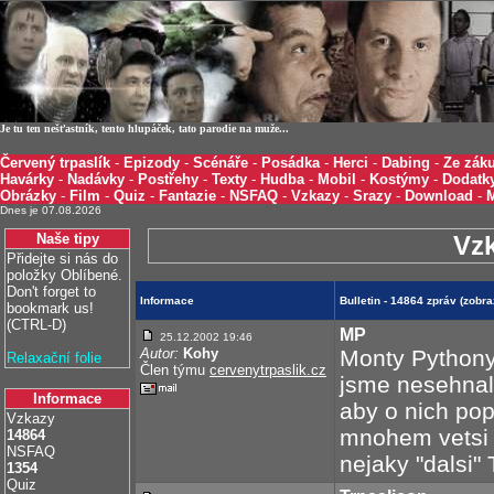
Je tu ten nešťastník, tento hlupáček, tato parodie na muže...
Červený trpaslík
-
Epizody
-
Scénáře
-
Posádka
-
Herci
-
Dabing
-
Ze záku
Havárky
-
Nadávky
-
Postřehy
-
Texty
-
Hudba
-
Mobil
-
Kostýmy
-
Dodatk
Obrázky
-
Film
-
Quiz
-
Fantazie
-
NSFAQ
-
Vzkazy
-
Srazy
-
Download
-
Dnes je 07.08.2026
Naše tipy
Vz
Přidejte si nás do
položky Oblíbené.
Don't forget to
Informace
Bulletin - 14864 zpráv (zob
bookmark us!
(CTRL-D)
MP
25.12.2002 19:46
Autor:
Kohy
Monty Pythony 
Relaxační folie
Člen týmu
cervenytrpaslik.cz
jsme nesehnal
Informace
aby o nich pop
Vzkazy
mnohem vetsi 
14864
NSFAQ
nejaky "dalsi" 
1354
Quiz