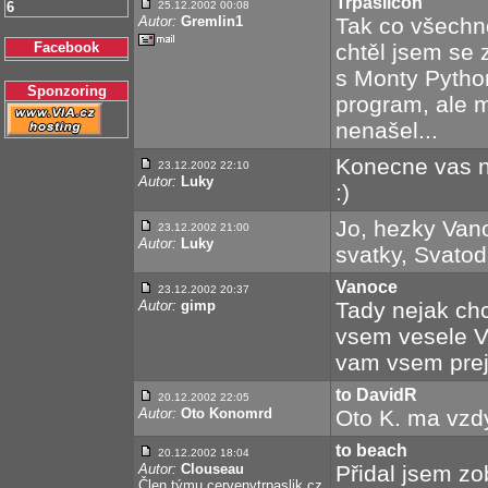
Trpaslicon
6
25.12.2002 00:08
Autor:
Gremlin1
Tak co všechno
Facebook
chtěl jsem se 
s Monty Pytho
Sponzoring
program, ale 
nenašel...
Konecne vas n
23.12.2002 22:10
Autor:
Luky
:)
Jo, hezky Van
23.12.2002 21:00
Autor:
Luky
svatky, Svatod
Vanoce
23.12.2002 20:37
Autor:
gimp
Tady nejak ch
vsem vesele V
vam vsem pre
to DavidR
20.12.2002 22:05
Autor:
Oto Konomrd
Oto K. ma vzd
to beach
20.12.2002 18:04
Autor:
Clouseau
Přidal jsem zo
Člen týmu
cervenytrpaslik.cz