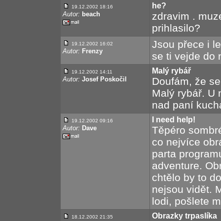
he?
19.12.2002 18:16
Autor:
beach
zdravim . muze
prihlasilo?
Jsou přece i le
19.12.2002 16:02
Autor:
Frenzy
se ti vejde do 
Malý rybář
19.12.2002 14:11
Autor:
Josef Poskočil
Doufám, že se
Malý rybář. U 
nad paní kuch
I need help!
19.12.2002 09:16
Autor:
Dave
Těpéro sombrér
co nejvíce obr
parta program
adventure. Obr
chtělo by to do
nejsou vidět. 
lodi, pošlete m
Obrazky trpaslíka
18.12.2002 21:35