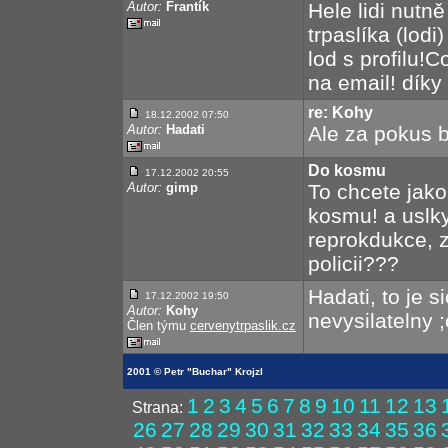
Autor:
Frantík
Hele lidi nutn
trpaslíka (lodi
lod s profilu!C
na email! díky
re: Kohy
18.12.2002 07:50
Autor:
Hadati
Ale za pokus by
Do kosmu
17.12.2002 20:55
Autor:
gimp
To chcete jako 
kosmu! a uslkys
reprokdukce, 
policii???
Hadati, to je 
17.12.2002 19:50
Autor:
Kohy
nevysilatelny ;
Člen týmu
cervenytrpaslik.cz
2001 © Petr "Buchar" Krojzl
1
2
3
4
5
6
7
8
9
10
11
12
13
Strana:
26
27
28
29
30
31
32
33
34
35
36