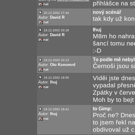
přihlášce na 
nový scénář
20.12.2002 17:44
Autor:
David R
tak kdy už ko
Ihuj
19.12.2002 20:28
Autor:
David R
M8m ho nahran
šancí tomu ne
:-D
To podle mě nebyl
19.12.2002 20:13
Autor:
Oto Konomrd
Černoši jsou s
Viděi jste dn
19.12.2002 18:56
Autor:
Ihuj
vypadal přesn
Zpátky v červe
Moh by to bejt
to Gimp:
19.12.2002 18:41
Autor:
Ihuj
Proč ne? Dnesk
to jsem řekl na
obdivoval už c