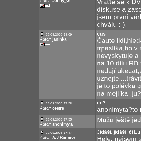
Autor:
Johny_G
Vraťte se k DV
diskuse a zase
jsem první vár
chválu :-).
čus
29.08.2005 18:09
Autor:
janinka
Čaute lidi,hle
trpaslíka,bo v
nevyskytuje a 
na 10 dílu RD 
nedají ukecat,
uznejte....trá
je to polévka 
na mejlíka ,ju?
ee?
29.08.2005 17:58
Autor:
cestrs
anonimyta?to 
Můžu ještě je
29.08.2005 17:55
Autor:
anonimyta
Jidáši, jidáši, či 
29.08.2005 17:47
Autor:
A.J.Rimmer
Hele, nejsem s