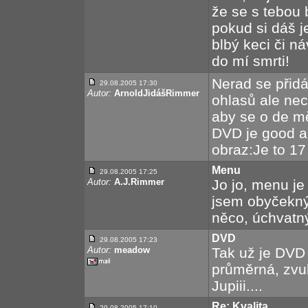
že se s tebou 
pokud si dáš j
blbý keci či n
do mí smrti!
Nerad se přid
29.08.2005 17:30
Autor:
ArnoldJidášRimmer
ohlasů ale nec
aby se o de mě
DVD je good a 
obraz:Je to 17 
Menu
29.08.2005 17:25
Autor:
A.J.Rimmer
Jo jo, menu je
jsem obyčekný 
něco, úchvatn
DVD
29.08.2005 17:23
Autor:
meadow
Tak už je DVD 
průměrná, zvuk
Jupiii....
Re: Kvalita
29.08.2005 17:10