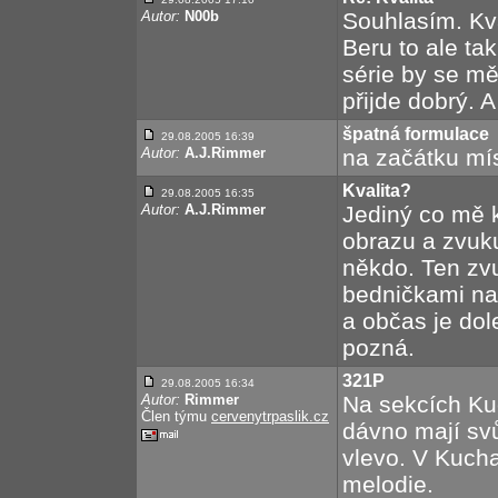
Autor:
N00b
Souhlasím. Kva
Beru to ale tak
série by se mě
přijde dobrý. 
špatná formulace
29.08.2005 16:39
Autor:
A.J.Rimmer
na začátku mís
Kvalita?
29.08.2005 16:35
Autor:
A.J.Rimmer
Jediný co mě k
obrazu a zvuku
někdo. Ten zvu
bedničkami na 
a občas je dole
pozná.
321P
29.08.2005 16:34
Autor:
Rimmer
Na sekcích Ku
Člen týmu
cervenytrpaslik.cz
dávno mají sv
vlevo. V Kucha
melodie.