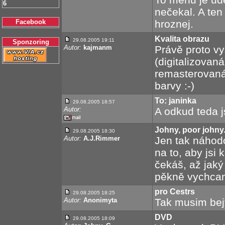
6
nečekal. A ten
Facebook
hroznej.
Kvalita obrazu
29.08.2005 19:11
Sponzoring
Autor:
kajmanm
Právě proto vy
(digitalizovan
remasterovaná
barvy :-)
To: janinka
29.08.2005 18:57
Autor:
A odkud teda j
Johny, poor johny
29.08.2005 18:30
Autor:
A.J.Rimmer
Jen tak náhodou
na to, aby jsi 
čekáš, až jaký
pěkně vychcaný
pro Cestrs
29.08.2005 18:25
Autor:
Anonimyta
Tak musim bejt
DVD
29.08.2005 18:09