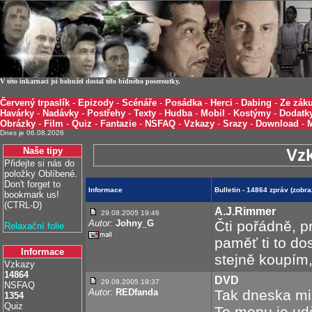
V této inkarnaci jsi bohužel dostal tělo bídného poseroutky.
Červený trpaslík
-
Epizody
-
Scénáře
-
Posádka
-
Herci
-
Dabing
-
Ze záku
Havárky
-
Nadávky
-
Postřehy
-
Texty
-
Hudba
-
Mobil
-
Kostýmy
-
Dodatk
Obrázky
-
Film
-
Quiz
-
Fantazie
-
NSFAQ
-
Vzkazy
-
Srazy
-
Download
-
Dnes je 06.08.2026
Naše tipy
Vz
Přidejte si nás do
položky Oblíbené.
Don't forget to
Informace
Bulletin - 14864 zpráv (zobr
bookmark us!
(CTRL-D)
A.J.Rimmer
29.08.2005 19:46
Autor:
Johny_G
Čti pořádně, p
Relaxační folie
paměť ti to dos
Informace
stejně koupím, 
Vzkazy
14864
DVD
29.08.2005 19:37
NSFAQ
Autor:
REDfanda
Tak dneska mi 
1354
Quiz
To menu je ud