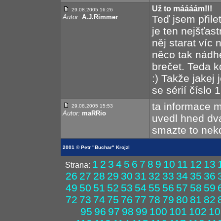
Už to máááám!!!
29.08.2005 16:26
Autor:
A.J.Rimmer
Teď jsem přile
je ten nejšťas
něj starat víc
něco tak nádh
brečet. Teda k
:) Takže jakej
se sérií číslo 1
ta informace mi
29.08.2005 15:53
Autor:
maRRio
uvedl hned dva
smazte to nekd
2001 © Petr "Buchar" Krojzl
1
2
3
4
5
6
7
8
9
10
11
12
13
Strana:
26
27
28
29
30
31
32
33
34
35
36
49
50
51
52
53
54
55
56
57
58
59
72
73
74
75
76
77
78
79
80
81
82
95
96
97
98
99
100
101
102
10