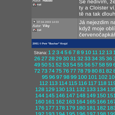
Autor:
Hadati
Se nedivím, že
ty a Cloister v
tě na tak dlouh
Já nejezdim na 
07.04.2003 14:03
Autor:
Viky
když moje oblí
červenočapkář
2001 © Petr "Buchar" Krojzl
1
2
3
4
5
6
7
8
9
10
11
12
13
Strana:
26
27
28
29
30
31
32
33
34
35
36
49
50
51
52
53
54
55
56
57
58
59
72
73
74
75
76
77
78
79
80
81
82
95
96
97
98
99
100
101
102
10
112
113
114
115
116
117
118
11
128
129
130
131
132
133
134
13
144
145
146
147
148
149
150
15
160
161
162
163
164
165
166
16
176
177
178
179
180
181
182
18
192
193
194
195
196
197
198
19