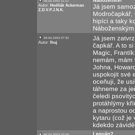
Náboženství
09.04.2003 11:12
Autor:
Hodňák Ackerman
Já jsem samoz
Z.D.V.P.J.N.K.
Modročapkář, 
hipíci a taky 
Náboženským 
Já jsem zatvr
09.04.2003 07:52
Autor:
Ihuj
čapkář. A to s
Magic, Frantík:
nemám, mám vá
Johna, Howard
uspokojit své 
oceňuji, že us
táhneme za je
čeledi psovitý
protáhlýmy kří
a naprostou od
kytaru (což je 
kdekdo závidě
Leguán?
08.04.2003 22:05