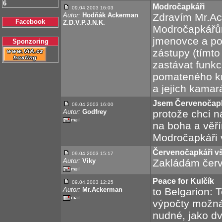
6
Modročapkáři
09.04.2003 16:03
Autor:
Hodňák Ackerman
Zdravím Mr.Ac
Facebook
Z.D.V.P.J.N.K.
Modročapkářů
jmenovce a po
Sponzoring
zástupy (tímt
zastávat funkc
pomateného kn
a jejich kamar
Jsem Červenočapk
09.04.2003 16:00
Autor:
Godfrey
protože chci 
na boha a věří
Modročapkáři v
Červenočapkáři vše
09.04.2003 15:17
Autor:
Viky
Zakládám čer
Peace for Kulčík
09.04.2003 12:25
Autor:
Mr.Ackerman
to Belgarion: 
výpočty možná 
nudné, jako d