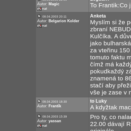
Autor:
Magic
To Frantik:Co 
Anketa
08.04.2003 20:11
Autor:
Belgarion Kolder
Myslím si že p
zbraní NEBUDE
Kulčíka. A dů
jako bulharská
za vteřinu 15
tomuto faktu m
čímž má každ
pokudkaždý zá
znamená to 8
stačí aby přež
vše je zase v n
to Luky
08.04.2003 18:30
Autor:
Frantík
A kdyžtak mach
Pro ty, co nal
08.04.2003 15:39
Autor:
yassan
22.00 dávají 
originále.