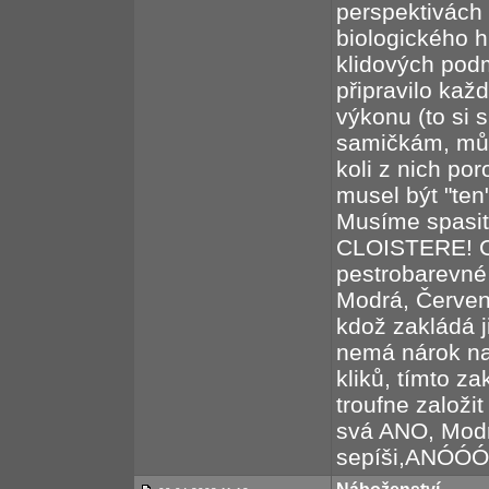
perspektivách 
biologického h
klidových pod
připravilo kaž
výkonu (to si s
samičkám, může
koli z nich por
musel být "ten"
Musíme spasit
CLOISTERE! Co
pestrobarevné 
Modrá, Červená
kdož zakládá ji
nemá nárok na
kliků, tímto
troufne zalo
svá ANO, Modr
sepíši,ANÓÓÓÓ