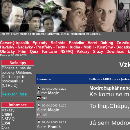
Tak teď ji tady máme na sto procent! Měňavou, šílenou, uslintanou lebkocucku.
Červený trpaslík
-
Epizody
-
Scénáře
-
Posádka
-
Herci
-
Dabing
-
Ze záku
Havárky
-
Nadávky
-
Postřehy
-
Texty
-
Hudba
-
Mobil
-
Kostýmy
-
Dodatk
Obrázky
-
Film
-
Quiz
-
Fantazie
-
NSFAQ
-
Vzkazy
-
Srazy
-
Download
-
Dnes je 06.08.2026
Naše tipy
Vz
Přidejte si nás do
položky Oblíbené.
Don't forget to
Informace
Bulletin - 14864 zpráv (zob
bookmark us!
(CTRL-D)
Modročapkář neb
09.04.2003 21:22
Autor:
Magic
Ke komu se má
Relaxační folie
To lhuj:Chápu;
Informace
09.04.2003 21:20
Autor:
Magic
Vzkazy
14864
NSFAQ
Já sem Modroč
09.04.2003 18:12
1354
Autor:
Frantík
Quiz