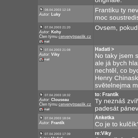
Frantiku ty nev
08.04.2003 12:18
Autor:
Luky
moc soustredis 
Ovsem, pokud 
07.04.2003 21:20
Autor:
Kohy
Člen týmu
cervenytrpaslik.cz
Hadati >
07.04.2003 21:08
Autor:
Viky
No taky jsem s
ale já bych hl
nechtěl, co by
Henry Chinaski
světelnejma m
to: Frantík
07.04.2003 18:32
Autor:
Clouseau
Ty neznáš zvíř
Člen týmu
cervenytrpaslik.cz
padesát pánev
Anketka
07.04.2003 18:04
Autor:
Frantík
Co je to kulčík
re:Viky
07.04.2003 17:39