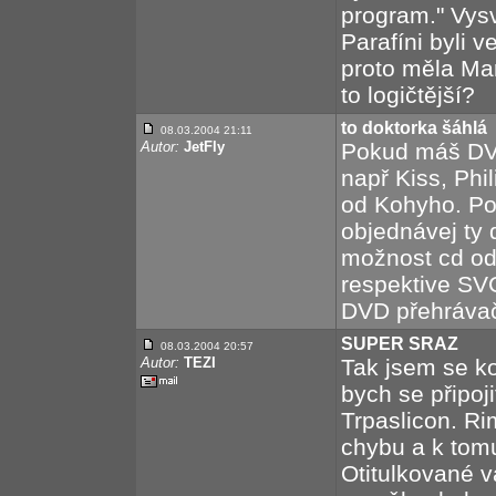
program." Vysvě
Parafíni byli 
proto měla Ma
to logičtější?
to doktorka šáhlá
08.03.2004 21:11
Autor:
JetFly
Pokud máš DVD
např Kiss, Phil
od Kohyho. Po
objednávej ty 
možnost cd od
respektive SVC
DVD přehráva
SUPER SRAZ
08.03.2004 20:57
Autor:
TEZI
Tak jsem se ko
bych se připoj
Trpaslicon. R
chybu a k tomu
Otitulkované 