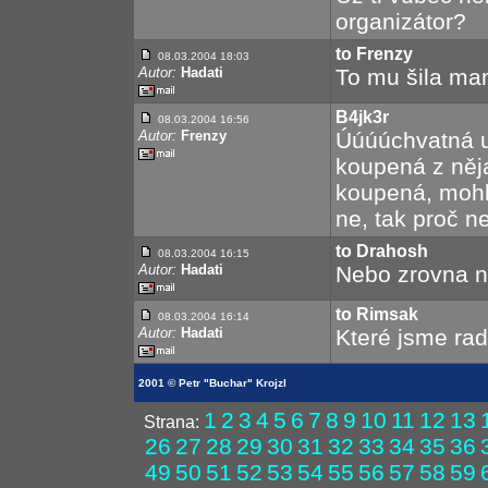
organizátor?
to Frenzy
08.03.2004 18:03
Autor:
Hadati
To mu šila mam
B4jk3r
08.03.2004 16:56
Autor:
Frenzy
Úúúúchvatná u
koupená z něja
koupená, mohl b
ne, tak proč n
to Drahosh
08.03.2004 16:15
Autor:
Hadati
Nebo zrovna n
to Rimsak
08.03.2004 16:14
Autor:
Hadati
Které jsme rad
2001 © Petr "Buchar" Krojzl
1
2
3
4
5
6
7
8
9
10
11
12
13
Strana:
26
27
28
29
30
31
32
33
34
35
36
49
50
51
52
53
54
55
56
57
58
59