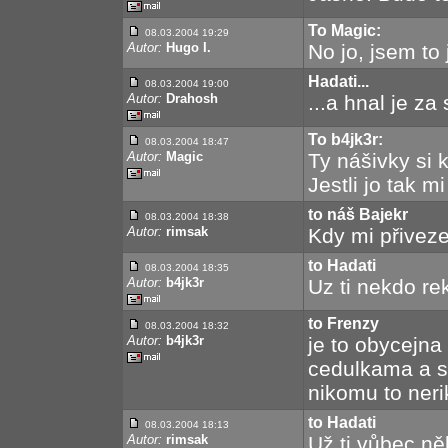
To Magic:
08.03.2004 19:29
Autor:
Hugo I.
No jo, jsem to 
Hadati...
08.03.2004 19:00
Autor:
Drahosh
...a hnal je z
To b4jk3r:
08.03.2004 18:47
Autor:
Magic
Ty nášivky si 
Jestli jo tak mi
to náš Bajekr
08.03.2004 18:38
Autor:
rimsak
Kdy mi přiveze
to Hadati
08.03.2004 18:35
Autor:
b4jk3r
Uz ti nekdo rek
to Frenzy
08.03.2004 18:32
Autor:
b4jk3r
je to obycejn
cedulkama a s
nikomu to nerik
to Hadati
08.03.2004 18:13
Autor:
rimsak
Už ti vůbec něk