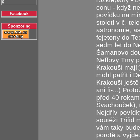
6
conu - když n
Facebook
povídku na mi
století v č. t
Sponzoring
astronomie, ast
fejetony do T
sedm let do Ne
Šamanovo doup
Neffovy Tmy po
Krakouši mají
mohl patřit i
Krakouši ještě 
ani fi-...) Prot
před 40 rokama
Švachouček), t
Nejdřív povídk
soutěži Trifid
vám taky bude l
porotě a vyjde