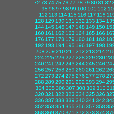
72
73
74
75
76
77
78
79
80
81
82
95
96
97
98
99
100
101
102
10
112
113
114
115
116
117
118
11
128
129
130
131
132
133
134
13
144
145
146
147
148
149
150
15
160
161
162
163
164
165
166
16
176
177
178
179
180
181
182
18
192
193
194
195
196
197
198
19
208
209
210
211
212
213
214
21
224
225
226
227
228
229
230
23
240
241
242
243
244
245
246
24
256
257
258
259
260
261
262
26
272
273
274
275
276
277
278
27
288
289
290
291
292
293
294
29
304
305
306
307
308
309
310
31
320
321
322
323
324
325
326
32
336
337
338
339
340
341
342
34
352
353
354
355
356
357
358
35
368
369
370
371
372
373
374
37