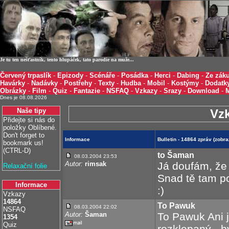
Je tu ten nešťastník, tento hlupáček, tato parodie na muže...
Červený trpaslík
-
Epizody
-
Scénáře
-
Posádka
-
Herci
-
Dabing
-
Ze záku
Havárky
-
Nadávky
-
Postřehy
-
Texty
-
Hudba
-
Mobil
-
Kostýmy
-
Dodatk
Obrázky
-
Film
-
Quiz
-
Fantazie
-
NSFAQ
-
Vzkazy
-
Srazy
-
Download
-
Dnes je 08.08.2026
Naše tipy
Vz
Přidejte si nás do
položky Oblíbené.
Don't forget to
Informace
Bulletin - 14864 zpráv (zob
bookmark us!
(CTRL-D)
to Šaman
08.03.2004 23:53
Autor:
rimsak
Já doufám, že 
Relaxační folie
Snad tě tam p
Informace
:)
Vzkazy
14864
To Pawuk
08.03.2004 22:02
NSFAQ
Autor:
Šaman
To Pawuk Ani j
1354
Quiz
rozklepaný - b