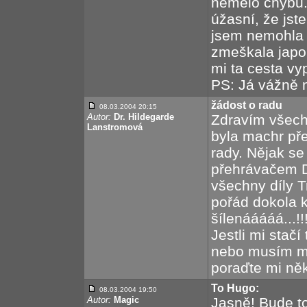
nemělo chybu. 
úžasní, že jst
jsem nemohla 
zmeškala japo
mi ta cesta vyp
PS: Já vážně n
žádost o radu
08.03.2004 20:15
Autor:
Dr. Hildegarde
Zdravím všech
Lanstromová
byla machr pře
rady. Nějak se
přehrávačem D
všechny díly T
pořád dokola 
šílenááááá...!
Jestli mi stač
nebo musím mít
poraďte mi něk
To Hugo:
08.03.2004 19:50
Autor:
Magic
Jasně! Bude to