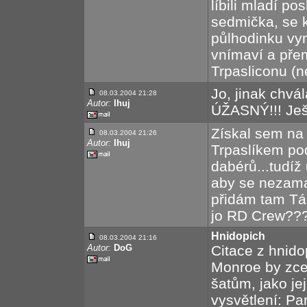
líbili mladí po
sedmička, se k
půlhodinku vy
vnímaví a přem
Trpasliconu (n
Jo, jinak chvál
08.03.2004 21:28
Autor:
Ihuj
ÚŽASNÝ!!! Ješt
Získal sem na s
08.03.2004 21:26
Autor:
Ihuj
Trpaslíkem pod
dabérů...tudíž
aby se nezamaz
přidám tam Tá
jo RD Crew???
Hnidopich
08.03.2004 21:16
Autor:
DoG
Citace z hnido
Monroe by zcel
šatům, jako jej
vysvětlení: P