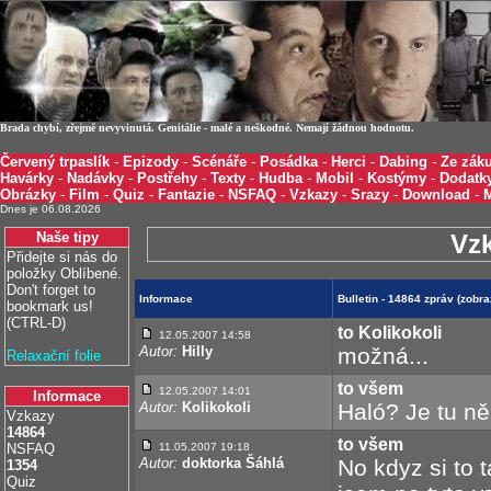
Brada chybí, zřejmě nevyvinutá. Genitálie - malé a neškodné. Nemají žádnou hodnotu.
Červený trpaslík
-
Epizody
-
Scénáře
-
Posádka
-
Herci
-
Dabing
-
Ze záku
Havárky
-
Nadávky
-
Postřehy
-
Texty
-
Hudba
-
Mobil
-
Kostýmy
-
Dodatk
Obrázky
-
Film
-
Quiz
-
Fantazie
-
NSFAQ
-
Vzkazy
-
Srazy
-
Download
-
Dnes je 06.08.2026
Naše tipy
Vz
Přidejte si nás do
položky Oblíbené.
Don't forget to
Informace
Bulletin - 14864 zpráv (zobr
bookmark us!
(CTRL-D)
to Kolikokoli
12.05.2007 14:58
Autor:
Hilly
možná...
Relaxační folie
to všem
12.05.2007 14:01
Informace
Autor:
Kolikokoli
Haló? Je tu n
Vzkazy
14864
to všem
NSFAQ
11.05.2007 19:18
Autor:
doktorka Šáhlá
No kdyz si to 
1354
Quiz