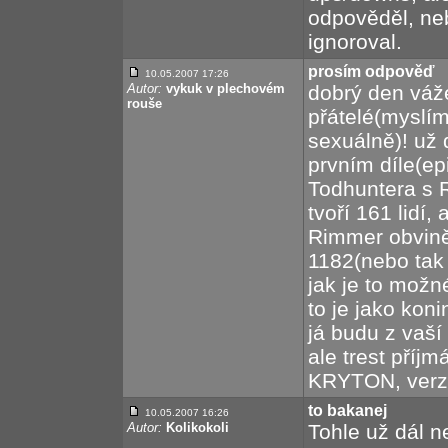
odpověděl, neb
ignoroval.
prosím odpověď
10.05.2007 17:26
Autor:
vykuk v plechovém
dobrý den váž
rouše
přátelé(myslí
sexuálně)! už 
prvním díle(ep
Todhuntera s
tvoří 161 lidí,
Rimmer obviněn
1182(nebo tak 
jak je to možn
to je jako ko
já budu z vaší
ale trest příj
KRYTON, verz
to bakanej
10.05.2007 16:26
Autor:
Kolikokoli
Tohle už dál n