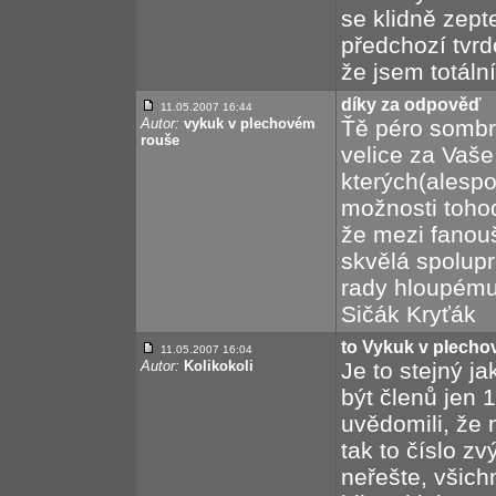
se klidně zepte
předchozí tvrd
že jsem totální
díky za odpověď
11.05.2007 16:44
Autor:
vykuk v plechovém
Ťě péro sombr
rouše
velice za Vaše
kterých(alesp
možnosti tohod
že mezi fanou
skvělá spolupr
rady hloupému
Sičák Kryťák
to Vykuk v plech
11.05.2007 16:04
Autor:
Kolikokoli
Je to stejný j
být členů jen 
uvědomili, že 
tak to číslo zv
neřešte, všich