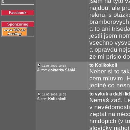
jsem na tyto vz
6
najdou, ale pr
Facebook
reknu: s otázk
bramborovych l
Sponzoring
a to ani trised
jestli jsem nor
vsechno vysve
a opravdu nejs
ze mi prislo do
to Kolikokoli
11.05.2007 19:12
Autor:
doktorka Šáhlá
Neber si to tak
cem mluvim. H
jediné co nesn
to vykuk a další lid
11.05.2007 18:55
Autor:
Kolikokoli
Nemáš zač. Lep
v nevědomosti
zeptat na něco
hnidopich (v t
slovíčky nahoř