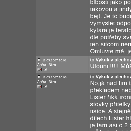
blbosti jako 
takovou a jind
bejt. Je to bu
vymyslet odpov
kytara je tera
dle potřeby sv
ten sitcom nena
Omluvte mě, jest
to Vykuk v plech
11.05.2007 10:01
Autor:
Nira
Ufouni!!!!!! Mů
to Vykuk v plech
11.05.2007 10:00
Autor:
Nira
No,já nad tim 
překladem nebo
Lister říká ir
stovky přítelkyň
tisíce. A stej
dílech Lister h
je tam asi o 2 