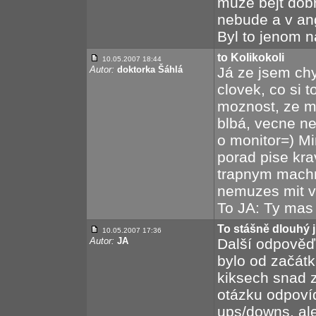
může bejt dobř
nebude a v angl
Byl to jenom ná
to Kolikokoli
10.05.2007 18:44
Autor:
doktorka Šáhlá
Já ze jsem chyt
clovek, co si t
moznost, ze m
blbá, vecne n
o monitor=) M
porad pise kra
trapnym machr
nemuzes mit v
To JA: Ty mas 
To stášně dlouhý 
10.05.2007 17:36
Autor:
JA
Další odpověď 
bylo od začátk
kiksech snad z
otázku odpoví
ups/downs, ale 