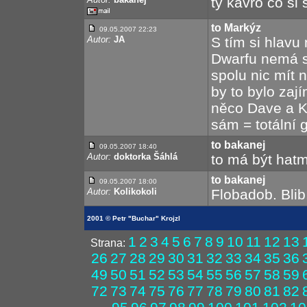
ty kávro co si
to Markýz
09.05.2007 22:23
Autor:
JA
S tím si hlavu
Dwarfu nemá s
spolu nic mít n
by to bylo zaj
něco Dave a K
sám = totální 
to bakanej
09.05.2007 18:40
Autor:
doktorka Šáhlá
to má být hatm
to bakanej
09.05.2007 18:00
Autor:
Kolikokoli
Flobadob. Blib,
2001 © Petr "Buchar" Krojzl
1
2
3
4
5
6
7
8
9
10
11
12
13
Strana:
26
27
28
29
30
31
32
33
34
35
36
49
50
51
52
53
54
55
56
57
58
59
72
73
74
75
76
77
78
79
80
81
82