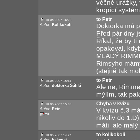
věčné urážky, 
kropící systém
to Petr
10.05.2007 16:20
Autor:
Kolikokoli
Doktorka má 
Před pár dny 
Říkal, že by t
opakoval, kdyb
MLADÝ RIMMER
Rimsyho mámy 
(stejně tak moh
to Petr
10.05.2007 15:41
Autor:
doktorka Šáhlá
Ale ne, Rimmer
mýlím, tak pak
Chyba v kvízu
10.05.2007 15:08
Autor:
Petr
V kvízu č.3 m
nikoliv do 1.
máti, ale malý
to kolikokoli
10.05.2007 14:24
Autor:
bakanej