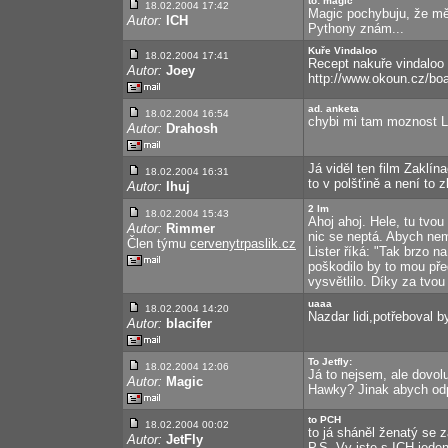
to: magic
18.02.2004 17:42
Magic pochybuju, že mě
Autor:
ICH
Pythony znám...
Kuře Vindaloo
18.02.2004 17:41
Recept nakuře vindaloo 
Autor:
Joey
http://www.okoun.cz/boa
ad. anketa
18.02.2004 16:54
chybi mi tam moznost Lok
Autor:
Drahosh
Já viděl ten film Zaklín
18.02.2004 16:31
to v polšťině a není to 
Autor:
Ihuj
2 lm
18.02.2004 15:43
Ahoj ahoj. Hele, tu tvo
Autor:
Rimmer
nic se neptá. Abych nem
Člen týmu
cervenytrpaslik.cz
Lister říká: "Tak brzo 
poškodilo by to mou př
vysvětlilo. Díky za tvou
uaaa
18.02.2004 14:20
Nazdar lidi,potřeboval by
Autor:
blacifer
To Jetfly:
18.02.2004 12:06
Já to nejsem, ale dovolu
Autor:
Magic
Hawky? Jinak abych odpo
to PCH
18.02.2004 00:02
to já sháněl ženatý se 
Autor:
JetFly
P.S. Vy jste s ICH jeden