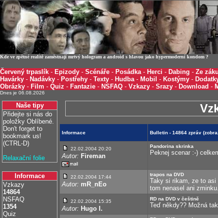
Kde ve zpětné realitě zaměstnají mrtvý hologram a android s hlavou jako hypermoderní kondom ?
Červený trpaslík
-
Epizody
-
Scénáře
-
Posádka
-
Herci
-
Dabing
-
Ze záku
Havárky
-
Nadávky
-
Postřehy
-
Texty
-
Hudba
-
Mobil
-
Kostýmy
-
Dodatk
Obrázky
-
Film
-
Quiz
-
Fantazie
-
NSFAQ
-
Vzkazy
-
Srazy
-
Download
-
Dnes je 06.08.2026
Naše tipy
Vz
Přidejte si nás do
položky Oblíbené.
Don't forget to
Informace
Bulletin - 14864 zpráv (zobr
bookmark us!
(CTRL-D)
Pandorina skrinka
22.02.2004 20:20
Peknej scenar :-) celke
Autor:
Fireman
Relaxační folie
trapos na DVD
Informace
22.02.2004 17:44
Taky si rikam, ze to a
Autor:
mR_nEo
Vzkazy
tom nenasel ani zminku
14864
NSFAQ
RD na DVD v češtině
22.02.2004 15:35
Teď někdy?? Možná tak za
1354
Autor:
Hugo I.
Quiz