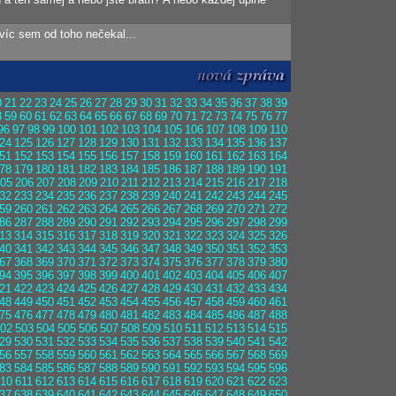
 víc sem od toho nečekal...
0
21
22
23
24
25
26
27
28
29
30
31
32
33
34
35
36
37
38
39
8
59
60
61
62
63
64
65
66
67
68
69
70
71
72
73
74
75
76
77
96
97
98
99
100
101
102
103
104
105
106
107
108
109
110
24
125
126
127
128
129
130
131
132
133
134
135
136
137
51
152
153
154
155
156
157
158
159
160
161
162
163
164
78
179
180
181
182
183
184
185
186
187
188
189
190
191
05
206
207
208
209
210
211
212
213
214
215
216
217
218
32
233
234
235
236
237
238
239
240
241
242
243
244
245
59
260
261
262
263
264
265
266
267
268
269
270
271
272
86
287
288
289
290
291
292
293
294
295
296
297
298
299
13
314
315
316
317
318
319
320
321
322
323
324
325
326
40
341
342
343
344
345
346
347
348
349
350
351
352
353
67
368
369
370
371
372
373
374
375
376
377
378
379
380
94
395
396
397
398
399
400
401
402
403
404
405
406
407
21
422
423
424
425
426
427
428
429
430
431
432
433
434
48
449
450
451
452
453
454
455
456
457
458
459
460
461
75
476
477
478
479
480
481
482
483
484
485
486
487
488
02
503
504
505
506
507
508
509
510
511
512
513
514
515
29
530
531
532
533
534
535
536
537
538
539
540
541
542
56
557
558
559
560
561
562
563
564
565
566
567
568
569
83
584
585
586
587
588
589
590
591
592
593
594
595
596
10
611
612
613
614
615
616
617
618
619
620
621
622
623
37
638
639
640
641
642
643
644
645
646
647
648
649
650