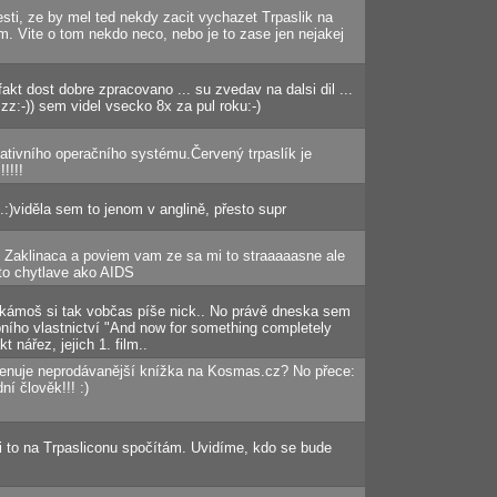
ti, ze by mel ted nekdy zacit vychazet Trpaslik na
 Vite o tom nekdo neco, nebo je to zase jen nejakej
fakt dost dobre zpracovano ... su zvedav na dalsi dil ...
zz:-)) sem videl vsecko 8x za pul roku:-)
ativního operačního systému.Červený trpaslík je
!!!!!
.:)viděla sem to jenom v anglině, přesto supr
 Zaklinaca a poviem vam ze sa mi to straaaaasne ale
 to chytlave ako AIDS
 kámoš si tak vobčas píše nick.. No právě dneska sem
ního vlastnictví "And now for something completely
t nářez, jejich 1. film..
jmenuje neprodávanější knížka na Kosmas.cz? No přece:
ní člověk!!! :)
ti to na Trpasliconu spočítám. Uvidíme, kdo se bude