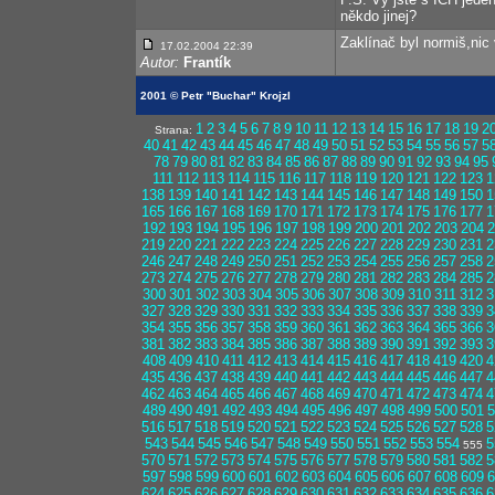
někdo jinej?
Zaklínač byl normiš,nic
17.02.2004 22:39
Autor:
Frantík
2001 © Petr "Buchar" Krojzl
1
2
3
4
5
6
7
8
9
10
11
12
13
14
15
16
17
18
19
2
Strana:
40
41
42
43
44
45
46
47
48
49
50
51
52
53
54
55
56
57
5
78
79
80
81
82
83
84
85
86
87
88
89
90
91
92
93
94
95
111
112
113
114
115
116
117
118
119
120
121
122
123
1
138
139
140
141
142
143
144
145
146
147
148
149
150
1
165
166
167
168
169
170
171
172
173
174
175
176
177
1
192
193
194
195
196
197
198
199
200
201
202
203
204
2
219
220
221
222
223
224
225
226
227
228
229
230
231
2
246
247
248
249
250
251
252
253
254
255
256
257
258
2
273
274
275
276
277
278
279
280
281
282
283
284
285
2
300
301
302
303
304
305
306
307
308
309
310
311
312
3
327
328
329
330
331
332
333
334
335
336
337
338
339
3
354
355
356
357
358
359
360
361
362
363
364
365
366
3
381
382
383
384
385
386
387
388
389
390
391
392
393
3
408
409
410
411
412
413
414
415
416
417
418
419
420
4
435
436
437
438
439
440
441
442
443
444
445
446
447
4
462
463
464
465
466
467
468
469
470
471
472
473
474
4
489
490
491
492
493
494
495
496
497
498
499
500
501
5
516
517
518
519
520
521
522
523
524
525
526
527
528
5
543
544
545
546
547
548
549
550
551
552
553
554
5
555
570
571
572
573
574
575
576
577
578
579
580
581
582
5
597
598
599
600
601
602
603
604
605
606
607
608
609
6
624
625
626
627
628
629
630
631
632
633
634
635
636
6