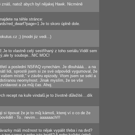
 znáš, natož abych byl nějakej Hawk. Nicméně
najdete na téhle stránce:
rds/red_dwarf?page=1 Je to skoro úplně dole.
utus.cz ;) (modri jiz vedi...)
ač.Je to vlastně celý sestříhaný z toho seriálu.Viděl sem
zlý,ale ty souboje...NIC MOC!
u třetí a poslední NSFAQ vynechám. Je dlouhááá... a na
átl lidi, sprostě jsem si ze své odpovědi vygumoval, že
na vašem místě," v závěru epizody. Vtom jsem se sekl a
edstíranou neomylnost. Jinak myslím, že se vše
 zvídavost a za můj čas. Ahoj.
ch recept na kuře vindalů.je to životně důležité....dík
ji si tipovat že je to můj kámoš, kterej ví o co de že
věděl - To.. nevim... aaaaaach!!!
závazky máš možnost to nějak vypálit třeba i na dvd?
 a ten samej a nebo jste bratři? A nebo každej úplně