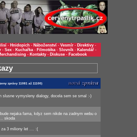
lisí
-
Hnidopich
-
Náboženství
-
Vesmír
-
Direktivy
-
y
-
Sex
-
Kuchařka
-
Filmotéka
-
Slovník
-
Kalendář
-
Merchandising
-
Kontakty
-
Diskuse
-
Facebook
kazy
azeny zprávy 11081 až 11100)
m slusne vymysleny dialogy, docela sem se smal :-)
si bude nejaka fama, kdyz sem nikde na zadnym webu o
... skoda
 3 miliony let .... :(