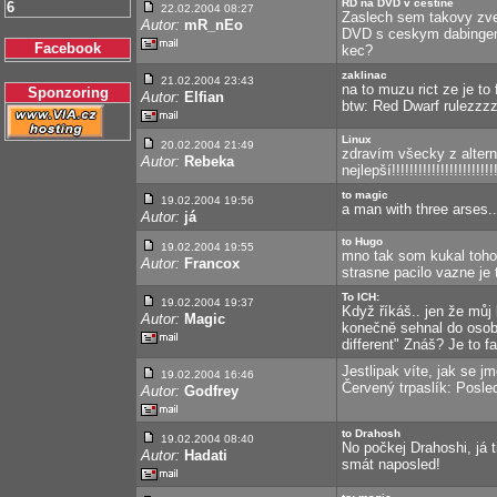
RD na DVD v cestine
6
22.02.2004 08:27
Zaslech sem takovy zves
Autor:
mR_nEo
DVD s ceskym dabingem.
Facebook
kec?
zaklinac
21.02.2004 23:43
na to muzu rict ze je to 
Sponzoring
Autor:
Elfian
btw: Red Dwarf rulezzzz
Linux
20.02.2004 21:49
zdravím všecky z altern
Autor:
Rebeka
nejlepší!!!!!!!!!!!!!!!!!!!!!!!!
to magic
19.02.2004 19:56
a man with three arses..
Autor:
já
to Hugo
19.02.2004 19:55
mno tak som kukal toho
Autor:
Francox
strasne pacilo vazne je
To ICH:
19.02.2004 19:37
Když říkáš.. jen že můj
Autor:
Magic
konečně sehnal do osob
different" Znáš? Je to fak
Jestlipak víte, jak se 
19.02.2004 16:46
Červený trpaslík: Posled
Autor:
Godfrey
to Drahosh
19.02.2004 08:40
No počkej Drahoshi, já 
Autor:
Hadati
smát naposled!