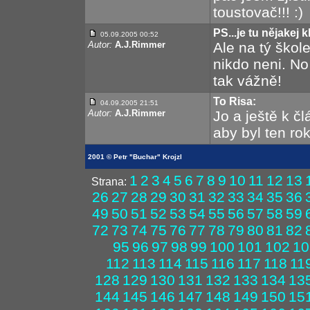
toustovač!!! :)
PS...je tu nějakej k
05.09.2005 00:52
Autor:
A.J.Rimmer
Ale na tý škol
nikdo neni. No
tak vážně!
To Risa:
04.09.2005 21:51
Autor:
A.J.Rimmer
Jo a ještě k č
aby byl ten ro
2001 © Petr "Buchar" Krojzl
1
2
3
4
5
6
7
8
9
10
11
12
13
Strana:
26
27
28
29
30
31
32
33
34
35
36
49
50
51
52
53
54
55
56
57
58
59
72
73
74
75
76
77
78
79
80
81
82
95
96
97
98
99
100
101
102
10
112
113
114
115
116
117
118
11
128
129
130
131
132
133
134
13
144
145
146
147
148
149
150
15