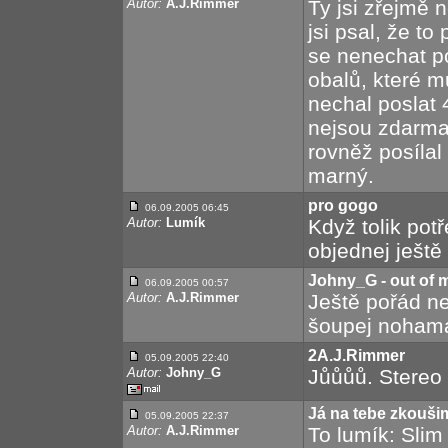
Autor:
A.J.Rimmer
Ty jsi zřejmě 
jsi psal, že t
se nenechat p
obalů, které m
nechal poslat 
nejsou zdarma. 
rovněž posíla
marný.
pro gogo
06.09.2005 06:45
Autor:
Lumík
Když tolik pot
objednej ještě
Johny_G - out of 
06.09.2005 00:57
Autor:
A.J.Rimmer
Ještě pořád n
šoupej noham
2A.J.Rimmer
05.09.2005 22:40
Autor:
Johny_G
Jůůůů. Stereo k
Já na tebe zkoušim
05.09.2005 22:37
Autor:
A.J.Rimmer
To lumík: Slim