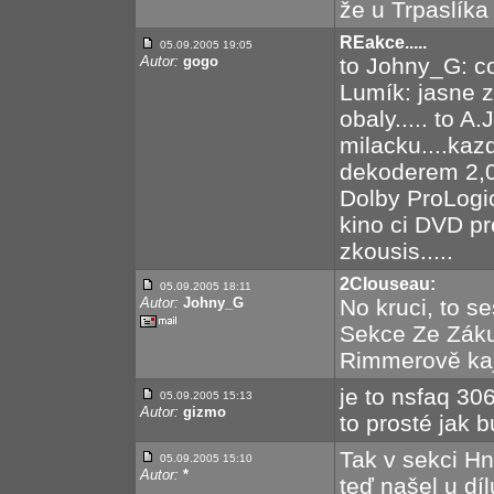
že u Trpaslíka 
REakce.....
05.09.2005 19:05
Autor:
gogo
to Johny_G: c
Lumík: jasne 
obaly..... to A
milacku....kaz
dekoderem 2,0
Dolby ProLogic
kino ci DVD pr
zkousis.....
2Clouseau:
05.09.2005 18:11
Autor:
Johny_G
No kruci, to s
Sekce Ze Zákul
Rimmerově kaju
je to nsfaq 30
05.09.2005 15:13
Autor:
gizmo
to prosté jak b
Tak v sekci Hn
05.09.2005 15:10
Autor:
*
teď našel u dí