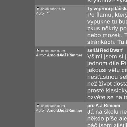
Krytonově syst
Ty vepřoni jidášsk
05.09.2005 10:29
Autor:
*
Po flamu, kter
vypukne tu bu
zkus někdy po
nebo mozek. T
stránkách. Tu t
seriál Red Dwarf
05.09.2005 07:29
Autor:
ArnoldJidášRimmer
Všiml jsem si 
jednom díle Ri
jakousi větu ci
nešťastnou seb
než život dost
prostě klasick
ozvěte se na 
pro A.J.Rimmer
05.09.2005 07:03
Autor:
ArnoldJidášRimmer
Já na školu ne
někdo píše al
páč jsem zjist