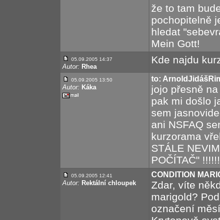
že to tam bude
pochopitelně j
hledat "sebev
Mein Gott!
Kde najdu kur
05.09.2005 14:37
Autor:
Rhea
to: ArnoldJidášR
05.09.2005 13:50
Autor:
Káka
jojo přesně na
pak mi došlo j
sem jasnovide
ani NSFAQ sem
kurzorama vře
STÁLE NEVIM
POČÍTAČ" !!!!!!!!!
CONDITION MAR
05.09.2005 12:41
Autor:
Rektální chloupek
Zdar, víte ně
marigold? Podl
označení měsí