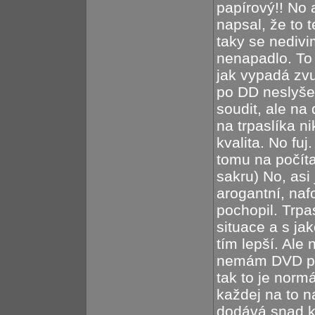
papírový!! No a
napsal, že to 
taky se nedivi
nenapadlo. To
jak vypadá zvu
po DD neslyše
soudit, ale na
na trpaslíka n
kvalita. No fuj
tomu na počíta
sakru) No, asi
arogantní, naf
pochopil. Trpa
situace a s ja
tím lepší. Ale
nemám DVD př
tak to je norm
každej na to n
dodává snad k