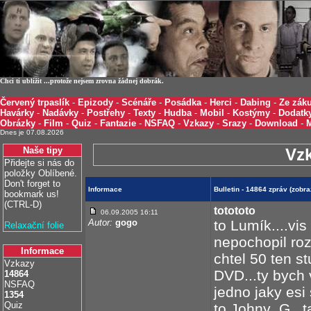
Chci ti ublížit ...protože nejsem zrovna žádnej dobrák.
Červený trpaslík
-
Epizody
-
Scénáře
-
Posádka
-
Herci
-
Dabing
-
Ze záku
Havárky
-
Nadávky
-
Postřehy
-
Texty
-
Hudba
-
Mobil
-
Kostýmy
-
Dodatk
Obrázky
-
Film
-
Quiz
-
Fantazie
-
NSFAQ
-
Vzkazy
-
Srazy
-
Download
-
Dnes je 07.08.2026
Naše tipy
Vz
Přidejte si nás do
položky Oblíbené.
Don't forget to
Informace
Bulletin - 14864 zpráv (zobr
bookmark us!
(CTRL-D)
totototo
06.09.2005 16:11
Autor:
gogo
to Lumík....vis 
Relaxační folie
nepochopil ro
Informace
chtel 50 ten s
Vzkazy
DVD...ty bych v
14864
NSFAQ
jedno jaky esi
1354
Quiz
to Johny_G...