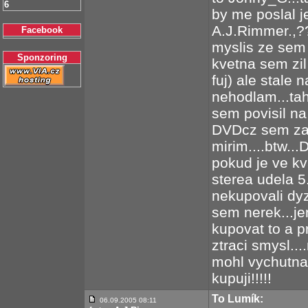
6
by me poslal je
A.J.Rimmer.,??
Facebook
myslis ze sem 
Sponzoring
kvetna sem zil
fuj) ale stale 
nehodlam...tah
sem povisil na
DVDcz sem zaca
mirim....btw...
pokud je ve kva
sterea udela 5.
nekupovali dyz
sem nerek...je
kupovat to a p
ztraci smysl..
mohl vychutnak 
kupuji!!!!!
To Lumík:
06.09.2005 08:11