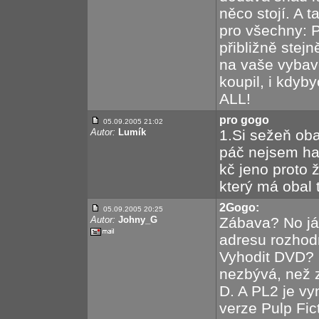
něco stojí. A 
pro všechny: P
přibližně stej
na vaše vybav
koupil, i kdyb
ALL!
pro gogo
05.09.2005 21:02
Autor:
Lumík
1.Si sežeň ob
páč nejsem ha
kč jeno proto 
který má obal
2Gogo:
05.09.2005 20:25
Autor:
Johny_G
Zábava? No já
adresu rozhodně
Vyhodit DVD? 
nezbývá, než za
D. A PL2 je vyn
verze Pulp Fic