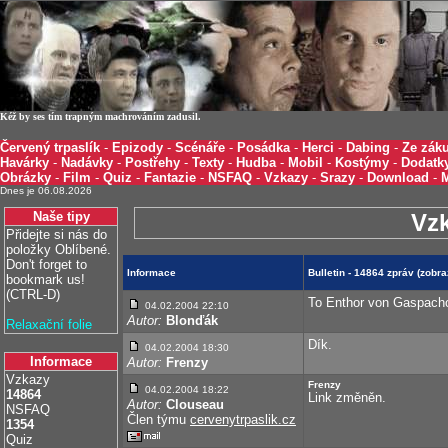
Kéž by ses tím trapným machrováním zadusil.
Červený trpaslík
-
Epizody
-
Scénáře
-
Posádka
-
Herci
-
Dabing
-
Ze záku
Havárky
-
Nadávky
-
Postřehy
-
Texty
-
Hudba
-
Mobil
-
Kostýmy
-
Dodatk
Obrázky
-
Film
-
Quiz
-
Fantazie
-
NSFAQ
-
Vzkazy
-
Srazy
-
Download
-
Dnes je 06.08.2026
Naše tipy
Vz
Přidejte si nás do
položky Oblíbené.
Don't forget to
Informace
Bulletin - 14864 zpráv (zobr
bookmark us!
(CTRL-D)
To Enthor von Gaspacho:
04.02.2004 22:10
Autor:
Blonďák
Relaxační folie
Dík.
04.02.2004 18:30
Informace
Autor:
Frenzy
Vzkazy
Frenzy
04.02.2004 18:22
14864
Link změněn.
Autor:
Clouseau
NSFAQ
Člen týmu
cervenytrpaslik.cz
1354
Quiz