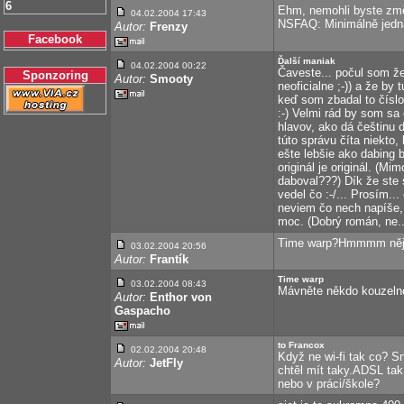
6
Ehm, nemohli byste změn
04.02.2004 17:43
NSFAQ: Minimálně jedna 
Autor:
Frenzy
Facebook
Ďalší maniak
04.02.2004 00:22
Čaveste... počul som že
Sponzoring
Autor:
Smooty
neoficialne ;-)) a že by
keď som zbadal to číslo
:-) Velmi rád by som sa 
hlavov, ako dá češtinu d
túto správu číta niekto
ešte lebšie ako dabing b
originál je originál. (
daboval???) Dík že ste 
vedel čo :-/... Prosím..
neviem čo nech napíše, 
moc. (Dobrý román, ne..
Time warp?Hmmmm nějak
03.02.2004 20:56
Autor:
Frantík
Time warp
03.02.2004 08:43
Mávněte někdo kouzelnou
Autor:
Enthor von
Gaspacho
to Francox
02.02.2004 20:48
Když ne wi-fi tak co? S
Autor:
JetFly
chtěl mít taky.ADSL ta
nebo v práci/škole?