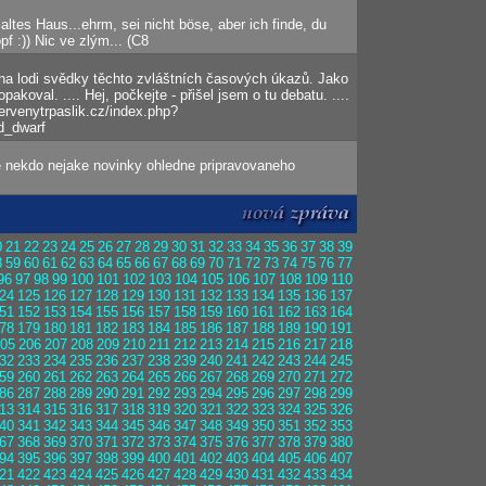
 altes Haus...ehrm, sei nicht böse, aber ich finde, du
f :)) Nic ve zlým... (C8
na lodi svědky těchto zvláštních časových úkazů. Jako
akoval. .... Hej, počkejte - přišel jsem o tu debatu. ....
cervenytrpaslik.cz/index.php?
d_dwarf
e nekdo nejake novinky ohledne pripravovaneho
0
21
22
23
24
25
26
27
28
29
30
31
32
33
34
35
36
37
38
39
8
59
60
61
62
63
64
65
66
67
68
69
70
71
72
73
74
75
76
77
96
97
98
99
100
101
102
103
104
105
106
107
108
109
110
24
125
126
127
128
129
130
131
132
133
134
135
136
137
51
152
153
154
155
156
157
158
159
160
161
162
163
164
78
179
180
181
182
183
184
185
186
187
188
189
190
191
05
206
207
208
209
210
211
212
213
214
215
216
217
218
32
233
234
235
236
237
238
239
240
241
242
243
244
245
59
260
261
262
263
264
265
266
267
268
269
270
271
272
86
287
288
289
290
291
292
293
294
295
296
297
298
299
13
314
315
316
317
318
319
320
321
322
323
324
325
326
40
341
342
343
344
345
346
347
348
349
350
351
352
353
67
368
369
370
371
372
373
374
375
376
377
378
379
380
94
395
396
397
398
399
400
401
402
403
404
405
406
407
21
422
423
424
425
426
427
428
429
430
431
432
433
434