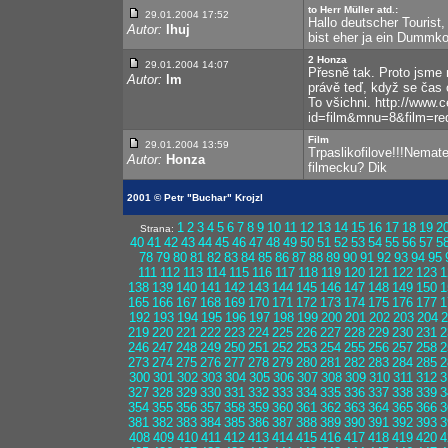
to Herr Müller atd.:
29.01.2004 17:52
Hallo deutscher Tourist,
Autor:
Ihuj
bist eher ja ein Dummkop
2 Honza
29.01.2004 14:07
Přesně tak. Proto jsme 
Autor:
lm
právě teď, když se čas op
To všichni. http://www.
id=film&mnu=8&film=re
Film
29.01.2004 13:59
Trpaslikofilove!!!Nemat
Autor:
Honza
filmecku? Dik
2001 © Petr "Buchar" Krojzl
1
2
3
4
5
6
7
8
9
10
11
12
13
14
15
16
17
18
19
2
Strana:
40
41
42
43
44
45
46
47
48
49
50
51
52
53
54
55
56
57
5
78
79
80
81
82
83
84
85
86
87
88
89
90
91
92
93
94
95
111
112
113
114
115
116
117
118
119
120
121
122
123
1
138
139
140
141
142
143
144
145
146
147
148
149
150
1
165
166
167
168
169
170
171
172
173
174
175
176
177
1
192
193
194
195
196
197
198
199
200
201
202
203
204
2
219
220
221
222
223
224
225
226
227
228
229
230
231
2
246
247
248
249
250
251
252
253
254
255
256
257
258
2
273
274
275
276
277
278
279
280
281
282
283
284
285
2
300
301
302
303
304
305
306
307
308
309
310
311
312
3
327
328
329
330
331
332
333
334
335
336
337
338
339
3
354
355
356
357
358
359
360
361
362
363
364
365
366
3
381
382
383
384
385
386
387
388
389
390
391
392
393
3
408
409
410
411
412
413
414
415
416
417
418
419
420
4