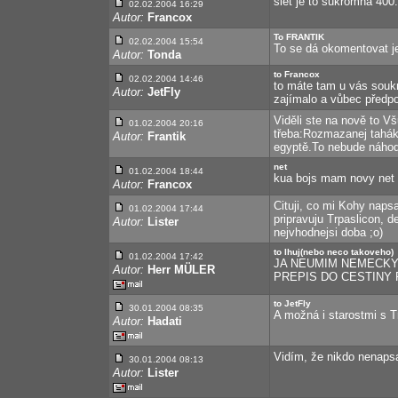
siet je to sukromna 400
02.02.2004 16:29
Autor:
Francox
To FRANTIK
02.02.2004 15:54
To se dá okomentovat j
Autor:
Tonda
to Francox
02.02.2004 14:46
to máte tam u vás soukr
Autor:
JetFly
zajímalo a vůbec předpo
Viděli ste na nově to V
01.02.2004 20:16
třeba:Rozmazanej tahák
Autor:
Frantik
egyptě.To nebude náho
net
01.02.2004 18:44
kua bojs mam novy net
Autor:
Francox
Cituji, co mi Kohy naps
01.02.2004 17:44
pripravuju Trpaslicon, d
Autor:
Lister
nejvhodnejsi doba ;o)
to Ihuj(nebo neco takoveho)
01.02.2004 17:42
JA NEUMIM NEMECKY(
Autor:
Herr MÜLER
PREPIS DO CESTINY 
to JetFly
30.01.2004 08:35
A možná i starostmi s T
Autor:
Hadati
Vidím, že nikdo nenapsa
30.01.2004 08:13
Autor:
Lister