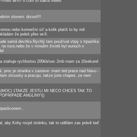
.--/mes wi-fi? o com to sakra meles
edním slovem: drzost!!!
omou nebo komerční síť a kolik platíš to by mě
kládám že jedeš přes wi-fi.
šude samá devítka.Rychlý tam používal vtipy s trpaslíka
 na ruce,nebo že v minulim životě byl eunuch v
da!
 a stahuje rychlostou 200kb/sec 2mb mam za 10sekund
al, proc je stranka v zasteve: mam ted prace nad hlavu -
elam zkousky a pracuju, takze jiste chapes, ze neni
MOC) 1TAKZE JESTLI MI NECO CHCES TAK TO
POPRIPADE ANGLINY!()
rpasliconem...
l, aby Kohy rozjel stránku, tak to udělám zas právě teď