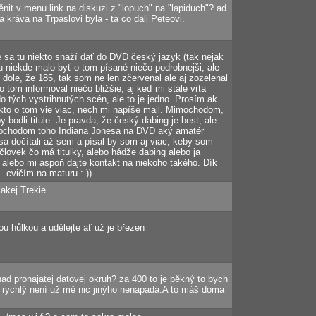
it v menu link na diskuzi z "lopuch" na "lapiduch"? ad
kráva na Trpaslovi byla - ta co dali Peteovi.
 sa tu niekto snaží dať do DVD český jazyk (tak nejak
 tu niekde malo byť o tom písané niečo podrobnejši, ale
 dole, že 185, tak som ne len zčervenal ale aj zozelenal
o tom informoval niečo bližšie, aj keď mi stále vŕta
o tých vystrihnutých scén, ale to je jedno. Prosím ak
, kto o tom vie viac, nech mi napíše mail. Mimochodom,
y bodli titule. Je pravda, že český dabing je best, ale
Mimochodom toho Indiana Jonesa na DVD aký amatér
sa dočítali až sem a písal by som aj viac, keby som
. človek čo má titulky, alebo hádže dabing alebo ja
alebo mi aspoň dajte kontakt na niekoho takého. Dík
. cvičím na maturu :-))
ej Trekie...
 hůlkou a udělejte ať už je březen
nad pronajatej datovej okruh? za 400 to je pěkný to bych
k rychlý není už mě nic jinýho nenapadá.A to máš doma