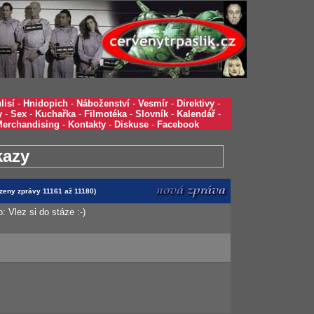
lisí
-
Hnidopich
-
Náboženství
-
Vesmír
-
Direktivy
-
y
-
Sex
-
Kuchařka
-
Filmotéka
-
Slovník
-
Kalendář
-
Merchandising
-
Kontakty
-
Diskuse
-
Facebook
kazy
azeny zprávy 11161 až 11180)
 Vlez si do stáze :-)