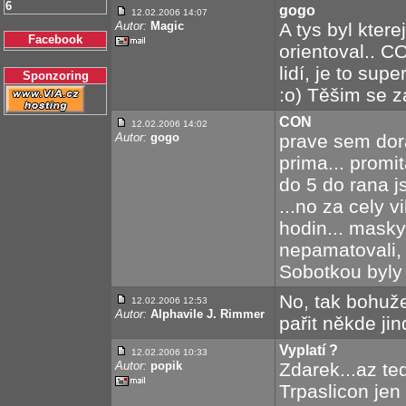
6
gogo
12.02.2006 14:07
Autor:
Magic
A tys byl kter
Facebook
orientoval.. 
lidí, je to sup
Sponzoring
:o) Těšim se za
CON
12.02.2006 14:02
Autor:
gogo
prave sem doraz
prima... promit
do 5 do rana js
...no za cely 
hodin... masky 
nepamatovali,
Sobotkou byly 
No, tak bohuže
12.02.2006 12:53
Autor:
Alphavile J. Rimmer
pařit někde jin
Vyplatí ?
12.02.2006 10:33
Autor:
popik
Zdarek...az ted
Trpaslicon jen 