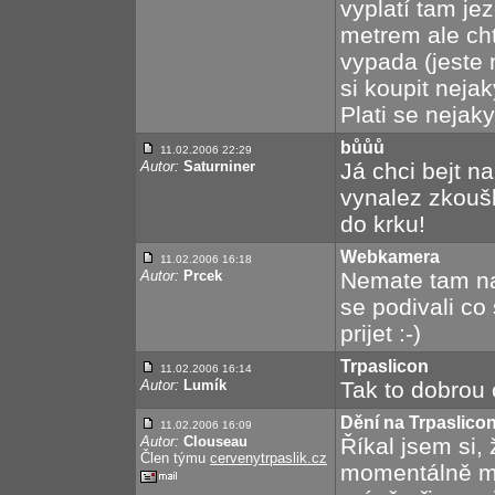
vyplatí tam jez
metrem ale cht
vypada (jeste 
si koupit nejak
Plati se nejak
bůůů
11.02.2006 22:29
Autor:
Saturniner
Já chci bejt na
vynalez zkoušk
do krku!
Webkamera
11.02.2006 16:18
Autor:
Prcek
Nemate tam n
se podivali co 
prijet :-)
Trpaslicon
11.02.2006 16:14
Autor:
Lumík
Tak to dobrou 
Dění na Trpaslicon
11.02.2006 16:09
Autor:
Clouseau
Říkal jsem si,
Člen týmu
cervenytrpaslik.cz
momentálně m