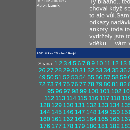
Ty blááho...te
10.02.2006 16:17
Autor:
Lumík
choval když s
to ale vůl.Sam
odkazy.nadávk
ankety. teda te
vydržely jste 
vděku.....vám
2001 © Petr "Buchar" Krojzl
1
2
3
4
5
6
7
8
9
10
11
12
13
Strana:
26
27
28
29
30
31
32
33
34
35
36
49
50
51
52
53
54
55
56
57
58
59
72
73
74
75
76
77
78
79
80
81
82
95
96
97
98
99
100
101
102
10
112
113
114
115
116
117
118
11
128
129
130
131
132
133
134
13
144
145
146
147
148
149
150
15
160
161
162
163
164
165
166
16
176
177
178
179
180
181
182
18