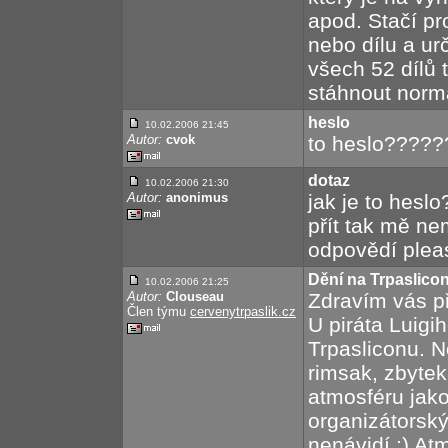
apod. Stačí pr
nebo dílu a urč
všech 52 dílů 
stáhnout normá
heslo
10.02.2006 21:45
Autor:
cvok
to heslo????
dotaz
10.02.2006 21:30
Autor:
anonimus
jak je to hes
přít tak mě ne
odpovědí plea
Dění na Trpaslico
10.02.2006 21:25
Autor:
Clouseau
Zdravím vás p
Člen týmu
cervenytrpaslik.cz
U piráta Luigi
Trpasliconu. N
rimsak, zbytek
atmosféru jako
organizátorsk
nenávidí :) At