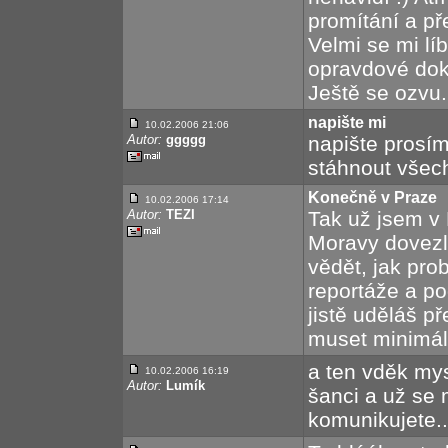
promítání a př
Velmi se mi líb
opravdové dokr
Ještě se ozvu.
napište mi
10.02.2006 21:06
Autor:
ggggg
napište prosím
stáhnout všech
Konečně v Praze
10.02.2006 17:14
Autor:
TEZI
Tak už jsem v
Moravy dovezli
vědět, jak prob
reportáže a po
jistě uděláš př
muset minimáln
a ten vděk mysl
10.02.2006 16:19
Autor:
Lumík
šanci a už s
komunikujete...