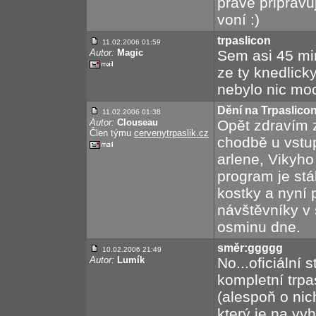
právě připravu
voní :)
trpaslicon
11.02.2006 01:59
Autor:
Magic
Sem asi 45 mi
ze ty knedlicky
nebylo nic moc
Dění na Trpaslico
11.02.2006 01:38
Autor:
Clouseau
Opět zdravím 
Člen týmu
cervenytrpaslik.cz
chodbě u vstu
arlene, Vikyh
program je stá
kostky a nyní 
návštěvníky v 
osminu dne.
směr:ggggg
10.02.2006 21:49
Autor:
Lumík
No...oficiální 
kompletní trpa
(alespoň o ni
který je na vy