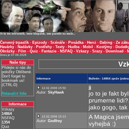
Je tu ten nešťastník, tento hlupáček, tato parodie na muže...
Červený trpaslík
-
Epizody
-
Scénáře
-
Posádka
-
Herci
-
Dabing
-
Ze záku
Havárky
-
Nadávky
-
Postřehy
-
Texty
-
Hudba
-
Mobil
-
Kostýmy
-
Dodatk
Obrázky
-
Film
-
Quiz
-
Fantazie
-
NSFAQ
-
Vzkazy
-
Srazy
-
Download
-
Dnes je 07.08.2026
Naše tipy
Vz
Přidejte si nás do
položky Oblíbené.
Don't forget to
Informace
Bulletin - 14864 zpráv (zobr
bookmark us!
(CTRL-D)
jj
12.02.2006 15:50
Autor:
SkyHawk
jo to je fakt b
Relaxační folie
prumerne lidi?
Informace
jako gogo, tak 
Vzkazy
14864
A Magica jsem
12.02.2006 15:13
NSFAQ
Autor:
Godfrey
1354
vyhejbá :)
Quiz