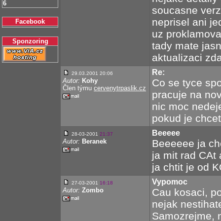
6
soucasne verz
neprisel ani je
Facebook
uz proklamoval
Sponzoring
tady mate jasn
aktualizaci zda
Re:
29.03.2001 20:06
Autor:
Kohy
Co se tyce spo
Člen týmu
cervenytrpaslik.cz
pracuje na nov
nic moc nedeje
pokud je chcet
Beeeee
28-03-2001
21:37
Autor:
Beranek
Beeeeee ja chc
ja mit rad CAt
ja chtit je od
Vypomoc
27-03-2001
16:18
Autor:
Zombo
Cau kosaci, po
nejak nestihat
Samozrejme, ni