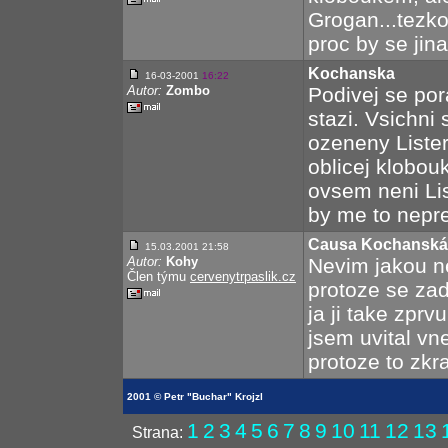
Grogan...tezko
proc by se jin
Kochanska
16-03-2001
16:22
Autor:
Zombo
Podivej se por
stazi. Vsichni 
ozeneny Liste
oblicej klobou
ovsem neni Lis
by me to nepre
Causa Kochanská
15.03.2001 21:58
Autor:
Kohy
Nevim jakou n
Člen týmu
cervenytrpaslik.cz
protoze se za
ja ji take zpr
jsem uvital vn
protoze to zkr
2001 © Petr "Buchar" Krojzl
1
2
3
4
5
6
7
8
9
10
11
12
13
Strana: