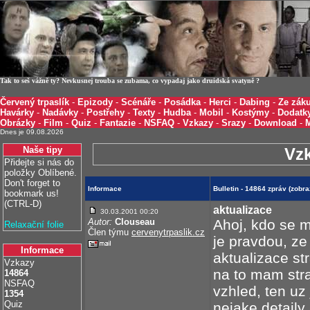
Tak to seš vážně ty? Nevkusnej trouba se zubama, co vypadaj jako druidská svatyně ?
Červený trpaslík
-
Epizody
-
Scénáře
-
Posádka
-
Herci
-
Dabing
-
Ze záku
Havárky
-
Nadávky
-
Postřehy
-
Texty
-
Hudba
-
Mobil
-
Kostýmy
-
Dodatk
Obrázky
-
Film
-
Quiz
-
Fantazie
-
NSFAQ
-
Vzkazy
-
Srazy
-
Download
-
Dnes je 09.08.2026
Naše tipy
Vz
Přidejte si nás do
položky Oblíbené.
Don't forget to
Informace
Bulletin - 14864 zpráv (zob
bookmark us!
(CTRL-D)
aktualizace
30.03.2001 00:20
Autor:
Clouseau
Ahoj, kdo se m
Relaxační folie
Člen týmu
cervenytrpaslik.cz
je pravdou, ze
Informace
aktualizace st
Vzkazy
na to mam str
14864
NSFAQ
vzhled, ten uz 
1354
Quiz
nejake detaily 