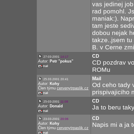
vas jedinej job
rad pomohl. J
maniak:). Nap
tam jeste sed
dobou nejak ho
takze..jsem tu
B. v Cerne zmi
CD
27-03-2001
14:17
Autor:
Petr "pokus"
CD pozdrav vo
ROMu
Mail
25.03.2001 20:41
Autor:
Kohy
Od ceho tady v
Člen týmu
cervenytrpaslik.cz
prispivajiciho 
CD
25-03-2001
11:08
Autor:
Donald
Ja to beru taky
CD
23-03-2001
20:06
Autor:
Kohy
Napis mi a ja t
Člen týmu
cervenytrpaslik.cz