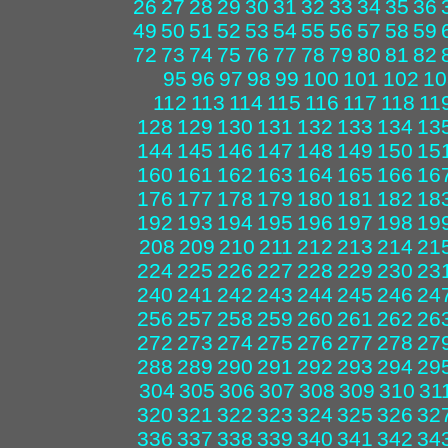
26
27
28
29
30
31
32
33
34
35
36
49
50
51
52
53
54
55
56
57
58
59
72
73
74
75
76
77
78
79
80
81
82
95
96
97
98
99
100
101
102
10
112
113
114
115
116
117
118
11
128
129
130
131
132
133
134
13
144
145
146
147
148
149
150
15
160
161
162
163
164
165
166
16
176
177
178
179
180
181
182
18
192
193
194
195
196
197
198
19
208
209
210
211
212
213
214
21
224
225
226
227
228
229
230
23
240
241
242
243
244
245
246
24
256
257
258
259
260
261
262
26
272
273
274
275
276
277
278
27
288
289
290
291
292
293
294
29
304
305
306
307
308
309
310
31
320
321
322
323
324
325
326
32
336
337
338
339
340
341
342
34