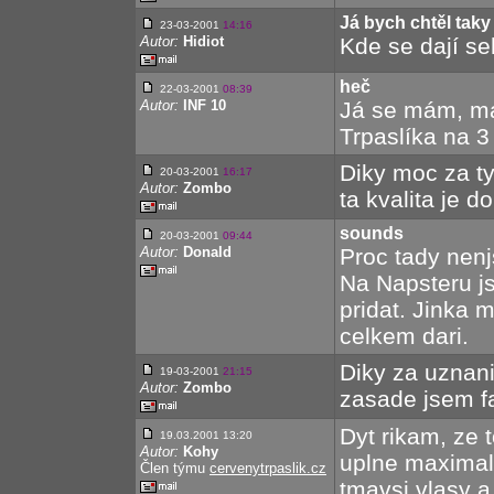
Já bych chtěl taky
23-03-2001
14:16
Autor:
Hidiot
Kde se dají se
heč
22-03-2001
08:39
Autor:
INF 10
Já se mám, má
Trpaslíka na 3
Diky moc za t
20-03-2001
16:17
Autor:
Zombo
ta kvalita je d
sounds
20-03-2001
09:44
Autor:
Donald
Proc tady nenj
Na Napsteru js
pridat. Jinka 
celkem dari.
Diky za uznani
19-03-2001
21:15
Autor:
Zombo
zasade jsem fan
Dyt rikam, ze t
19.03.2001 13:20
Autor:
Kohy
uplne maximaln
Člen týmu
cervenytrpaslik.cz
tmavsi vlasy a 