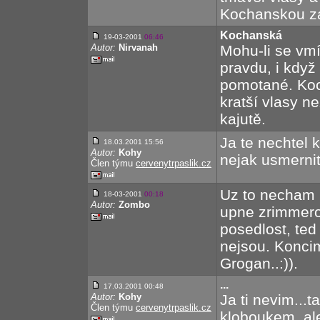
Kochanskou za
Kochanská
19-03-2001
06:46
Autor:
Nirvanah
Mohu-li se vm
pravdu, i když
pomotané. Koc
kratší vlasy ne
kajutě.
Ja te nechtel k
18.03.2001 15:56
Autor:
Kohy
nejak usmernit
Člen týmu
cervenytrpaslik.cz
Uz to necham b
18-03-2001
00:18
Autor:
Zombo
upne zrimmeroři
posedlost, ted
nejsou. Koncim 
Grogan..:)).
...
17.03.2001 00:48
Autor:
Kohy
Ja ti nevim...
Člen týmu
cervenytrpaslik.cz
kloboukem, ale