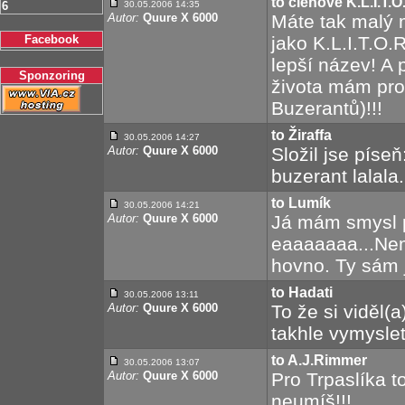
to členové K.L.I.T.O
6
30.05.2006 14:35
Autor:
Quure X 6000
Máte tak malý m
Facebook
jako K.L.I.T.O.
lepší název! A 
Sponzoring
života mám pro
Buzerantů)!!!
to Žiraffa
30.05.2006 14:27
Autor:
Quure X 6000
Složil jse píseň:
buzerant lalala.
to Lumík
30.05.2006 14:21
Autor:
Quure X 6000
Já mám smysl p
eaaaaaaa...Nem
hovno. Ty sám 
to Hadati
30.05.2006 13:11
Autor:
Quure X 6000
To že si viděl(
takhle vymysle
to A.J.Rimmer
30.05.2006 13:07
Autor:
Quure X 6000
Pro Trpaslíka t
neumíš!!!