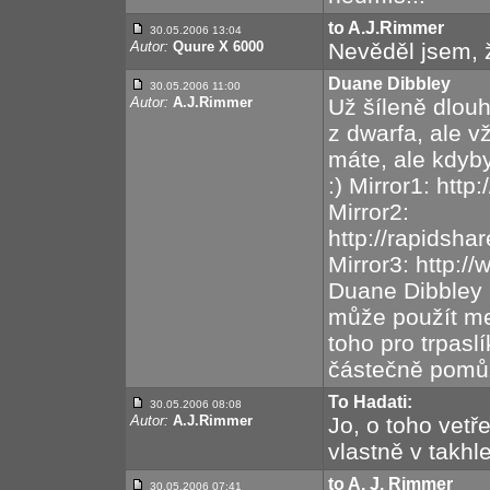
to A.J.Rimmer
30.05.2006 13:04
Autor:
Quure X 6000
Nevěděl jsem, ž
Duane Dibbley
30.05.2006 11:00
Autor:
A.J.Rimmer
Už šíleně dlouh
z dwarfa, ale 
máte, ale kdyby
:) Mirror1: ht
Mirror2:
http://rapidsha
Mirror3: http:
Duane Dibbley P
může použít me
toho pro trpaslí
částečně pomůž
To Hadati:
30.05.2006 08:08
Autor:
A.J.Rimmer
Jo, o toho vetře
vlastně v takhl
to A. J. Rimmer
30.05.2006 07:41