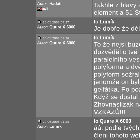
Autor:
Hadati
Takhle z hlavy
element a 51 St
to Lumík
30.05.2006 07:27
Autor:
Quure X 6000
Je dobře že dě
to Lumík
30.05.2006 07:26
Autor:
Quure X 6000
To že nejsi buz
dozvěděl o tvé h
paralelního ves
polyforma a dvě
polyform sežral
jenomže on byl
gelfátka. Po pož
Když se dostal
Zhovnaslizák 
VZKAZŮ!!!
to Quare X 6000
29.05.2006 21:24
Autor:
Lumík
áá..podle tvýc
členi tohoto we