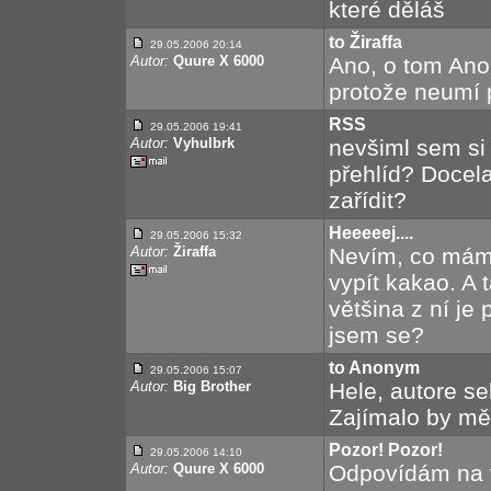
které děláš
to Žiraffa
29.05.2006 20:14
Autor:
Quure X 6000
Ano, o tom Anon
protože neumí p
RSS
29.05.2006 19:41
Autor:
Vyhulbrk
nevšiml sem si
přehlíd? Docela 
zařídit?
Heeeeej....
29.05.2006 15:32
Autor:
Žiraffa
Nevím, co mám n
vypít kakao. A 
většina z ní je
jsem se?
to Anonym
29.05.2006 15:07
Autor:
Big Brother
Hele, autore se
Zajímalo by mě
Pozor! Pozor!
29.05.2006 14:10
Autor:
Quure X 6000
Odpovídám na v