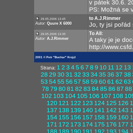
v pátek 30.6. 2
PS: Možná se v
to A.J.Rimmer
29.05.2006 13:45
Autor:
Quure X 6000
Jo, ty jsi pořád
To All:
29.05.2006 13:35
Autor:
A.J.Rimmer
A taky je je do
http://www.csf
2001 © Petr "Buchar" Krojzl
1
2
3
4
5
6
7
8
9
10
11
12
13
Strana:
28
29
30
31
32
33
34
35
36
37
38
53
54
55
56
57
58
59
60
61
62
63
78
79
80
81
82
83
84
85
86
87
88
102
103
104
105
106
107
108
10
120
121
122
123
124
125
126
137
138
139
140
141
142
143
154
155
156
157
158
159
160
171
172
173
174
175
176
177
188
189
190
191
192
193
194