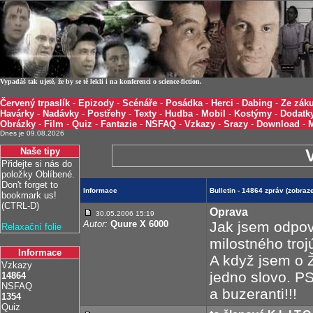
Vypadáš tak ujetě, že by se tě lekli i na konferenci o science-fiction.
Červený trpaslík
-
Epizody
-
Scénáře
-
Posádka
-
Herci
-
Dabing
-
Ze záku
Havárky
-
Nadávky
-
Postřehy
-
Texty
-
Hudba
-
Mobil
-
Kostýmy
-
Dodatk
Obrázky
-
Film
-
Quiz
-
Fantazie
-
NSFAQ
-
Vzkazy
-
Srazy
-
Download
-
Dnes je 09.08.2026
Naše tipy
Přidejte si nás do
položky Oblíbené.
Don't forget to
Informace
Bulletin - 14864 zpráv (zobra
bookmark us!
(CTRL-D)
Oprava
30.05.2006 15:19
Autor:
Quure X 6000
Jak jsem odpov
Relaxační folie
milostného troj
Informace
A když jsem o Ž
Vzkazy
jedno slovo. PS
14864
NSFAQ
a buzeranti!!!
1354
Quiz