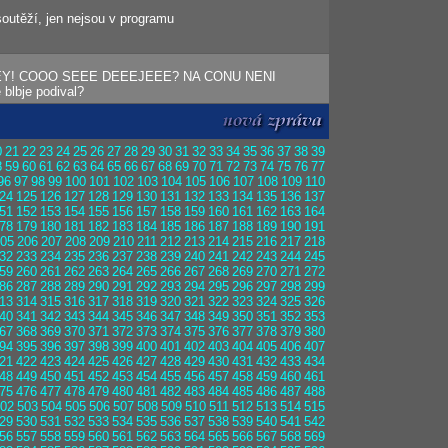
outěží, jen nejsou v programu
EY! COOO SEEE DEEEJEEE? NA CONU NENI
lbje podival?
0
21
22
23
24
25
26
27
28
29
30
31
32
33
34
35
36
37
38
39
8
59
60
61
62
63
64
65
66
67
68
69
70
71
72
73
74
75
76
77
96
97
98
99
100
101
102
103
104
105
106
107
108
109
110
24
125
126
127
128
129
130
131
132
133
134
135
136
137
51
152
153
154
155
156
157
158
159
160
161
162
163
164
78
179
180
181
182
183
184
185
186
187
188
189
190
191
05
206
207
208
209
210
211
212
213
214
215
216
217
218
32
233
234
235
236
237
238
239
240
241
242
243
244
245
59
260
261
262
263
264
265
266
267
268
269
270
271
272
86
287
288
289
290
291
292
293
294
295
296
297
298
299
13
314
315
316
317
318
319
320
321
322
323
324
325
326
40
341
342
343
344
345
346
347
348
349
350
351
352
353
67
368
369
370
371
372
373
374
375
376
377
378
379
380
94
395
396
397
398
399
400
401
402
403
404
405
406
407
21
422
423
424
425
426
427
428
429
430
431
432
433
434
48
449
450
451
452
453
454
455
456
457
458
459
460
461
75
476
477
478
479
480
481
482
483
484
485
486
487
488
02
503
504
505
506
507
508
509
510
511
512
513
514
515
29
530
531
532
533
534
535
536
537
538
539
540
541
542
56
557
558
559
560
561
562
563
564
565
566
567
568
569