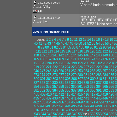
Soutěž
04.03.2004 20:24
V herně bude hromada s
Autor:
Viky
W-MASTERS
04.03.2004 17:22
HEY HEY HEY HEY H
Autor:
lm
SOUTEZ? Nebo sem se b
2001 © Petr "Buchar" Krojzl
1
2
3
4
5
6
7
8
9
10
11
12
13
14
15
16
17
18
19
2
Strana:
40
41
42
43
44
45
46
47
48
49
50
51
52
53
54
55
56
57
5
78
79
80
81
82
83
84
85
86
87
88
89
90
91
92
93
94
95
111
112
113
114
115
116
117
118
119
120
121
122
123
1
138
139
140
141
142
143
144
145
146
147
148
149
150
1
165
166
167
168
169
170
171
172
173
174
175
176
177
1
192
193
194
195
196
197
198
199
200
201
202
203
204
2
219
220
221
222
223
224
225
226
227
228
229
230
231
2
246
247
248
249
250
251
252
253
254
255
256
257
258
2
273
274
275
276
277
278
279
280
281
282
283
284
285
2
300
301
302
303
304
305
306
307
308
309
310
311
312
3
327
328
329
330
331
332
333
334
335
336
337
338
339
3
354
355
356
357
358
359
360
361
362
363
364
365
366
3
381
382
383
384
385
386
387
388
389
390
391
392
393
3
408
409
410
411
412
413
414
415
416
417
418
419
420
4
435
436
437
438
439
440
441
442
443
444
445
446
447
4
462
463
464
465
466
467
468
469
470
471
472
473
474
4
489
490
491
492
493
494
495
496
497
498
499
500
501
5
516
517
518
519
520
521
522
523
524
525
526
527
528
5
543
544
545
546
547
548
549
550
552
553
554
555
5
551