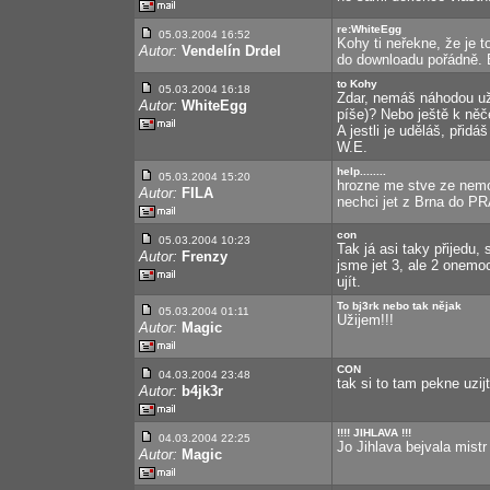
re:WhiteEgg
05.03.2004 16:52
Kohy ti neřekne, že je t
Autor:
Vendelín Drdel
do downloadu pořádně. 
to Kohy
05.03.2004 16:18
Zdar, nemáš náhodou už 
Autor:
WhiteEgg
píše)? Nebo ještě k něč
A jestli je uděláš, přid
W.E.
help........
05.03.2004 15:20
hrozne me stve ze nemo
Autor:
FILA
nechci jet z Brna do P
con
05.03.2004 10:23
Tak já asi taky přijedu
Autor:
Frenzy
jsme jet 3, ale 2 onemo
ujít.
To bj3rk nebo tak nějak
05.03.2004 01:11
Užijem!!!
Autor:
Magic
CON
04.03.2004 23:48
tak si to tam pekne uzijt
Autor:
b4jk3r
!!!! JIHLAVA !!!
04.03.2004 22:25
Jo Jihlava bejvala mistr 
Autor:
Magic