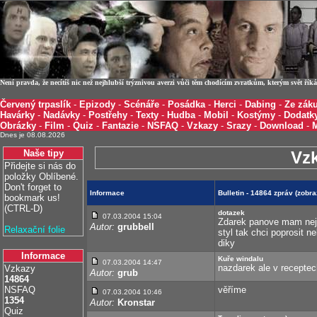
Není pravda, že necítíš nic než nejhlubší trýznivou averzi vůči těm chodícím zvratkům, kterým svět ří
Červený trpaslík
-
Epizody
-
Scénáře
-
Posádka
-
Herci
-
Dabing
-
Ze záku
Havárky
-
Nadávky
-
Postřehy
-
Texty
-
Hudba
-
Mobil
-
Kostýmy
-
Dodatk
Obrázky
-
Film
-
Quiz
-
Fantazie
-
NSFAQ
-
Vzkazy
-
Srazy
-
Download
-
Dnes je 08.08.2026
Naše tipy
Vz
Přidejte si nás do
položky Oblíbené.
Don't forget to
Informace
Bulletin - 14864 zpráv (zobr
bookmark us!
(CTRL-D)
dotazek
07.03.2004 15:04
Zdarek panove mam nejak
Autor:
grubbell
Relaxační folie
styl tak chci poprosit 
diky
Informace
Kuře windalu
07.03.2004 14:47
nazdarek ale v receptec
Vzkazy
Autor:
grub
14864
NSFAQ
věříme
07.03.2004 10:46
1354
Autor:
Kronstar
Quiz