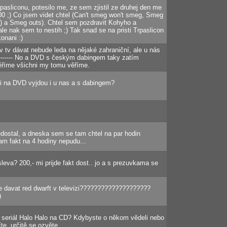
pasliconu, potesilo me, ze sem zjistil ze druhej den me
200 ;) Co jsem videt chtel (Can't smeg won't smeg, Smeg
;) a Smeg outs). Chtel sem pozdravit Kohyho a
le nak sem to nestih ;) Tak snad se na pristi Trpaslicon
onani :)
 v tv dávat nebude leda na nějaké zahraniční, ale u nás
--------- No a DVD s českým dabingem taky zatím
ěříme všichni my tomu věříme.
ici na DVD vyjdou i u nas a s dabingem?
dostal, a dneska sem se tam chtel na par hodin
tam fakt na 4 hodiny nepudu...
eva? 200,- mi prijde fakt dost.. jo a s prezuvkama se
e davat red dwarft v televizi????????????????????
)
seriál Halo Halo na CD? Kdybyste o někom vědeli nebo
te, určitě se ozvěte.