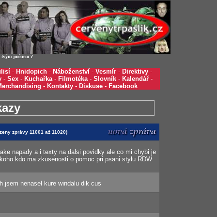
ká tvým jménem ?
lisí
-
Hnidopich
-
Náboženství
-
Vesmír
-
Direktivy
-
y
-
Sex
-
Kuchařka
-
Filmotéka
-
Slovník
-
Kalendář
-
Merchandising
-
Kontakty
-
Diskuse
-
Facebook
kazy
azeny zprávy 11001 až 11020)
e napady a i texty na dalsi povidky ale co mi chybi je
nekoho kdo ma zkusenosti o pomoc pri psani stylu RDW
h jsem nenasel kure windalu dik cus