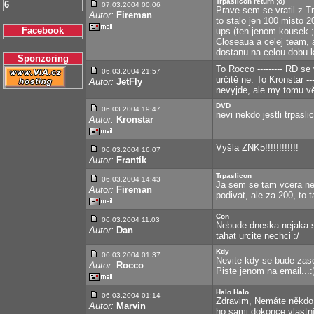
Trpaslicon return ;o)
6
07.03.2004 00:06
Prave sem se vratil z Tr
Autor:
Fireman
to stalo jen 100 misto 
Facebook
ups (ten jenom kousek 
Closeaua a celej team, a
dostanu na celou dobu k
Sponzoring
To Rocco --------- RD se
06.03.2004 21:57
určitě ne. To Kronstar 
Autor:
JetFly
nevyjde, ale my tomu v
DVD
06.03.2004 19:47
nevi nekdo jestli trpasl
Autor:
Kronstar
Vyšla ZNK5!!!!!!!!!!!!
06.03.2004 16:07
Autor:
Frantík
Trpaslicon
06.03.2004 14:43
Ja sem se tam vcera ne
Autor:
Fireman
podivat, ale za 200, to 
Con
06.03.2004 11:03
Nebude dneska nejaka sl
Autor:
Dan
tahat urcite nechci :/
Kdy
06.03.2004 01:37
Nevite kdy se bude zas
Autor:
Rocco
Piste jenom na email...:
Halo Halo
06.03.2004 01:14
Zdravim, Nemáte někdo 
Autor:
Marvin
ho sami dokonce vlastní