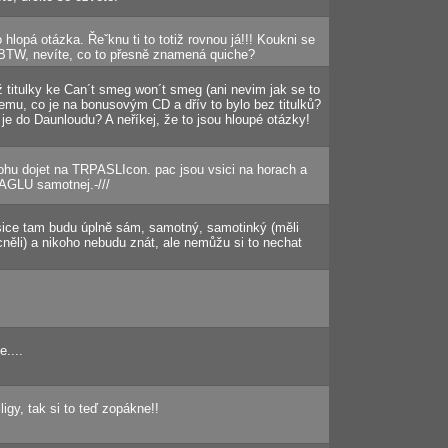
o hlopá otázka. Řeˇknu ti to totiž rovnou já!!! Koukni se
BTW, nevíte, co to přesně znamená quiche?
titulky ke Can´t smeg won´t smeg (ani nevim jak se to
emu, co je na bonusovým CD a dřív to bylo bez titulků?
áš je do Daunloudu? A neříkej, že to jsou hloupé otázky!
hu dojet na TRPASLIcon. pac jsou vsici na horach a
RAGLU samotnej.-///
, sice tam budu úplně sám, samotný, samotinký (měli
cněli) a nikoho nebudu znát, ale nemůžu si to nechat
e....
ligy, tak si to teď zopákne!!