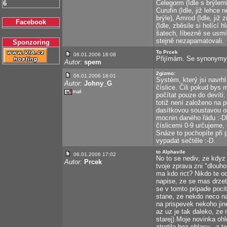
Celegorm (Idle s brýlemi
6
Curufin (Idle, již lehce
brýle), Amrod (Idle, ji
Facebook
(Idle, zběsile si holící
šatech, líbezně se usmív
stejně nezapamatovali.
Sponzoring
To Prcek
06.01.2006 18:08
Přijímám. Se synonymy j
Autor:
spem
2gizmo:
06.01.2006 18:01
Systém, který jsi navrhl
Autor:
Johny_G
číslice. Čili pokud bys 
počítat pouze do devíti
totiž není založeno na 
dasítkovou soustavou od
mocnin daného řádu :-DD
číslicemi 0-9 určujeme, 
Snáze to pochopíte při p
vypadat sečtěle :-D.
to Alphavile
06.01.2006 17:02
No to se nediv, ze kdyz
Autor:
Prcek
tvoje zprava zni "dlouh
ma kdo rict? Nikdo te od
napise, ze se mas drzet
se v tomto pripade pocit
stane, ze nekdo neco na
na prispevek nekoho jine
az uz je tak daleko, ze
starej).Moje novinka oh
ztratila bez ohlasu - z 