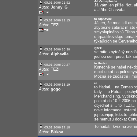
Ad Zeměplocha
05.01.2006 21:52
Já vám jen přišel říct, 
Autor:
Johny_G
a Jiřího Charváta.
to Alphavile
05.01.2006 21:15
Já jen, že moc lidí asi 
Autor:
TEZI
zbytečně zabírat místo?
smysluplného :-) Třeba 
s trpaslikovskou temati
týkajících se Červeného 
@tezi
05.01.2006 20:30
se mito zbytečný nezdá.
Autor:
Alphavile
jednou sem píšu, tak s
to Hadati:
05.01.2006 20:27
Konečně se našel někdo
Autor:
TEZI
moct utkat na poli smysl
Možná se zúčastní i moj
re
05.01.2006 18:19
to Hadati... na Zemeplo
Autor:
gogo
tady... to Petra... poc
Merchandising, vytiskno
pockat do 10.2.2006 na 
objednat si... to TEZI...
nove informace, ostatni d
jej rozvijeji, kdezto tohl
se nemuzu dockat Conu.
To hadati: kvíz na země
05.01.2006 17:18
Autor:
Birkov