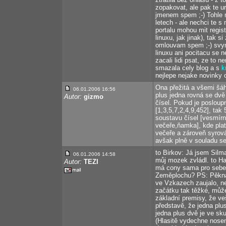
zopakovat, ale pak te 
jmenem spem ;-) Tohle 
letech - ale nechci te s
portalu mohou mit regis
linuxu, jak jinak), tak 
omlouvam spem ;-) svym
linuxu ani pocitacu se n
zacali lidi psat, ze to 
smazala cely blog a s
k
nejlepe nejake novinky o
Ona přežitá a všemi šá
06.01.2006 16:56
plus jedna rovná se dvě
Autor:
gizmo
čísel. Pokud je posloup
[1,3,5,7,2,4,9,452], ta
soustavu čísel [vesmír
večeře,ňamka], kde pla
večeře a zároveň syrov
avšak plně v souladu se
to Birkov: Já jsem Silma
06.01.2006 14:58
můj mozek zvládl. to Ha
Autor:
TEZI
má cony sama pro sebe
Zeměplochu? PS: Pěkná p
ve Vzkazech zaujalo, n
začátku tak těžké, můž
základní premisy, že ve
představě, že jedna plu
jedna plus dvě je ve sk
(Hlasitě vydechne nose