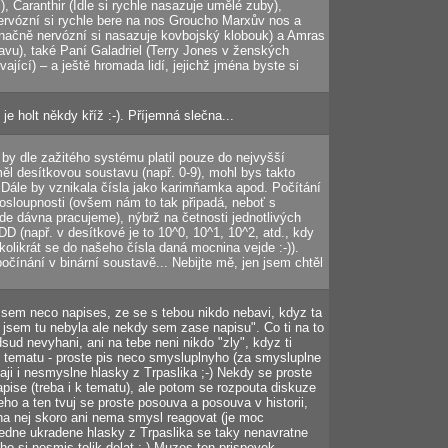
), Caranthir (Idle si rychle nasazuje umělé zuby),
 nervózní si rychle bere na nos Groucho Marxův nos a
ž značně nervózní si nasazuje kovbojský klobouk) a Amras
 hlavu), také Paní Galadriel (Terry Jones v ženských
ající) – a ještě hromada lidí, jejichž jména byste si
e holt někdy kříž :-). Příjemná slečna...
 by dle zažitého systému platil pouze do nejvyšší
měl desítkovou soustavu (např. 0-9), mohl bys takto
. Dále by vznikala čísla jako karimňamka apod. Počítání
posloupnosti (ovšem nám to tak připadá, neboť s
e dávna pracujeme), nýbrž na četnosti jednotlivých
D (např. v desítkové je to 10^0, 10^1, 10^2, atd., kdy
kolikrát se do našeho čísla daná mocnina vejde :-)).
očínání v binární soustavě... Nebijte mě, jen jsem chtěl
 sem neco napises, ze se s tebou nikdo nebavi, kdyz ta
o jsem tu nebyla ale nekdy sem zase napisu". Co ti na to
sud nevyhani, ani na tebe neni nikdo "zly", kdyz ti
 tematu - proste pis neco smysluplnyho (za smysluplne
aji i nesmyslne hlasky z Trpaslika ;-) Nekdy se proste
pise (treba i k tematu), ale potom se rozpouta diskuze
ho a ten tvuj se proste posouva a posouva v historii,
 na nej skoro ani nema smysl reagovat (je moc
ledne ukradene hlasky z Trpaslika se taky nenavratne
toho si nesmis tolik delat ;-) Muzes ten prispevek