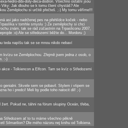
sexa-hedro-dibi-doly-deca-dodron. Všechno ostatní jsou
 Viky: Jak dlouho se k tomu čtení chystáš? Ale
akou Zeměplochu si určitě přečteš. ;-) My tomu věříme!!!
bená asi jako nadrženej pes na přehlídce koček - nebo
Trpaslíka v tomhle smyslu :) Ze zeměplochy si chci
 trochu znám, tak se rád zúčastnín na Trpasliconu 2007,
projde :o) Ale se středozemí běžte do... Mordoru ;)
nu teda napíšu tak se se mnou nikdo nebaví
ím kvízu se Zeměplochou. Zřejmě jsem jedna z osob, o
. :-)
 akce - Tolkiencon a Elfcon. Tam se kvíz o Středozemi
to genialni. Skvele sem se pobavil. Stylem i vtipem se
na ho i predci! Meli by podle toho natocit dil! ;-)
 žert. Pokud ne, táhni na fórum skupiny Oceán, třeba,
 na Středozem ať to tu máme všechno pěkně
tl Silmarilion? Dle mého názoru nej knihu od Tolkiena.