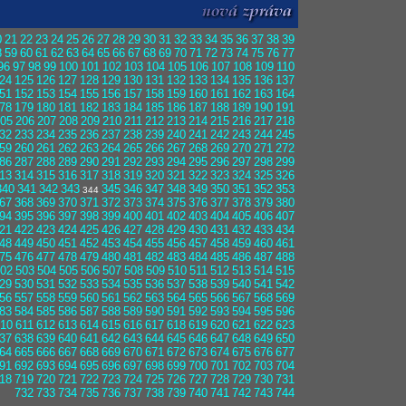
0
21
22
23
24
25
26
27
28
29
30
31
32
33
34
35
36
37
38
39
8
59
60
61
62
63
64
65
66
67
68
69
70
71
72
73
74
75
76
77
96
97
98
99
100
101
102
103
104
105
106
107
108
109
110
24
125
126
127
128
129
130
131
132
133
134
135
136
137
51
152
153
154
155
156
157
158
159
160
161
162
163
164
78
179
180
181
182
183
184
185
186
187
188
189
190
191
05
206
207
208
209
210
211
212
213
214
215
216
217
218
32
233
234
235
236
237
238
239
240
241
242
243
244
245
59
260
261
262
263
264
265
266
267
268
269
270
271
272
86
287
288
289
290
291
292
293
294
295
296
297
298
299
13
314
315
316
317
318
319
320
321
322
323
324
325
326
340
341
342
343
345
346
347
348
349
350
351
352
353
344
67
368
369
370
371
372
373
374
375
376
377
378
379
380
94
395
396
397
398
399
400
401
402
403
404
405
406
407
21
422
423
424
425
426
427
428
429
430
431
432
433
434
48
449
450
451
452
453
454
455
456
457
458
459
460
461
75
476
477
478
479
480
481
482
483
484
485
486
487
488
02
503
504
505
506
507
508
509
510
511
512
513
514
515
29
530
531
532
533
534
535
536
537
538
539
540
541
542
56
557
558
559
560
561
562
563
564
565
566
567
568
569
83
584
585
586
587
588
589
590
591
592
593
594
595
596
10
611
612
613
614
615
616
617
618
619
620
621
622
623
37
638
639
640
641
642
643
644
645
646
647
648
649
650
64
665
666
667
668
669
670
671
672
673
674
675
676
677
91
692
693
694
695
696
697
698
699
700
701
702
703
704
18
719
720
721
722
723
724
725
726
727
728
729
730
731
732
733
734
735
736
737
738
739
740
741
742
743
744