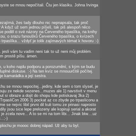
abyste se mnou nepočítali. Čtu jen klasiku. Johna Irvinga
nezajímá, žes tady dlouho nic nepnapsala, tak proč
 A když už sem jednou píšeš, tak piš alespoň něco
se poděl o své názory na Červeného trpaslíka, na knihy
kou, o srazu fanoušků Červeného trpaslíka, o kvízech
trpaslíka... vždyť je tolik zajímavých témat k hovoru :-)
 jesli vám tu vadim neni tak to už neni můj problém.
em prostě píšu. ámen.
, u koho najdu podporu a porozumění, s kým se budu
uplné diskuse. :-) Na ten kvíz se mnouurčitě počítej.
e kamarádka a její sestra.
chu se mnou nepocitej...jediny, kde sem o tom slysel, je
hybuju ze nekde sezenes...muzes ale 1) navstivit v menu
ut si obraze a dojit do shopu kde potiskavaj 3ka 2)
TrpasliCon 2006 3) pockat az co zbyde po trpasliconu a
 me se nejvic libil prvni dil kuli tomu ze prinasi naprosto
ily jsou sice lepe prelozeny ale kopiruji serial a akorat
e je zcela nove... A to se mi na tom libi... Jinak btw....uz
..;-)
plochu je moooc dobrej nápad. Už aby tu byl.