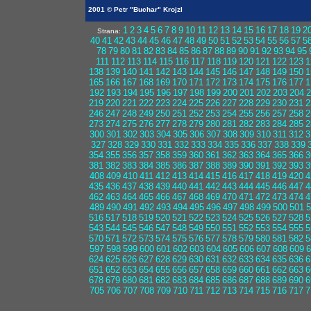
2001 © Petr "Buchar" Krojzl
1
2
3
4
5
6
7
8
9
10
11
12
13
14
15
16
17
18
19
2
Strana:
40
41
42
43
44
45
46
47
48
49
50
51
52
53
54
55
56
57
5
78
79
80
81
82
83
84
85
86
87
88
89
90
91
92
93
94
95
111
112
113
114
115
116
117
118
119
120
121
122
123
1
138
139
140
141
142
143
144
145
146
147
148
149
150
1
165
166
167
168
169
170
171
172
173
174
175
176
177
1
192
193
194
195
196
197
198
199
200
201
202
203
204
2
219
220
221
222
223
224
225
226
227
228
229
230
231
2
246
247
248
249
250
251
252
253
254
255
256
257
258
2
273
274
275
276
277
278
279
280
281
282
283
284
285
2
300
301
302
303
304
305
306
307
308
309
310
311
312
3
327
328
329
330
331
332
333
334
335
336
337
338
339
354
355
356
357
358
359
360
361
362
363
364
365
366
3
381
382
383
384
385
386
387
388
389
390
391
392
393
3
408
409
410
411
412
413
414
415
416
417
418
419
420
4
435
436
437
438
439
440
441
442
443
444
445
446
447
4
462
463
464
465
466
467
468
469
470
471
472
473
474
4
489
490
491
492
493
494
495
496
497
498
499
500
501
5
516
517
518
519
520
521
522
523
524
525
526
527
528
5
543
544
545
546
547
548
549
550
551
552
553
554
555
5
570
571
572
573
574
575
576
577
578
579
580
581
582
5
597
598
599
600
601
602
603
604
605
606
607
608
609
6
624
625
626
627
628
629
630
631
632
633
634
635
636
6
651
652
653
654
655
656
657
658
659
660
661
662
663
6
678
679
680
681
682
683
684
685
686
687
688
689
690
6
705
706
707
708
709
710
711
712
713
714
715
716
717
7