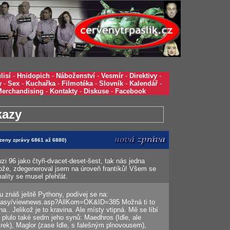
lisí
-
Hnidopich
-
Náboženství
-
Vesmír
-
Direktivy
-
y
-
Sex
-
Kuchařka
-
Filmotéka
-
Slovník
-
Kalendář
-
Merchandising
-
Kontakty
-
Diskuse
-
Facebook
kazy
azeny zprávy 6861 až 6880)
i 96 jako čtyři-dvacet-deset-šest, tak nás jedna
ože, zdegeneroval jsem na úroveň frantíků! Všem se
lity se musel přehřát.
nu znáš ještě Pythony, podívej se na:
antasy/viewnews.asp?AllKom=OK&ID=385 Možná ti to
a.. Jelikož je to kravina. Ale místy vtipná. Mě se líbí
 plulo také sedm jeho synů: Maedhros (Idle, ale
írek), Maglor (zase Idle, s falešným plnovousem),