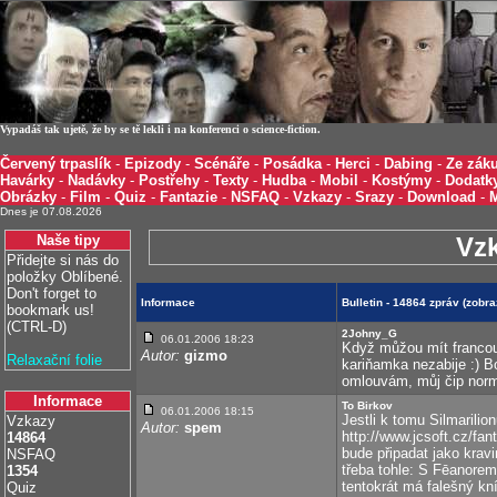
Vypadáš tak ujetě, že by se tě lekli i na konferenci o science-fiction.
Červený trpaslík
-
Epizody
-
Scénáře
-
Posádka
-
Herci
-
Dabing
-
Ze záku
Havárky
-
Nadávky
-
Postřehy
-
Texty
-
Hudba
-
Mobil
-
Kostýmy
-
Dodatk
Obrázky
-
Film
-
Quiz
-
Fantazie
-
NSFAQ
-
Vzkazy
-
Srazy
-
Download
-
Dnes je 07.08.2026
Naše tipy
Vz
Přidejte si nás do
položky Oblíbené.
Don't forget to
Informace
Bulletin - 14864 zpráv (zobr
bookmark us!
(CTRL-D)
2Johny_G
06.01.2006 18:23
Když můžou mít francouz
Autor:
gizmo
Relaxační folie
kariňamka nezabije :) B
omlouvám, můj čip norma
Informace
To Birkov
06.01.2006 18:15
Jestli k tomu Silmarilio
Vzkazy
Autor:
spem
http://www.jcsoft.cz/f
14864
bude připadat jako kravin
NSFAQ
třeba tohle: S Fēanorem
1354
tentokrát má falešný kn
Quiz