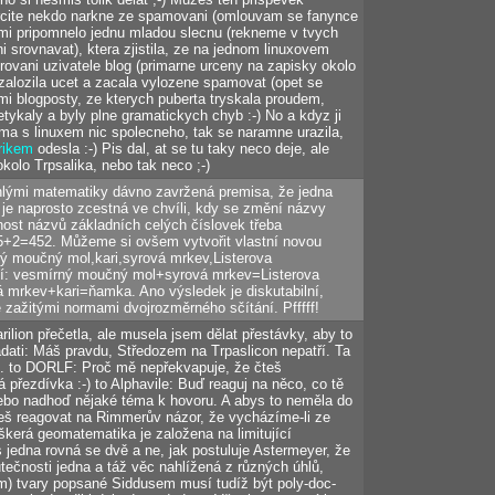
urcite nekdo narkne ze spamovani (omlouvam se fanynce
mi pripomnelo jednu mladou slecnu (rekneme v tvych
 ni srovnavat), ktera zjistila, ze na jednom linuxovem
trovani uzivatele blog (primarne urceny na zapisky okolo
si zalozila ucet a zacala vylozene spamovat (opet se
i blogposty, ze kterych puberta tryskala proudem,
etykaly a byly plne gramatickych chyb :-) No a kdyz ji
nema s linuxem nic spolecneho, tak se naramne urazila,
rikem
odesla :-) Pis dal, at se tu taky neco deje, ale
kolo Trpsalika, nebo tak neco ;-)
hlými matematiky dávno zavržená premisa, že jedna
 je naprosto zcestná ve chvíli, kdy se změní názvy
nost názvů základních celých číslovek třeba
k 5+2=452. Můžeme si ovšem vytvořit vlastní novou
ný moučný mol,kari,syrová mrkev,Listerova
tí: vesmírný moučný mol+syrová mrkev=Listerova
á mrkev+kari=ňamka. Ano výsledek je diskutabilní,
 zažitými normami dvojrozměrného sčítání. Pfffff!
rilion přečetla, ale musela jsem dělat přestávky, aby to
dati: Máš pravdu, Středozem na Trpaslicon nepatří. Ta
. to DORLF: Proč mě nepřekvapuje, že čteš
řezdívka :-) to Alphavile: Buď reaguj na něco, co tě
ebo nadhoď nějaké téma k hovoru. A abys to neměla do
eš reagovat na Rimmerův názor, že vycházíme-li ze
škerá geomatematika je založena na limitující
s jedna rovná se dvě a ne, jak postuluje Astermeyer, že
utečnosti jedna a táž věc nahlížená z různých úhlů,
m) tvary popsané Siddusem musí tudíž být poly-doc-