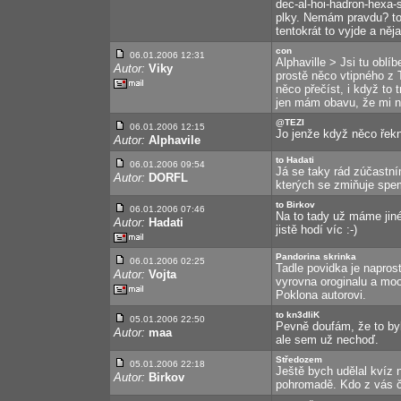
dec-al-hoi-hadron-hexa-
plky. Nemám pravdu? to
tentokrát to vyjde a něj
con
06.01.2006 12:31
Alphaville > Jsi tu oblí
Autor:
Viky
prostě něco vtipného z 
něco přečíst, i když to
jen mám obavu, že mi ne
@TEZI
06.01.2006 12:15
Jo jenže když něco řek
Autor:
Alphavile
to Hadati
06.01.2006 09:54
Já se taky rád zúčastn
Autor:
DORFL
kterých se zmiňuje spem
to Birkov
06.01.2006 07:46
Na to tady už máme jiné
Autor:
Hadati
jistě hodí víc :-)
Pandorina skrinka
06.01.2006 02:25
Tadle povidka je napros
Autor:
Vojta
vyrovna oroginalu a mooz
Poklona autorovi.
to kn3dliK
05.01.2006 22:50
Pevně doufám, že to byl
Autor:
maa
ale sem už nechoď.
Středozem
05.01.2006 22:18
Ještě bych udělal kvíz
Autor:
Birkov
pohromadě. Kdo z vás če