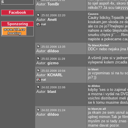
6
to sjel aspoň 4x, skoro 
Autor:
TomBr
někdo?? Já scu takýýý
Facebook
Cauves
25.02.2006 22:20
Cauky lidicky,Trpaslik
Autor:
Anett
koukam,jen skoda ze dav
Sponzoring
ale co ze jo??nejlepsi j
nahore a nebo blejskatk
snurku chytni ji´´.....Ri
napiste a pokecame.cauv
To blast,Krchal
25.02.2006 13:35
DDC+ nebo nejaka jina 
Autor:
dildoo
A všimli jste si v jedn
25.02.2006 11:29
vylepené kolem zrcadla 
Autor:
gizmo
to blast
25.02.2006 10:04
jo vzpominas si na tu s
Autor:
KCHARL
jo?:))
to dildoo
24.02.2006 22:06
kdyby 'ses o to zajimal 
Autor:
blast
a mozna i vydal na DVD.
vsichni distributori mel
se k tomu musime dost
to blast,to all
24.02.2006 21:24
ja rikam ze sem usnul a
Autor:
dildoo
uplnej mimon.Tak je film
myslim ze si tady znas 
mame davat pozor.