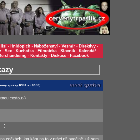
lisí
-
Hnidopich
-
Náboženství
-
Vesmír
-
Direktivy
-
y
-
Sex
-
Kuchařka
-
Filmotéka
-
Slovník
-
Kalendář
-
Merchandising
-
Kontakty
-
Diskuse
-
Facebook
kazy
azeny zprávy 6381 až 6400)
utnou cestou:-)
:-)
na cdčkách, koukám na to v práci při svačině, už sem