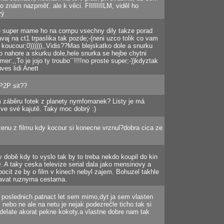
to znám nazpměť. ale k věci. FIIIIIIILM, viděl ho
ýý
 je super mame ho na compu vsechny dily takze porad
aj na ct1 trpaslika tak pozde;-(neni uzco tolik co vam
e koucour;0)))))),,Vidis??Mas blejskatko dole a snurku
o nahore a skurku dole,hele snurka se hejbe chytni
mmer:,,To je jojo ty troubo´´!!!!no proste super;-))kdyztak
es lidi Anett
P2P sit??
om záběru fotek z planety nymfomanek? Listy je má
ve své kajutě. Taky moc dobrý :)
cenu z filmu kdy kocour si konecne vrznul?dobra cica ze
v době kdy to vyslo tak by to treba nekdo koupil do kin
 A taky ceska televize serial dala jako mensinovy a
i pocit ze by o film v kinech nebyl zajem. Bohuzel takhle
avat ruznyma cestama.
 poslednich patnact let sem mimo,dyt ja sem vlasten
 nebo ne ale na netu je nejak podezrečle ticho.tak si
delate akorat pekne kokoty.a vlastne dobre nam tak