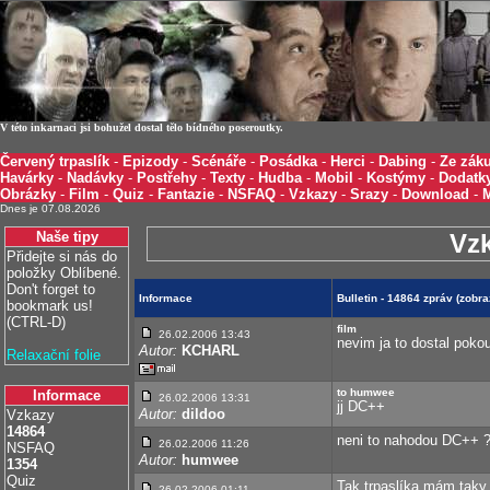
V této inkarnaci jsi bohužel dostal tělo bídného poseroutky.
Červený trpaslík
-
Epizody
-
Scénáře
-
Posádka
-
Herci
-
Dabing
-
Ze záku
Havárky
-
Nadávky
-
Postřehy
-
Texty
-
Hudba
-
Mobil
-
Kostýmy
-
Dodatk
Obrázky
-
Film
-
Quiz
-
Fantazie
-
NSFAQ
-
Vzkazy
-
Srazy
-
Download
-
Dnes je 07.08.2026
Naše tipy
Vz
Přidejte si nás do
položky Oblíbené.
Don't forget to
Informace
Bulletin - 14864 zpráv (zobr
bookmark us!
(CTRL-D)
film
26.02.2006 13:43
nevim ja to dostal poko
Autor:
KCHARL
Relaxační folie
to humwee
Informace
26.02.2006 13:31
jj DC++
Autor:
dildoo
Vzkazy
14864
neni to nahodou DC++ ? 
26.02.2006 11:26
NSFAQ
Autor:
humwee
1354
Quiz
Tak trpaslíka mám taky 
26.02.2006 01:11