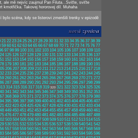
t, ale mě nejvíc zaujmul Pan Filuta...Sviťte, sviťte
rt kmotřička. Takovej hororovej díl. Muhaha
 bylo scéna, kdy se listerovi zmenšili trenky v epizodě
0
21
22
23
24
25
26
27
28
29
30
31
32
33
34
35
36
37
38
39
8
59
60
61
62
63
64
65
66
67
68
69
70
71
72
73
74
75
76
77
96
97
98
99
100
101
102
103
104
105
106
107
108
109
110
24
125
126
127
128
129
130
131
132
133
134
135
136
137
51
152
153
154
155
156
157
158
159
160
161
162
163
164
78
179
180
181
182
183
184
185
186
187
188
189
190
191
05
206
207
208
209
210
211
212
213
214
215
216
217
218
32
233
234
235
236
237
238
239
240
241
242
243
244
245
59
260
261
262
263
264
265
266
267
268
269
270
271
272
86
287
288
289
290
291
292
293
294
295
296
297
298
299
313
314
315
316
317
318
319
321
322
323
324
325
326
320
40
341
342
343
344
345
346
347
348
349
350
351
352
353
67
368
369
370
371
372
373
374
375
376
377
378
379
380
94
395
396
397
398
399
400
401
402
403
404
405
406
407
21
422
423
424
425
426
427
428
429
430
431
432
433
434
48
449
450
451
452
453
454
455
456
457
458
459
460
461
75
476
477
478
479
480
481
482
483
484
485
486
487
488
02
503
504
505
506
507
508
509
510
511
512
513
514
515
29
530
531
532
533
534
535
536
537
538
539
540
541
542
56
557
558
559
560
561
562
563
564
565
566
567
568
569
83
584
585
586
587
588
589
590
591
592
593
594
595
596
10
611
612
613
614
615
616
617
618
619
620
621
622
623