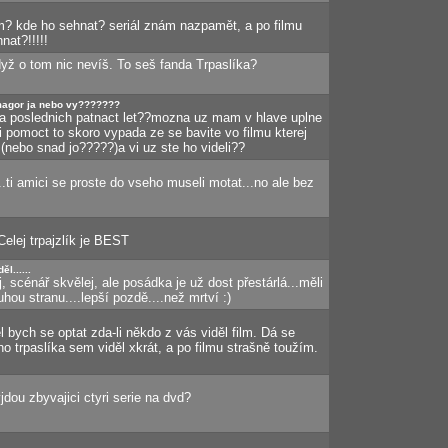
ilm? kde ho sehnat? seriál znám nazpamět, a po filmu
at?!!!!!
yž o tom nic nevíš. To seš fanda Trpaslíka?
magor ja nebo vy???????
za poslednich patnact let??mozna uz mam v hlave uplne
pomoct to skoro vypada ze se bavite vo filmu kterej
(nebo snad jo?????)a vi uz ste ho videli??
.ti amici se proste do vseho museli motat...no ale bez
Celej trpajzlík je BEST
l......
, scénář skvělej, ale posádka je už dost přestárlá...měli
ruhou stranu....lepší pozdě....než mrtví :)
 bych se optat zda-li někdo z vás viděl film. Dá se
 trpaslíka sem viděl xkrát, a po filmu strašně toužím.
jdou zbyvajici ctyri serie na dvd?