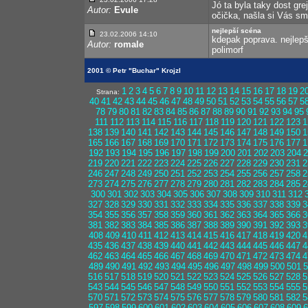
Jó ta byla taky dost grej
Autor:
Evule
očička, našla si Vás sm
nejlepší scéna
23.02.2006 14:10
kdepak poprava. nejlepší
Autor:
romale
polimorf
2001 © Petr "Buchar" Krojzl
1
2
3
4
5
6
7
8
9
10
11
12
13
14
15
16
17
18
19
2
Strana:
40
41
42
43
44
45
46
47
48
49
50
51
52
53
54
55
56
57
5
78
79
80
81
82
83
84
85
86
87
88
89
90
91
92
93
94
95
111
112
113
114
115
116
117
118
119
120
121
122
123
1
138
139
140
141
142
143
144
145
146
147
148
149
150
1
165
166
167
168
169
170
171
172
173
174
175
176
177
1
192
193
194
195
196
197
198
199
200
201
202
203
204
2
219
220
221
222
223
224
225
226
227
228
229
230
231
2
246
247
248
249
250
251
252
253
254
255
256
257
258
2
273
274
275
276
277
278
279
280
281
282
283
284
285
2
300
301
302
303
304
305
306
307
308
309
310
311
312
327
328
329
330
331
332
333
334
335
336
337
338
339
3
354
355
356
357
358
359
360
361
362
363
364
365
366
3
381
382
383
384
385
386
387
388
389
390
391
392
393
3
408
409
410
411
412
413
414
415
416
417
418
419
420
4
435
436
437
438
439
440
441
442
443
444
445
446
447
4
462
463
464
465
466
467
468
469
470
471
472
473
474
4
489
490
491
492
493
494
495
496
497
498
499
500
501
5
516
517
518
519
520
521
522
523
524
525
526
527
528
5
543
544
545
546
547
548
549
550
551
552
553
554
555
5
570
571
572
573
574
575
576
577
578
579
580
581
582
5
597
598
599
600
601
602
603
604
605
606
607
608
609
6