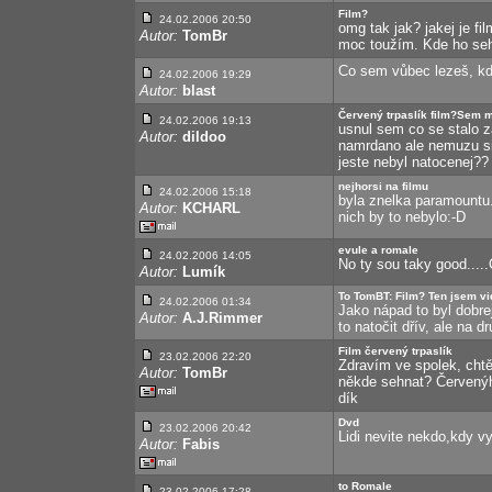
Film?
24.02.2006 20:50
omg tak jak? jakej je f
Autor:
TomBr
moc toužím. Kde ho sehn
Co sem vůbec lezeš, kd
24.02.2006 19:29
Autor:
blast
Červený trpaslík film?Sem 
24.02.2006 19:13
usnul sem co se stalo 
Autor:
dildoo
namrdano ale nemuzu si 
jeste nebyl natocenej?? 
nejhorsi na filmu
24.02.2006 15:18
byla znelka paramountu.
Autor:
KCHARL
nich by to nebylo:-D
evule a romale
24.02.2006 14:05
No ty sou taky good.....
Autor:
Lumík
To TomBT: Film? Ten jsem vidě
24.02.2006 01:34
Jako nápad to byl dobrej
Autor:
A.J.Rimmer
to natočit dřív, ale na d
Film červený trpaslík
23.02.2006 22:20
Zdravím ve spolek, chtěl
Autor:
TomBr
někde sehnat? Červenýho
dík
Dvd
23.02.2006 20:42
Lidi nevite nekdo,kdy vy
Autor:
Fabis
to Romale
23.02.2006 17:28