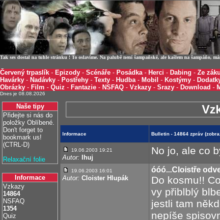
Tak ses dostal na tuhle stránku ! To oslavíme. Na palubě není šampaňské, ale kašlem na šampáňo, m
Červený trpaslík
-
Epizody
-
Scénáře
-
Posádka
-
Herci
-
Dabing
-
Ze záku
Havárky
-
Nadávky
-
Postřehy
-
Texty
-
Hudba
-
Mobil
-
Kostýmy
-
Dodatk
Obrázky
-
Film
-
Quiz
-
Fantazie
-
NSFAQ
-
Vzkazy
-
Srazy
-
Download
-
Dnes je 08.08.2026
Naše tipy
Vz
Přidejte si nás do
položky Oblíbené.
Don't forget to
Informace
Bulletin - 14864 zpráv (zob
bookmark us!
(CTRL-D)
No jo, ale co 
19.06.2003 19:21
Autor:
Ihuj
Relaxační folie
óóó...Cloistře odv
19.06.2003 16:01
Informace
Autor:
Cloister Hlupák
Do kosmu!! Co 
Vzkazy
vy přiblblý blb
14864
NSFAQ
jestli tam něk
1354
nepíše spisovn
Quiz