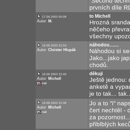
"Second techni
prvních díle 
to Michell
17.06.2003 00:08
Autor:
M.
Hrozná sranda..
něčeho převra
všechny upozo
náhodou........
16.06.2003 22:54
Autor:
Cloister Hlupák
Náhodou si se
Jako...jako jap
chodů.
děkuji
16.06.2003 22:40
Autor:
Michell
Ještě jednou: d
anketě a vypad
je to tak... tak.
Jo a to "i" nap
16.06.2003 22:36
Autor:
Michell
čert nechtěl - 
za pozornost.
přiblblých kec