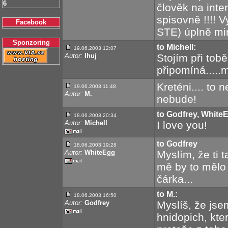
6
člověk na inte
spisovně !!!! 
Facebook
STE) úplně mim
Sponzoring
to Michell:
19.06.2003 12:07
Autor:
Ihuj
Stojím při tobě
připomíná.....
Kreténi.... to 
19.06.2003 11:48
Autor:
M.
nebude!
to Godfrey, White
18.06.2003 20:34
Autor:
Michell
I love you!
to Godfrey
18.06.2003 19:28
Autor:
WhiteEgg
Myslím, že ti 
mě by to mělo 
čárka...
to M.:
18.06.2003 16:50
Autor:
Godfrey
Myslíš, že jse
hnidopich, kte