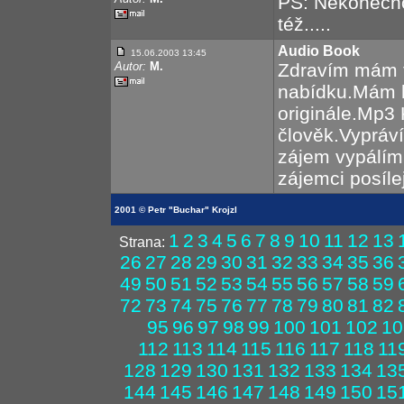
PS: Nekonečno
též.....
Audio Book
15.06.2003 13:45
Autor:
M.
Zdravím mám 
nabídku.Mám k
originále.Mp3 
člověk.Vypráví
zájem vypálím 
zájemci posílej
2001 © Petr "Buchar" Krojzl
1
2
3
4
5
6
7
8
9
10
11
12
13
Strana:
26
27
28
29
30
31
32
33
34
35
36
49
50
51
52
53
54
55
56
57
58
59
72
73
74
75
76
77
78
79
80
81
82
95
96
97
98
99
100
101
102
10
112
113
114
115
116
117
118
11
128
129
130
131
132
133
134
13
144
145
146
147
148
149
150
15