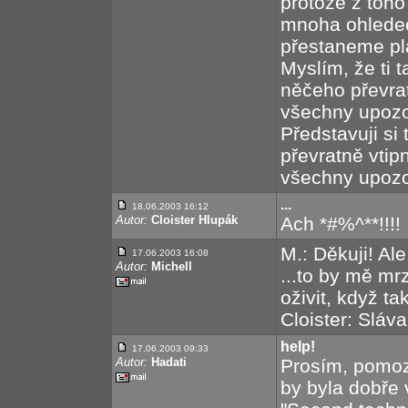
protože z toho
mnoha ohledech
přestaneme plá
Myslím, že ti t
něčeho převra
všechny upozor
Představuji si 
převratně vti
všechny upozor
...
18.06.2003 16:12
Autor:
Cloister Hlupák
Ach *#%^**!!!!
M.: Děkuji! Al
17.06.2003 16:08
Autor:
Michell
...to by mě mr
oživit, když ta
Cloister: Sláva!
help!
17.06.2003 09:33
Autor:
Hadati
Prosím, pomoz
by byla dobře 