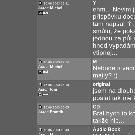
Y
16.06.2003 22:31
Autor:
Michell
ehm... Nevim je
příspěvku doce
tam napsal "i"
smůlu, že pok
jednou za půl 
hned vypadám j
vtipnej...
M.
16.06.2003 22:24
Autor:
Michell
Nebude ti vadi
maily? :)
original
16.06.2003 16:18
Autor:
tom
jsem na dlouho
poslat tak me 
CD
15.06.2003 20:05
Autor:
Frantík
Bral bych to k
takže nic....
Audio Book
15.06.2003 13:49
Autor:
M.