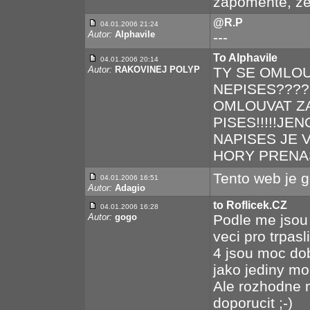
zapomeňte, že 
@R.P
04.01.2006 21:24
Autor:
Alphavile
---
To Alphavile
04.01.2006 20:14
Autor:
RAKOVINEJ POLYP
TY SE OMLOU
NEPISES????
OMLOUVAT Z
PISES!!!!!J
NAPISES JE 
HORY PRENASI
Tento web je g
04.01.2006 16:51
Autor:
Adagio
to Roflicek.CZ
04.01.2006 16:28
Autor:
gogo
Podle me jsou
veci pro trpasl
4 jsou moc dob
jako jediny mo
Ale rozhodne 
doporucit ;-)