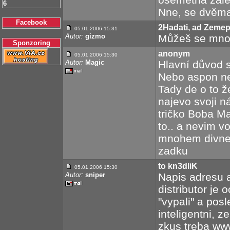
6
Nne, se dvěm
Facebook
2Hadati, ad Zemep
05.01.2006 15:31
Autor:
gizmo
Můžeš se mnou
Sponzoring
anonym
05.01.2006 15:30
Autor:
Magic
Hlavní důvod s
Nebo aspon nek
Tady de o to ž
najevo svoji n
tričko Boba Ma
to.. a nevim vo
mnohem divnejs
zadku
to kn3dliK
05.01.2006 15:30
Autor:
sniper
Napis adresu a
distributor je 
"vypali" a posl
inteligentni, 
zkus treba ww