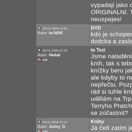
vypadaji jako o
ORIGINALNI. T
neuspejes!
DVD
05.01.2006 14:41
Autor:
kn3dliK
kdo je schope
dvdcka a zasla
to Tezi
05.01.2006 07:52
Autor:
Hadati
Jsme naladěni
knih, tak s teb
knížky beru ja
ale kdyby to n
nepřečtu. Pozp
rád si tuhle k
udělám na Trp
Terryho Pratch
se zúčastnit?
Knihy
04.01.2006 22:47
Autor:
Johny_G
Já četl zatím 