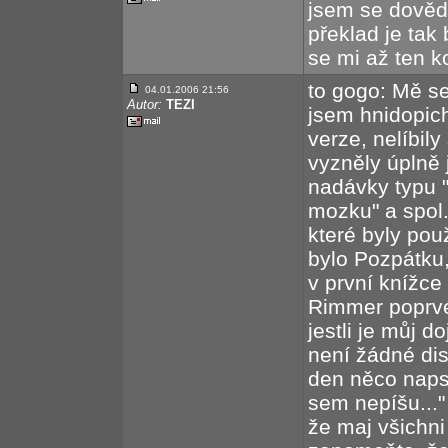
jsem se dovědě
překlad je tak 
se mi až ten k
to gogo: Mě se
04.01.2006 21:56
Autor:
TEZI
jsem hnidopich
verze, nelíbil
vyzněly úplně j
nadávky typu 
mozku" a spol. 
které byly pou
bylo Pozpátku,
v první knížce 
Rimmer poprvé 
jestli je můj 
není žádné di
den něco napsa
sem nepíšu..."
že maj všichn