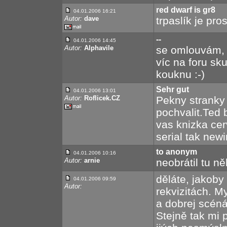
red dwarf is gr8
04.01.2006 16:21
Autor:
dave
trpaslík je pro
--
04.01.2006 14:45
Autor:
Alphavile
se omlouvám, 
víc na foru sk
kouknu :-)
Sehr gut
04.01.2006 13:01
Autor:
Roflicek.CZ
Pekny stranky
pochvalit.Ted b
vas knizka cer
serial tak new
to anonym
04.01.2006 10:16
Autor:
arnie
neobrátil tu n
děláte, jakoby
04.01.2006 09:59
Autor:
rekvizitách. My
a dobrej scéná
Stejně tak mi 