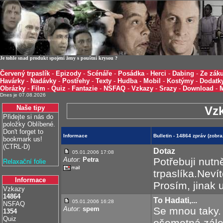
Je tohle snad produkt spojení ženy s pouštní krysou ?
Červený trpaslík
-
Epizody
-
Scénáře
-
Posádka
-
Herci
-
Dabing
-
Ze záku
Havárky
-
Nadávky
-
Postřehy
-
Texty
-
Hudba
-
Mobil
-
Kostýmy
-
Dodatk
Obrázky
-
Film
-
Quiz
-
Fantazie
-
NSFAQ
-
Vzkazy
-
Srazy
-
Download
-
Dnes je 07.08.2026
Naše tipy
Vz
Přidejte si nás do
položky Oblíbené.
Don't forget to
Informace
Bulletin - 14864 zpráv (zobr
bookmark us!
(CTRL-D)
Dotaz
05.01.2006 17:08
Autor:
Petra
Potřebuji nutn
Relaxační folie
trpaslíka.Nev
Informace
Prosím, jinak 
Vzkazy
14864
To Hadati,...
05.01.2006 16:28
NSFAQ
Autor:
spem
Se mnou taky. 
1354
Quiz
ošemetná zálež