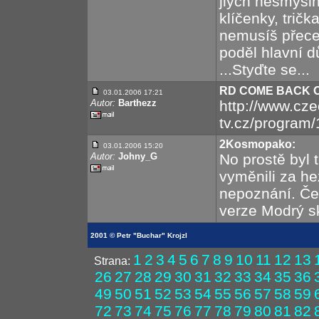
jiých nesmýsln
klíčenky, trička
nemusíš přece
poděl hlavní d
...Styďte se...
RD COME BACK 
03.01.2006 17:21
Autor:
Barthezz
http://www.cze
tv.cz/program
2Kosmopako:
03.01.2006 15:20
Autor:
Johny_G
No prostě byl 
vyměnili za he
nepoznání. Čer
verze Modrý sk
2001 © Petr "Buchar" Krojzl
1
2
3
4
5
6
7
8
9
10
11
12
13
Strana:
26
27
28
29
30
31
32
33
34
35
36
49
50
51
52
53
54
55
56
57
58
59
72
73
74
75
76
77
78
79
80
81
82