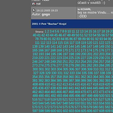
účasti v soutěži :-)
to KCHARL
19.12.2005 19:23
boj se mistre Vindu....
Autor:
gogo
:-DDD
2001 © Petr "Buchar" Krojzl
1
2
3
4
5
6
7
8
9
10
11
12
13
14
15
16
17
18
19
2
Strana:
40
41
42
43
44
45
46
47
48
49
50
51
52
53
54
55
56
57
5
78
79
80
81
82
83
84
85
86
87
88
89
90
91
92
93
94
95
111
112
113
114
115
116
117
118
119
120
121
122
123
1
138
139
140
141
142
143
144
145
146
147
148
149
150
1
165
166
167
168
169
170
171
172
173
174
175
176
177
1
192
193
194
195
196
197
198
199
200
201
202
203
204
2
219
220
221
222
223
224
225
226
227
228
229
230
231
2
246
247
248
249
250
251
252
253
254
255
256
257
258
2
273
274
275
276
277
278
279
280
281
282
283
284
285
2
300
301
302
303
304
305
306
307
308
309
310
311
312
3
327
328
329
330
331
332
333
334
335
336
337
338
339
354
355
356
357
358
359
360
361
362
363
364
365
366
3
381
382
383
384
385
386
387
388
389
390
391
392
393
3
408
409
410
411
412
413
414
415
416
417
418
419
420
4
435
436
437
438
439
440
441
442
443
444
445
446
447
4
462
463
464
465
466
467
468
469
470
471
472
473
474
4
489
490
491
492
493
494
495
496
497
498
499
500
501
5
516
517
518
519
520
521
522
523
524
525
526
527
528
5
543
544
545
546
547
548
549
550
551
552
553
554
555
5
570
571
572
573
574
575
576
577
578
579
580
581
582
5
597
598
599
600
601
602
603
604
605
606
607
608
609
6