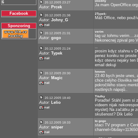
Dostihy
6
20.12.2005 23:27
Ja mam OpenOffice.org 2
Autor:
Prcek
Facebook
2Typek:
20.12.2005 21:36
Máš Office, nebo použív
Autor:
Johny_G
Sponzoring
verim
20.12.2005 21:31
tag uz tohmu verim....
Autor:
gogo
Nekonecnej zpival pro VyH
...
20.12.2005 21:24
prosim kdyz stahnu v 
Autor:
Typek
penez koniku no proste
kdyz otevru nejaky ten 
email dekuji
hmmm
20.12.2005 20:30
23:40 bych jeste unes, a
Autor:
Magic
chce celýho člověka neb
pokročilého stavu ment
rostliných nápojů..
Titulky
20.12.2005 19:40
Poraďte! Stáhl jsem si 
Autor:
Lelio
videem nijak nekorespo
myslet) Na začátku je 
skušenost? Dík Lelio
to gogo
20.12.2005 18:33
staci TV program z Cent
Autor:
sniper
channel=0&day=113650