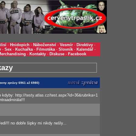
lisí
-
Hnidopich
-
Náboženství
-
Vesmír
-
Direktivy
-
y
-
Sex
-
Kuchařka
-
Filmotéka
-
Slovník
-
Kalendář
-
Merchandising
-
Kontakty
-
Diskuse
-
Facebook
kazy
azeny zprávy 6961 až 6980)
o kdyby: http://testy.atlas.cz/test.aspx?id=36&rubrika=1
traadmirála!!!
di!!! no dobře šipky mi nikdy nešly...