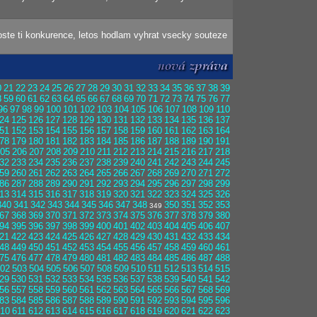
 roste ti konkurence, letos hodlam vyhrat vsecky souteze
0
21
22
23
24
25
26
27
28
29
30
31
32
33
34
35
36
37
38
39
8
59
60
61
62
63
64
65
66
67
68
69
70
71
72
73
74
75
76
77
96
97
98
99
100
101
102
103
104
105
106
107
108
109
110
24
125
126
127
128
129
130
131
132
133
134
135
136
137
51
152
153
154
155
156
157
158
159
160
161
162
163
164
78
179
180
181
182
183
184
185
186
187
188
189
190
191
05
206
207
208
209
210
211
212
213
214
215
216
217
218
32
233
234
235
236
237
238
239
240
241
242
243
244
245
59
260
261
262
263
264
265
266
267
268
269
270
271
272
86
287
288
289
290
291
292
293
294
295
296
297
298
299
13
314
315
316
317
318
319
320
321
322
323
324
325
326
340
341
342
343
344
345
346
347
348
350
351
352
353
349
67
368
369
370
371
372
373
374
375
376
377
378
379
380
94
395
396
397
398
399
400
401
402
403
404
405
406
407
21
422
423
424
425
426
427
428
429
430
431
432
433
434
48
449
450
451
452
453
454
455
456
457
458
459
460
461
75
476
477
478
479
480
481
482
483
484
485
486
487
488
02
503
504
505
506
507
508
509
510
511
512
513
514
515
29
530
531
532
533
534
535
536
537
538
539
540
541
542
56
557
558
559
560
561
562
563
564
565
566
567
568
569
83
584
585
586
587
588
589
590
591
592
593
594
595
596
10
611
612
613
614
615
616
617
618
619
620
621
622
623