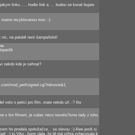
akym linku.......hodte link a .... budou se konat bujare
 mame recyklovanou moc :-)
 nic, na palubě není šampaňské!
lík
trpaslík
vi nekdo kde je sehnat?
ne.com/mod_perl/signed.cgi?rdmovie&1
l veto o petici pro film..mate nekdo url..:? thx
dne s tim filmem, je vubec neco noveho?sme tady z toho
jsem ho prodala spolužačce... se slevou :-) Alee jestli si
ořadí :-) to Viky: Jsem ráda, že tě má výhra vyhecovala k