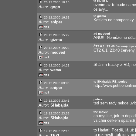
to RD in CT
20.12.2005 18:10
uverim az to bude na nej
Autor:
gogo
oslavy....
to gizmo
20.12.2005 16:31
Kaslem na sampansky -
Autor:
sniper
ad medved
20.12.2005 15:29
ANO!!! Nemůžeme dělat
Autor:
gizmo
ČT2 6.1. 23:40 červený trpas
20.12.2005 15:23
ČT2 6.1. 23:40 červený 
Autor:
medved
Shánim tracky z RD, ne
20.12.2005 14:21
Autor:
wetaa
to SHabajda RE: petice
20.12.2005 09:06
http://www.petitiononli
Autor:
sniper
petice
19.12.2005 23:41
ted sem tady nekde uvide
Autor:
SHabajda
the movie
19.12.2005 23:39
co myslite, jak to dopa
Autor:
SHabajda
vsichni celkem spatni:((
to Hadati: Pozdě, já už 
19.12.2005 22:16
to rozmyslí, tak jsi v p
Autor:
TEZI