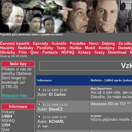
Vypadáš jako okousaná tužka s gumou na konci.
Červený trpaslík
-
Epizody
-
Scénáře
-
Posádka
-
Herci
-
Dabing
-
Ze záku
Havárky
-
Nadávky
-
Postřehy
-
Texty
-
Hudba
-
Mobil
-
Kostýmy
-
Dodatk
Obrázky
-
Film
-
Quiz
-
Fantazie
-
NSFAQ
-
Vzkazy
-
Srazy
-
Download
-
Dnes je 08.08.2026
Naše tipy
Vz
Přidejte si nás do
položky Oblíbené.
Don't forget to
Informace
Bulletin - 14864 zpráv (zobr
bookmark us!
(CTRL-D)
Red Dwarf test
21.12.2005 12:36
Asi už o tom víte, ale c
Autor:
El Carlos
Relaxační folie
Dokažte, že máte na kon
Weeeeee RD on TV! ^^
21.12.2005 12:13
Informace
Autor:
DaveCZ
Vzkazy
14864
to gogo
21.12.2005 11:07
Výzvu přijímám mistře Je
NSFAQ
Autor:
KCHARL
1354
Quiz