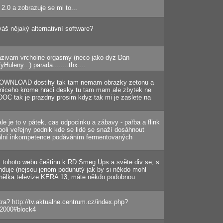
.0 a zobrazuje se mi to...
áš nějaký alternativní software?
zazivam vrcholne orgasmy (neco jako dyz Dan
uleny...) parada........thx....
DOWNLOAD dostihy tak tam nemam obrazky zetonu a
 niceho krome hraci desky tu tam mam ale zbytek ne
DOC tak je prazdny prosim kdyz tak mi je zaslete na
le je to v pátek, cas odpocinku a zábavy - pařba a flink
oli veřejny podnik kde se lidé se snaží dosáhnout
ální inkompetence podáváním fermentovaných
z tohoto webu češtinu k RD Smeg Ups a světe div se, s
nduje (nejsou jenom podunutý jak by si někdo mohl
znělka televize KERA 13, máte někdo podobnou
ra? http://tv.aktualne.centrum.cz/index.php?
2000#block4