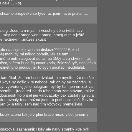
 děje.... =o)
hozího příspěvku se týče, už jsem na to přišla........
a.org .Jsou tam myslím všechny série (většina v
y), taky can´t smeg won´t smeg, smeg outs a ještě
ůjde faktnevím..můžeš zkusit
kdo na anglickej web na diskuze?????? Pokud
ě) mohl by mi někdo poradit, jak se tam
 to nutí zalogovat se asi po 150ý a za chvíli mi asi
ěco, v čem bude figurovat voda, železná tyč, nabíječka
jnosmětnýho proudu(ne, to bych počítači neudělala).
i tam říkal, že tam bude dvakrát, ale myslím, že mu šlo
A když by došlo k té nehodě, tak on by se zachránil a
byl vytvořenej jeho hologram, byl by tam jen on zaživa,
nezemřel.. (teda teď se do toho sama zamotávám, takže
oucnosti ho přišel jen varovat,aby pak zůstal naživu a
jak srovnaly-teda možná jsem to pochopila blbě, Škvíru
i jen 5x a taky jsem nad tím vždycky přemejšlela.
nako zkracene tak je v plne krase muzu videt jenom v
obrazoval zaznamnik Holly ale naky stranky kde byli