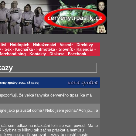
lisí
-
Hnidopich
-
Náboženství
-
Vesmír
-
Direktivy
-
y
-
Sex
-
Kuchařka
-
Filmotéka
-
Slovník
-
Kalendář
-
Merchandising
-
Kontakty
-
Diskuse
-
Facebook
kazy
azeny zprávy 4661 až 4680)
 upozorňuji, že velká fanynka červeného trpaslíka má
ejne jako ja zustal doma? Nebo jsem jedina? Ach jo..., a
 dát sem odkaz na relaxační foilii se vám povedl. Má to
ý když na to kliknu tak začnu práskat a nemůzu
ostě vypnout a dál surfovat....vždy to prostě musím