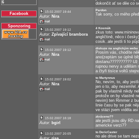
6
dokončit ať se děe co se
Pardon
15.02.2007 19:44
Facebook
Tak sorry, co mého předc
Autor:
Nira
Sponzoring
4 Kosmák
15.02.2007 19:12
zkus toto: www.mininov
Autor:
Zpívající brambora
angličtině, něco i česk
cosik..ale jestli ti to p
diskuze na anglickým webu
15.02.2007 19:12
Prosím vás, chodíte ně
Autor:
Nira
ano(zeptám se úplně blb
dostanu?????????? Už mě
rupnou nervy a udělám n
a čtyři tisíce voltů ste
to Martynnus
15.02.2007 19:02
No, nevím, to, aby jestl
Autor:
Nira
jen o to, aby nezemřel. 
pak by vlastně nikdy ne
protože on by vlastně 
nevim) ten Rimmer z bud
linie času by se pak ně
ve stázi jsem viděla as
zkráceno??
15.02.2007 16:18
ale jestli jsou dily RD 
Autor:
bgirl
americke verzi??
to DericCaster
13.02.2007 20:05
no ale drive se tam nez
Autor:
risa