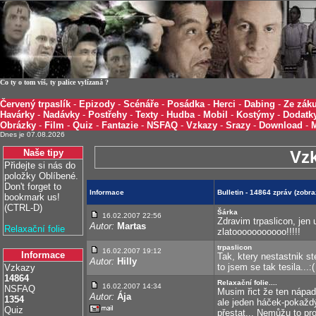
Co ty o tom víš, ty palice vylízaná ?
Červený trpaslík
-
Epizody
-
Scénáře
-
Posádka
-
Herci
-
Dabing
-
Ze záku
Havárky
-
Nadávky
-
Postřehy
-
Texty
-
Hudba
-
Mobil
-
Kostýmy
-
Dodatk
Obrázky
-
Film
-
Quiz
-
Fantazie
-
NSFAQ
-
Vzkazy
-
Srazy
-
Download
-
Dnes je 07.08.2026
Naše tipy
Vz
Přidejte si nás do
položky Oblíbené.
Don't forget to
Informace
Bulletin - 14864 zpráv (zobr
bookmark us!
(CTRL-D)
Šárka
16.02.2007 22:56
Zdravim trpaslicon, jen
Autor:
Martas
Relaxační folie
zlatooooooooooo!!!!!
trpaslicon
16.02.2007 19:12
Informace
Tak, ktery nestastnik st
Autor:
Hilly
to jsem se tak tesila...:(
Vzkazy
14864
Relaxační folie....
16.02.2007 14:34
NSFAQ
Musim řict že ten nápad
Autor:
Ája
1354
ale jeden háček-pokažd
Quiz
přestat... Nemůžu to pr