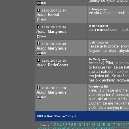
(titulky se vyextrahujou
to Martynnus
12.02.2007 22:24
Ve skutečnosti ti hodil 
Autor:
Hadati
to dericcaster
12.02.2007 21:46
Jo a mimochodem, jseš si 
Autor:
Martynnus
to dericcaster
12.02.2007 21:40
Takže je to prostě jenom
Autor:
Martynnus
Nejsem tak blbej, abych 
To Martynnus
12.02.2007 20:55
Americký Pilot, je jen j
Autor:
DericCaster
to funguje tak, že se na
zaplatí natočení celého
ten jeden díl. Ke stažen
heslo k archivu: reddwar
Americkej RD
12.02.2007 19:58
Hele, já vím že si o mě 
Autor:
Martynnus
vlastně je ten Americke
pilot, ale ať jsem hledal
Doufám že mě neukamen
viděl něco novýho (teda
2001 © Petr "Buchar" Krojzl
1
2
3
4
5
6
7
8
9
10
11
12
13
14
15
16
17
18
19
2
Strana: