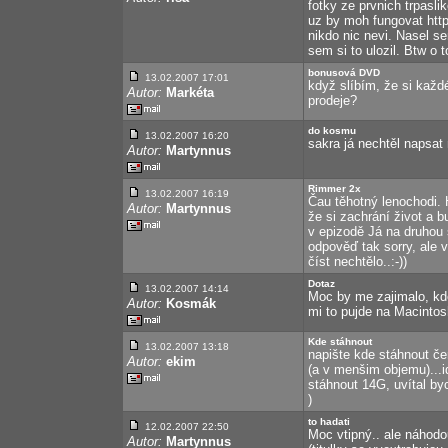
fotky ze prvnich trpasl
uz by moh fungovat http
nikdo nic nevi. Nasel s
sem si to ulozil. Btw o
bonusová DVD
13.02.2007 17:01
když slíbím, že si každ
Autor:
Markéta
prodeje?
do kosmu
13.02.2007 16:20
sakra já nechtěl napsat 
Autor:
Martynnus
Rimmer 2x
13.02.2007 16:19
Čau těhotný lenochodi. 
Autor:
Martynnus
že si zachrání život a b
v epizodě Já na druhou 
odpověď tak sorry, ale 
číst nechtělo..:-))
Dotaz
13.02.2007 14:14
Moc by me zajimalo, kde 
Autor:
Kosmák
mi to pujde na Macintosh
Kde stáhnout
13.02.2007 13:18
napište kde stáhnout čer
Autor:
ekim
(a v menšim objemu)...id
stáhnout 14G, uvítal byc
)
to hadati
12.02.2007 22:50
Moc vtipný.. ale náhodo
Autor:
Martynnus