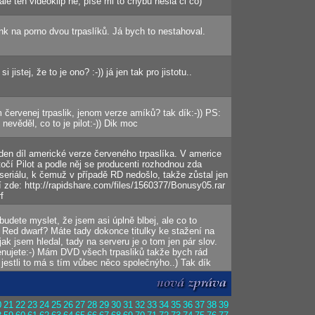
 ale ten videoklip ne, píše mi to chybu hesla či co)
link na porno dvou trpaslíků. Já bych to nestahoval.
jistej, že to je ono? :-)) já jen tak pro jistotu..
 červenej trpaslik, jenom verze amíků? tak dík:-)) PS:
nevěděl, co to je pilot:-)) Dik moc
eden díl americké verze červeného trpaslíka. V americe
točí Pilot a podle něj se producenti rozhodnou zda
 seriálu, k čemuž v případě RD nedošlo, takže zůstal jen
í zde: http://rapidshare.com/files/1560377/Bonusy05.rar
f
budete myslet, že jsem asi úplně blbej, ale co to
j Red dwarf? Máte tady dokonce titulky ke stažení na
 jak jsem hledal, tady na serveru je o tom jen pár slov.
ujete:-) Mám DVD všech trpasliků takže bych rád
 jestli to má s tím vůbec něco společnýho..) Tak dík
0
21
22
23
24
25
26
27
28
29
30
31
32
33
34
35
36
37
38
39