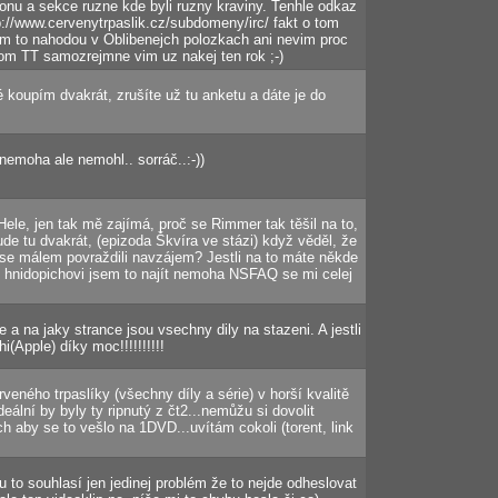
ikonu a sekce ruzne kde byli ruzny kraviny. Tenhle odkaz
://www.cervenytrpaslik.cz/subdomeny/irc/ fakt o tom
em to nahodou v Oblibenejch polozkach ani nevim proc
 tom TT samozrejmne vim uz nakej ten rok ;-)
é koupím dvakrát, zrušíte už tu anketu a dáte je do
nemoha ale nemohl.. sorráč..:-))
Hele, jen tak mě zajímá, proč se Rimmer tak těšil na to,
ude tu dvakrát, (epizoda Škvíra ve stázi) když věděl, že
se málem povraždili navzájem? Jestli na to máte někde
v hnidopichovi jsem to najít nemoha NSFAQ se mi celej
a na jaky strance jsou vsechny dily na stazeni. A jestli
i(Apple) díky moc!!!!!!!!!!
veného trpaslíky (všechny díly a série) v horší kvalitě
eální by byly ty ripnutý z čt2...nemůžu si dovolit
h aby se to vešlo na 1DVD...uvítám cokoli (torent, link
u to souhlasí jen jedinej problém že to nejde odheslovat