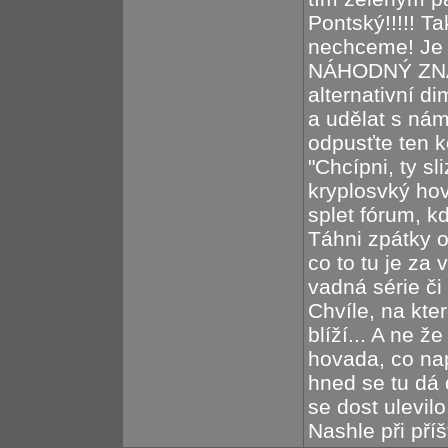
Pontský!!!!! Ta
nechceme! Je v
NÁHODNÝ ZNÁM
alternativní d
a udělat s nám
odpusťte ten ko
"Chcípni, ty s
kryplosvký hov
splet fórum, k
Táhni zpátky o
co to tu je za
vadná série či
Chvíle, na kte
blíží... A ne 
hovada, co nap
hned se tu dá
se dost ulevil
Nashle při pří