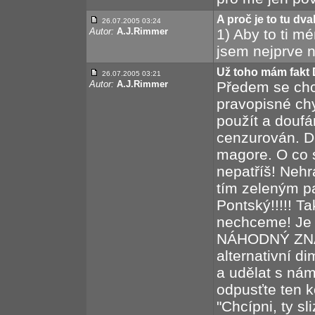
A proč je to tu dva
26.07.2005 03:24
Autor:
A.J.Rimmer
1) Aby to ti m
jsem nejprve n
Už toho mám fakt 
26.07.2005 03:21
Autor:
A.J.Rimmer
Předem se chc
pravopisné ch
použít a douf
cenzurován. Dě
magore. O co 
nepatříš! Nehr
tím zeleným p
Pontský!!!!! Ta
nechceme! Je v
NÁHODNÝ ZNÁM
alternativní d
a udělat s nám
odpusťte ten ko
"Chcípni, ty s