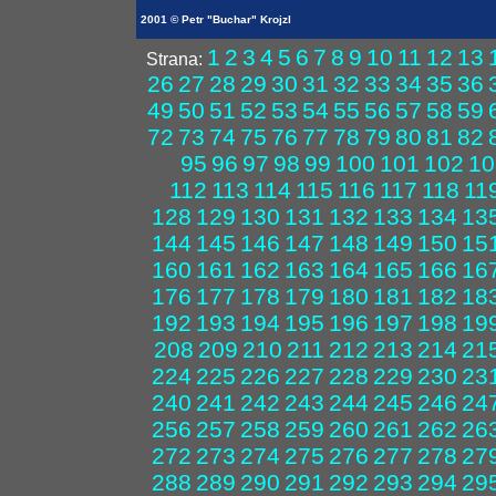
2001 © Petr "Buchar" Krojzl
1
2
3
4
5
6
7
8
9
10
11
12
13
Strana:
26
27
28
29
30
31
32
33
34
35
36
49
50
51
52
53
54
55
56
57
58
59
72
73
74
75
76
77
78
79
80
81
82
95
96
97
98
99
100
101
102
10
112
113
114
115
116
117
118
11
128
129
130
131
132
133
134
13
144
145
146
147
148
149
150
15
160
161
162
163
164
165
166
16
176
177
178
179
180
181
182
18
192
193
194
195
196
197
198
19
208
209
210
211
212
213
214
21
224
225
226
227
228
229
230
23
240
241
242
243
244
245
246
24
256
257
258
259
260
261
262
26
272
273
274
275
276
277
278
27
288
289
290
291
292
293
294
29