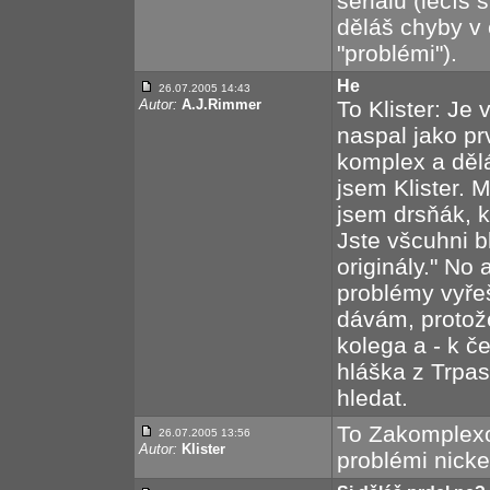
seriálu (lečíš
děláš chyby v 
"problémi").
He
26.07.2005 14:43
Autor:
A.J.Rimmer
To Klister: Je 
naspal jako prv
komplex a dělá
jsem Klister. 
jsem drsňák, kd
Jste všcuhni b
originály." No 
problémy vyře
dávám, protož
kolega a - k če
hláška z Trpas
hledat.
To Zakomplexo
26.07.2005 13:56
Autor:
Klister
problémi nick