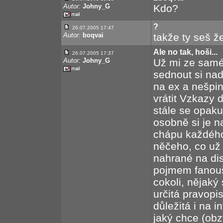
Autor:
Johny_G
Kdo?
?
26.07.2005 17:47
Autor:
boqvai
takže ty seš 
Ale no tak, hoši...
26.07.2005 17:37
Autor:
Johny_G
Už mi ze saméh
sednout si nad
na ex a nešpini
vrátit Vzkazy 
stále se opak
osobně si je 
chápu každého
něčeho, co už 
nahrané na di
pojmem fanouš
cokoli, nějaký
určitá pravopi
důležitá i na 
jaký chce (obz