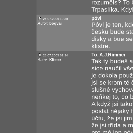
rozuměls? To 
Trpaslíka. Kdyb 
póvl
26.07.2005 10:30
Autor:
boqvai
Póvl je ten, k
česku bude stá
disky a bue se 
klistre.
To: A.J.Rimmer
26.07.2005 07:34
Autor:
Klister
Tak ty budeš a
sice naučil vše
je dokola použ
jsi se krom té
slušné vychová
neříkej to, co 
A když jsi tako
poslat nějaky f
účtu, že jsi j
že jsi třída a 
pro mě jen póv