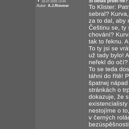
Si děláš prdel ne?
26.07.2005 13:00
Autor:
A.J.Rimmer
To Klister: Pa
sebral? Kurva, 
za to dal, aby
Češtinu se, ty
chování? Kurv
tak to řeknu. 
To ty jsi se v
už tady bylo! A
neřekl do očí?
To se teda dos
táhni do řítě!
špatnej nápad 
stránkách o trp
dokazuje, že s
existencialist
nestojíme o to
v černých rolác
bezúspěšnosti