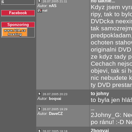
no takhle...
6
26.07.2005 21:11
Autor:
nAS
Kdyz jsem vyr
Facebook
ripy, tak to by
DVDcka neexist
Sponzoring
tak samozrejm
predpokladam, 
ochoten stahov
originalni DVD 
ze kdyz tady p
Cechach nejso
objevi, tak si 
nic nebudete k
ty DVD presta
to johny
26.07.2005 20:23
Autor:
boqvai
to byla jen hlá
...
26.07.2005 19:29
Autor:
DaveCZ
2Johny_G: Nech
po ránu! :-D N
2boqvai
26.07.2005 18:18