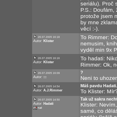
seriálu). Proč
P.S.: Doufám, 
protože jsem n
by mne zklama
věcí :-).
To Rimmer: Dod
26.07.2005 16:18
Autor:
Klister
nemusim, knihy
vyděl min 9x 
To hadati: Nik
26.07.2005 16:16
Autor:
Klister
Rimmer: Ok, n
?
26.07.2005 16:09
Autor:
:::
Neni to uhoze
Máš pavdu Hadati.
26.07.2005 14:54
Autor:
A.J.Rimmer
To Klister: Mír
Tak už sakra nech
26.07.2005 14:50
Autor:
Hadati
Klister: Nevím
samé, co děláš