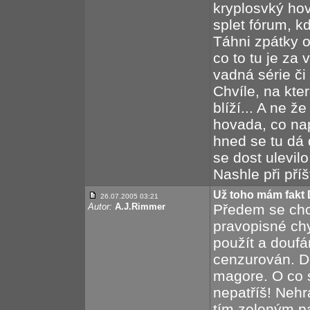
kryplosvký hov
splet fórum, k
Táhni zpátky o
co to tu je za
vadná série či
Chvíle, na kte
blíží... A ne 
hovada, co nap
hned se tu dá
se dost ulevil
Nashle při pří
Už toho mám fakt 
26.07.2005 03:21
Autor:
A.J.Rimmer
Předem se chc
pravopisné ch
použít a douf
cenzurován. D
magore. O co 
nepatříš! Nehr
tím zeleným p