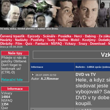
Jsi nula, nicka, chrchel plovoucí v toaletní míse života.
Červený trpaslík
-
Epizody
-
Scénáře
-
Posádka
-
Herci
-
Dabing
-
Ze záku
Havárky
-
Nadávky
-
Postřehy
-
Texty
-
Hudba
-
Mobil
-
Kostýmy
-
Dodatk
Obrázky
-
Film
-
Quiz
-
Fantazie
-
NSFAQ
-
Vzkazy
-
Srazy
-
Download
-
Dnes je 06.08.2026
Naše tipy
Vz
Přidejte si nás do
položky Oblíbené.
Don't forget to
Informace
Bulletin - 14864 zpráv (zobr
bookmark us!
(CTRL-D)
DVD vs TV
26.07.2005 22:53
Autor:
A.J.Rimmer
Hele, a kdyz s
Relaxační folie
sledovat jeste
Informace
vybojovali? Sa
Vzkazy
DVD v ty dobe 
14864
NSFAQ
koupili.
1354
Quiz