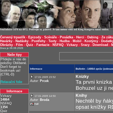
Souřadnice 1476 na 4972. Podívejte se, pánové. Je tam meteor větší než King Kongova ranní stolice.
Červený trpaslík
-
Epizody
-
Scénáře
-
Posádka
-
Herci
-
Dabing
-
Ze záku
Havárky
-
Nadávky
-
Postřehy
-
Texty
-
Hudba
-
Mobil
-
Kostýmy
-
Dodatk
Obrázky
-
Film
-
Quiz
-
Fantazie
-
NSFAQ
-
Vzkazy
-
Srazy
-
Download
-
Dnes je 06.08.2026
Naše tipy
Přidejte si nás do
položky Oblíbené.
Don't forget to
Informace
Bulletin - 14864 zpráv (zobra
bookmark us!
(CTRL-D)
Knizky
17.01.2005 15:52
Autor:
Prcek
Ta prvni knizka
Relaxační folie
Bohuzel uz ji n
Informace
Knihy
Vzkazy
17.01.2005 14:50
14864
Autor:
Broda
Nechtěl by ňák
NSFAQ
opsat knížky R
1354
Quiz