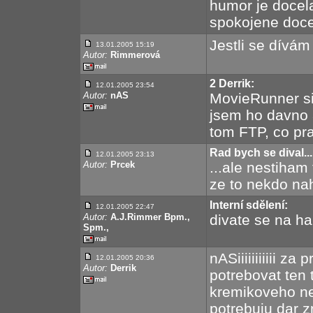
humor je docela
spokojene docet
Jestli se dívám
13.01.2005 15:19
Autor:
Rimmerová
2 Derrik:
12.01.2005 23:54
Autor:
nAS
MovieRunner s
jsem ho davno 
tom FTP, co pra
Rad bych se dival...
12.01.2005 23:13
Autor:
Prcek
...ale nestiham
ze to nekdo nah
Interní sdělení:
12.01.2005 22:47
Autor:
A.J.Rimmer Bpm.,
divate se na ha
Spm.,
nASiiiiiiiiiii 
12.01.2005 20:36
Autor:
Derrik
potrebovat ten 
kremikoveho ne
potrebuju dar z