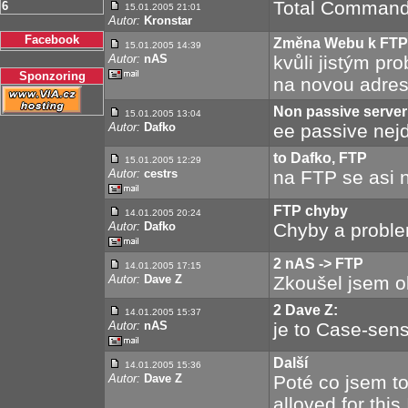
Total Command
6
15.01.2005 21:01
Autor:
Kronstar
Facebook
Změna Webu k FTP
15.01.2005 14:39
Autor:
nAS
kvůli jistým p
Sponzoring
na novou adre
Non passive server
15.01.2005 13:04
Autor:
Dafko
ee passive nej
to Dafko, FTP
15.01.2005 12:29
Autor:
cestrs
na FTP se asi 
FTP chyby
14.01.2005 20:24
Autor:
Dafko
Chyby a proble
2 nAS -> FTP
14.01.2005 17:15
Autor:
Dave Z
Zkoušel jsem ob
2 Dave Z:
14.01.2005 15:37
Autor:
nAS
je to Case-sens
Další
14.01.2005 15:36
Autor:
Dave Z
Poté co jsem t
alloved for this 