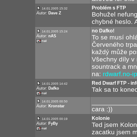
Problém s FTP
14.01.2005 15:32
Autor:
Dave Z
Bohužel nefung
chybné heslo. A
no Dafko!
14.01.2005 15:24
Autor:
nAS
To se musí ohl
Červeného trpa
každý může post
Všechny díly v 
sountrack a mno
na:
rdwarf.no-i
Red Dwarf FTP - in
14.01.2005 14:42
Autor:
Dafko
Tak sa to konecn
____________
14.01.2005 00:50
Autor:
Kronstar
cara :))
Kolonie
14.01.2005 00:19
Autor:
FyBy
Ted jsem Koloni
zacatku jsem me