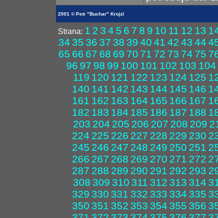
2001 © Petr "Buchar" Krojzl
1
2
3
4
5
6
7
8
9
10
11
12
13
1
Strana:
34
35
36
37
38
39
40
41
42
43
44
4
65
66
67
68
69
70
71
72
73
74
75
7
96
97
98
99
100
101
102
103
104
119
120
121
122
123
124
125
1
140
141
142
143
144
145
146
1
161
162
163
164
165
166
167
1
182
183
184
185
186
187
188
1
203
204
205
206
207
208
209
2
224
225
226
227
228
229
230
2
245
246
247
248
249
250
251
2
266
267
268
269
270
271
272
2
287
288
289
290
291
292
293
2
308
309
310
311
312
313
314
3
329
330
331
332
333
334
335
3
350
351
352
353
354
355
356
3
371
372
373
374
375
376
377
3