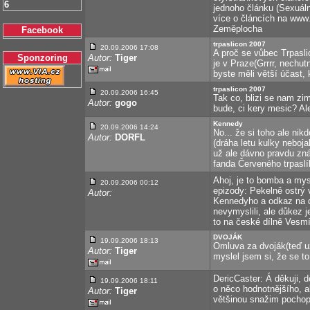
6
jednoho článku (Sexuální
více o článcích na www.
Zeměplocha
Facebook
trpaslicon 2007
20.09.2006 17:08
A proč se vůbec Trpasli
Sponzoring
Autor:
Tiger
je v Praze(Grrrr, nechu
byste měli větší účast,
trpaslicon 2007
20.09.2006 16:45
Tak co, blizi se nam zi
Autor:
gogo
bude, ci kery mesic? Al
Kennedy
20.09.2006 14:24
No... že si toho ale nikd
Autor:
DORFL
(dráha letu kulky neboja
už ale dávno pravdu zn
fanda Červeného trpaslík
Ahoj, je to bomba a my
20.09.2006 00:12
epizody: Pekelně ostrý v
Autor:
Kennedyho a odkaz na dů
nevymyslili, ale důkez j
to na české dílně Vesmír
DVOJÁK
19.09.2006 18:13
Omluva za dvoják(teď už
Autor:
Tiger
myslel jsem si, že se to
DericCaster: Á děkuji, d
19.09.2006 18:11
o něco hodnotnějšího, a
Autor:
Tiger
většinou snažim pochop