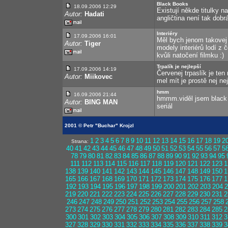
Black Books
18.09.2006 12:29
Existují někde titulky n
Autor:
Hadati
angličtina není tak dobr
Interiéry
17.09.2006 16:01
Měl bych jenom takovej
Autor:
Tiger
modely interiérů lodí z
kvůli natočení filmku :)
Trpalík je nejlepší
17.09.2006 14:19
Červenej trpaslík je ten
Autor:
Miikovec
mel mít je prostě nej nej
hmm
16.09.2006 21:44
hmmm.viděl jsem black 
Autor:
BING MAN
seriál
2001 © Petr "Buchar" Krojzl
1
2
3
4
5
6
7
8
9
10
11
12
13
14
15
16
17
18
19
2
Strana:
40
41
42
43
44
45
46
47
48
49
50
51
52
53
54
55
56
57
5
78
79
80
81
82
83
84
85
86
87
88
89
90
91
92
93
94
95
111
112
113
114
115
116
117
118
119
120
121
122
123
1
138
139
140
141
142
143
144
145
146
147
148
149
150
1
165
166
167
168
169
170
171
172
173
174
175
176
177
1
192
193
194
195
196
197
198
199
200
201
202
203
204
2
219
220
221
222
223
224
225
226
227
228
229
230
231
2
246
247
248
249
250
251
252
253
254
255
256
257
258
273
274
275
276
277
278
279
280
281
282
283
284
285
2
300
301
302
303
304
305
306
307
308
309
310
311
312
3
327
328
329
330
331
332
333
334
335
336
337
338
339
3