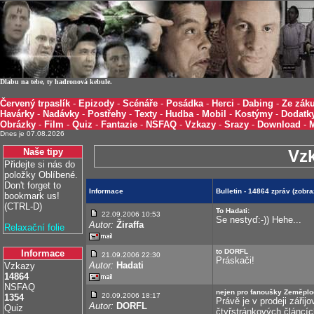
Dlabu na tebe, ty hadronová kebule.
Červený trpaslík
-
Epizody
-
Scénáře
-
Posádka
-
Herci
-
Dabing
-
Ze záku
Havárky
-
Nadávky
-
Postřehy
-
Texty
-
Hudba
-
Mobil
-
Kostýmy
-
Dodatk
Obrázky
-
Film
-
Quiz
-
Fantazie
-
NSFAQ
-
Vzkazy
-
Srazy
-
Download
-
Dnes je 07.08.2026
Naše tipy
Vz
Přidejte si nás do
položky Oblíbené.
Don't forget to
Informace
Bulletin - 14864 zpráv (zobr
bookmark us!
(CTRL-D)
To Hadati:
22.09.2006 10:53
Se nestyď:-)) Hehe...
Autor:
Žiraffa
Relaxační folie
to DORFL
Informace
21.09.2006 22:30
Práskači!
Autor:
Hadati
Vzkazy
14864
NSFAQ
nejen pro fanoušky Zeměpl
20.09.2006 18:17
1354
Právě je v prodeji zářij
Autor:
DORFL
Quiz
čtyřstránkových článcíc