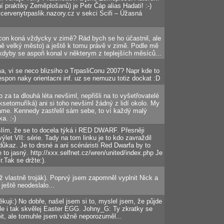
 praktiky Zeměplošanů) je Petr Čáp alias Hadati! :-)
cervenytrpaslik.nazory.cz v sekci Scifi – Úžasná
con koná vždycky v zimě? Rád bych se ho účastnil, ale
tně velký město) a ještě k tomu právě v zimě. Podle mě
 kdyby se aspoň konal v některym z teplejších měsíců...
ma, vi se neco blizsiho o TrpasliConu 2007? Napr kde to
espon naky orientacni inf. uz se nemuzu totiz dockat :D
o za ta dlouhá léta nevšiml, nepřišli na to vyšetřovatelé
ksetomuříká) ani si toho nevšiml žádný z lidí okolo. My
áme. Kennedy zastřelil sám sebe, to ví každý malý
a. :-)
slím, že se to docela týká i RED DWARF. Přesněji
ýlet VII: série. Tady na tom linku je to kdo zavraždil
kaz. Je to drsné a ani scénáristi Red Dwarfa by to
e to jasný. http://xxx.selfnet.cz/wren/united/index.php Je
.Tak se držte:).
 vlastně troják). Poprvý jsem zapomněl vyplnit Nick a
 ještě neodeslalo...
ěkuji:) No dobře, našel jsem si to, myslel jsem, že půjde
le i tak skvělej Easter EGG. Johny_G: Ty zkratky se
it, ale tomuhle jsem vážně neporozuměl...