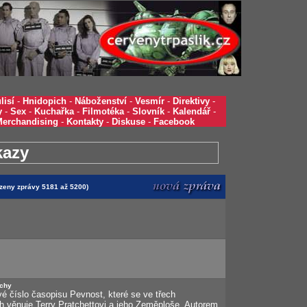
lisí
-
Hnidopich
-
Náboženství
-
Vesmír
-
Direktivy
-
y
-
Sex
-
Kuchařka
-
Filmotéka
-
Slovník
-
Kalendář
-
Merchandising
-
Kontakty
-
Diskuse
-
Facebook
kazy
azeny zprávy 5181 až 5200)
ochy
ové číslo časopisu Pevnost, které se ve třech
h věnuje Terry Pratchettovi a jeho Zeměploše. Autorem