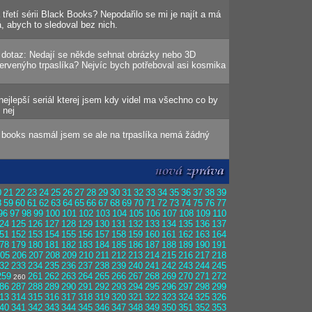
a třetí sérii Black Books? Nepodařilo se mi je najít a má
á, abych to sledoval bez nich.
 dotaz: Nedají se někde sehnat obrázky nebo 3D
 červenýho trpaslíka? Nejvíc bych potřeboval asi kosmika
 nejlepší seriál kterej jsem kdy videl ma všechno co by
 nej
books nasmál jsem se ale na trpaslíka nemá žádný
0
21
22
23
24
25
26
27
28
29
30
31
32
33
34
35
36
37
38
39
8
59
60
61
62
63
64
65
66
67
68
69
70
71
72
73
74
75
76
77
96
97
98
99
100
101
102
103
104
105
106
107
108
109
110
24
125
126
127
128
129
130
131
132
133
134
135
136
137
51
152
153
154
155
156
157
158
159
160
161
162
163
164
78
179
180
181
182
183
184
185
186
187
188
189
190
191
05
206
207
208
209
210
211
212
213
214
215
216
217
218
32
233
234
235
236
237
238
239
240
241
242
243
244
245
259
261
262
263
264
265
266
267
268
269
270
271
272
260
86
287
288
289
290
291
292
293
294
295
296
297
298
299
13
314
315
316
317
318
319
320
321
322
323
324
325
326
40
341
342
343
344
345
346
347
348
349
350
351
352
353