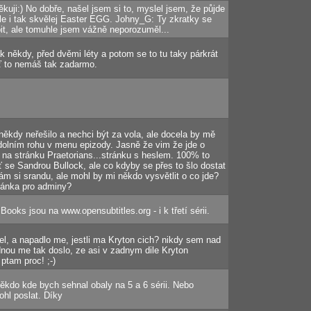
ěkuji:) No dobře, našel jsem si to, myslel jsem, že půjde
le i tak skvělej Easter EGG. Johny_G: Ty zkratky se
it, ale tomuhle jsem vážně neporozuměl...
ak někdy, před dvěmi léty a potom se to tu taky párkrát
ať to nemáš tak zadarmo.
 někdy neřešilo a nechci být za vola, ale docela by mě
dolním rohu v menu epizody. Jasně že vim že jde o
e na stránku Praetorians...stránku s heslem. 100% to
ť se Sandrou Bullock, ale co kdyby se přes to šlo dostat
ám si srandu, ale mohl by mi někdo vysvětlit o co jde?
tránka pro adminy?
Books jsou na www.opensubtitles.org - i k třetí sérii.
l, a napadlo me, jestli ma Kryton cich? nikdy sem nad
dnou me tak doslo, ze asi v zadnym dile Kryton
ptam proc! ;-)
ěkdo kde bych sehnal obaly na 5 a 6 sérii. Nebo
hl poslat. Díky