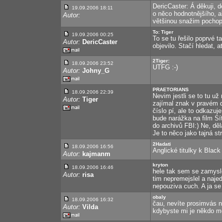
DericCaster: Á děkuji, d
19.09.2006 18:11
o něco hodnotnějšího, a
Autor:
většinou snažim pochop
To: Tiger
19.09.2006 00:25
To se tu řešilo poprvé t
Autor:
DericCaster
objevilo. Stačí hledat, 
2Tiger:
18.09.2006 23:52
UTFG :-)
Autor:
Johny_G
PRAETORIANS
18.09.2006 22:39
Nevim jestli se to tu už
Autor:
Tiger
zajímal znak v pravém 
číslo pí, ale to odkazuj
bude narážka na film Sí
do archivů FBI:) Ne, děl
Je to něco jako tajná s
2Hadati
18.09.2006 16:56
Anglické titulky k Black 
Autor:
kajmanm
kryton
18.09.2006 16:46
hele tak sem se zamysle
Autor:
risa
tim nepremejslel a naje
nepouziva cuch. A ja se 
obaly
18.09.2006 16:32
čau, nevíte prosimvás n
Autor:
Vilda
kdybyste mi je někdo mo