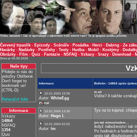
Ticho, mutante ! Jak se opovažuješ s takovouto tváří oslovit vzor? To je zpupná urážka přírody.
Červený trpaslík
-
Epizody
-
Scénáře
-
Posádka
-
Herci
-
Dabing
-
Ze záku
Havárky
-
Nadávky
-
Postřehy
-
Texty
-
Hudba
-
Mobil
-
Kostýmy
-
Dodatk
Obrázky
-
Film
-
Quiz
-
Fantazie
-
NSFAQ
-
Vzkazy
-
Srazy
-
Download
-
Dnes je 06.08.2026
Naše tipy
Vz
Přidejte si nás do
položky Oblíbené.
Don't forget to
Informace
Bulletin - 14864 zpráv (zobr
bookmark us!
(CTRL-D)
to all
10.01.2004 15:59
Vidíte? A takhle vznika
Autor:
WhiteEgg
Relaxační folie
Tys na to kápnul, chlap
Informace
10.01.2004 13:30
Autor:
Hugo I.
Vzkazy
14864
jen tak mimochodem....
10.01.2004 02:02
NSFAQ
ikdyž náboženství tak 
Autor:
lm
1354
Po hodinách a hodinách
Quiz
proto tak dlouho)jsem d