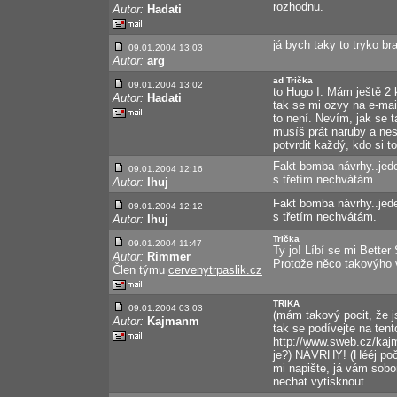
rozhodnu.
Autor:
Hadati
já bych taky to tryko bra
09.01.2004 13:03
Autor:
arg
ad Trička
09.01.2004 13:02
to Hugo I: Mám ještě 2 k
Autor:
Hadati
tak se mi ozvy na e-mai
to není. Nevím, jak se 
musíš prát naruby a nes
potvrdit každý, kdo si t
Fakt bomba návrhy..jede
09.01.2004 12:16
s třetím nechvátám.
Autor:
Ihuj
Fakt bomba návrhy..jede
09.01.2004 12:12
s třetím nechvátám.
Autor:
Ihuj
Trička
09.01.2004 11:47
Ty jo! Líbí se mi Bette
Autor:
Rimmer
Protože něco takovýho v
Člen týmu
cervenytrpaslik.cz
TRIKA
09.01.2004 03:03
(mám takový pocit, že j
Autor:
Kajmanm
tak se podívejte na tent
http://www.sweb.cz/kajm
je?) NÁVRHY! (Hééj počk
mi napište, já vám sobor
nechat vytisknout.