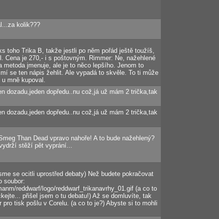
l...za kolik???
s toho Trika B, takže jestli po něm pořád ještě toužíš,
l. Cena je 270,- i s poštovným. Rimmer: Ne, nažehlené
ta metoda jmenuje, ale je to něco lepšího. Jenom to
mí se ten nápis žehlit. Ale vypadá to skvěle. To ti může
o u mně kupoval.
n dozadu,jeden dopředu..nu což,já už mám 2 trička,tak
n dozadu,jeden dopředu..nu což,já už mám 2 trička,tak
r Smeg Than Dead vpravo nahoře! A to bude nažehlený?
ydrží stěží pět vyprání...
sme se ocitli uprostřed debaty) Než budete pokračovat
o soubor:
anm/reddwarf/logo/reddwarf_trikanavrhy_01.gif (a co to
ejte... přišel jsem o tu debatu!) Až se domluvíte, tak
 pro tisk pošlu v Corelu. (a co to je?) Abyste si to mohli