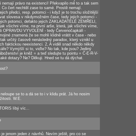
 nemají právo na existenci! Překvapilo mě to a tak sem
 Co čert nechtěl zase to samé. Prostě nemají.
ich předci, resp. potomci - i když je to trochu složitější
ovat slovesa v nikdymožném čase, tedy jejich potomci -
ejich potomci, defakto jejich ZAKLADATELÉ ZEMŘELI,
 jak všichni víme, na první arše, která, jak všichni víme,
 A ti OPRAVDU VYVOLENÍ - tedy Červenočapkáři -
mojiné znamená že se mohli klidně vrátit v čase - nebo
 tak určitý časově nenásledný paradox, který vznikl u
ich faktickou neexistenci. 2, A viděl snad někdo někdy
áře? Vymýšlí si to, viďte? No tak, kde jsou? Jediný
áboženství je kněž = a teď sledujte tu pointu = Č-E-R-V-
aké dotazy? Ne? Děkuji. Hned se tu dá dýchat.
kost?
 neloupe se to a dá se to i v klidu prát. Já ho nosim
žitosti. W.E.
TORIS líbý víc...
?
je jenom jeden z návrhů. Nevím ještě, pro co se