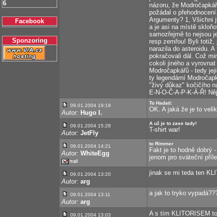
6
názoru, že Modročapkáři
požádal o přehodnocení.
Argumenty? 1, Všichni jej
Facebook
a je asi na místě skloň
samozřejmě to nejsou j
Sponzoring
resp zemřou! Byli totiž,
narazila do asteroidu.
pokračovali dál. Což mi
cokoli jiného a vyrovnat
Modročapkářů - tedy jej
ty legendární Modročapk
"živý důkaz" kočičího n
E-N-O-Č-A-P-K-Á-Ř! Něj
To Hadati:
09.01.2004 19:19
OK. A jaká že je to veli
Autor:
Hugo I.
A už je to zase tady!
09.01.2004 15:28
T-shirt war!
Autor:
JetFly
to Rimmer
09.01.2004 14:21
Fakt je to hodně dobrý -
Autor:
WhiteEgg
jenom pro sváteční příle
jinak se mi teda ten KLI
09.01.2004 13:20
Autor:
arg
a jak to tryko vypadá??
09.01.2004 13:11
Autor:
arg
A s tím KLITORISEM to 
09.01.2004 13:03