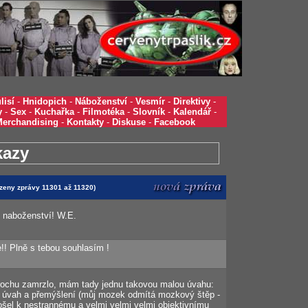
lisí
-
Hnidopich
-
Náboženství
-
Vesmír
-
Direktivy
-
y
-
Sex
-
Kuchařka
-
Filmotéka
-
Slovník
-
Kalendář
-
Merchandising
-
Kontakty
-
Diskuse
-
Facebook
kazy
azeny zprávy 11301 až 11320)
jí naboženství! W.E.
e!! Plně s tebou souhlasím !
trochu zamrzlo, mám tady jednu takovou malou úvahu:
 úvah a přemýšlení (můj mozek odmítá mozkový štěp -
ošel k nestrannému a velmi velmi velmi objektivnímu