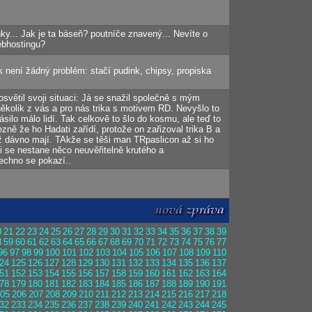
nky... Jak je ta báseň? poutníče znavený... Nevíte o
ebhostingu?
k není žádný problém: stačí pudink, chipsy, propiska
větil svoji situaci: Já se snažil společně s mým
ěkolik z vás a pro nás trika s motivem RD. Nevyšlo to
silo málo lidí. Tak celkově to šlo do kosmu, ale teď to
zně že ho Hadati zařídí, protože on zařizoval trika B a
už dávno mají. TAkže se těši man TRpaslicon až si ho
 se nestane něco neuvěřitelně krutého a
echno se pokazí..
0
21
22
23
24
25
26
27
28
29
30
31
32
33
34
35
36
37
38
39
8
59
60
61
62
63
64
65
66
67
68
69
70
71
72
73
74
75
76
77
96
97
98
99
100
101
102
103
104
105
106
107
108
109
110
24
125
126
127
128
129
130
131
132
133
134
135
136
137
51
152
153
154
155
156
157
158
159
160
161
162
163
164
78
179
180
181
182
183
184
185
186
187
188
189
190
191
05
206
207
208
209
210
211
212
213
214
215
216
217
218
32
233
234
235
236
237
238
239
240
241
242
243
244
245