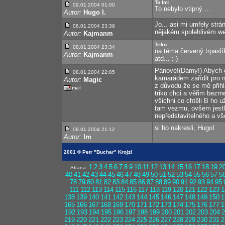
To lm:
09.01.2004 01:00
To nebylo vtipný ...
Autor:
Hugo I.
Jo... asi mi umřely strá
08.01.2004 23:39
nějakém spolehlivém w
Autor:
Kajmanm
Triko
08.01.2004 23:34
na téma červený trpaslí
Autor:
Kajmanm
atd... :-)
Pánové!(Dámy!) Abych os
08.01.2004 22:05
kamarádem zařídit pro n
Autor:
Magic
z důvodu že se mě přihlá
triko chci a věřim bezme
všichni co chtěli B ho 
tam vezmu, ovšem jestli
nepředstavitelného a vš
si ho nakresli, HugoI
08.01.2004 21:12
Autor:
lm
2001 © Petr "Buchar" Krojzl
1
2
3
4
5
6
7
8
9
10
11
12
13
14
15
16
17
18
19
2
Strana:
40
41
42
43
44
45
46
47
48
49
50
51
52
53
54
55
56
57
5
78
79
80
81
82
83
84
85
86
87
88
89
90
91
92
93
94
95
111
112
113
114
115
116
117
118
119
120
121
122
123
1
138
139
140
141
142
143
144
145
146
147
148
149
150
1
165
166
167
168
169
170
171
172
173
174
175
176
177
1
192
193
194
195
196
197
198
199
200
201
202
203
204
2
219
220
221
222
223
224
225
226
227
228
229
230
231
2