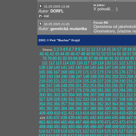
to joker
31.05.2005 13:38
V pohodě... :)
Autor:
DORFL
Forum RD
30.05.2005 21:45
Oprostena od jakehokoli p
Autor:
genetická mutantka
Gloometovo, (vlastne 
2001 © Petr "Buchar" Krojzl
1
2
3
4
5
6
7
8
9
10
11
12
13
14
15
16
17
18
19
2
Strana:
40
41
42
43
44
45
46
47
48
49
50
51
52
53
54
55
56
57
5
78
79
80
81
82
83
84
85
86
87
88
89
90
91
92
93
94
95
111
112
113
114
115
116
117
118
119
120
121
122
123
1
138
139
140
141
142
143
144
145
146
147
148
149
150
1
165
166
167
168
169
170
171
172
173
174
175
176
177
1
192
193
194
195
196
197
198
199
200
201
202
203
204
2
219
220
221
222
223
224
225
226
227
228
229
230
231
2
246
247
248
249
250
251
252
253
254
255
256
257
258
2
273
274
275
276
277
278
279
280
281
282
283
284
285
2
300
301
302
303
304
305
306
307
308
309
310
311
312
3
327
328
329
330
331
332
333
334
335
336
337
338
339
3
354
355
356
357
358
359
360
361
362
363
364
365
366
3
381
382
383
384
385
386
387
388
389
390
391
392
393
3
408
409
410
411
412
413
414
415
416
417
418
419
420
4
436
437
438
439
440
441
442
443
444
445
446
447
4
435
462
463
464
465
466
467
468
469
470
471
472
473
474
4
489
490
491
492
493
494
495
496
497
498
499
500
501
5
516
517
518
519
520
521
522
523
524
525
526
527
528
5
543
544
545
546
547
548
549
550
551
552
553
554
555
5