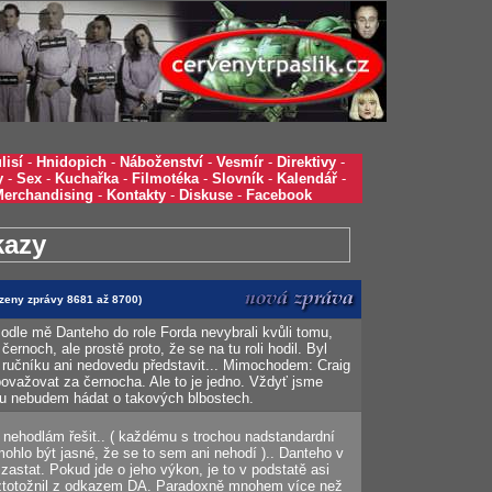
lisí
-
Hnidopich
-
Náboženství
-
Vesmír
-
Direktivy
-
y
-
Sex
-
Kuchařka
-
Filmotéka
-
Slovník
-
Kalendář
-
Merchandising
-
Kontakty
-
Diskuse
-
Facebook
kazy
azeny zprávy 8681 až 8700)
dle mě Danteho do role Forda nevybrali kvůli tomu,
černoch, ale prostě proto, že se na tu roli hodil. Byl
z ručníku ani nedovedu představit... Mimochodem: Craig
považovat za černocha. Ale to je jedno. Vždyť jsme
e tu nebudem hádat o takových blbostech.
 nehodlám řešit.. ( každému s trochou nadstandardní
mohlo být jasné, že se to sem ani nehodí ).. Danteho v
zastat. Pokud jde o jeho výkon, je to v podstatě asi
e ztotožnil z odkazem DA. Paradoxně mnohem více než