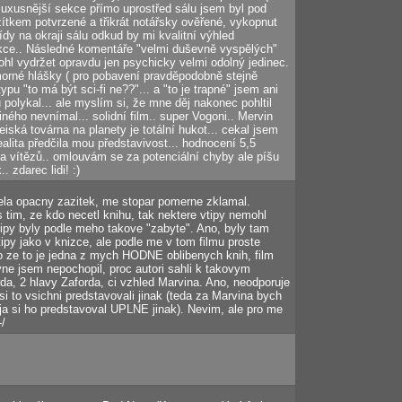
luxusnější sekce přímo uprostřed sálu jsem byl pod
azítkem potvrzené a třikrát notářsky ověřené, vykopnut
dy na okraji sálu odkud by mi kvalitní výhled
ekce.. Následné komentáře "velmi duševně vyspělých"
ohl vydržet opravdu jen psychicky velmi odolný jedinec.
rné hlášky ( pro pobavení pravděpodobně stejně
ypu "to má být sci-fi ne??"... a "to je trapné" jsem ani
polykal... ale myslím si, že mne děj nakonec pohltil
jiného nevnímal... solidní film.. super Vogoni.. Mervin
iská továrna na planety je totální hukot... cekal jsem
alita předčila mou představivost... hodnocení 5,5
a vítězů.. omlouvám se za potenciální chyby ale píšu
. zdarec lidi! :)
ela opacny zazitek, me stopar pomerne zklamal.
tim, ze kdo necetl knihu, tak nektere vtipy nemohl
vtipy byly podle meho takove "zabyte". Ano, byly tam
ipy jako v knizce, ale podle me v tom filmu proste
o ze to je jedna z mych HODNE oblibenych knih, film
vne jsem nepochopil, proc autori sahli k takovym
da, 2 hlavy Zaforda, ci vzhled Marvina. Ano, neodporuje
si to vsichni predstavovali jinak (teda za Marvina bych
 ja si ho predstavoval UPLNE jinak). Nevim, ale pro me
-/