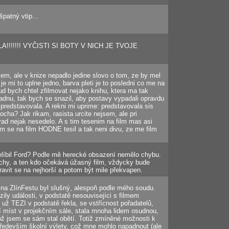
špatný vtip...
SÍLA!!!!!!! VYČISTI SI BOTY V NICH JE TVOJE
sem, ale v knize nepadlo jedine slovo o tom, ze by mel
 je mi to uplne jedno, barva pleti je to posledni co me na
ud bych chtel zfilmovat nejako knihu, ktera ma tak
adnu, tak bych se snazil, aby postavy vypadali opravdu
di predstavovala. A rekni mi uprime: predstavovala sis
nocha? Jak rikam, rasista urcite nejsem, ale pri
orad nejak nesedelo. A s tim tesenim na film mas asi
em se na film HODNE tesil a tak neni divu, ze me film
 nelíbil Ford? Podle mě herecké obsazení nemělo chybu.
hy, a ten kdo očekává úžasný film, vždycky bude
ravit se na nejhorší a potom být mile překvapen.
 na ZlínFestu byl slušný, alespoň podle mého soudu.
ly události, v podstatě nesouvisejíci s filmem
už TEZI v podstatě řekla, se vstřícnost pořadatelů,
í míst v projekčním sále, stala mnoha lidem osudnou,
kož jsem se sám stal obětí. Totiž zmíněné možnosti k
především školní výlety, což mne mohlo napadnout (ale