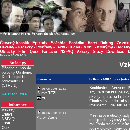
V této inkarnaci jsi bohužel dostal tělo bídného poseroutky.
Červený trpaslík
-
Epizody
-
Scénáře
-
Posádka
-
Herci
-
Dabing
-
Ze záku
Havárky
-
Nadávky
-
Postřehy
-
Texty
-
Hudba
-
Mobil
-
Kostýmy
-
Dodatk
Obrázky
-
Film
-
Quiz
-
Fantazie
-
NSFAQ
-
Vzkazy
-
Srazy
-
Download
-
Dnes je 06.08.2026
Naše tipy
Vz
Přidejte si nás do
položky Oblíbené.
Don't forget to
Informace
Bulletin - 14864 zpráv (zobr
bookmark us!
(CTRL-D)
Souhlasím s Aerisem. Po
05.06.2005 11:52
aby ve filmu hrál nějaký 
Autor:
TEZI
Relaxační folie
skvělý a já už si ho be
Charles by se dal taky 
Informace
inteligentní lidé, tak s
Vzkazy
------
04.06.2005 12:04
14864
Mezirasové otázky tady
Autor:
Aeris
NSFAQ
inteligenční výbavy by 
1354
roli Forda se ale musím 
Quiz
jediný člověk, který s