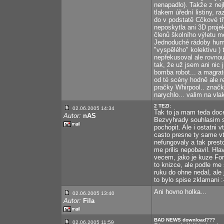
nenapadlo). Takže z nej
tlakem úřední listiny, r
do v podstatě Cčkové tří
neposkytla ani 3D proj
členů školního výletu m
Jednoduché rádoby humo
"vyspělého" kolektivu ) t
nepřekusoval ale rovnou 
tak, že už jsem ani nic 
bomba robot... a magrate
od té scény hodně ale re
pračky Whirpool.. značk
narychlo... valim na vlak.
2 TEZI:
02.06.2005 14:34
Tak to ja mam teda doc
Autor:
nAS
Bezvyhrady souhlasim s 
pochopit. Ale i ostatni 
casto presne ty same vt
nefungovaly a tak prest
me prilis nepobavil. Hla
vecem, jako je kuze For
to knizce, ale podle me 
ruku do ohne nedal, ale
to bylo spise zklamani :
Ani hovno holka...
02.06.2005 13:40
Autor:
Fila
BAD NEWS download???
02.06.2005 11:59