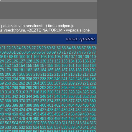
atolizalstvi a servilnosti :) timto podporuju
nas vsech)forum. -BEZTE NA FORUM!- vypada slibne.
0
21
22
23
24
25
26
27
28
29
30
31
32
33
34
35
36
37
38
39
8
59
60
61
62
63
64
65
66
67
68
69
70
71
72
73
74
75
76
77
96
97
98
99
100
101
102
103
104
105
106
107
108
109
110
24
125
126
127
128
129
130
131
132
133
134
135
136
137
51
152
153
154
155
156
157
158
159
160
161
162
163
164
78
179
180
181
182
183
184
185
186
187
188
189
190
191
05
206
207
208
209
210
211
212
213
214
215
216
217
218
32
233
234
235
236
237
238
239
240
241
242
243
244
245
59
260
261
262
263
264
265
266
267
268
269
270
271
272
86
287
288
289
290
291
292
293
294
295
296
297
298
299
13
314
315
316
317
318
319
320
321
322
323
324
325
326
40
341
342
343
344
345
346
347
348
349
350
351
352
353
67
368
369
370
371
372
373
374
375
376
377
378
379
380
94
395
396
397
398
399
400
401
402
403
404
405
406
407
21
422
423
424
425
426
427
428
429
430
431
432
433
434
48
449
450
451
452
453
454
455
456
457
458
459
460
461
75
476
477
478
479
480
481
482
483
484
485
486
487
488
02
503
504
505
506
507
508
509
510
511
512
513
514
515
29
530
531
532
533
534
535
536
537
538
539
540
541
542
56
557
558
559
560
561
562
563
564
565
566
567
568
569