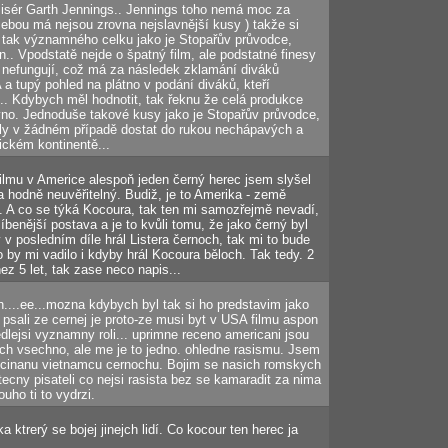
žisér Garth Jennings.. Jennings toho nemá moc za
 sebou má nejsou zrovna nejslavnější kusy ) takže si
 tak významného celku jako je Stopařův průvodce,
.. Vpodstatě nejde o špatný film, ale podstatné finesy
 nefungují, což má za následek zklamání diváků
a tupý pohled na plátno v podání diváků, kteří
... Kdybych měl hodnotit, tak řeknu že celá produkce
vno. Jednoduše takové kusy jako je Stopařův průvodce,
y v žádném případě dostat do rukou nechápavých a
ickém kontinentě...
ilmu v Americe alespoň jeden černý herec jsem slyšel
da hodně neuvěřitelný. Budiž, je to Amerika - země
A co se týká Kocoura, tak ten mi samozřejmě nevadí,
íbenější postava a je to kvůli tomu, že jako černý byl
v posledním díle hrál Listera černoch, tak mi to bude
 by mi vadilo i kdyby hrál Kocoura běloch. Tak tedy. 2
nez 5 let, tak zase neco napis...
h....ee...mozna kdybych byl tak si ho predstavim jako
 psali ze cernej je proto-ze musi byt v USA filmu aspon
edlejsi vyznamny roli... uprimne receno americani jsou
ich vsechno, ale me je to jedno. ohledne rasismu. Jsem
e cinanu vietnamcu cernochu. Bojim se nasich romskych
ecny pisateli co nejsi rasista bez se kamaradit za nima
uho ti to vydrzi.
a ktrerý se bojej jinejch lidí. Co kocour ten herec ja