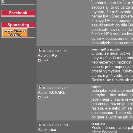
6
samotný autor filmu, re
sebou ( a i to co už za
myslím, že režírováním
Facebook
neměl být vůbec pověřen
z hlavy DA zde opravdu
Sponzoring
zasvěcených do díla DA 
vpodstatě neví o co jde
filmů z USA stojí za ho
by se v budoucnu neměl
zaostalých tlup na amer
sem napište nadpis
03.06.2005 18:51
O tom, že musí být ve f
Autor:
nAS
taky a připadá mi to te
neomezených možností. 
naopak je to moje nejobl
prostě vymyšlen. Kdyby 
samozřejmě vadit, ale to
Rasista: az ti bude vic 
hmmm
03.06.2005 17:07
teda jako Ford a cernoc
Autor:
KCHARL
cernyho... btw. nekde to
jeden negr v hlavni ci v
prasteni a mozne je u n
rasista. Ale nebo jim s
spoluobcanu. Takze stat
do ghet a uvidime jak dlo
to rasista
03.06.2005 15:33
Podle mě sou rasisti pak
Autor:
risa
přece černoch!