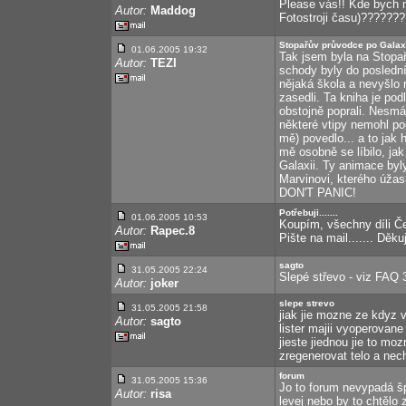
Please vás!! Kde bych 
Autor:
Maddog
Fotostroji času)??????
Stopařův průvodce po Galax
01.06.2005 19:32
Tak jsem byla na Stopařo
Autor:
TEZI
schody byly do poslední
nějaká škola a nevyšlo n
zasedli. Ta kniha je pod
obstojně poprali. Nesmál
některé vtipy nemohl po
mě) povedlo... a to jak h
mě osobně se líbilo, ja
Galaxii. Ty animace byly
Marvinovi, kterého úža
DON'T PANIC!
Potřebuji.......
01.06.2005 10:53
Koupím, všechny díli Če
Autor:
Rapec.8
Pište na mail....... Děkuj
sagto
31.05.2005 22:24
Slepé střevo - viz FAQ 3
Autor:
joker
slepe strevo
31.05.2005 21:58
jiak jie mozne ze kdyz v
Autor:
sagto
lister majii vyoperovane 
jieste jiednou jie to mo
zregenerovat telo a necha
forum
31.05.2005 15:36
Jo to forum nevypadá š
Autor:
risa
levej nebo by to chtělo 