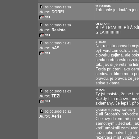
to Rasista
03.06.2005 13:39
Tak tohle je doufám jen 
Autor:
DORFL
Oi Oi Oi!!!!
03.06.2005 13:29
BÍLÁ LIGA!!!!!! BÍLÁ 
Autor:
Rasista
SÍLA!!!!!!!!!!!!!
2 TEZI:
03.06.2005 09:41
Ne, rasista opravdu nej
Autor:
nAS
byt Ford cernoch. Jiste,
cloveku zajima, ale pok
sirokou ctenarskou zakl
tak, jak si je vetsina li
Forda pri cteni jako cer
sledovani filmu mi to p
pravdu, je pravda ze js
spise zklamal.
to:nAS
02.06.2005 22:03
Ty jsi rasista, že se ti
Autor:
TEZI
Každý film má své mouc
zklamaný. Je lepší, přip
vpodstatě pěkný zážitek :)
02.06.2005 15:32
2 all Stopařův průvodce
Autor:
Aeris
Celkový dojem mě pokazi
samotným.. Jednak, jak 
kteří umožnili zamluven
což mohu potvrdit, jeli
rezervaci míst využily 