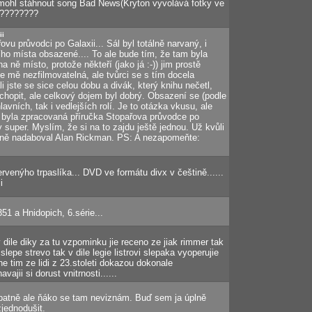
mohl stáhnout song Bad News(Kryton vyvolává fotky ve
?????????
ii
vu průvodci po Galaxii... Sál byl totálně narvaný, i
ho místa obsazené.... To ale bude tím, že tam byla
a ně místo, protože někteří (jako já :-)) jim prostě
le mě nezfilmovatelná, ale tvůrci se s tím docela
i jste se sice celou dobu a divák, který knihu nečetl,
chopit, ale celkový dojem byl dobrý. Obsazení se (podle
lavních, tak i vedlejších rolí. Je to otázka vkusu, ale
k byla zpracovaná příručka Stopařova průvodce po
 super. Myslím, že si na to zajdu ještě jednou. Už kvůli
sně nadaboval Alan Rickman. PS: A nezapomeňte:
rvenýho trpaslíka... DVD ve formátu divx v češtině......
i
51 a Hnidopich, 6.série...
 dile diky za tu vzpominku jie receno ze jiak rimmer tak
slepe strevo tak v dile legie listrovi slepaka vyoperujie
zne tim ze lidi z 23.stoleti dokazou dokonale
vajii si dorust vnitrnosti......
patně ale ňáko se tam neviznám. Buď sem ja úplně
zjednodušit.