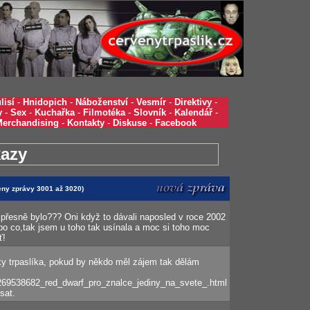
lisí
-
Hnidopich
-
Náboženství
-
Vesmír
-
Direktivy
-
y
-
Sex
-
Kuchařka
-
Filmotéka
-
Slovník
-
Kalendář
-
Merchandising
-
Kontakty
-
Diskuse
-
Facebook
azy
zeny zprávy 3001 až 3020)
 přesně bylo??? Oni když to dávali naposled v roce 2002
ebo co,tak jsem u toho tak usínala a moc si toho moc
ť!
y trpaslíka, pokud by někdo měl zájem tak dělám
m269538682_red_dwarf_pro_znalce_jediny_na_svete_.html
sat.