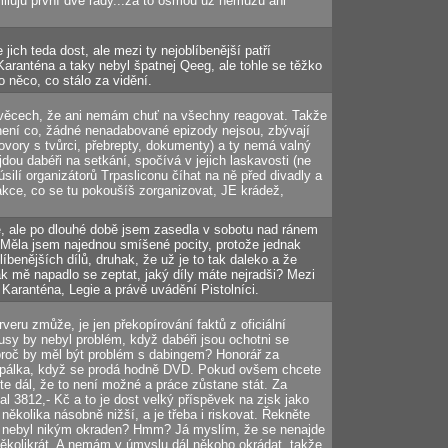
ě miluju první dvě řady...za to osmou už nemůžu ani
 jich teda dost, ale mezi ty nejoblíbenější patří
Karanténa a taky nebyl špatnej Qeeg, ale tohle se těžko
o něco, co stálo za vidění.
a věcech, že ani nemám chuť na všechny reagovat. Takže
není co, žádné nenadabované epizody nejsou, zbývají
ovory s tvůrci, přebrepty, dokumenty) a ty nemá valný
jdou dabéři na setkání, spočívá v jejich laskavosti (ne
úsilí organizátorů Trpasliconu číhat na ně před divadly a
 akce, co se tu pokoušíš zorganizovat, JE krádež,
, ale po dlouhé době jsem zasedla v sobotu nad ránem
. Měla jsem najednou smíšené pocity, protože jednak
íbenějších dílů, druhak, že už je to tak daleko a že
ak mě napadlo se zeptat, jaký díly máte nejradši? Mezi
 Karanténa, Legie a právě uvádění Pistolníci.
rveru zmůže, je jen překopírování faktů z oficiální
sy by nebyl problém, když dabéři jsou ochotni se
proč by měl být problém s dabingem? Honorář za
 pálka, když se prodá hodně DVD. Pokud ovšem chcete
rdte dál, že to není možné a práce zůstane stát. Za
dal 3812,- Kč a to je dost velký příspěvek na zisk jako
 několika násobně nižší, a je třeba i riskovat. Řekněte
dy nebyl nikým okraden? Hmm? Já myslím, že se nenajde
 několikrát. A nemám v úmyslu dál někoho okrádat, takže