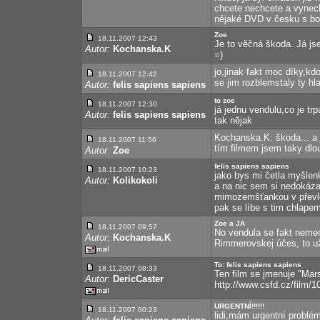
chcete nechcete a vynech
nějaké DVD v česku s bon
Zoe
18.11.2007 12:43
Je to věčná škoda. Já js
Autor:
Kochanska.K
=)
jo,jinak fakt moc díky,kdo
18.11.2007 12:42
se jim rozblemstaly ty hl
Autor:
felis sapiens sapiens
to zoe
18.11.2007 12:30
já jednu vendulu,co je t
Autor:
felis sapiens sapiens
tak nějak
Kochanska.K: škoda... a j
18.11.2007 11:56
tím filmem jsem taky dlou
Autor:
Zoe
felis sapiens sapiens
18.11.2007 10:23
jako bys mi četla myšlen
Autor:
Kolikokoli
a na nic sem si nedokáza
mimozemšťankou v převle
pak se líbe s tim chlapem
Zoe a JA
18.11.2007 09:57
No vendula se fakt nemen
Autor:
Kochanska.K
Rimmerovskej účes, to už 
To: felis sapiens sapiens
18.11.2007 08:33
Ten film se jmenuje "Mars
Autor:
DericCaster
http://www.csfd.cz/film/1
URGENTNÍ!!!!!!
18.11.2007 00:23
lidi,mám urgentní problém