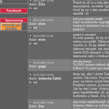
19.11.2007 12:59
6
Právě že už to u nás dáva
Autor:
Žíža
nezestárnul, nicméně "je
čtvrti by se v den uvede
Facebook
neohřál :-D
češi jsou největší zloději
Sponzoring
19.11.2007 12:02
když se pokusíte vygoogli
Autor:
eivis
českých stránkách lze stah
pirátství.
krádež či nekrádež
19.11.2007 11:49
To máš pravdu, že by to 
Autor:
eivis
sebou rozvypálit. Dabovat 
myslím si, že by dabéři s
dabovat nevyjde, tak asp
české DVD alespoň s tit
dabované nebo s titulkam
Just the Smegs
19.11.2007 10:15
To DVD vyzera celkem do
Autor:
gogo
Edition? To jsem asi nevid
Moje nej. díly? Určitě Če
19.11.2007 10:03
vesmír, Inkvizitor, Psycho
Autor:
doktorka Šáhlá
jsou: na třetím místě Dé
Paralelní vesmír, já pros
Jak by řekl Lister: třída
jaksi nejoblíbenější díl, 
květináče a Stesk. A ty d
aaa moje nejoblíbenější d
18.11.2007 19:30
Arniemu třebou ty culíčk
Autor:
Zoe