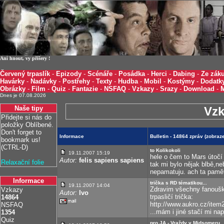
Ani hnout, vy příšery !
Červený trpaslík
-
Epizody
-
Scénáře
-
Posádka
-
Herci
-
Dabing
-
Ze záku
Havárky
-
Nadávky
-
Postřehy
-
Texty
-
Hudba
-
Mobil
-
Kostýmy
-
Dodatk
Obrázky
-
Film
-
Quiz
-
Fantazie
-
NSFAQ
-
Vzkazy
-
Srazy
-
Download
-
Dnes je 07.08.2026
Naše tipy
Vzk
Přidejte si nás do
položky Oblíbené.
Don't forget to
Informace
Bulletin - 14864 zpráv (zobra
bookmark us!
(CTRL-D)
to Kolikokoli
19.11.2007 15:19
hele o čem to Mars útočí
Autor:
felis sapiens sapiens
Relaxační folie
tak mi bylo nějak blbě,n
nepamatuju. ach ta pamě
Informace
trička s RD tématikou...
19.11.2007 14:04
Zdravim všechny fanoušk
Vzkazy
Autor:
Ivo
trpasličí trička:
14864
http://www.aukro.cz/ite
NSFAQ
...mám i jiné stačí mi nap
1354
Quiz
pro JA - Vraždy v Midsomeru