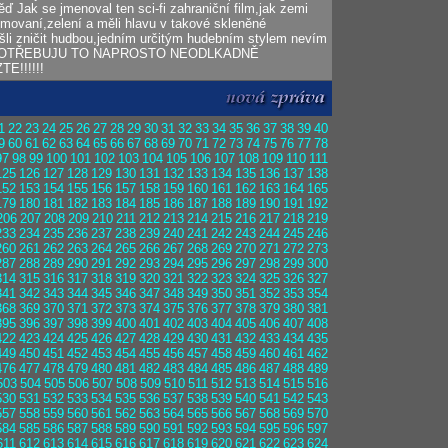
ď Jak se jmenoval ten sci-fi zahraniční film,jak zemi
animovaní,zelení a měli hlavu v takové skleněné
k šli zničit hudbou,jedním určitým hudebním stylem nevím
.... POTŘEBUJU TO NAPROSTO NEODLKADNĚ
!!!!!!
1
22
23
24
25
26
27
28
29
30
31
32
33
34
35
36
37
38
39
40
9
60
61
62
63
64
65
66
67
68
69
70
71
72
73
74
75
76
77
78
97
98
99
100
101
102
103
104
105
106
107
108
109
110
111
125
126
127
128
129
130
131
132
133
134
135
136
137
138
152
153
154
155
156
157
158
159
160
161
162
163
164
165
179
180
181
182
183
184
185
186
187
188
189
190
191
192
206
207
208
209
210
211
212
213
214
215
216
217
218
219
233
234
235
236
237
238
239
240
241
242
243
244
245
246
260
261
262
263
264
265
266
267
268
269
270
271
272
273
287
288
289
290
291
292
293
294
295
296
297
298
299
300
314
315
316
317
318
319
320
321
322
323
324
325
326
327
341
342
343
344
345
346
347
348
349
350
351
352
353
354
368
369
370
371
372
373
374
375
376
377
378
379
380
381
395
396
397
398
399
400
401
402
403
404
405
406
407
408
422
423
424
425
426
427
428
429
430
431
432
433
434
435
449
450
451
452
453
454
455
456
457
458
459
460
461
462
476
477
478
479
480
481
482
483
484
485
486
487
488
489
503
504
505
506
507
508
509
510
511
512
513
514
515
516
530
531
532
533
534
535
536
537
538
539
540
541
542
543
557
558
559
560
561
562
563
564
565
566
567
568
569
570
584
585
586
587
588
589
590
591
592
593
594
595
596
597
611
612
613
614
615
616
617
618
619
620
621
622
623
624