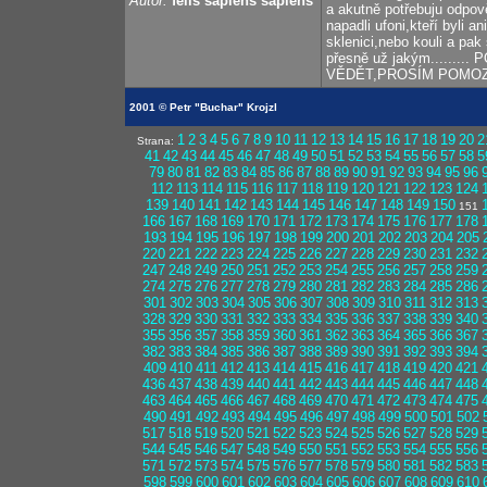
Autor:
felis sapiens sapiens
a akutně potřebuju odpově
napadli ufoni,kteří byli 
sklenici,nebo kouli a pa
přesně už jakým.....
VĚDĚT,PROSÍM POMOZTE
2001 © Petr "Buchar" Krojzl
1
2
3
4
5
6
7
8
9
10
11
12
13
14
15
16
17
18
19
20
2
Strana:
41
42
43
44
45
46
47
48
49
50
51
52
53
54
55
56
57
58
5
79
80
81
82
83
84
85
86
87
88
89
90
91
92
93
94
95
96
112
113
114
115
116
117
118
119
120
121
122
123
124
139
140
141
142
143
144
145
146
147
148
149
150
151
166
167
168
169
170
171
172
173
174
175
176
177
178
193
194
195
196
197
198
199
200
201
202
203
204
205
220
221
222
223
224
225
226
227
228
229
230
231
232
247
248
249
250
251
252
253
254
255
256
257
258
259
274
275
276
277
278
279
280
281
282
283
284
285
286
301
302
303
304
305
306
307
308
309
310
311
312
313
328
329
330
331
332
333
334
335
336
337
338
339
340
355
356
357
358
359
360
361
362
363
364
365
366
367
382
383
384
385
386
387
388
389
390
391
392
393
394
409
410
411
412
413
414
415
416
417
418
419
420
421
436
437
438
439
440
441
442
443
444
445
446
447
448
463
464
465
466
467
468
469
470
471
472
473
474
475
490
491
492
493
494
495
496
497
498
499
500
501
502
517
518
519
520
521
522
523
524
525
526
527
528
529
544
545
546
547
548
549
550
551
552
553
554
555
556
571
572
573
574
575
576
577
578
579
580
581
582
583
598
599
600
601
602
603
604
605
606
607
608
609
610