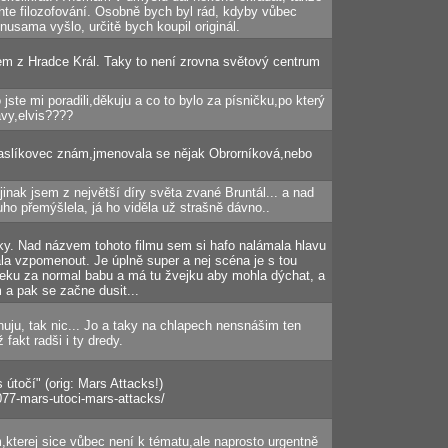
te filozofování. Osobně bych byl rád, kdyby vůbec
usama vyšlo, určitě bych koupil originál.
em z Hradce Král. Taky to není zrovna světový centrum
 jste mi poradili,děkuju a co to bylo za písničku,po který
avy,elvis????
rpaslíkovec znám,jmenovala se nějak Obrorníková,nebo
inak jsem z největší díry světa zvané Bruntál... a nad
ho přemýšlela, já ho viděla už strašně dávno..
ky. Nad názvem tohoto filmu sem si hafo nalámala hlavu
la vzpomenout. Je úplně super a nej scéna je s tou
ku za normal babu a má tu žvejku aby mohla dýchat, a
 a pak se začne dusit...
uju, tak nic... Jo a taky na chlapech nensnášim ten
fakt radši i ty dredy.
 útočí" (orig: Mars Attacks!)
077-mars-utoci-mars-attacks/
,kterej sice vůbec není k tématu,ale naprosto urgentně