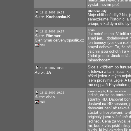
reality..ale nejvíc stejn
vystát..nevím proč
Oblíbené díly
18.11.2007 19:23
Moje oblíbené díly? No, je
Autor:
Kochanska.K
samozřejmě Pistolníci a 
určuje, v každym díle byl
eivis
18.11.2007 19:17
Jsi notně mimo. V tolik
Autor:
Rimmer
snad jen... dodabovávat 
Člen týmu
cervenytrpaslik.cz
jen bonusy (veskrze rozh
smysl dabovat. To, že při
všichni jsou ochotní) a v 
žádat je o to. Jinak celá
mimochodem.
Sice s křížkem po funuse
18.11.2007 18:20
k televizi a tam Trpaslík
Autor:
JA
běžel jeden z mých nejobl
jsem prošvihla Legie. A t
mé nej patří Psychoteror,
všechno jde, když se chce
18.11.2007 16:22
jediné, co se na tomto se
Autor:
eivis
stránky RD. Dabovat bonu
dostavil na RD session, 
dabování není až taková
zůstat u filozofování, tv
originály jsem v češtině 
jedinec. Cena za vypal je
mi, kdo z vás ještě nik
nikdo, já byl okraden již