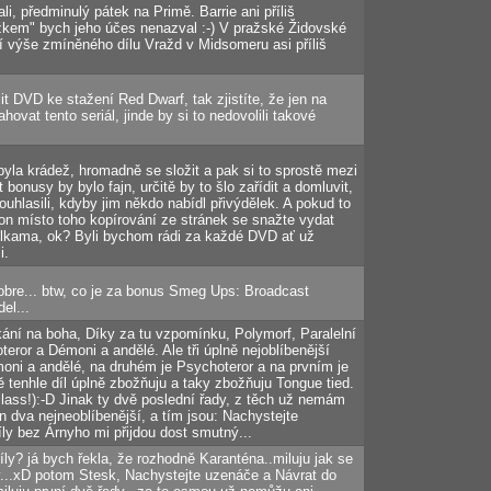
li, předminulý pátek na Primě. Barrie ani příliš
žkem" bych jeho účes nenazval :-) V pražské Židovské
ní výše zmíněného dílu Vražd v Midsomeru asi příliš
t DVD ke stažení Red Dwarf, tak zjistíte, že jen na
ovat tento seriál, jinde by si to nedovolili takové
byla krádež, hromadně se složit a pak si to sprostě mezi
bonusy by bylo fajn, určitě by to šlo zařídit a domluvit,
ouhlasili, kdyby jim někdo nabídl přivýdělek. A pokud to
on místo toho kopírování ze stránek se snažte vydat
ulkama, ok? Byli bychom rádi za každé DVD ať už
i.
bre... btw, co je za bonus Smeg Ups: Broadcast
el...
kání na boha, Díky za tu vzpomínku, Polymorf, Paralelní
teror a Démoni a andělé. Ale tři úplně nejoblíbenější
moni a andělé, na druhém je Psychoteror a na prvním je
tě tenhle díl úplně zbožňuju a taky zbožňuju Tongue tied.
!(class!):-D Jinak ty dvě poslední řady, z těch už nemám
jen dva nejneoblíbenější, a tím jsou: Nachystejte
íly bez Árnyho mi přijdou dost smutný...
íly? já bych řekla, že rozhodně Karanténa..miluju jak se
y...xD potom Stesk, Nachystejte uzenáče a Návrat do