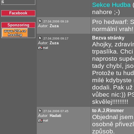
6
Sekce Hudba
(
nahore ;-)
Facebook
Pro hedwarf: S
27.04.2006 09:19
Sponzoring
Autor:
Zuza
normální vrah!!!!!
Bezva stránky
27.04.2006 09:17
Autor:
Zuza
Ahojky, zdrav
trpaslíka. Chci
naprosto supé
tady chybí, js
Protože tu hud
milé kdybyste 
dodali. Pak u
vůbec nic:)) 
skvělej!!!!!!!!!
to A.J.Rimmer
27.04.2006 07:45
Autor:
Hadati
Objednal jsem 
osobně přivezla
způsob.