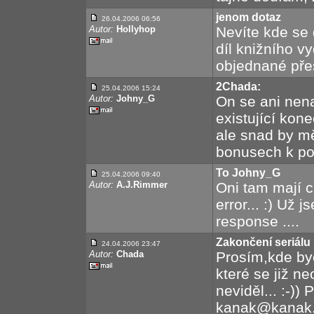
jenom dotaz
26.04.2006 06:56
Autor:
Hollyhop
Nevíte kde se 
díl knižního v
objednané přes
2Chada:
25.04.2006 15:24
Autor:
Johny_G
On se ani nena
existující kone
ale snad by mě
bonusech k p
To Johny_G
25.04.2006 09:40
Autor:
A.J.Rimmer
Oni tam mají c
error... :) Už 
response ....
Zakončení seriálu
24.04.2006 23:47
Autor:
Chada
Prosím,kde by
které se již n
neviděl... :-))
kanak@kanak.