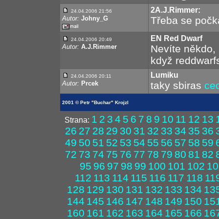
2A.J.Rimmer:
24.04.2006 21:56
Autor:
Johny_G
Třeba se počká
EN Red Dwarf
24.04.2006 20:49
Autor:
A.J.Rimmer
Nevíte někdo, 
když reddwarf
Lumiku
24.04.2006 20:11
Autor:
Prcek
taky sbiras
ce
2001 © Petr "Buchar" Krojzl
1
2
3
4
5
6
7
8
9
10
11
12
13
Strana:
26
27
28
29
30
31
32
33
34
35
36
49
50
51
52
53
54
55
56
57
58
59
72
73
74
75
76
77
78
79
80
81
82
95
96
97
98
99
100
101
102
10
112
113
114
115
116
117
118
11
128
129
130
131
132
133
134
13
144
145
146
147
148
149
150
15
160
161
162
163
164
165
166
16