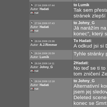
to Lumik
27.04.2006 07:44
Autor:
Hadati
Tak sem přesta
stránek zlepší
to Johny_G
27.04.2006 07:43
Autor:
Hadati
Já narážím na t
konec", který 
To Hadati:
26.04.2006 23:36
Autor:
A.J.Rimmer
A odkud jsi si
Tyhle stránky
26.04.2006 20:59
Autor:
Lumík
2Hadati:
26.04.2006 14:11
Autor:
Johny_G
No teď se ti to
tom zničení Ze
to Johny_G
26.04.2006 12:18
Autor:
Hadati
Alternativní k
jsem jej sledo
Deleted scenes
konec se Smrtí