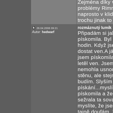
Zejména díky v
problémy Rimme
naprosto v kli
trochu jinak t
rozmáznutý lumík
26.04.2006 09:21
Autor:
hedwarf
Připadám si ja
pískomila. Byl
hodin. Když jse
dostat ven.A j
jsem pískomila
letěl ven. Jsem
nemohla usnou
stěnu, ale ste
budím. Slyším
pískání...mysl
pískomila a že
sežrala ta sova
myslíte, že js
tajně doufám, 