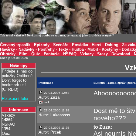
Tak to seš vážně ty? Nevkusnej trouba se zubama, co vypadaj jako druidská svatyně ?
Červený trpaslík
-
Epizody
-
Scénáře
-
Posádka
-
Herci
-
Dabing
-
Ze záku
Havárky
-
Nadávky
-
Postřehy
-
Texty
-
Hudba
-
Mobil
-
Kostýmy
-
Dodatk
Obrázky
-
Film
-
Quiz
-
Fantazie
-
NSFAQ
-
Vzkazy
-
Srazy
-
Download
-
Dnes je 06.08.2026
Naše tipy
Vz
Přidejte si nás do
položky Oblíbené.
Don't forget to
Informace
Bulletin - 14864 zpráv (zobr
bookmark us!
(CTRL-D)
Ahooooooooo
27.04.2006 12:58
Autor:
Zuza
Relaxační folie
Dost mě to štv
Informace
27.04.2006 11:29
Autor:
Lukasssss
Vzkazy
nového???
14864
NSFAQ
to Zuza:
27.04.2006 11:25
1354
Autor:
Prcek
Asi neumis hl
Quiz