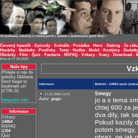
Jsi prolhanej, úskočnej a svinskej prevít s šarmem a společenskou grácií filcky !
Červený trpaslík
-
Epizody
-
Scénáře
-
Posádka
-
Herci
-
Dabing
-
Ze záku
Havárky
-
Nadávky
-
Postřehy
-
Texty
-
Hudba
-
Mobil
-
Kostýmy
-
Dodatk
Obrázky
-
Film
-
Quiz
-
Fantazie
-
NSFAQ
-
Vzkazy
-
Srazy
-
Download
-
Dnes je 07.08.2026
Naše tipy
Vz
Přidejte si nás do
položky Oblíbené.
Don't forget to
Informace
Bulletin - 14864 zpráv (zobr
bookmark us!
(CTRL-D)
Smegy
17.11.2006 12:57
Autor:
gogo
jo a s tema s
Relaxační folie
chtej 600 za j
Informace
dva dily, tak s
Vzkazy
Pokud kazdy d
14864
NSFAQ
potom smegy, a
1354
Quiz
obraz, ne jak n