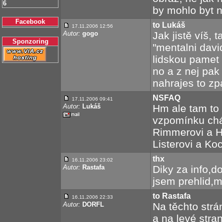
6
by mohlo byt na
Facebook
to Lukáš
17.11.2006 12:56
Autor:
gogo
Jak jistě víš, 
Sponzoring
"mentalni davi
lidskou pamet
no a z nej pa
nahrajes to zpat
NSFAQ
17.11.2006 09:41
Autor:
Lukáš
Hm ale tam to n
vzpomínku chá
Rimmerovi a H
Listerovi a Ko
thx
16.11.2006 23:02
Autor:
Rastafa
Diky za info,d
jsem prehlid,m
to Rastafa
16.11.2006 22:33
Autor:
DORFL
Na těchto strá
a na levé stra