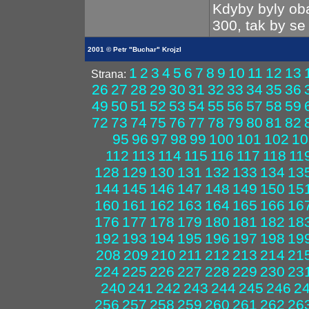
Kdyby byly o
300, tak by se
2001 © Petr "Buchar" Krojzl
1
2
3
4
5
6
7
8
9
10
11
12
13
Strana:
26
27
28
29
30
31
32
33
34
35
36
49
50
51
52
53
54
55
56
57
58
59
72
73
74
75
76
77
78
79
80
81
82
95
96
97
98
99
100
101
102
10
112
113
114
115
116
117
118
11
128
129
130
131
132
133
134
13
144
145
146
147
148
149
150
15
160
161
162
163
164
165
166
16
176
177
178
179
180
181
182
18
192
193
194
195
196
197
198
19
208
209
210
211
212
213
214
21
224
225
226
227
228
229
230
23
240
241
242
243
244
245
246
2
256
257
258
259
260
261
262
26