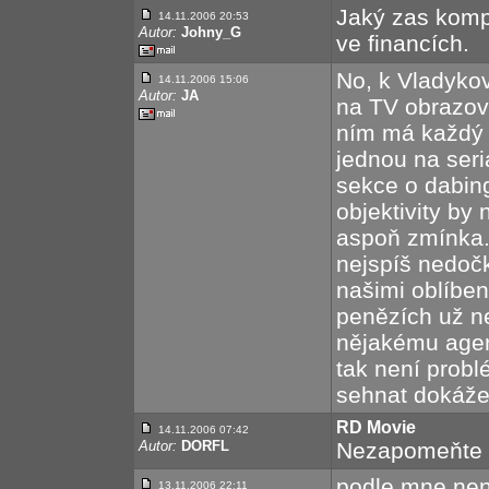
Jaký zas kompr
14.11.2006 20:53
Autor:
Johny_G
ve financích.
No, k Vladykov
14.11.2006 15:06
Autor:
JA
na TV obrazovk
ním má každý 
jednou na seri
sekce o dabing
objektivity by 
aspoň zmínka. 
nejspíš nedoč
našimi oblíbe
penězích už ne
nějakému agen
tak není probl
sehnat dokáže.
RD Movie
14.11.2006 07:42
Autor:
DORFL
Nezapomeňte n
podle mne nen
13.11.2006 22:11