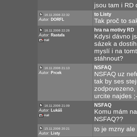
jsou tam i RD 
to Listy
16.11.2006 22:32
Autor:
DORFL
Tak proč to sa
hra na motivy RD
16.11.2006 22:26
Autor:
Rastafa
Kdysi dávno j
sázek a dostih
myslí i na tom
stáhnout?
NSFAQ
16.11.2006 21:13
Autor:
Prcek
NSFAQ uz nefu
tak by ses ste
zodpovezeno, 
urcite najdes ;
NSFAQ
16.11.2006 21:09
Autor:
Lukáš
Komu mám naps
NSFAQ??
to je mzny ale
15.11.2006 20:21
Autor:
Listy