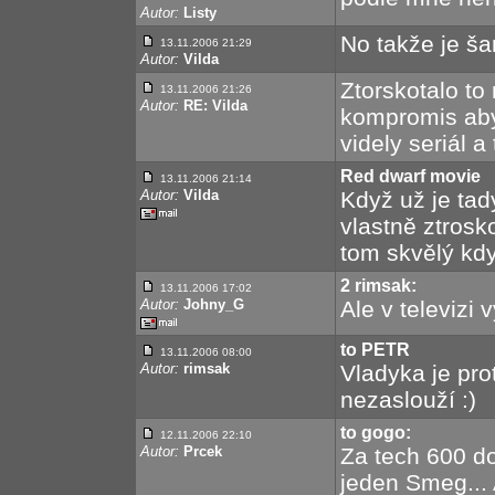
Autor:
Listy
No takže je š
13.11.2006 21:29
Autor:
Vilda
Ztorskotalo to
13.11.2006 21:26
Autor:
RE: Vilda
kompromis aby 
videly seriál a 
Red dwarf movie
13.11.2006 21:14
Autor:
Vilda
Když už je tad
vlastně ztrosko
tom skvělý kdy
2 rimsak:
13.11.2006 17:02
Autor:
Johny_G
Ale v televizi
to PETR
13.11.2006 08:00
Autor:
rimsak
Vladyka je pro
nezaslouží :)
to gogo:
12.11.2006 22:10
Autor:
Prcek
Za tech 600 d
jeden Smeg... 