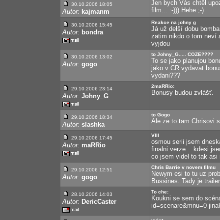
Jen bych Vás chtěl upozo
30.10.2006 18:05
film... :-))) Hehe ;-)
Autor:
kajmanm
Reakce na johny g
30.10.2006 15:45
Já už delší dobu bomba
Autor:
bondra
zatim nikdo o tom neví a
vyjdou
to Johny_G..... COZE????
30.10.2006 13:02
To se jako planujou bon
Autor:
gogo
jako v CR vydavat bonu
vydani???
2maRRio:
29.10.2006 23:14
Bonusy budou zvlášť.
Autor:
Johny_G
to Gogo
29.10.2006 18:34
Ale ze to tam Chrisovi 
Autor:
slashka
VIII
29.10.2006 17:45
osmou serii jsem dneska 
Autor:
maRRio
finalni verze... kdesi j
co jsem videl to tak asi 
Chris Barrie v novem filmu
29.10.2006 12:51
Newym esi to tu uz prob
Autor:
gogo
Bussines. Tady je traile
To che:
28.10.2006 14:03
Koukni se sem do scénář
Autor:
DericCaster
id=scenare&mnu=0 jinak 