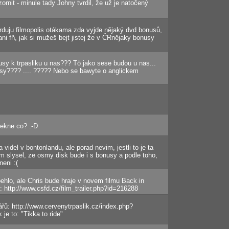
rnit - minule tady Johny tvrdil, že už je natočený
rduju filmopolis otákama zda vyjde nějaký dvd bonusů,
ni fň, jak si mužeš bejt jistej že v ČRnějaky bonusy
usy k trpasliku u nas??? Tö jako sese budou u nas...
sy???? .... ????? Nebo se bawyte o anglickem
sekne co? :-D
videl v bontonlandu, ale porad nevim, jestli to je ta
sem slysel, ze osmy disk bude i s bonusy a podle toho,
neni :(
ehlo, ale Chris bude hraje v novem filmu Back in
r: http://www.csfd.cz/film_trailer.php?id=216288
ů: http://www.cervenytrpaslik.cz/index.php?
je to: "Tikka to ride"