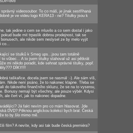
sDir=dvd
i správný videosoubor. To co máš, je jinak sestříhaná
obně je ve videu logo KERA13 - ne? Titulky jsou k
, tak jedine o cem se mluvilo a co sem dostal i jako
okud bude mit trpaslik dobrou prodejnost, tak se
bonusech, ale nikde sem neslysel ze by melo vyjit
 co...
ající se titulků k Smeg ups...jsou tam totálně
to vůbec... A to jsem titulky stahoval už asi pětkrát
že mi někdo poradit, kde sehnat správné titulky, popř.
eděly??? DÍKY!!!
 dobrá taškařice, docela jsem se nasmál :-). Ale sám víš,
ám. Nikde není psáno, že to nakonec klapne. Třeba se
i do takového finančního skluzu, že se na to vyserou,
 je. Bonusy nemají být všechny, ale pouze výběr. Kdysi
h, ale čert ví, jak to nakonec dopadne.
avádějící? Já fakt nevím pro co mám hlasovat. Jde
ská DVD? Pěknou anglickou kolekci bych bral. Česká
e to by šlo mimo mě.
li film? A nevíte, kdy asi tak bude česká premiéra?