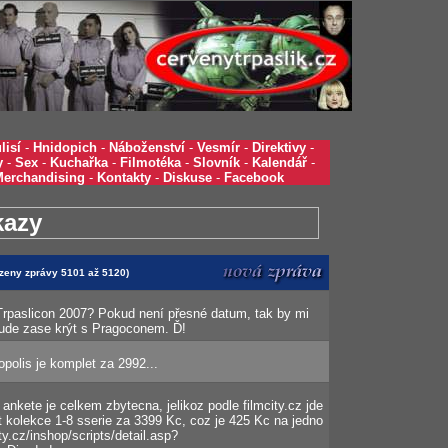
lisí
-
Hnidopich
-
Náboženství
-
Vesmír
-
Direktivy
-
y
-
Sex
-
Kuchařka
-
Filmotéka
-
Slovník
-
Kalendář
-
Merchandising
-
Kontakty
-
Diskuse
-
Facebook
kazy
azeny zprávy 5101 až 5120)
Trpaslicon 2007? Pokud není přesné datum, tak by mi
o bude zase krýt s Pragoconem. Ď!
polis je komplet za 2992...
ankete je celkem zbytecna, jelikoz podle filmcity.cz jde
t kolekce 1-8 sserie za 3399 Kc, coz je 425 Kc na jedno
ty.cz/inshop/scripts/detail.asp?