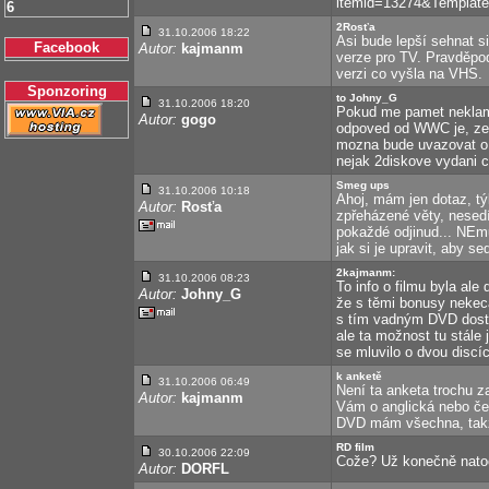
itemid=13274&Template
6
2Rosťa
31.10.2006 18:22
Asi bude lepší sehnat s
Facebook
Autor:
kajmanm
verze pro TV. Pravděpod
verzi co vyšla na VHS.
Sponzoring
to Johny_G
31.10.2006 18:20
Pokud me pamet neklame
Autor:
gogo
odpoved od WWC je, ze p
mozna bude uvazovat o 
nejak 2diskove vydani ci
Smeg ups
31.10.2006 10:18
Ahoj, mám jen dotaz, týk
Autor:
Rosťa
zpřeházené věty, nesedí 
pokaždé odjinud... NEmů
jak si je upravit, aby s
2kajmanm:
31.10.2006 08:23
To info o filmu byla ale
Autor:
Johny_G
že s těmi bonusy nekec
s tím vadným DVD dostal
ale ta možnost tu stále
se mluvilo o dvou discíc
k anketě
31.10.2006 06:49
Není ta anketa trochu z
Autor:
kajmanm
Vám o anglická nebo če
DVD mám všechna, takž
RD film
30.10.2006 22:09
Cože? Už konečně natoči
Autor:
DORFL