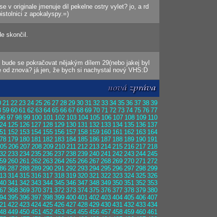
e v originale jmenuje dil pekelne ostry vylet? jo, a rd
istolnici z apokalyspy.=)
e skončil.
 bude se pokračovat nějakým dílem 29(nebo jakej byl
e od znova? já jen, že bych si nachystal nový VHS:D
0
21
22
23
24
25
26
27
28
29
30
31
32
33
34
35
36
37
38
39
8
59
60
61
62
63
64
65
66
67
68
69
70
71
72
73
74
75
76
77
96
97
98
99
100
101
102
103
104
105
106
107
108
109
110
24
125
126
127
128
129
130
131
132
133
134
135
136
137
51
152
153
154
155
156
157
158
159
160
161
162
163
164
78
179
180
181
182
183
184
185
186
187
188
189
190
191
05
206
207
208
209
210
211
212
213
214
215
216
217
218
32
233
234
235
236
237
238
239
240
241
242
243
244
245
59
260
261
262
263
264
265
266
267
268
269
270
271
272
86
287
288
289
290
291
292
293
294
295
296
297
298
299
13
314
315
316
317
318
319
320
321
322
323
324
325
326
40
341
342
343
344
345
346
347
348
349
350
351
352
353
67
368
369
370
371
372
373
374
375
376
377
378
379
380
94
395
396
397
398
399
400
401
402
403
404
405
406
407
21
422
423
424
425
426
427
428
429
430
431
432
433
434
48
449
450
451
452
453
454
455
456
457
458
459
460
461