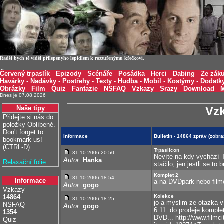
Radši bych tě viděl přilepenýho lepidlem k rozzuřenýmu křečkovi.
Červený trpaslík
-
Epizody
-
Scénáře
-
Posádka
-
Herci
-
Dabing
-
Ze záku
Havárky
-
Nadávky
-
Postřehy
-
Texty
-
Hudba
-
Mobil
-
Kostýmy
-
Dodatk
Obrázky
-
Film
-
Quiz
-
Fantazie
-
NSFAQ
-
Vzkazy
-
Srazy
-
Download
-
Dnes je 07.08.2026
Naše tipy
Vz
Přidejte si nás do
položky Oblíbené.
Don't forget to
Informace
Bulletin - 14864 zpráv (zobr
bookmark us!
(CTRL-D)
Trpaslicon
31.10.2006 20:50
Nevíte na kdy vychází 
Autor:
Hanka
Relaxační folie
stačilo, jen jestli se t
Komplet 2
31.10.2006 18:54
Informace
a na DVDpark nebo filmo
Autor:
gogo
Vzkazy
14864
Kolekce
31.10.2006 18:25
jo a myslim ze otazka v 
NSFAQ
Autor:
gogo
6.11. do prodeje komple
1354
DVD... http://www.filmci
Quiz