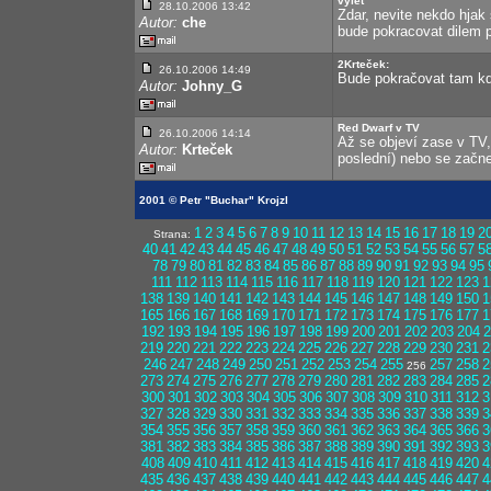
vylet
28.10.2006 13:42
Zdar, nevite nekdo hjak s
Autor:
che
bude pokracovat dilem p
2Krteček:
26.10.2006 14:49
Bude pokračovat tam kd
Autor:
Johny_G
Red Dwarf v TV
26.10.2006 14:14
Až se objeví zase v TV,
Autor:
Krteček
poslední) nebo se začn
2001 © Petr "Buchar" Krojzl
1
2
3
4
5
6
7
8
9
10
11
12
13
14
15
16
17
18
19
2
Strana:
40
41
42
43
44
45
46
47
48
49
50
51
52
53
54
55
56
57
5
78
79
80
81
82
83
84
85
86
87
88
89
90
91
92
93
94
95
111
112
113
114
115
116
117
118
119
120
121
122
123
1
138
139
140
141
142
143
144
145
146
147
148
149
150
1
165
166
167
168
169
170
171
172
173
174
175
176
177
1
192
193
194
195
196
197
198
199
200
201
202
203
204
2
219
220
221
222
223
224
225
226
227
228
229
230
231
2
246
247
248
249
250
251
252
253
254
255
257
258
2
256
273
274
275
276
277
278
279
280
281
282
283
284
285
2
300
301
302
303
304
305
306
307
308
309
310
311
312
3
327
328
329
330
331
332
333
334
335
336
337
338
339
3
354
355
356
357
358
359
360
361
362
363
364
365
366
3
381
382
383
384
385
386
387
388
389
390
391
392
393
3
408
409
410
411
412
413
414
415
416
417
418
419
420
4
435
436
437
438
439
440
441
442
443
444
445
446
447
4