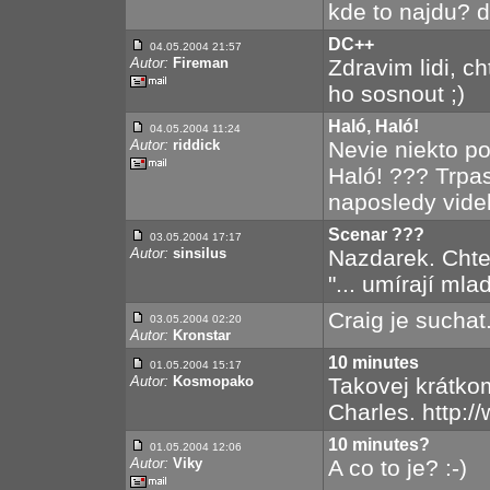
kde to najdu? 
DC++
04.05.2004 21:57
Autor:
Fireman
Zdravim lidi, c
ho sosnout ;)
Haló, Haló!
04.05.2004 11:24
Autor:
riddick
Nevie niekto po
Haló! ??? Trpa
naposledy vide
Scenar ???
03.05.2004 17:17
Autor:
sinsilus
Nazdarek. Chte
"... umírají mla
Craig je suchat.
03.05.2004 02:20
Autor:
Kronstar
10 minutes
01.05.2004 15:17
Autor:
Kosmopako
Takovej krátkom
Charles. http:/
10 minutes?
01.05.2004 12:06
Autor:
Viky
A co to je? :-)