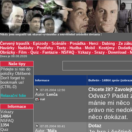
Nikdy jsem nespatřil tak ohavně vyvinutého a neuvěřitelně zrůdného devianta !
Červený trpaslík
-
Epizody
-
Scénáře
-
Posádka
-
Herci
-
Dabing
-
Ze záku
Havárky
-
Nadávky
-
Postřehy
-
Texty
-
Hudba
-
Mobil
-
Kostýmy
-
Dodatk
Obrázky
-
Film
-
Quiz
-
Fantazie
-
NSFAQ
-
Vzkazy
-
Srazy
-
Download
-
Dnes je 08.08.2026
Naše tipy
Přidejte si nás do
položky Oblíbené.
Don't forget to
Informace
Bulletin - 14864 zpráv (zobra
bookmark us!
(CTRL-D)
Chcete žít? Zavolej
07.05.2004 12:50
Autor:
Lenča
Odvaz? Padat ze
Relaxační folie
mánie mi něco d
Informace
právo nic nedok
Vzkazy
něco dokázat.
14864
NSFAQ
1354
Dotaz
07.05.2004 00:41
Quiz
Autor:
¨Mářa
Je hra i češtin