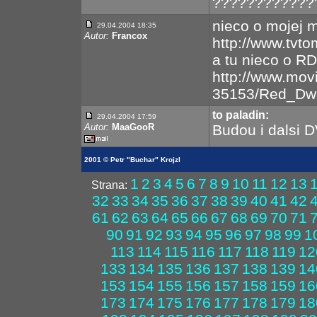
???????????????
nieco o mojej m
29.04.2004 18:35
Autor:
Francox
http://www.tvt
a tu nieco o RD
http://www.mov
35153/Red_Dw
to paladin:
29.04.2004 17:59
Autor:
MaaGooR
Budou i dalsi 
2001 © Petr "Buchar" Krojzl
1
2
3
4
5
6
7
8
9
10
11
12
13
Strana:
32
33
34
35
36
37
38
39
40
41
42
61
62
63
64
65
66
67
68
69
70
71
90
91
92
93
94
95
96
97
98
99
1
113
114
115
116
117
118
119
12
133
134
135
136
137
138
139
14
153
154
155
156
157
158
159
16
173
174
175
176
177
178
179
18