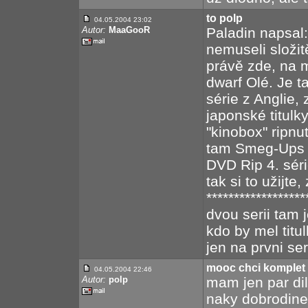
to polp
04.05.2004 23:02
Autor:
MaaGooR
Paladin napsal:
nemuseli složit
právě zde, na 
dwarf Olé. Je t
série z Anglie,
japonské titulk
"kinobox" ripnu
tam Smeg-Ups 
DVD Rip 4. sér
tak si to užijte,
*****************
dvou serii tam 
kdo by mel titu
jen na prvni seri
mooc chci komplet 
04.05.2004 22:46
Autor:
polp
mam jen par di
naky dobrodine