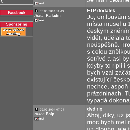
6
FTP dodatek
05.05.2004 11:43
Facebook
Autor:
Palladin
Jo, omlouvám s
místa musel u 
Sponzoring
českým zněním 
vidět, udělala 
neúspěšně. Tro
s celou znělkou
šetřivé a asi b
kdyby to ripli 
bych vzal začát
existující česk
nechce, aspoň 
prázdninách. Tu
vypadá dokona
dvd rip
05.05.2004 07:04
Autor:
Polp
Ahoj, diky, uz 
moc bych mel ra
uz dlouho, ale t