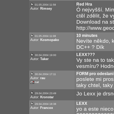
Red Hra
01.05.2004 11:58
Autor:
Rimsey
Ó nejvyšší. Mi
ctěl zdělit, že
Download na s
http://www.geoc
10 minutes
01.05.2004 11:08
Autor:
Kosmopako
Nevíte někdo, 
DC++ ? Dík
LEXX???
30.04.2004 19:00
Autor:
Taker
Vy ste na to tak
vesmíru? Hodně 
FORM pro odeslani
30.04.2004 17:11
Autor:
rau
poslete mi pros
taky chtel, tak
Jo Lexx je drsn
29.04.2004 23:49
Autor:
Kronstar
LEXX
29.04.2004 18:38
Autor:
Francox
yo a este nieco