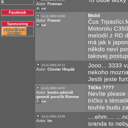
6
Autor:
Fireman
Facebook
Mobil
14.11.2003 23:50
Autor:
Freezer
Čus Trpaslíci.
Sponzoring
Motorolu C350
melodií z RD d
má jak k japon
někdo neví po
takovej postup 
Jooo... 3333 vz
14.11.2003 20:12
Autor:
Cloister Hlupák
nekoho mozna j
Jestli jeste fu
Ttičko ????
14.11.2003 19:51
Autor:
kontra admirál
Nevíte please
generál poručík Rimmer
tričko s témat
touhle budu za
....ehm.... ...
14.11.2003 13:55
Autor:
lm
sranda to nebyl