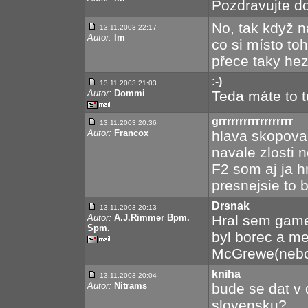
Pozdravujte do
No, tak když ná
13.11.2003 22:17
Autor:
lm
co si místo to
přece taky he
:-)
13.11.2003 21:03
Autor:
Dommi
Teda máte to t
grrrrrrrrrrrrrrrrrr
13.11.2003 20:36
Autor:
Francox
hlava skopova
navale zlosti
F2 som aj ja h
presnejsie to
Drsnak
13.11.2003 20:13
Autor:
A.J.Rimmer Bpm.
Hral sem games
Spm.
byl borec a m
McGrewe(nebo 
kniha
13.11.2003 20:04
Autor:
Nitrams
bude se dat v 
slovensku?