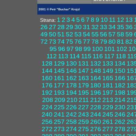
2001 © Petr "Buchar" Krojzl
1
2
3
4
5
6
7
8
9
10
11
12
13
Strana:
26
27
28
29
30
31
32
33
34
35
36
49
50
51
52
53
54
55
56
57
58
59
72
73
74
75
76
77
78
79
80
81
82
95
96
97
98
99
100
101
102
10
112
113
114
115
116
117
118
11
128
129
130
131
132
133
134
13
144
145
146
147
148
149
150
15
160
161
162
163
164
165
166
16
176
177
178
179
180
181
182
18
192
193
194
195
196
197
198
19
208
209
210
211
212
213
214
21
224
225
226
227
228
229
230
23
240
241
242
243
244
245
246
24
256
257
258
259
260
261
262
26
272
273
274
275
276
277
278
27