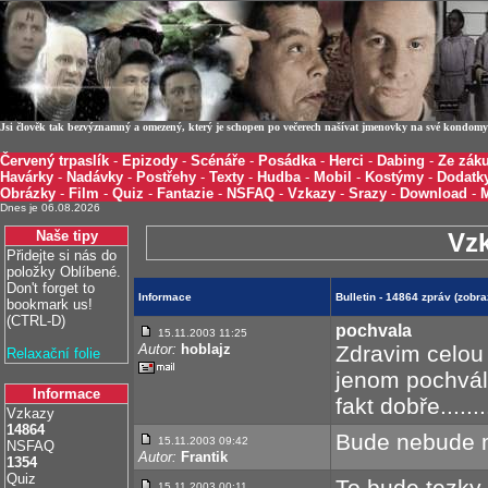
Jsi člověk tak bezvýznamný a omezený, který je schopen po večerech našívat jmenovky na své kondomy 
Červený trpaslík
-
Epizody
-
Scénáře
-
Posádka
-
Herci
-
Dabing
-
Ze záku
Havárky
-
Nadávky
-
Postřehy
-
Texty
-
Hudba
-
Mobil
-
Kostýmy
-
Dodatk
Obrázky
-
Film
-
Quiz
-
Fantazie
-
NSFAQ
-
Vzkazy
-
Srazy
-
Download
-
Dnes je 06.08.2026
Naše tipy
Vz
Přidejte si nás do
položky Oblíbené.
Don't forget to
Informace
Bulletin - 14864 zpráv (zobr
bookmark us!
(CTRL-D)
pochvala
15.11.2003 11:25
Autor:
hoblajz
Zdravim celou t
Relaxační folie
jenom pochválit
Informace
fakt dobře.....
Vzkazy
14864
Bude nebude m
15.11.2003 09:42
NSFAQ
Autor:
Frantik
1354
Quiz
To bude tezky 
15.11.2003 00:11