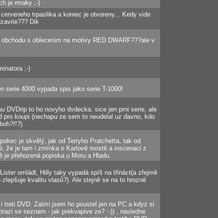
ch je mraky ;-)
cerveneho trpaslika a koniec je otvoreny... Kedy vide
uzavrie??? Dik
ne obchodu s oblecenim na motivy RED DWARF???ale v
minatora ;-)
 serie 4000 vypada spis jako serie T-1000!
ou DVDrip to ho novyho dvdecka. sice jen prni serie, ale
bod pro koupi (nechapu ze sem to neudelal uz davno, kdo
boh?!!?)
 pokec je skvělý, jak od Terryho Pratchetta, tak od
, že je tam i zmínka o Karlově mostě a inscenaci z
ě je přehozená popiska u Moru a Hladu.
ister omládl, Hilly taky vypadá spíš na třináct(a zřejmě
 zlepšuje kvalitu vlasů?). Ale stejně se na to hrozně
treti DVD. Zatim jsem ho poustel jen na PC a kdyz si
brazi se seznam - jak prekvapive ze? :-)) , nasledne