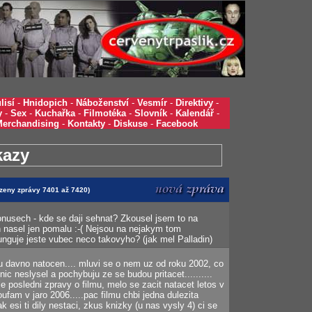
lisí
-
Hnidopich
-
Náboženství
-
Vesmír
-
Direktivy
-
y
-
Sex
-
Kuchařka
-
Filmotéka
-
Slovník
-
Kalendář
-
Merchandising
-
Kontakty
-
Diskuse
-
Facebook
kazy
azeny zprávy 7401 až 7420)
onusech - kde se daji sehnat? Zkousel jsem to na
 nasel jen pomalu :-( Nejsou na nejakym tom
nguje jeste vubec neco takovyho? (jak mel Palladin)
u davno natocen.... mluvi se o nem uz od roku 2002, co
nic neslysel a pochybuju ze se budou pritacet..........
e posledni zpravy o filmu, melo se zacit natacet letos v
oufam v jaro 2006.....pac filmu chbi jedna dulezita
k esi ti dily nestaci, zkus knizky (u nas vysly 4) ci se