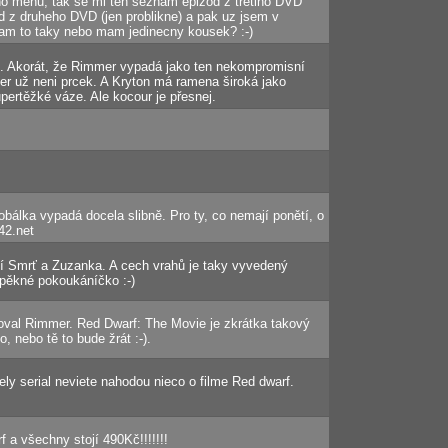
ho menu, tak se mi ten seznam epizod z tretiho DVD
 z druheho DVD (jen problikne) a pak uz jsem v
vam to taky nebo mam jedinecny kousek? :-)
ě. Akorát, že Rimmer vypadá jako ten nekompromisní
er už neni prcek. A Kryton má ramena široká jako
ertěžké váze. Ale kocour je přesnej.
obálka vypadá docela slibně. Pro ty, co nemají ponětí, o
42.net
bí Smrť a Zuzanka. A cech vrahů je taky vyvedený
 pěkné pokoukáníčko :-)
val Rimmer. Red Dwarf: The Movie je zkrátka takový
, nebo tě to bude žrát :-).
ely serial neviete nahodou nieco o filme Red dwarf.
 a všechny stojí 490Kč!!!!!!!