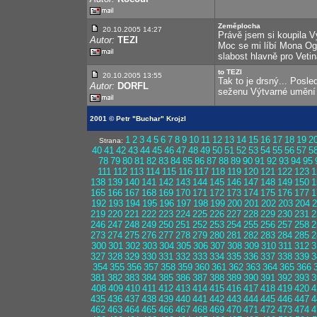
Zeměplocha
20.10.2005 14:27
Právě jsem si koupila
Autor:
TEZI
Moc se mi líbí Mona Og
slabost hlavně pro Vetin
to TEZI
20.10.2005 13:55
Tak to je drsný... Posl
Autor:
DORFL
seženu Výtvarné umění
2001 © Petr "Buchar" Krojzl
1
2
3
4
5
6
7
8
9
10
11
12
13
14
15
16
17
18
19
2
Strana:
40
41
42
43
44
45
46
47
48
49
50
51
52
53
54
55
56
57
5
78
79
80
81
82
83
84
85
86
87
88
89
90
91
92
93
94
95
111
112
113
114
115
116
117
118
119
120
121
122
123
1
138
139
140
141
142
143
144
145
146
147
148
149
150
1
165
166
167
168
169
170
171
172
173
174
175
176
177
1
192
193
194
195
196
197
198
199
200
201
202
203
204
2
219
220
221
222
223
224
225
226
227
228
229
230
231
2
246
247
248
249
250
251
252
253
254
255
256
257
258
2
273
274
275
276
277
278
279
280
281
282
283
284
285
2
300
301
302
303
304
305
306
307
308
309
310
311
312
3
327
328
329
330
331
332
333
334
335
336
337
338
339
3
354
355
356
357
358
359
360
361
362
363
364
365
366
381
382
383
384
385
386
387
388
389
390
391
392
393
3
408
409
410
411
412
413
414
415
416
417
418
419
420
4
435
436
437
438
439
440
441
442
443
444
445
446
447
4
462
463
464
465
466
467
468
469
470
471
472
473
474
4