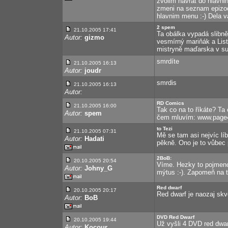
zvolim navrat do hlavni
zmeni na seznam epizod
hlavnim menu :-) Dela 
2 spem
21.10.2005 17:41
Ta obálka vypadá slibn
Autor:
gizmo
vesmírný mariňák a List
mistryně maďarska v sup
smrdíte
21.10.2005 16:13
Autor:
joudr
smrdis
21.10.2005 16:13
Autor:
RD Comics
21.10.2005 16:00
Tak co na to říkáte? Ta 
Autor:
spem
čem mluvím: www.page
to Tezi
21.10.2005 07:31
Mě se tam asi nejvíc lí
Autor:
Hadati
pěkně. Ono je to vůbec
2BoB:
20.10.2005 20:54
Víme. Hezky to pojmeno
Autor:
Johny_G
mýtus :-). Zapomeň na to
Red dwarf
20.10.2005 20:17
Red dwarf je naozaj skv
Autor:
BoB
DVD Red Dwarf
20.10.2005 19:44
Už vyšli 4 DVD red dwarf
Autor:
Kocour