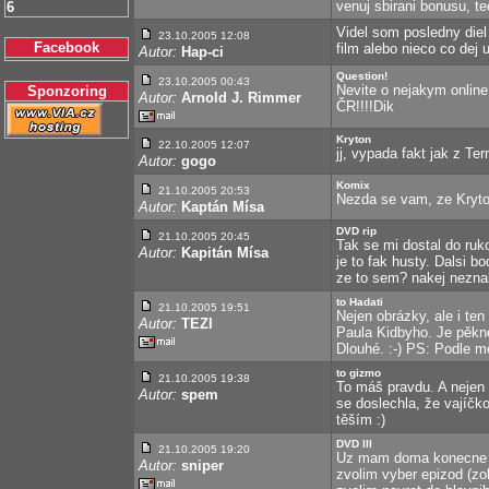
venuj sbirani bonusu, te
6
Videl som posledny diel 
23.10.2005 12:08
Facebook
film alebo nieco co dej 
Autor:
Hap-ci
Question!
23.10.2005 00:43
Nevite o nejakym onli
Sponzoring
Autor:
Arnold J. Rimmer
ČR!!!!Dik
Kryton
22.10.2005 12:07
jj, vypada fakt jak z Ter
Autor:
gogo
Komix
21.10.2005 20:53
Nezda se vam, ze Kryton
Autor:
Kaptán Mísa
DVD rip
21.10.2005 20:45
Tak se mi dostal do ruk
Autor:
Kapitán Mísa
je to fak husty. Dalsi 
ze to sem? nakej nezna
to Hadati
21.10.2005 19:51
Nejen obrázky, ale i ten
Autor:
TEZI
Paula Kidbyho. Je pěkné
Dlouhé. :-) PS: Podle m
to gizmo
21.10.2005 19:38
To máš pravdu. A nejen L
Autor:
spem
se doslechla, že vajíčko
těším :)
DVD III
21.10.2005 19:20
Uz mam doma konecne i 
Autor:
sniper
zvolim vyber epizod (zo