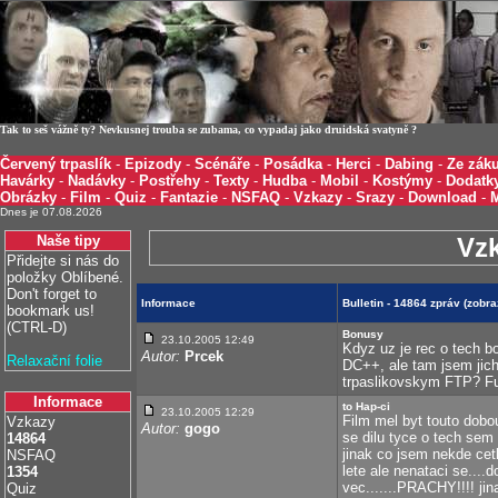
Tak to seš vážně ty? Nevkusnej trouba se zubama, co vypadaj jako druidská svatyně ?
Červený trpaslík
-
Epizody
-
Scénáře
-
Posádka
-
Herci
-
Dabing
-
Ze záku
Havárky
-
Nadávky
-
Postřehy
-
Texty
-
Hudba
-
Mobil
-
Kostýmy
-
Dodatk
Obrázky
-
Film
-
Quiz
-
Fantazie
-
NSFAQ
-
Vzkazy
-
Srazy
-
Download
-
Dnes je 07.08.2026
Naše tipy
Vz
Přidejte si nás do
položky Oblíbené.
Don't forget to
Informace
Bulletin - 14864 zpráv (zobr
bookmark us!
(CTRL-D)
Bonusy
23.10.2005 12:49
Kdyz uz je rec o tech b
Autor:
Prcek
Relaxační folie
DC++, ale tam jsem jich
trpaslikovskym FTP? Fu
Informace
to Hap-ci
23.10.2005 12:29
Film mel byt touto dobo
Vzkazy
Autor:
gogo
se dilu tyce o tech sem 
14864
jinak co jsem nekde cetl
NSFAQ
lete ale nenataci se....d
1354
vec.......PRACHY!!!! jina
Quiz