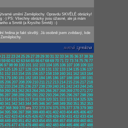
 Výtvarné umění Zeměplochy. Opravdu SKVĚLÉ obrázky!
g :-) PS: Všechny obrázky jsou úžasné, ale já mám
ariho a Smrtě (a Krysího Smrtě) :-)
ední hrdina je fakt skvělý. Já osobně jsem zvědavý, kde
 Zeměplochy.
0
21
22
23
24
25
26
27
28
29
30
31
32
33
34
35
36
37
38
39
8
59
60
61
62
63
64
65
66
67
68
69
70
71
72
73
74
75
76
77
96
97
98
99
100
101
102
103
104
105
106
107
108
109
110
24
125
126
127
128
129
130
131
132
133
134
135
136
137
51
152
153
154
155
156
157
158
159
160
161
162
163
164
78
179
180
181
182
183
184
185
186
187
188
189
190
191
05
206
207
208
209
210
211
212
213
214
215
216
217
218
32
233
234
235
236
237
238
239
240
241
242
243
244
245
59
260
261
262
263
264
265
266
267
268
269
270
271
272
86
287
288
289
290
291
292
293
294
295
296
297
298
299
13
314
315
316
317
318
319
320
321
322
323
324
325
326
40
341
342
343
344
345
346
347
348
349
350
351
352
353
367
368
369
370
372
373
374
375
376
377
378
379
380
371
94
395
396
397
398
399
400
401
402
403
404
405
406
407
21
422
423
424
425
426
427
428
429
430
431
432
433
434
48
449
450
451
452
453
454
455
456
457
458
459
460
461
75
476
477
478
479
480
481
482
483
484
485
486
487
488