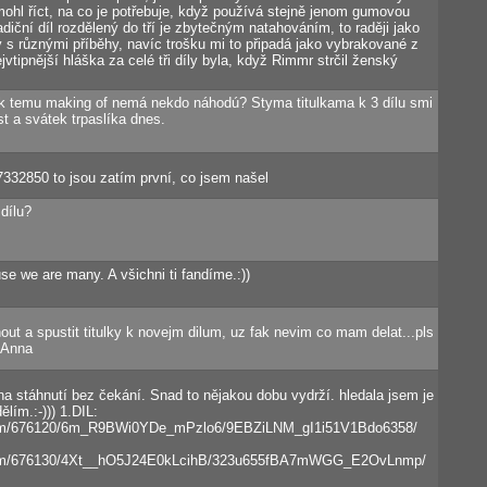
 mohl říct, na co je potřebuje, když používá stejně jenom gumovou
adiční díl rozdělený do tří je zbytečným natahováním, to raději jako
íly s různými příběhy, navíc trošku mi to připadá jako vybrakované z
nejvtipnější hláška za celé tři díly byla, když Rimmr strčil ženský
a k temu making of nemá nekdo náhodú? Styma titulkama k 3 dílu smi
t a svátek trpaslíka dnes.
7332850 to jsou zatím první, co jsem našel
dílu?
e we are many. A všichni ti fandíme.:))
out a spustit titulky k novejm dilum, uz fak nevim co mam delat...pls
..Anna
na stáhnutí bez čekání. Snad to nějakou dobu vydrží. hledala jsem je
lím.:-))) 1.DIL:
com/676120/6m_R9BWi0YDe_mPzlo6/9EBZiLNM_gI1i51V1Bdo6358/
com/676130/4Xt__hO5J24E0kLcihB/323u655fBA7mWGG_E2OvLnmp/