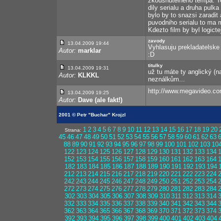
zkousnutelneho tempa. Ted 
dily serialu a druha pulk
bylo by to snazsi zaradit
puvodniho serialu to ma 
Kdezto film by byl logictej
zavody
13.04.2009 19:44
Vyhlasuju prekladatelske 
Autor:
marklar
:D
titulky
13.04.2009 19:31
už tu máte ty anglický (n
Autor:
KLKKL
neználkům...
http://www.megavideo.
13.04.2009 19:25
Autor:
Dave (ale fakt!)
2001 © Petr "Buchar" Krojzl
1
2
3
4
5
6
7
8
9
10
11
12
13
14
15
16
17
18
19
20
Strana:
45
46
47
48
49
50
51
52
53
54
55
56
57
58
59
60
61
62
63
88
89
90
91
92
93
94
95
96
97
98
99
100
101
102
103
10
122
123
124
125
126
127
128
129
130
131
132
133
134
152
153
154
155
156
157
158
159
160
161
162
163
164
182
183
184
185
186
187
188
189
190
191
192
193
194
212
213
214
215
216
217
218
219
220
221
222
223
224
242
243
244
245
246
247
248
249
250
251
252
253
254
272
273
274
275
276
277
278
279
280
281
282
283
284
302
303
304
305
306
307
308
309
310
311
312
313
314
332
333
334
335
336
337
338
339
340
341
342
343
344
362
363
364
365
366
367
368
369
370
371
372
373
374
392
393
394
395
396
397
398
399
400
401
402
403
404