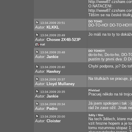
http://www87.czshare.
O.NATACENI:
http://www87.czshare
Těším se na české titulk
DO TOHO
13.04.2009 20:51
DO-TO-HO! DO-TO-HO!!!
Autor:
KLKKL
Jo máš na to ty to dokáž
13.04.2009 20:49
Autor:
Chosee 2X4B-523P
DO TOHO!!!
13.04.2009 20:48
do-to-ho, Do-to-ho, DO-T
Autor:
Jankie
pustím ty první dva :D D
Chybí podpora, jo? Do toho
13.04.2009 20:40
Autor:
Hawkey
Na titulkách se pracuje, 
13.04.2009 20:37
Autor:
Lloyd Mullaney
Překlad
13.04.2009 20:35
Pracuej někdo na té troj
Autor:
Jankie
Já jsem spokojen i tak :-)
13.04.2009 20:34
rád že zase ožil. Jinak n
Autor:
Pedro
3dily / film
13.04.2009 20:00
Na tech 3dilech, ktere ma
Autor:
Cloister
vzit hrozne hopem a je to
tomu rozumnou stopaz 1:3