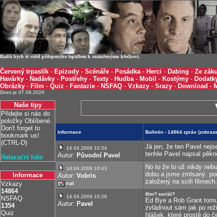
Radši bych tě viděl přilepenýho lepidlem k rozzuřenýmu křečkovi.
Červený trpaslík
-
Epizody
-
Scénáře
-
Posádka
-
Herci
-
Dabing
-
Ze záku
Havárky
-
Nadávky
-
Postřehy
-
Texty
-
Hudba
-
Mobil
-
Kostýmy
-
Dodatk
Obrázky
-
Film
-
Quiz
-
Fantazie
-
NSFAQ
-
Vzkazy
-
Srazy
-
Download
-
Dnes je 07.08.2026
Naše tipy
Přidejte si nás do
položky Oblíbené.
Don't forget to
Informace
Bulletin - 14864 zpráv (zobra
bookmark us!
(CTRL-D)
Já jen, že ten Pavel nejs
14.04.2009 10:54
tenhle Pavel napsal pěkn
Autor:
Původní Pavel
Relaxační folie
No to že to už nikdy nebu
14.04.2009 10:43
dobu a jsme zmlsaný. poč
Informace
Autor:
Vobris
založený na scifi filmech.
Vzkazy
14864
film? seriál?
14.04.2009 10:26
NSFAQ
Ed Bye a Rob Grant tomu
Autor:
Pavel
1354
zvládnout sám jak po rež
Quiz
hlášek, které prostě do č