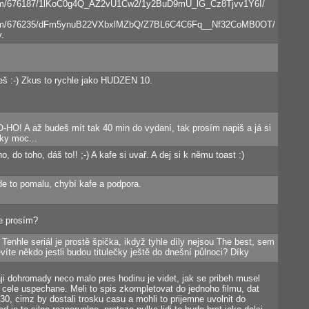
com/676187/1lKoC0g4Q_AZ2vU1Cw2/1y2BuD9mU_lG_Cz8Tjvv1Y6I/
.com/676235/dFm5ynuB22VXbxlMZbQ/Z7BL6C4C6Fq__Nf32CoMB0OT/
y.
eš :-) Zkus to rychle jako HUDZEN 10.
O-HO! A až budeš mít tak 40 min do vydaní, tak prosím napiš a já si
íky moc...
, do toho, dáš to!! ;-) A kafe si uvař. A dej si k němu toast :)
jde to pomalu, chybí kafe a podpora.
ce prosím?
 Tenhle seriál je prostě špička, ikdyž tyhle díly nejsou The best, sem
evíte někdo jestli budou titulečky ještě do dnešní půlnoci? Díky
ji dohromady neco malo pres hodinu je videt, jak se pribeh musel
 cele uspechane. Meli to spis zkompletovat do jednoho filmu, dat
0, cimz by dostali trosku casu a mohli to prijemne uvolnit do