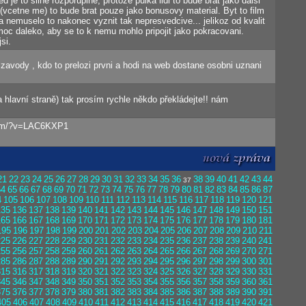
je to silne rozporuplne, protoze pulka lidi to bude brat jako dalsi
a (vcetne me) to bude brat pouze jako bonusovy material. Byt to film
 a nemuselo to nakonec vyznit tak nepresvedcive... jelikoz od kvalit
moc daleko, aby se to k nemu mohlo pripojit jako pokracovani.
si.
zavody , kdo to prelozi prvni a hodi na web dostane osobni uznani
a hlavní straně) tak prosím rychle někdo překládejte!! nám
com/?v=LAC6KXP1
21
22
23
24
25
26
27
28
29
30
31
32
33
34
35
36
38
39
40
41
42
43
44
37
64
65
66
67
68
69
70
71
72
73
74
75
76
77
78
79
80
81
82
83
84
85
86
87
4
105
106
107
108
109
110
111
112
113
114
115
116
117
118
119
120
121
135
136
137
138
139
140
141
142
143
144
145
146
147
148
149
150
151
165
166
167
168
169
170
171
172
173
174
175
176
177
178
179
180
181
195
196
197
198
199
200
201
202
203
204
205
206
207
208
209
210
211
225
226
227
228
229
230
231
232
233
234
235
236
237
238
239
240
241
255
256
257
258
259
260
261
262
263
264
265
266
267
268
269
270
271
285
286
287
288
289
290
291
292
293
294
295
296
297
298
299
300
301
315
316
317
318
319
320
321
322
323
324
325
326
327
328
329
330
331
345
346
347
348
349
350
351
352
353
354
355
356
357
358
359
360
361
375
376
377
378
379
380
381
382
383
384
385
386
387
388
389
390
391
405
406
407
408
409
410
411
412
413
414
415
416
417
418
419
420
421