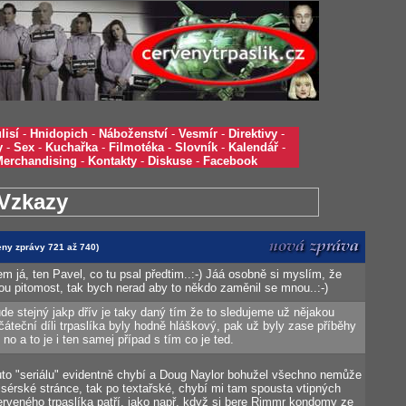
lisí
-
Hnidopich
-
Náboženství
-
Vesmír
-
Direktivy
-
y
-
Sex
-
Kuchařka
-
Filmotéka
-
Slovník
-
Kalendář
-
Merchandising
-
Kontakty
-
Diskuse
-
Facebook
Vzkazy
zeny zprávy 721 až 740)
em já, ten Pavel, co tu psal předtim..:-) Jáá osobně si myslím, že
ou pitomost, tak bych nerad aby to někdo zaměnil se mnou..:-)
de stejný jakp dřív je taky daný tím že to sledujeme už nějakou
áteční díli trpaslíka byly hodně hláškový, pak už byly zase příběhy
 no a to je i ten samej případ s tím co je ted.
to "seriálu" evidentně chybí a Doug Naylor bohužel všechno nemůže
isérské stránce, tak po textařské, chybí mi tam spousta vtipných
erveného trpaslíka patří, jako např. když si bere Rimmr kondomy ze