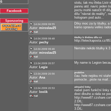
6
stolu, tak mu třeba Listr
pannu atd. navíc jeden tr
poctu mohli natočit tři d
Facebook
dílu "návrat do reality", 
hologram pod auto...
Sponzoring
Díky moc za ty titulky, 
14.04.2009 09:55
kámo spraviu velikú rados
Autor:
miroslav25
titulky k třetímu dílu cz
14.04.2009 09:48
http://leteckaposta.cz/85
Autor:
pechy
Nemáte nekdo titulky k 3 
14.04.2009 09:46
Autor:
miroslav25
My name is Legion becaus
13.04.2009 20:57
Autor:
Legie
problém
13.04.2009 20:56
čau. hele nejdou mi stahn
Autor:
Ana
pomocte...piste na mail.
aktualní linky
13.04.2009 20:53
našel jsem funkční linky 
Autor:
loviik
dost dlouho a ráda se podě
http://www87.czshare.
2.DIL:
http://www87.czshare.
3.DIL: